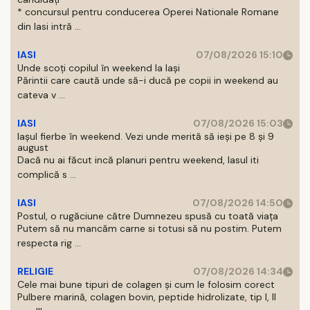
* concursul pentru conducerea Operei Nationale Romane
din Iasi intră ...
IASI
07/08/2026 15:10
Unde scoți copilul în weekend la Iași
Părintii care caută unde să-i ducă pe copii in weekend au
cateva v ...
IASI
07/08/2026 15:03
Iașul fierbe în weekend. Vezi unde merită să ieși pe 8 și 9
august
Dacă nu ai făcut incă planuri pentru weekend, Iasul iti
complică s ...
IASI
07/08/2026 14:50
Postul, o rugăciune către Dumnezeu spusă cu toată viața
Putem să nu mancăm carne si totusi să nu postim. Putem
respecta rig ...
RELIGIE
07/08/2026 14:34
Cele mai bune tipuri de colagen și cum le folosim corect
Pulbere marină, colagen bovin, peptide hidrolizate, tip I, II