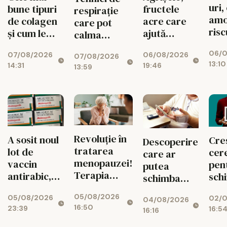
uri,
fructele
bune tipuri
respirație
amo
acre care
de colagen
care pot
risc
ajută
și cum le
calma
tune
digestia și
folosim
mintea și
06/0
car
06/08/2026
07/08/2026
imunitatea
corect
07/08/2026
corpul
13:10
19:46
14:31
13:59
Revoluție în
A sosit noul
Cre
Descoperire
tratarea
lot de
cere
care ar
menopauzei!
vaccin
pen
putea
Terapia
antirabic,
sch
schimba
hormonală
după
de 
tratamentul
05/08/2026
revine, după
05/08/2026
incidentul
02/0
veri
04/08/2026
diabetului
16:50
23:39
16:5
25 de ani de
care a dus
16:16
med
controverse
la blocarea