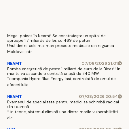
dozelor
compromise
Mega-poiect în Neamț! Se construiește un spital de
aproape 1,7 miliarde de lei, cu 469 de paturi
Unul dintre cele mai mari proiecte medicale din regiunea
Moldovei intr ...
NEAMT
07/08/2026 21:01
Bomba energetică de peste 1 miliard de euro de la Bicaz! Un
munte va ascunde o centrală uriașă de 340 MW
*compania Hydro Blue Energy Iasi, controlată de omul de
afaceri Iulia ...
NEAMT
07/08/2026 20:54
Examenul de specialitate pentru medici se schimbă radical
din toamnă
* in teorie, sistemul elimină una dintre marile vulnerabilităti
ale ...