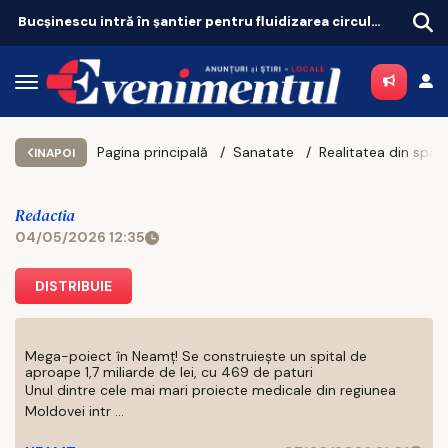
Bucșinescu intră în șantier pentru fluidizarea circulației
Pagina principală
Sanatate
INAPOI
Redactia
04/05/2026 12:35
DISTRIBUIE
Mega-poiect în Neamț! Se construiește un spital de
aproape 1,7 miliarde de lei, cu 469 de paturi
Unul dintre cele mai mari proiecte medicale din regiunea
Moldovei intr ...