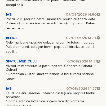
complică s ...
IASI
07/08/2026 14:50
Postul, o rugăciune către Dumnezeu spusă cu toată viața
Putem să nu mancăm carne si totusi să nu postim. Putem
respecta rig ...
RELIGIE
07/08/2026 14:34
Cele mai bune tipuri de colagen și cum le folosim corect
Pulbere marină, colagen bovin, peptide hidrolizate, tip I, II
sau III ...
SFATUL MEDICULUI
07/08/2026 14:31
Vivaldi, reinterpretat la patru chitare. Concert la Palatul
Culturii
* Romanian Guitar Quartet incheie la Iasi turneul national
„Anot ...
IASI
07/08/2026 14:27
La 170 de ani, Grădina Botanică din Iași are propriul timbru
aniversar
* prima grădină botanică universitară din Romania
implineste 170 d ...