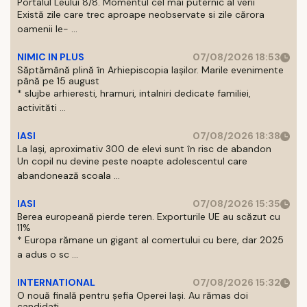
Portalul Leului 8/8. Momentul cel mai puternic al verii
Există zile care trec aproape neobservate si zile cărora
oamenii le- ...
NIMIC IN PLUS
07/08/2026 18:53
Săptămână plină în Arhiepiscopia Iașilor. Marile evenimente
până pe 15 august
* slujbe arhieresti, hramuri, intalniri dedicate familiei,
activităti ...
IASI
07/08/2026 18:38
La Iași, aproximativ 300 de elevi sunt în risc de abandon
Un copil nu devine peste noapte adolescentul care
abandonează scoala ...
IASI
07/08/2026 15:35
Berea europeană pierde teren. Exporturile UE au scăzut cu
11%
* Europa rămane un gigant al comertului cu bere, dar 2025
a adus o sc ...
INTERNATIONAL
07/08/2026 15:32
O nouă finală pentru șefia Operei Iași. Au rămas doi
candidați