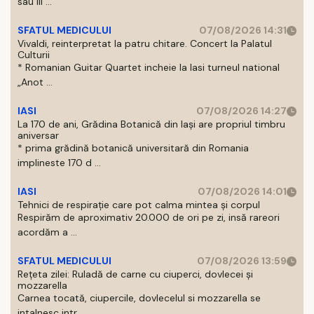
sau III ...
SFATUL MEDICULUI
07/08/2026 14:31
Vivaldi, reinterpretat la patru chitare. Concert la Palatul
Culturii
* Romanian Guitar Quartet incheie la Iasi turneul national
„Anot ...
IASI
07/08/2026 14:27
La 170 de ani, Grădina Botanică din Iași are propriul timbru
aniversar
* prima grădină botanică universitară din Romania
implineste 170 d ...
IASI
07/08/2026 14:01
Tehnici de respirație care pot calma mintea și corpul
Respirăm de aproximativ 20.000 de ori pe zi, insă rareori
acordăm a ...
SFATUL MEDICULUI
07/08/2026 13:59
Rețeta zilei: Ruladă de carne cu ciuperci, dovlecei și
mozzarella
Carnea tocată, ciupercile, dovlecelul si mozzarella se
intalnesc intr ...