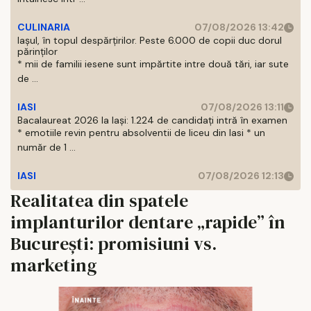
CULINARIA
07/08/2026 13:42
Iașul, în topul despărțirilor. Peste 6.000 de copii duc dorul
părinților
* mii de familii iesene sunt impărtite intre două tări, iar sute
de ...
IASI
07/08/2026 13:11
Bacalaureat 2026 la Iași: 1.224 de candidați intră în examen
* emotiile revin pentru absolventii de liceu din Iasi * un
număr de 1 ...
IASI
07/08/2026 12:13
Realitatea din spatele
implanturilor dentare „rapide” în
București: promisiuni vs.
marketing