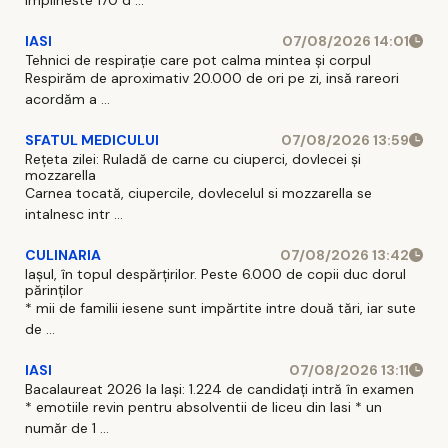
IASI
07/08/2026 14:01
Tehnici de respirație care pot calma mintea și corpul
Respirăm de aproximativ 20.000 de ori pe zi, insă rareori
acordăm a ...
SFATUL MEDICULUI
07/08/2026 13:59
Rețeta zilei: Ruladă de carne cu ciuperci, dovlecei și
mozzarella
Carnea tocată, ciupercile, dovlecelul si mozzarella se
intalnesc intr ...
CULINARIA
07/08/2026 13:42
Iașul, în topul despărțirilor. Peste 6.000 de copii duc dorul
părinților
* mii de familii iesene sunt impărtite intre două tări, iar sute
de ...
IASI
07/08/2026 13:11
Bacalaureat 2026 la Iași: 1.224 de candidați intră în examen
* emotiile revin pentru absolventii de liceu din Iasi * un
număr de 1 ...