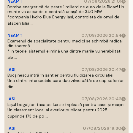
NEAMT
07/08/2026 21:01
Bomba energetică de peste 1 miliard de euro de la Bicaz! Un
munte va ascunde o centrală uriașă de 340 MW
*compania Hydro Blue Energy Iasi, controlată de omul de
afaceri Iulia ...
NEAMT
07/08/2026 20:54
Examenul de specialitate pentru medici se schimbă radical
din toamnă
* in teorie, sistemul elimină una dintre marile vulnerabilităti
ale ...
IASI
07/08/2026 20:47
Bucșinescu intră în șantier pentru fluidizarea circulației
Una dintre intersectiile care dau zilnic bătăi de cap soferilor
din ...
IASI
07/08/2026 20:42
Iașul bogaților: taxa pe lux se triplează pentru case și mașini
Un clasament local al averilor publicat pentru 2025
cuprinde 173 de po ...
IASI
07/08/2026 19:30