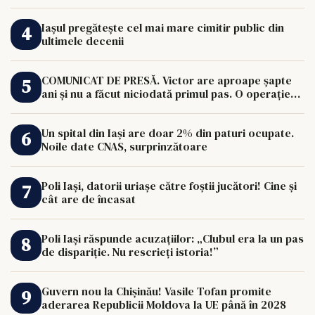
Iașul pregătește cel mai mare cimitir public din
ultimele decenii
COMUNICAT DE PRESĂ. Victor are aproape șapte
ani și nu a făcut niciodată primul pas. O operație
de 33.000 de euro îi poate schimba viața.
Un spital din Iași are doar 2% din paturi ocupate.
Noile date CNAS, surprinzătoare
Poli Iași, datorii uriașe către foștii jucători! Cine și
cât are de încasat
Poli Iași răspunde acuzațiilor: „Clubul era la un pas
de dispariție. Nu rescrieți istoria!”
Guvern nou la Chișinău! Vasile Tofan promite
aderarea Republicii Moldova la UE până în 2028