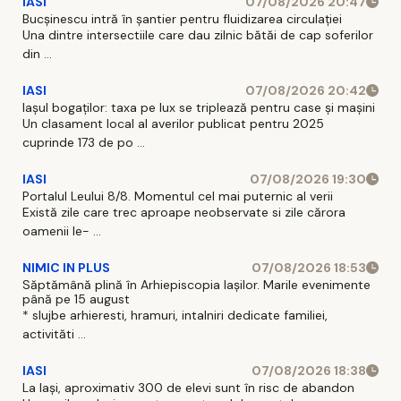
IASI
07/08/2026 20:47
Bucșinescu intră în șantier pentru fluidizarea circulației
Una dintre intersectiile care dau zilnic bătăi de cap soferilor
din ...
IASI
07/08/2026 20:42
Iașul bogaților: taxa pe lux se triplează pentru case și mașini
Un clasament local al averilor publicat pentru 2025
cuprinde 173 de po ...
IASI
07/08/2026 19:30
Portalul Leului 8/8. Momentul cel mai puternic al verii
Există zile care trec aproape neobservate si zile cărora
oamenii le- ...
NIMIC IN PLUS
07/08/2026 18:53
Săptămână plină în Arhiepiscopia Iașilor. Marile evenimente
până pe 15 august
* slujbe arhieresti, hramuri, intalniri dedicate familiei,
activităti ...
IASI
07/08/2026 18:38
La Iași, aproximativ 300 de elevi sunt în risc de abandon