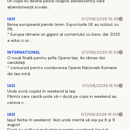
Un copil nu devine peste noapte adolescentul care
abandonează scoala ...
IASI
07/08/2026 15:35
Berea europeană pierde teren. Exporturile UE au scăzut cu
11%
* Europa rămane un gigant al comertului cu bere, dar 2025
a adus o sc ...
INTERNATIONAL
07/08/2026 15:32
O nouă finală pentru șefia Operei Iași. Au rămas doi
candidați
* concursul pentru conducerea Operei Nationale Romane
din Iasi intră ...
IASI
07/08/2026 15:10
Unde scoți copilul în weekend la Iași
Părintii care caută unde să-i ducă pe copii in weekend au
cateva v ...
IASI
07/08/2026 15:03
Iașul fierbe în weekend. Vezi unde merită să ieși pe 8 și 9
august
Dacă nu ai făcut incă planuri pentru weekend, Iasul iti