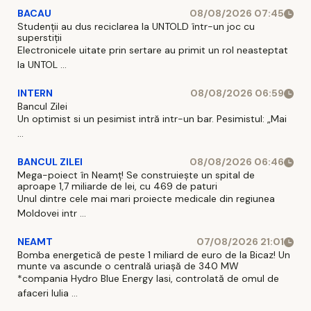
BACAU
08/08/2026 07:45
Studenții au dus reciclarea la UNTOLD într-un joc cu
superstiții
Electronicele uitate prin sertare au primit un rol neasteptat
la UNTOL ...
INTERN
08/08/2026 06:59
Bancul Zilei
Un optimist si un pesimist intră intr-un bar. Pesimistul: „Mai
...
BANCUL ZILEI
08/08/2026 06:46
Mega-poiect în Neamț! Se construiește un spital de
aproape 1,7 miliarde de lei, cu 469 de paturi
Unul dintre cele mai mari proiecte medicale din regiunea
Moldovei intr ...
NEAMT
07/08/2026 21:01
Bomba energetică de peste 1 miliard de euro de la Bicaz! Un
munte va ascunde o centrală uriașă de 340 MW
*compania Hydro Blue Energy Iasi, controlată de omul de
afaceri Iulia ...