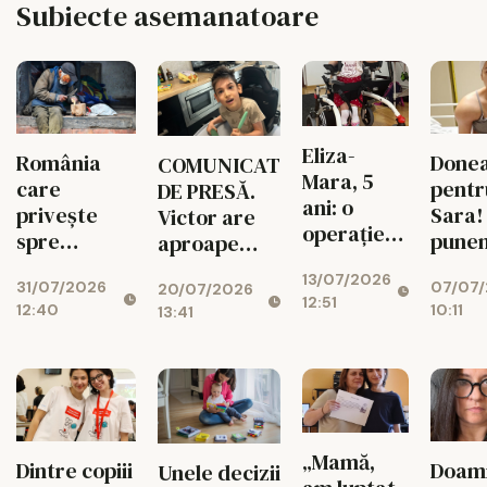
Subiecte asemanatoare
Eliza-
România
Done
COMUNICAT
Mara, 5
care
pentr
DE PRESĂ.
ani: o
privește
Sara!
Victor are
operație
spre
pune
aproape
de 44.000
trotuar:
suflet
șapte ani și
13/07/2026
de euro îi
31/07/2026
07/07
77% dintre
20/07/2026
nu a făcut
12:51
poate
12:40
10:11
13:41
români cer
niciodată
reda șansa
investiții în
primul pas.
de a
locuințe
O operație
merge
pentru
de 33.000
oamenii
de euro îi
fără
poate
„Mamă,
Dintre copiii
Doam
Unele decizii
adăpost
schimba