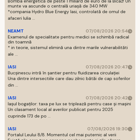
Bomba energetică de peste 1 miliard de euro de la Bicaz! Un
munte va ascunde o centrală uriașă de 340 MW
*compania Hydro Blue Energy Iasi, controlată de omul de
afaceri Iulia ...
NEAMT
07/08/2026 20:54
Examenul de specialitate pentru medici se schimbă radical
din toamnă
* in teorie, sistemul elimină una dintre marile vulnerabilităti
ale ...
IASI
07/08/2026 20:47
Bucșinescu intră în șantier pentru fluidizarea circulației
Una dintre intersectiile care dau zilnic bătăi de cap soferilor
din ...
IASI
07/08/2026 20:42
Iașul bogaților: taxa pe lux se triplează pentru case și mașini
Un clasament local al averilor publicat pentru 2025
cuprinde 173 de po ...
IASI
07/08/2026 19:30
Portalul Leului 8/8. Momentul cel mai puternic al verii