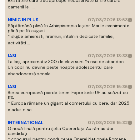
Există zile care trec aproape neobservate si zile cărora
oamenii le- ...
NIMIC IN PLUS
07/08/2026 18:53
Săptămână plină în Arhiepiscopia Iașilor. Marile evenimente
până pe 15 august
* slujbe arhieresti, hramuri, intalniri dedicate familiei,
activităti ...
IASI
07/08/2026 18:38
La Iași, aproximativ 300 de elevi sunt în risc de abandon
Un copil nu devine peste noapte adolescentul care
abandonează scoala ...
IASI
07/08/2026 15:35
Berea europeană pierde teren. Exporturile UE au scăzut cu
11%
* Europa rămane un gigant al comertului cu bere, dar 2025
a adus o sc ...
INTERNATIONAL
07/08/2026 15:32
O nouă finală pentru șefia Operei Iași. Au rămas doi
candidați
* concursul pentru conducerea Operei Nationale Romane