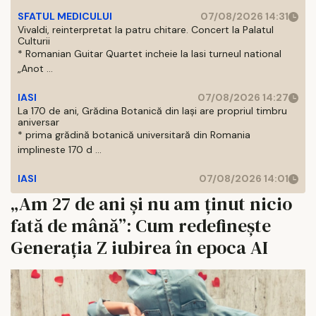
SFATUL MEDICULUI
07/08/2026 14:31
Vivaldi, reinterpretat la patru chitare. Concert la Palatul
Culturii
* Romanian Guitar Quartet incheie la Iasi turneul national
„Anot ...
IASI
07/08/2026 14:27
La 170 de ani, Grădina Botanică din Iași are propriul timbru
aniversar
* prima grădină botanică universitară din Romania
implineste 170 d ...
IASI
07/08/2026 14:01
„Am 27 de ani și nu am ținut nicio
fată de mână”: Cum redefinește
Generația Z iubirea în epoca AI