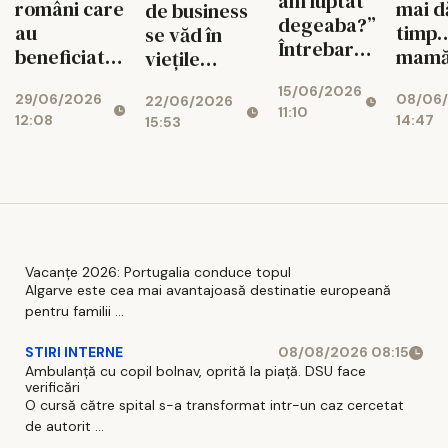
am luptat
români care
mai d
de business
viața.
degeaba?”
au
timp…
se văd în
Întrebarea
beneficiat
mamă
viețile
unui copil
de educație
scler
oamenilor.
15/06/2026
de 15 ani
29/06/2026
08/06
digitală,
multi
22/06/2026
Companiile
11:10
care nu
12:08
14:47
15:53
41% au
progr
mai au
mai are
înregistrat
are n
câteva zile
timp să
progrese
de 50
pentru a
aștepte
importante
de eu
transforma
în
pentr
implicarea
alfabetizare
trata
în șanse
digitală și
care î
reale la
Vacanțe 2026: Portugalia conduce topul
Algarve este cea mai avantajoasă destinatie europeană
gândire
poate
tratament
pentru familii ...
critică
boala
STIRI INTERNE
08/08/2026 08:15
Ambulanță cu copil bolnav, oprită la piață. DSU face
verificări
O cursă către spital s-a transformat intr-un caz cercetat
de autorit ...