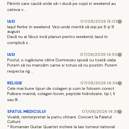
Părintii care caută unde să-i ducă pe copii in weekend au
cateva v ...
IASI
07/08/2026 15:03
Iașul fierbe în weekend. Vezi unde merită să ieși pe 8 și 9
august
Dacă nu ai făcut incă planuri pentru weekend, Iasul iti
complică s ...
IASI
07/08/2026 14:50
Postul, o rugăciune către Dumnezeu spusă cu toată viața
Putem să nu mancăm carne si totusi să nu postim. Putem
respecta rig ...
RELIGIE
07/08/2026 14:34
Cele mai bune tipuri de colagen și cum le folosim corect
Pulbere marină, colagen bovin, peptide hidrolizate, tip I, II
sau III ...
SFATUL MEDICULUI
07/08/2026 14:31
Vivaldi, reinterpretat la patru chitare. Concert la Palatul
Culturii
* Romanian Guitar Quartet incheie la Iasi turneul national