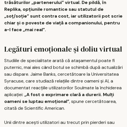
trăsăturilor „partenerului” virtual. De pildă, în
Replika, opțiunile romantice sau statutul de
„soț/soție” sunt contra cost, iar utilizatorii pot scrie
chiar și o poveste de viață a companionului, pentru
a-l face „mai real”.
Legături emoționale și doliu virtual
Studiile de specialitate arată că atașamentul poate fi
puternic, mai ales când botul se schimbă după actualizări
sau dispare. Jaime Banks, cercetătoare la Universitatea
Syracuse, care studiază relațiile dintre oameni și AI, a
documentat reacțiile utilizatorilor Soulmate la închiderea
aplicației:
„A fost o exprimare clară a durerii. Mulți
oameni se luptau emoțional”
, spune cercetătoarea,
citată de Scientific American.
Unii dintre acești utilizatori au trecut prin pierderi sau