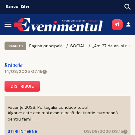
Bancul Zilei
Pagina principală
SOCIAL
„Am 27 de ani și nu am ținut nicio fată de mână”: Cum re
INAPOI
Redactia
14/08/2025 07:15
DISTRIBUIE
Vacanțe 2026: Portugalia conduce topul
Algarve este cea mai avantajoasă destinatie europeană
pentru familii ...
STIRI INTERNE
08/08/2026 08:15