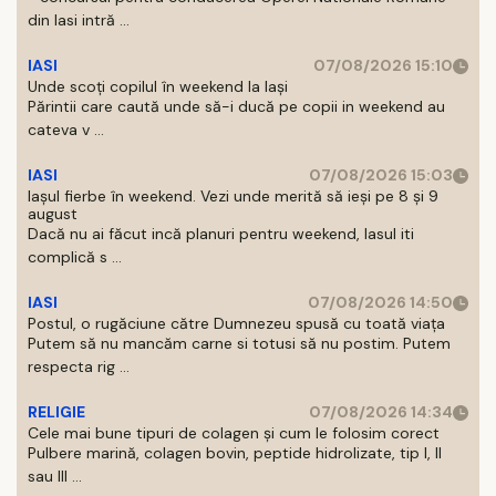
din Iasi intră ...
IASI
07/08/2026 15:10
Unde scoți copilul în weekend la Iași
Părintii care caută unde să-i ducă pe copii in weekend au
cateva v ...
IASI
07/08/2026 15:03
Iașul fierbe în weekend. Vezi unde merită să ieși pe 8 și 9
august
Dacă nu ai făcut incă planuri pentru weekend, Iasul iti
complică s ...
IASI
07/08/2026 14:50
Postul, o rugăciune către Dumnezeu spusă cu toată viața
Putem să nu mancăm carne si totusi să nu postim. Putem
respecta rig ...
RELIGIE
07/08/2026 14:34
Cele mai bune tipuri de colagen și cum le folosim corect
Pulbere marină, colagen bovin, peptide hidrolizate, tip I, II
sau III ...