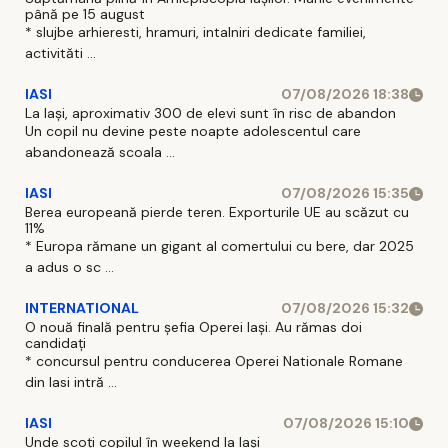
până pe 15 august
* slujbe arhieresti, hramuri, intalniri dedicate familiei,
activităti ...
IASI
07/08/2026 18:38
La Iași, aproximativ 300 de elevi sunt în risc de abandon
Un copil nu devine peste noapte adolescentul care
abandonează scoala ...
IASI
07/08/2026 15:35
Berea europeană pierde teren. Exporturile UE au scăzut cu
11%
* Europa rămane un gigant al comertului cu bere, dar 2025
a adus o sc ...
INTERNATIONAL
07/08/2026 15:32
O nouă finală pentru șefia Operei Iași. Au rămas doi
candidați
* concursul pentru conducerea Operei Nationale Romane
din Iasi intră ...
IASI
07/08/2026 15:10
Unde scoți copilul în weekend la Iași