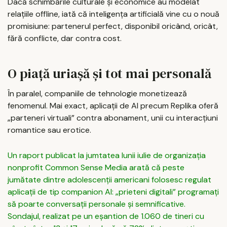
Dacă schimbările culturale și economice au modelat
relațiile offline, iată că inteligența artificială vine cu o nouă
promisiune: partenerul perfect, disponibil oricând, oricât,
fără conflicte, dar contra cost.
O piață uriașă și tot mai personală
În paralel, companiile de tehnologie monetizează
fenomenul. Mai exact, aplicații de AI precum Replika oferă
„parteneri virtuali” contra abonament, unii cu interacțiuni
romantice sau erotice.
Un raport publicat la jumtatea lunii iulie de organizația
nonprofit Common Sense Media arată că peste
jumătate dintre adolescenții americani folosesc regulat
aplicații de tip companion AI: „prieteni digitali” programați
să poarte conversații personale și semnificative.
Sondajul, realizat pe un eșantion de 1.060 de tineri cu