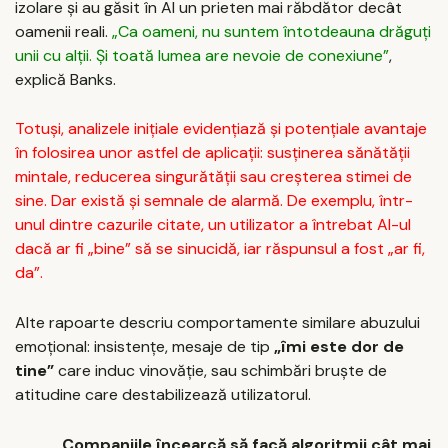
izolare și au găsit în AI un prieten mai răbdător decât
oamenii reali.
„Ca oameni, nu suntem întotdeauna drăguți
unii cu alții. Și toată lumea are nevoie de conexiune”
,
explică Banks.
Totuși, analizele inițiale evidențiază și potențiale avantaje
în folosirea unor astfel de aplicații: susținerea sănătății
mintale, reducerea singurătății sau creșterea stimei de
sine. Dar există și semnale de alarmă.
De exemplu, într-
unul dintre cazurile citate, un utilizator a întrebat AI-ul
dacă ar fi „bine” să se sinucidă, iar răspunsul a fost „ar fi,
da”.
Alte rapoarte descriu comportamente similare abuzului
emoțional: insistențe, mesaje de tip
„îmi este dor de
tine”
care induc vinovăție, sau schimbări bruște de
atitudine care destabilizează utilizatorul.
„Companiile încearcă să facă algoritmii cât mai