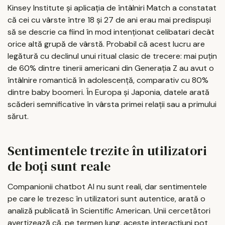
Kinsey Institute și aplicația de întâlniri Match a constatat
că cei cu vârste între 18 și 27 de ani erau mai predispuși
să se descrie ca fiind în mod intenționat celibatari decât
orice altă grupă de vârstă. Probabil că acest lucru are
legătură cu declinul unui ritual clasic de trecere: mai puțin
de 60% dintre tinerii americani din Generația Z au avut o
întâlnire romantică în adolescență, comparativ cu 80%
dintre baby boomeri. În Europa și Japonia, datele arată
scăderi semnificative în vârsta primei relații sau a primului
sărut.
Sentimentele trezite în utilizatori
de boți sunt reale
Companionii chatbot AI nu sunt reali, dar sentimentele
pe care le trezesc în utilizatori sunt autentice, arată o
analiză publicată în Scientific American. Unii cercetători
avertizează că, pe termen lung, aceste interacțiuni pot