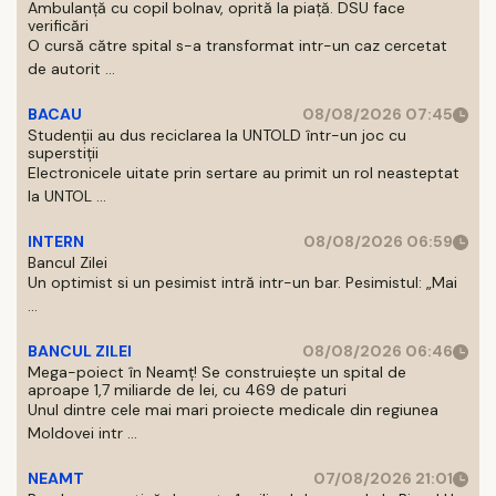
Ambulanță cu copil bolnav, oprită la piață. DSU face
verificări
O cursă către spital s-a transformat intr-un caz cercetat
de autorit ...
BACAU
08/08/2026 07:45
Studenții au dus reciclarea la UNTOLD într-un joc cu
superstiții
Electronicele uitate prin sertare au primit un rol neasteptat
la UNTOL ...
INTERN
08/08/2026 06:59
Bancul Zilei
Un optimist si un pesimist intră intr-un bar. Pesimistul: „Mai
...
BANCUL ZILEI
08/08/2026 06:46
Mega-poiect în Neamț! Se construiește un spital de
aproape 1,7 miliarde de lei, cu 469 de paturi
Unul dintre cele mai mari proiecte medicale din regiunea
Moldovei intr ...
NEAMT
07/08/2026 21:01