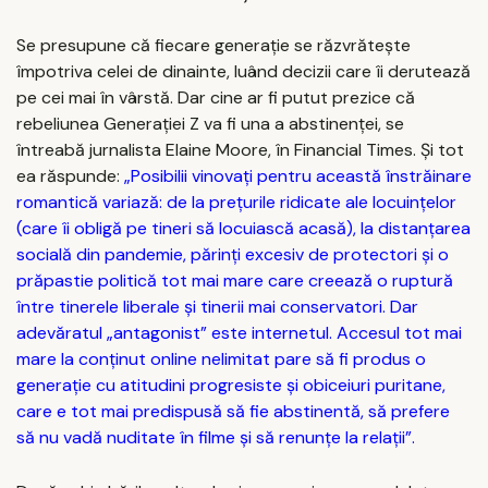
Se presupune că fiecare generație se răzvrătește
împotriva celei de dinainte, luând decizii care îi derutează
pe cei mai în vârstă. Dar cine ar fi putut prezice că
rebeliunea Generației Z va fi una a abstinenței, se
întreabă jurnalista Elaine Moore, în Financial Times. Și tot
ea răspunde:
„Posibilii vinovați pentru această înstrăinare
romantică variază: de la prețurile ridicate ale locuințelor
(care îi obligă pe tineri să locuiască acasă), la distanțarea
socială din pandemie, părinți excesiv de protectori și o
prăpastie politică tot mai mare care creează o ruptură
între tinerele liberale și tinerii mai conservatori. Dar
adevăratul „antagonist” este internetul. Accesul tot mai
mare la conținut online nelimitat pare să fi produs o
generație cu atitudini progresiste și obiceiuri puritane,
care e tot mai predispusă să fie abstinentă, să prefere
să nu vadă nuditate în filme și să renunțe la relații”.