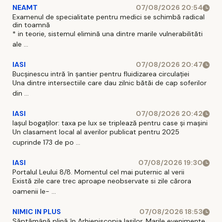
NEAMT
07/08/2026 20:54
Examenul de specialitate pentru medici se schimbă radical
din toamnă
* in teorie, sistemul elimină una dintre marile vulnerabilităti
ale ...
IASI
07/08/2026 20:47
Bucșinescu intră în șantier pentru fluidizarea circulației
Una dintre intersectiile care dau zilnic bătăi de cap soferilor
din ...
IASI
07/08/2026 20:42
Iașul bogaților: taxa pe lux se triplează pentru case și mașini
Un clasament local al averilor publicat pentru 2025
cuprinde 173 de po ...
IASI
07/08/2026 19:30
Portalul Leului 8/8. Momentul cel mai puternic al verii
Există zile care trec aproape neobservate si zile cărora
oamenii le- ...
NIMIC IN PLUS
07/08/2026 18:53
Săptămână plină în Arhiepiscopia Iașilor. Marile evenimente