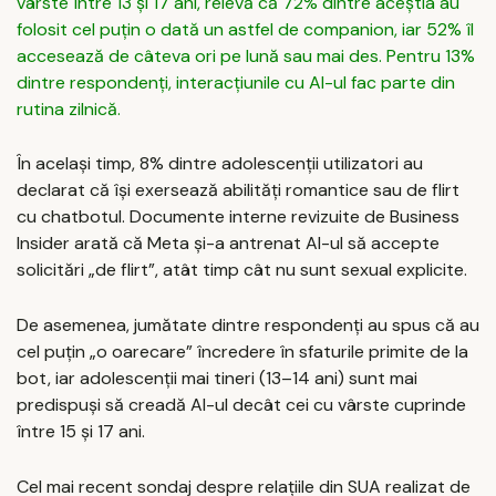
vârste între 13 și 17 ani, relevă că 72% dintre aceștia au
folosit cel puțin o dată un astfel de companion, iar 52% îl
accesează de câteva ori pe lună sau mai des. Pentru 13%
dintre respondenți, interacțiunile cu AI-ul fac parte din
rutina zilnică.
În același timp, 8% dintre adolescenții utilizatori au
declarat că își exersează abilități romantice sau de flirt
cu chatbotul. Documente interne revizuite de Business
Insider arată că Meta și-a antrenat AI-ul să accepte
solicitări „de flirt”, atât timp cât nu sunt sexual explicite.
De asemenea, jumătate dintre respondenți au spus că au
cel puțin „o oarecare” încredere în sfaturile primite de la
bot, iar adolescenții mai tineri (13–14 ani) sunt mai
predispuși să creadă AI-ul decât cei cu vârste cuprinde
între 15 și 17 ani.
Cel mai recent sondaj despre relațiile din SUA realizat de