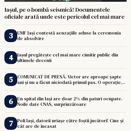
Iașul, pe o bombă seismică! Documentele
oficiale arată unde este pericolul cel mai mare
UMF Iași contestă acuzațiile aduse la ceremonia
de absolvire
Iașul pregătește cel mai mare cimitir public din
ultimele decenii
COMUNICAT DE PRESĂ. Victor are aproape șapte
ani și nu a făcut niciodată primul pas. O operație
de 33.000 de euro îi poate schimba viața.
Un spital din Iași are doar 2% din paturi ocupate.
Noile date CNAS, surprinzătoare
Poli Iași, datorii uriașe către foștii jucători! Cine și
cât are de încasat