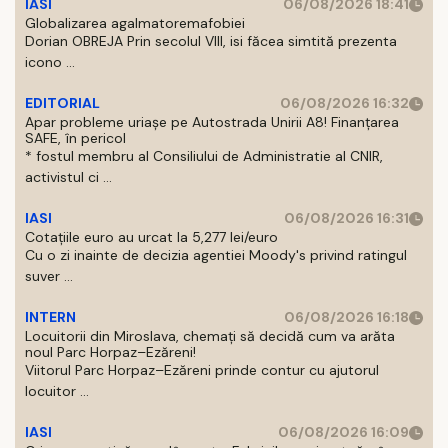
IASI
06/08/2026 18:41
Globalizarea agalmatoremafobiei
Dorian OBREJA Prin secolul VIII, isi făcea simtită prezenta
icono ...
EDITORIAL
06/08/2026 16:32
Apar probleme uriașe pe Autostrada Unirii A8! Finanțarea
SAFE, în pericol
* fostul membru al Consiliului de Administratie al CNIR,
activistul ci ...
IASI
06/08/2026 16:31
Cotațiile euro au urcat la 5,277 lei/euro
Cu o zi inainte de decizia agentiei Moody's privind ratingul
suver ...
INTERN
06/08/2026 16:18
Locuitorii din Miroslava, chemați să decidă cum va arăta
noul Parc Horpaz–Ezăreni!
Viitorul Parc Horpaz–Ezăreni prinde contur cu ajutorul
locuitor ...
IASI
06/08/2026 16:09