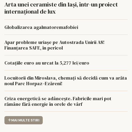
Arta unei ceramiste din Iași, într-un proiect
internațional de lux
Globalizarea agalmatoremafobiei
Apar probleme uriașe pe Autostrada Unirii A8!
Finanțarea SAFE, în pericol
Cotațiile euro au urcat la 5,277 lei/euro
Locuitorii din Miroslava, chemați să decidă cum va arăta
noul Parc Horpaz–Ezăreni!
Criza energetică se adâncește. Fabricile mari pot
rămâne fără energie în orele de vârf
MAI MULTE STIRI