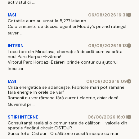
activistul ci ...
IASI
06/08/2026 16:31
Cotațiile euro au urcat la 5,277 lei/euro
Cu o zi inainte de decizia agentiei Moody's privind ratingul
suver ...
INTERN
06/08/2026 16:18
Locuitorii din Miroslava, chemați să decidă cum va arăta
noul Parc Horpaz–Ezăreni!
Viitorul Parc Horpaz–Ezăreni prinde contur cu ajutorul
locuitor ...
IASI
06/08/2026 16:09
Criza energetică se adâncește. Fabricile mari pot rămâne
fără energie în orele de vârf
Romanii nu vor rămane fără curent electric, chiar dacă
Guvernul pr ...
STIRI INTERNE
06/08/2026 16:01
Consultanță reală și o comunitate de călători - valorile din
spatele fiecărui circuit CISTOUR
Sursa foto: Cistour O călătorie reusită incepe cu mai ...