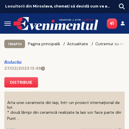
Criza energetică se adâncește. Fabricile mari pot rămâne fără energie în orele de vârf
Pagina principală
Actualitate
INAPOI
Redactia
27/02/2023 13:49
DISTRIBUIE
Arta unei ceramiste din Iași, într-un proiect internațional de
lux
* două lămpi din ceramică realizate la Iasi vor face parte din
Punt ...