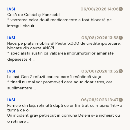
IASI
06/08/2026 14:06
Criză de Colebil și Panzcebil
* vanzarea celor două medicamente a fost blocată pe
intregul circuit ...
IASI
06/08/2026 13:58
Haos pe piața imobiliară! Peste 5.000 de credite ipotecare,
blocate din cauza ANCPI
* specialistii sustin că valoarea imprumuturilor amanate
depăseste 4 ...
IASI
06/08/2026 13:52
La Iași, Gen Z refuză cariera care îi mănâncă viața
* tinerii nu mai vor promovări care aduc doar stres, ore
suplimentare ...
IASI
06/08/2026 13:47
Femeie din Iași, reținută după ce ar fi intrat cu mașina într-o
turmă de oi
Un incident grav petrecut in comuna Deleni s-a incheiat cu
o retinere ...