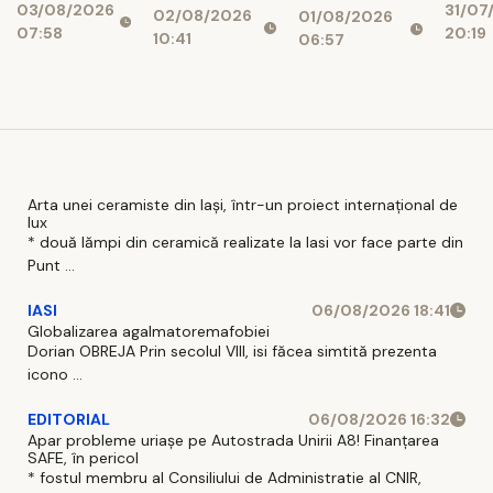
03/08/2026
31/07
noi îi
02/08/2026
01/08/2026
și bănci,
prăpastiei
07:58
20:19
așteaptă
10:41
06:57
afectați de
financiare
pe șoferi și
blocajul
când vor
național
intra în
vigoare
Arta unei ceramiste din Iași, într-un proiect internațional de
lux
* două lămpi din ceramică realizate la Iasi vor face parte din
Punt ...
IASI
06/08/2026 18:41
Globalizarea agalmatoremafobiei
Dorian OBREJA Prin secolul VIII, isi făcea simtită prezenta
icono ...
EDITORIAL
06/08/2026 16:32
Apar probleme uriașe pe Autostrada Unirii A8! Finanțarea
SAFE, în pericol
* fostul membru al Consiliului de Administratie al CNIR,