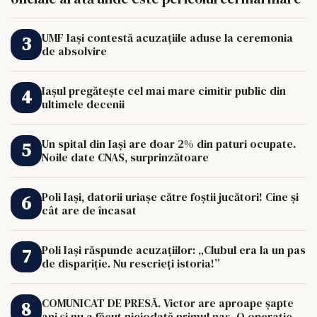
UMF Iași contestă acuzațiile aduse la ceremonia
de absolvire
Iașul pregătește cel mai mare cimitir public din
ultimele decenii
Un spital din Iași are doar 2% din paturi ocupate.
Noile date CNAS, surprinzătoare
Poli Iași, datorii uriașe către foștii jucători! Cine și
cât are de încasat
Poli Iași răspunde acuzațiilor: „Clubul era la un pas
de dispariție. Nu rescrieți istoria!”
COMUNICAT DE PRESĂ. Victor are aproape șapte
ani și nu a făcut niciodată primul pas. O operație