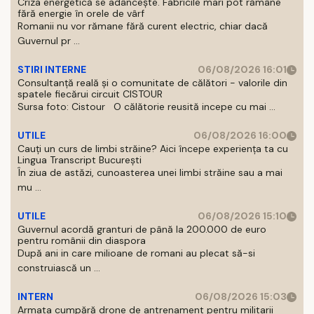
Criza energetică se adâncește. Fabricile mari pot rămâne
fără energie în orele de vârf
Romanii nu vor rămane fără curent electric, chiar dacă
Guvernul pr ...
STIRI INTERNE
06/08/2026 16:01
Consultanță reală și o comunitate de călători - valorile din
spatele fiecărui circuit CISTOUR
Sursa foto: Cistour O călătorie reusită incepe cu mai ...
UTILE
06/08/2026 16:00
Cauți un curs de limbi străine? Aici începe experiența ta cu
Lingua Transcript București
În ziua de astăzi, cunoasterea unei limbi străine sau a mai
mu ...
UTILE
06/08/2026 15:10
Guvernul acordă granturi de până la 200.000 de euro
pentru românii din diaspora
După ani in care milioane de romani au plecat să-si
construiască un ...
INTERN
06/08/2026 15:03
Armata cumpără drone de antrenament pentru militarii