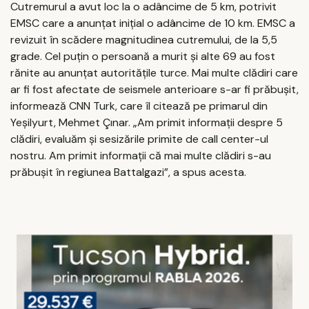
Cutremurul a avut loc la o adâncime de 5 km, potrivit
EMSC care a anunţat iniţial o adâncime de 10 km. EMSC a
revizuit în scădere magnitudinea cutremului, de la 5,5
grade. Cel puțin o persoană a murit și alte 69 au fost
rănite au anunțat autoritățile turce. Mai multe clădiri care
ar fi fost afectate de seismele anterioare s-ar fi prăbușit,
informează CNN Turk, care îl citează pe primarul din
Yeşilyurt, Mehmet Çınar. „Am primit informații despre 5
clădiri, evaluăm și sesizările primite de call center-ul
nostru. Am primit informații că mai multe clădiri s-au
prăbușit în regiunea Battalgazi”, a spus acesta.