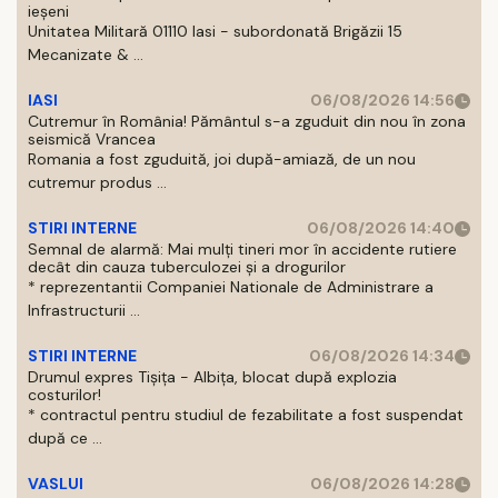
ieșeni
Unitatea Militară 01110 Iasi - subordonată Brigăzii 15
Mecanizate & ...
IASI
06/08/2026 14:56
Cutremur în România! Pământul s-a zguduit din nou în zona
seismică Vrancea
Romania a fost zguduită, joi după-amiază, de un nou
cutremur produs ...
STIRI INTERNE
06/08/2026 14:40
Semnal de alarmă: Mai mulți tineri mor în accidente rutiere
decât din cauza tuberculozei și a drogurilor
* reprezentantii Companiei Nationale de Administrare a
Infrastructurii ...
STIRI INTERNE
06/08/2026 14:34
Drumul expres Tișița - Albița, blocat după explozia
costurilor!
* contractul pentru studiul de fezabilitate a fost suspendat
după ce ...
VASLUI
06/08/2026 14:28