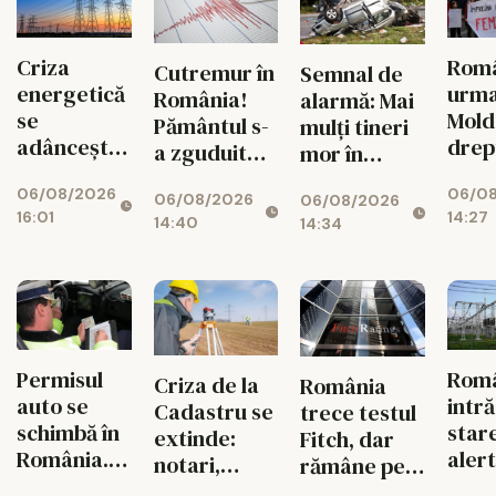
Criza
Româ
Cutremur în
Semnal de
energetică
urm
România!
alarmă: Mai
se
Mold
Pământul s-
mulți tineri
adâncește.
drep
a zguduit
mor în
Fabricile
și si
din nou în
accidente
06/08/2026
06/0
mari pot
feme
06/08/2026
06/08/2026
zona
rutiere
16:01
14:27
rămâne
14:40
14:34
seismică
decât din
fără
Vrancea
cauza
energie în
tuberculozei
orele de
și a
vârf
drogurilor
Permisul
Rom
Criza de la
România
auto se
intră
Cadastru se
trece testul
schimbă în
star
extinde:
Fitch, dar
România.
aler
notari,
rămâne pe
Ce reguli
ener
dezvoltatori
marginea