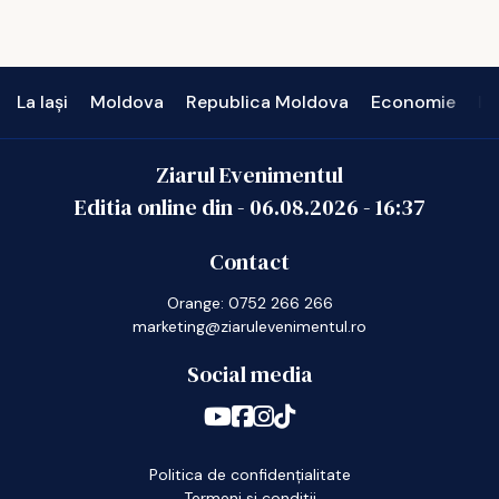
La Iași
Moldova
Republica Moldova
Economie
In
Ziarul Evenimentul
Editia online din -
06.08.2026
-
16:37
Contact
Orange: 0752 266 266
marketing@ziarulevenimentul.ro
Social media
Politica de confidențialitate
Termeni si conditii