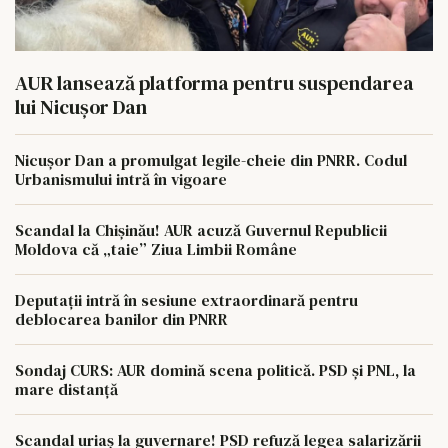
AUR lansează platforma pentru suspendarea
lui Nicușor Dan
Nicușor Dan a promulgat legile-cheie din PNRR. Codul
Urbanismului intră în vigoare
Scandal la Chișinău! AUR acuză Guvernul Republicii
Moldova că „taie” Ziua Limbii Române
Deputații intră în sesiune extraordinară pentru
deblocarea banilor din PNRR
Sondaj CURS: AUR domină scena politică. PSD și PNL, la
mare distanță
Scandal uriaș la guvernare! PSD refuză legea salarizării