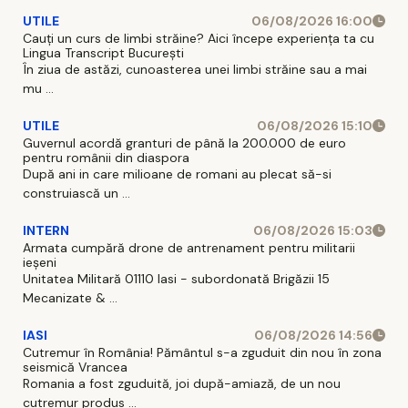
UTILE
06/08/2026 16:00
Cauți un curs de limbi străine? Aici începe experiența ta cu
Lingua Transcript București
În ziua de astăzi, cunoasterea unei limbi străine sau a mai
mu ...
UTILE
06/08/2026 15:10
Guvernul acordă granturi de până la 200.000 de euro
pentru românii din diaspora
După ani in care milioane de romani au plecat să-si
construiască un ...
INTERN
06/08/2026 15:03
Armata cumpără drone de antrenament pentru militarii
ieșeni
Unitatea Militară 01110 Iasi - subordonată Brigăzii 15
Mecanizate & ...
IASI
06/08/2026 14:56
Cutremur în România! Pământul s-a zguduit din nou în zona
seismică Vrancea
Romania a fost zguduită, joi după-amiază, de un nou
cutremur produs ...