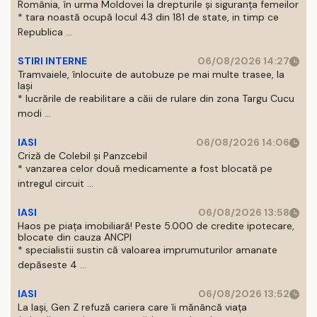
România, în urma Moldovei la drepturile și siguranța femeilor
* tara noastă ocupă locul 43 din 181 de state, in timp ce
Republica ...
STIRI INTERNE
06/08/2026 14:27
Tramvaiele, înlocuite de autobuze pe mai multe trasee, la
Iași
* lucrările de reabilitare a căii de rulare din zona Targu Cucu
modi ...
IASI
06/08/2026 14:06
Criză de Colebil și Panzcebil
* vanzarea celor două medicamente a fost blocată pe
intregul circuit ...
IASI
06/08/2026 13:58
Haos pe piața imobiliară! Peste 5.000 de credite ipotecare,
blocate din cauza ANCPI
* specialistii sustin că valoarea imprumuturilor amanate
depăseste 4 ...
IASI
06/08/2026 13:52
La Iași, Gen Z refuză cariera care îi mănâncă viața