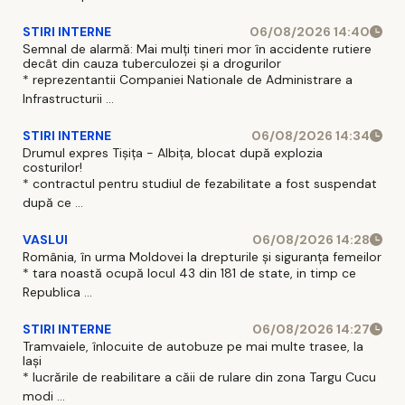
STIRI INTERNE
06/08/2026 14:40
Semnal de alarmă: Mai mulți tineri mor în accidente rutiere
decât din cauza tuberculozei și a drogurilor
* reprezentantii Companiei Nationale de Administrare a
Infrastructurii ...
STIRI INTERNE
06/08/2026 14:34
Drumul expres Tișița - Albița, blocat după explozia
costurilor!
* contractul pentru studiul de fezabilitate a fost suspendat
după ce ...
VASLUI
06/08/2026 14:28
România, în urma Moldovei la drepturile și siguranța femeilor
* tara noastă ocupă locul 43 din 181 de state, in timp ce
Republica ...
STIRI INTERNE
06/08/2026 14:27
Tramvaiele, înlocuite de autobuze pe mai multe trasee, la
Iași
* lucrările de reabilitare a căii de rulare din zona Targu Cucu
modi ...