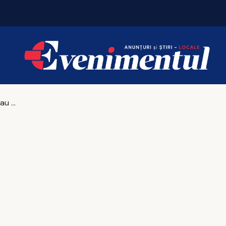
Vacanțe 2026: Portugalia conduce topul
Achiziție nouă sau reparație - ce face lumea când vine vorba de mașini în 2025?