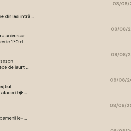
08/08/2
in Iasi intră ...
08/08/2
bru aniversar
ste 170 d ...
08/08/2
e sezon
e de iaurt ...
08/08/20
eștiul
afaceri f� ...
08/08/20
amenii le- ...
08/08/2