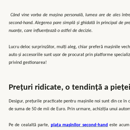
Când vine vorba de mașina personală, lumea are de ales într
second-hand. Alegerea pare simplă și ghidată în principal de pre
nuanțe, care influențează o astfel de decizie.
Lucru deloc surprinzător, mulți aleg, chiar preferă mașinile vech
auto și accesoriile sunt ușor de procurat prin platforme specia
privind gestionarea!
Prețuri ridicate, o tendință a piețe
Desigur, prețurile practicate pentru mașinile noi sunt din ce în 
de suma de 50 de mii de Euro. Prin urmare, achiziția unui autom
Pe de cealaltă parte,
piața mașinilor second-hand
este acum p