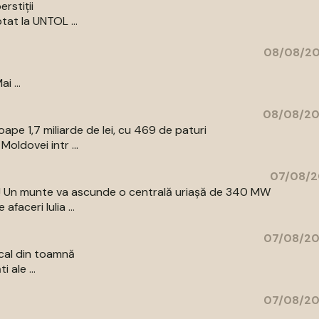
rstiții
tat la UNTOL ...
08/08/20
i ...
08/08/20
pe 1,7 miliarde de lei, cu 469 de paturi
oldovei intr ...
07/08/2
az! Un munte va ascunde o centrală uriașă de 340 MW
aceri Iulia ...
07/08/20
cal din toamnă
 ale ...
07/08/20