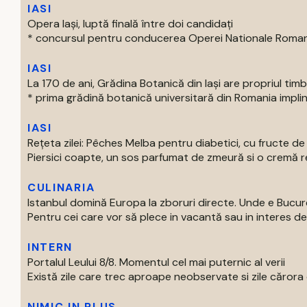
IASI
Opera Iași, luptă finală între doi candidați
* concursul pentru conducerea Operei Nationale Romane d
IASI
La 170 de ani, Grădina Botanică din Iași are propriul tim
* prima grădină botanică universitară din Romania impline
IASI
Rețeta zilei: Pêches Melba pentru diabetici, cu fructe d
Piersici coapte, un sos parfumat de zmeură si o cremă rec
CULINARIA
Istanbul domină Europa la zboruri directe. Unde e Bucur
Pentru cei care vor să plece in vacantă sau in interes de 
INTERN
Portalul Leului 8/8. Momentul cel mai puternic al verii
Există zile care trec aproape neobservate si zile cărora o
NIMIC IN PLUS