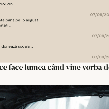
or din ...
07/08/20
ente până pe 15 august
tăti ...
07/08/2
donează scoala ...
07/08/2
- ce face lumea când vine vorba d