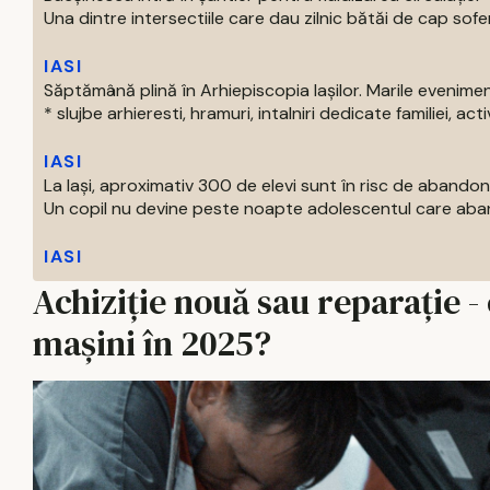
Una dintre intersectiile care dau zilnic bătăi de cap soferil
IASI
Săptămână plină în Arhiepiscopia Iașilor. Marile evenim
* slujbe arhieresti, hramuri, intalniri dedicate familiei, activi
IASI
La Iași, aproximativ 300 de elevi sunt în risc de abandon
Un copil nu devine peste noapte adolescentul care aban
IASI
Achiziție nouă sau reparație 
mașini în 2025?