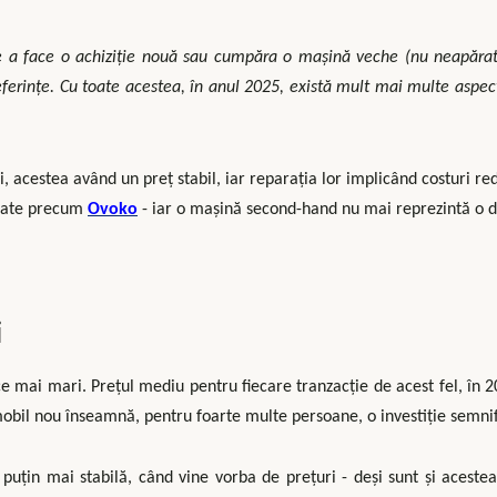
e a face o achiziție nouă sau cumpăra o mașină veche (nu neapărat
ferințe. Cu toate acestea, în anul 2025, există mult mai multe aspec
i, acestea având un preț stabil, iar reparația lor implicând costuri re
lizate precum
Ovoko
- iar o mașină second-hand nu mai reprezintă o di
i
ce mai mari. Prețul mediu pentru fiecare tranzacție de acest fel, în 
obil nou înseamnă, pentru foarte multe persoane, o investiție semnif
uțin mai stabilă, când vine vorba de prețuri - deși sunt și acestea 