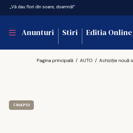
„Vă dau flori din soare, doamnă!”
Anunturi
Stiri
Editia Online
Pagina principală
AUTO
INAPOI