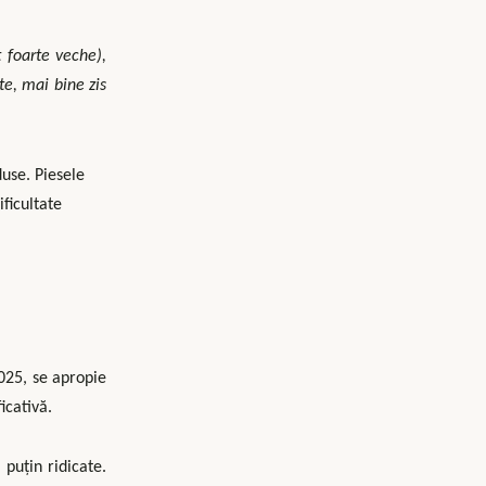
 foarte veche),
te, mai bine zis
duse. Piesele
ficultate
2025, se apropie
icativă.
puțin ridicate.