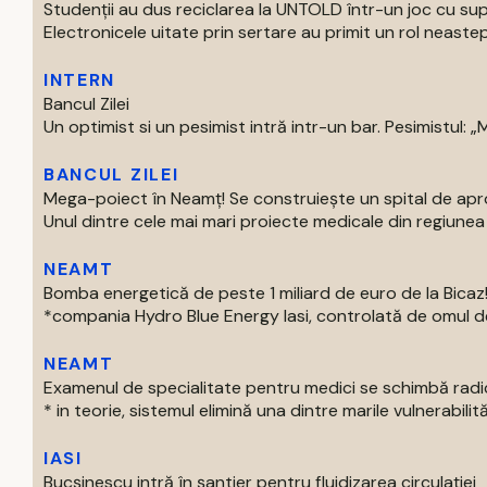
Studenții au dus reciclarea la UNTOLD într-un joc cu supe
Electronicele uitate prin sertare au primit un rol neastep
INTERN
Bancul Zilei
Un optimist si un pesimist intră intr-un bar. Pesimistul: „Ma
BANCUL ZILEI
Mega-poiect în Neamț! Se construiește un spital de aproa
Unul dintre cele mai mari proiecte medicale din regiunea M
NEAMT
Bomba energetică de peste 1 miliard de euro de la Bic
*compania Hydro Blue Energy Iasi, controlată de omul de af
NEAMT
Examenul de specialitate pentru medici se schimbă radi
* in teorie, sistemul elimină una dintre marile vulnerabilităti
IASI
Bucșinescu intră în șantier pentru fluidizarea circulației