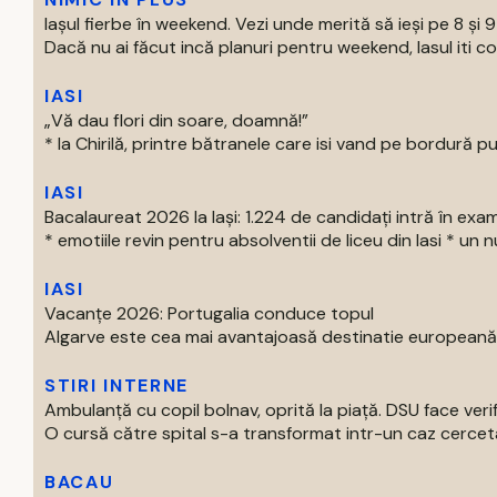
Iașul fierbe în weekend. Vezi unde merită să ieși pe 8 și 
Dacă nu ai făcut incă planuri pentru weekend, Iasul iti com
IASI
„Vă dau flori din soare, doamnă!”
* la Chirilă, printre bătranele care isi vand pe bordură put
IASI
Bacalaureat 2026 la Iași: 1.224 de candidați intră în exa
* emotiile revin pentru absolventii de liceu din Iasi * un nu
IASI
Vacanțe 2026: Portugalia conduce topul
Algarve este cea mai avantajoasă destinatie europeană pe
STIRI INTERNE
Ambulanță cu copil bolnav, oprită la piață. DSU face verif
O cursă către spital s-a transformat intr-un caz cercetat
BACAU