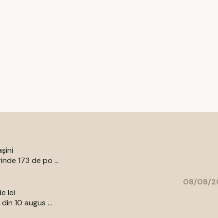
șini
nde 173 de po ...
08/08/20
e lei
din 10 augus ...