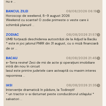
nu e ...
BANCUL ZILEI
09/08/2026 06:19
Horoscop de weekend, 8–9 august 2026
Weekend cu scantei! O zodie primeste o veste care ii
schimbă planuril ...
ZODIAC
08/08/2026 21:57
UMB forțează deschiderea autostrăzii de la Adjud la Bacău
* este in joc jalonul PNRR din 31 august, cu o miză financiară
de or ...
BACAU
08/08/2026 21:45
e-Terra revine! Zeci de mii de acte și operațiuni imobiliare
intră din nou în circuit
Iasul este printre judetele care asteaptă cu maxim interes
repornirea ...
IASI
08/08/2026 21:35
Intervenție dramatică în pădure, la Todirești!
* un tractor s-a răsturnat peste conducătorul utilajului *
salvatori ...