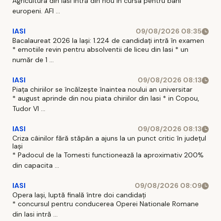
Agricultura din Iasi intră din nou in cursa pentru bani
europeni. AFI ...
IASI
09/08/2026 08:35
Bacalaureat 2026 la Iași: 1.224 de candidați intră în examen
* emotiile revin pentru absolventii de liceu din Iasi * un
număr de 1 ...
IASI
09/08/2026 08:13
Piața chiriilor se încălzește înaintea noului an universitar
* august aprinde din nou piata chiriilor din Iasi * in Copou,
Tudor Vl ...
IASI
09/08/2026 08:13
Criza câinilor fără stăpân a ajuns la un punct critic în județul
Iași
* Padocul de la Tomesti functionează la aproximativ 200%
din capacita ...
IASI
09/08/2026 08:09
Opera Iași, luptă finală între doi candidați
* concursul pentru conducerea Operei Nationale Romane
din Iasi intră ...