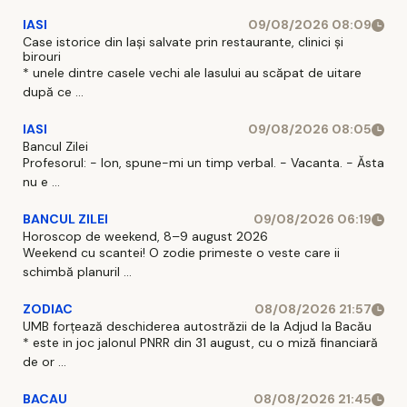
IASI
09/08/2026 08:09
Case istorice din Iași salvate prin restaurante, clinici și
birouri
* unele dintre casele vechi ale Iasului au scăpat de uitare
după ce ...
IASI
09/08/2026 08:05
Bancul Zilei
Profesorul: - Ion, spune-mi un timp verbal. - Vacanta. - Ăsta
nu e ...
BANCUL ZILEI
09/08/2026 06:19
Horoscop de weekend, 8–9 august 2026
Weekend cu scantei! O zodie primeste o veste care ii
schimbă planuril ...
ZODIAC
08/08/2026 21:57
UMB forțează deschiderea autostrăzii de la Adjud la Bacău
* este in joc jalonul PNRR din 31 august, cu o miză financiară
de or ...
BACAU
08/08/2026 21:45