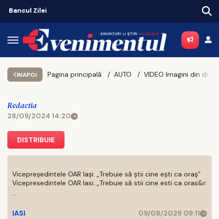
Bancul Zilei
Pagina principală
AUTO
VIDEO Imagini din dronă: prima autostradă din jud. Iași (Mircești – Pașcani)
INAPOI
Redactia
28/09/2024 14:20
DISTRIBUIE
Vicepreședintele OAR Iași: „Trebuie să știi cine ești ca oraș”
Vicepresedintele OAR Iasi: „Trebuie să stii cine esti ca oras&r
...
IASI
09/08/2026 09:11