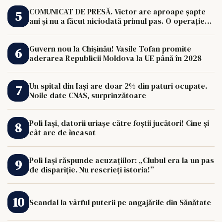
COMUNICAT DE PRESĂ. Victor are aproape șapte
ani și nu a făcut niciodată primul pas. O operație
de 33.000 de euro îi poate schimba viața.
Guvern nou la Chișinău! Vasile Tofan promite
aderarea Republicii Moldova la UE până în 2028
Un spital din Iași are doar 2% din paturi ocupate.
Noile date CNAS, surprinzătoare
Poli Iași, datorii uriașe către foștii jucători! Cine și
cât are de încasat
Poli Iași răspunde acuzațiilor: „Clubul era la un pas
de dispariție. Nu rescrieți istoria!”
Scandal la vârful puterii pe angajările din Sănătate