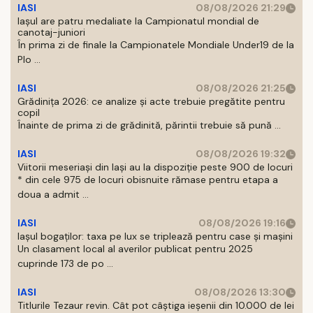
IASI
08/08/2026 21:29
Iaşul are patru medaliate la Campionatul mondial de
canotaj-juniori
În prima zi de finale la Campionatele Mondiale Under19 de la
Plo ...
IASI
08/08/2026 21:25
Grădinița 2026: ce analize și acte trebuie pregătite pentru
copil
Înainte de prima zi de grădinită, părintii trebuie să pună ...
IASI
08/08/2026 19:32
Viitorii meseriași din Iași au la dispoziție peste 900 de locuri
* din cele 975 de locuri obisnuite rămase pentru etapa a
doua a admit ...
IASI
08/08/2026 19:16
Iașul bogaților: taxa pe lux se triplează pentru case și mașini
Un clasament local al averilor publicat pentru 2025
cuprinde 173 de po ...
IASI
08/08/2026 13:30
Titlurile Tezaur revin. Cât pot câștiga ieșenii din 10.000 de lei