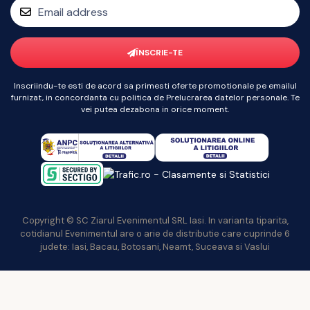
ÎNSCRIE-TE
Inscriindu-te esti de acord sa primesti oferte promotionale pe emailul
furnizat, in concordanta cu politica de Prelucrarea datelor personale. Te
vei putea dezabona in orice moment.
Copyright © SC Ziarul Evenimentul SRL Iasi. In varianta tiparita,
cotidianul Evenimentul are o arie de distributie care cuprinde 6
judete: Iasi, Bacau, Botosani, Neamt, Suceava si Vaslui