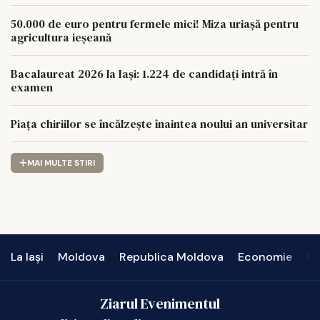
50.000 de euro pentru fermele mici! Miza uriașă pentru
agricultura ieșeană
Bacalaureat 2026 la Iași: 1.224 de candidați intră în
examen
Piața chiriilor se încălzește înaintea noului an universitar
MAI MULTE STIRI
La Iași
Moldova
Republica Moldova
Economie
In
Ziarul Evenimentul