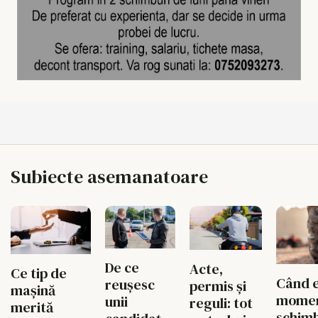
Subiecte asemanatoare
De ce
Acte,
Ce tip de
Când 
reușesc
permis și
mașină
momen
unii
reguli: tot
merită
schimb