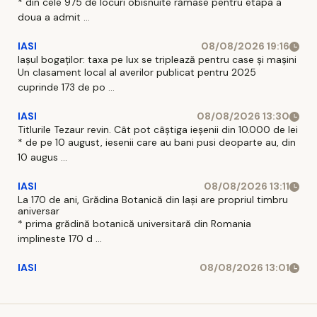
* din cele 975 de locuri obisnuite rămase pentru etapa a
doua a admit ...
IASI
08/08/2026 19:16
Iașul bogaților: taxa pe lux se triplează pentru case și mașini
Un clasament local al averilor publicat pentru 2025
cuprinde 173 de po ...
IASI
08/08/2026 13:30
Titlurile Tezaur revin. Cât pot câștiga ieșenii din 10.000 de lei
* de pe 10 august, iesenii care au bani pusi deoparte au, din
10 augus ...
IASI
08/08/2026 13:11
La 170 de ani, Grădina Botanică din Iași are propriul timbru
aniversar
* prima grădină botanică universitară din Romania
implineste 170 d ...
IASI
08/08/2026 13:01