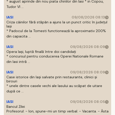
* august aprinde din nou piata chiriilor din Iasi * in Copou,
Tudor Vl ...
IASI
09/08/2026 08:13
Criza câinilor fără stăpân a ajuns la un punct critic în județul
Iași
* Padocul de la Tomesti functionează la aproximativ 200%
din capacita ...
IASI
09/08/2026 08:09
Opera Iași, luptă finală între doi candidați
* concursul pentru conducerea Operei Nationale Romane
din Iasi intră ...
IASI
09/08/2026 08:09
Case istorice din Iași salvate prin restaurante, clinici și
birouri
* unele dintre casele vechi ale Iasului au scăpat de uitare
după ce ...
IASI
09/08/2026 08:05
Bancul Zilei
Profesorul: - Ion, spune-mi un timp verbal. - Vacanta. - Ăsta