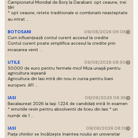
Campionatul Mondial de Borș la Darabani: opt ceaune, trei
țări
* opt ceaune, retete traditionale si combinatii neasteptate
au intrat ...
BOTOSANI
09/08/2026 09:05
Cum influențează contul curent accesul la credite
Contul curent poate simplifica accesul la credite prin
incasarea venit ...
UTILE
09/08/2026 08:50
50.000 de euro pentru fermele mici! Miza uriașă pentru
agricultura ieșeană
Agricultura din Iasi intră din nou in cursa pentru bani
europeni. AFI ...
IASI
09/08/2026 08:35
Bacalaureat 2026 la Iași: 1.224 de candidați intră în examen
* emotiile revin pentru absolventii de liceu din Iasi * un
număr de 1 ...
IASI
09/08/2026 08:13
Piața chiriilor se încălzește înaintea noului an universitar