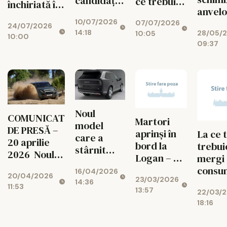
candidați
ce trebuie
închiriată în
anvelo
să ia
să știi
funcție de
camio
10/07/2026
examenul
07/07/2026
despre
24/07/2026
traseul pe
14:18
28/05/
10:05
auto din
scutere
10:00
care îl ai
09:37
prima, iar
alții îl
repetă de
mai multe
ori
Noul
COMUNICAT
Martori
model
DE PRESĂ –
aprinși în
La ce 
care a
20 aprilie
bord la
trebui
stârnit
2026 Noul
Logan – Ce
mergi 
interesul
reper
semnifică
consu
16/04/2026
șoferilor și
20/04/2026
absolut în
23/03/2026
și cum
puțin
14:36
i-a făcut să
11:53
lumea off-
13:57
22/03/
trebuie să
carbur
vină în
road
18:16
acționezi
Econom
showroom
premium -
când apar?
fi