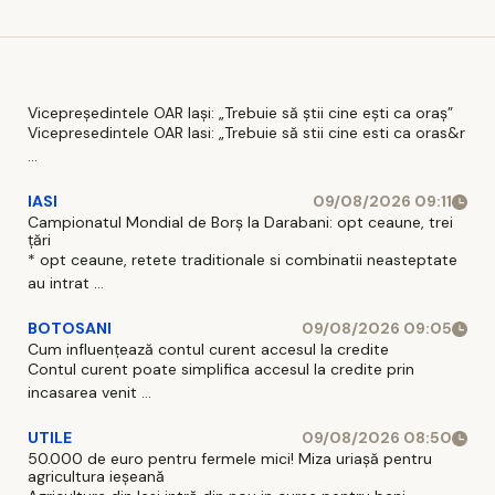
Defender
surpri
OCTA - doar
la Casa Auto
Iași
Vicepreședintele OAR Iași: „Trebuie să știi cine ești ca oraș”
Vicepresedintele OAR Iasi: „Trebuie să stii cine esti ca oras&r
...
IASI
09/08/2026 09:11
Campionatul Mondial de Borș la Darabani: opt ceaune, trei
țări
* opt ceaune, retete traditionale si combinatii neasteptate
au intrat ...
BOTOSANI
09/08/2026 09:05
Cum influențează contul curent accesul la credite
Contul curent poate simplifica accesul la credite prin
incasarea venit ...
UTILE
09/08/2026 08:50
50.000 de euro pentru fermele mici! Miza uriașă pentru
agricultura ieșeană