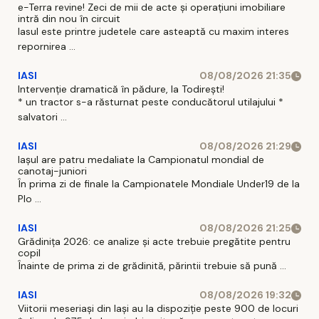
e-Terra revine! Zeci de mii de acte și operațiuni imobiliare
intră din nou în circuit
Iasul este printre judetele care asteaptă cu maxim interes
repornirea ...
IASI
08/08/2026 21:35
Intervenție dramatică în pădure, la Todirești!
* un tractor s-a răsturnat peste conducătorul utilajului *
salvatori ...
IASI
08/08/2026 21:29
Iaşul are patru medaliate la Campionatul mondial de
canotaj-juniori
În prima zi de finale la Campionatele Mondiale Under19 de la
Plo ...
IASI
08/08/2026 21:25
Grădinița 2026: ce analize și acte trebuie pregătite pentru
copil
Înainte de prima zi de grădinită, părintii trebuie să pună ...
IASI
08/08/2026 19:32
Viitorii meseriași din Iași au la dispoziție peste 900 de locuri