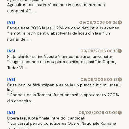
Agricultura din Iasi intră din nou in cursa pentru bani
europeni. AFI ...
IASI
09/08/2026 08:35
Bacalaureat 2026 la Iași: 1.224 de candidați intră în examen
* emotiile revin pentru absolventii de liceu din Iasi * un
număr de 1 ...
IASI
09/08/2026 08:13
Piața chiriilor se încălzește înaintea noului an universitar
* august aprinde din nou piata chiriilor din Iasi * in Copou,
Tudor Vl ...
IASI
09/08/2026 08:13
Criza câinilor fără stăpân a ajuns la un punct critic în județul
Iași
* Padocul de la Tomesti functionează la aproximativ 200%
din capacita ...
IASI
09/08/2026 08:09
Opera Iași, luptă finală între doi candidați
* concursul pentru conducerea Operei Nationale Romane