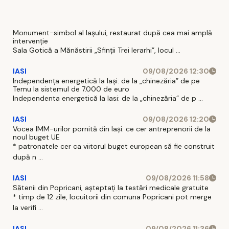
Monument-simbol al Iaşului, restaurat după cea mai amplă
intervenţie
Sala Gotică a Mănăstirii „Sfinţii Trei Ierarhi”, locul ...
IASI
09/08/2026 12:30
Independența energetică la Iași: de la „chinezăria” de pe
Temu la sistemul de 7.000 de euro
Independenta energetică la Iasi: de la „chinezăria” de p ...
IASI
09/08/2026 12:20
Vocea IMM-urilor pornită din Iași: ce cer antreprenorii de la
noul buget UE
* patronatele cer ca viitorul buget european să fie construit
după n ...
IASI
09/08/2026 11:58
Sătenii din Popricani, așteptați la testări medicale gratuite
* timp de 12 zile, locuitorii din comuna Popricani pot merge
la verifi ...
IASI
09/08/2026 11:36