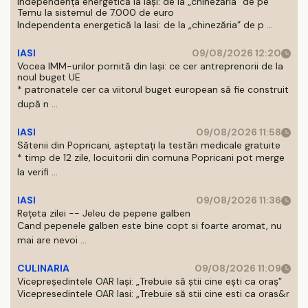
Independența energetică la Iași: de la „chinezăria” de pe
Temu la sistemul de 7.000 de euro
Independenta energetică la Iasi: de la „chinezăria” de p ...
IASI
09/08/2026 12:20
Vocea IMM-urilor pornită din Iași: ce cer antreprenorii de la
noul buget UE
* patronatele cer ca viitorul buget european să fie construit
după n ...
IASI
09/08/2026 11:58
Sătenii din Popricani, așteptați la testări medicale gratuite
* timp de 12 zile, locuitorii din comuna Popricani pot merge
la verifi ...
IASI
09/08/2026 11:36
Rețeta zilei -- Jeleu de pepene galben
Cand pepenele galben este bine copt si foarte aromat, nu
mai are nevoi ...
CULINARIA
09/08/2026 11:09
Vicepreședintele OAR Iași: „Trebuie să știi cine ești ca oraș”
Vicepresedintele OAR Iasi: „Trebuie să stii cine esti ca oras&r