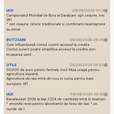
...
IASI
09/08/2026 09:11
Campionatul Mondial de Borș la Darabani: opt ceaune, trei
țări
* opt ceaune, retete traditionale si combinatii neasteptate
au intrat ...
BOTOSANI
09/08/2026 09:05
Cum influențează contul curent accesul la credite
Contul curent poate simplifica accesul la credite prin
incasarea venit ...
UTILE
09/08/2026 08:50
50.000 de euro pentru fermele mici! Miza uriașă pentru
agricultura ieșeană
Agricultura din Iasi intră din nou in cursa pentru bani
europeni. AFI ...
IASI
09/08/2026 08:35
Bacalaureat 2026 la Iași: 1.224 de candidați intră în examen
* emotiile revin pentru absolventii de liceu din Iasi * un
număr de 1 ...