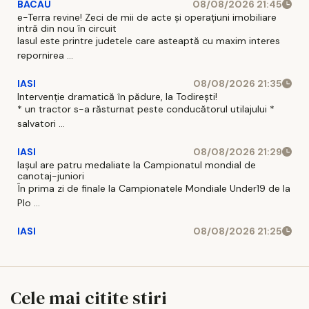
BACAU
08/08/2026 21:45
e-Terra revine! Zeci de mii de acte și operațiuni imobiliare
intră din nou în circuit
Iasul este printre judetele care asteaptă cu maxim interes
repornirea ...
IASI
08/08/2026 21:35
Intervenție dramatică în pădure, la Todirești!
* un tractor s-a răsturnat peste conducătorul utilajului *
salvatori ...
IASI
08/08/2026 21:29
Iaşul are patru medaliate la Campionatul mondial de
canotaj-juniori
În prima zi de finale la Campionatele Mondiale Under19 de la
Plo ...
IASI
08/08/2026 21:25
Cele mai citite stiri