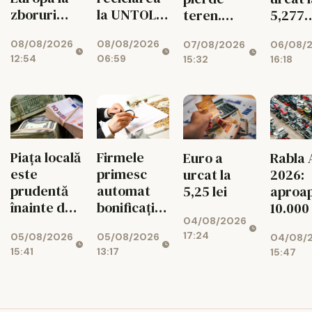
zboruri
la UNTOLD
teren.
5,277
directe.
într-un joc
Exporturile
lei/eu
08/08/2026
08/08/2026
07/08/2026
06/08/
Unde e
cu
UE au
12:54
06:59
15:32
16:18
Bucureștiul
superstiții
scăzut cu
11%
Piața locală
Firmele
Euro a
Rabla 
este
primesc
urcat la
2026:
prudentă
automat
5,25 lei
aproa
înainte de
bonificația
10.000
04/08/2026
decizia
de 3% la
dosar
17:24
05/08/2026
05/08/2026
04/08/
Moody's
impozit
aprob
15:41
13:17
15:47