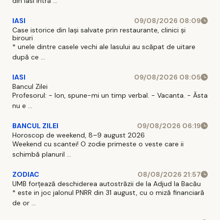
din Iasi intră ...
IASI
09/08/2026 08:09
Case istorice din Iași salvate prin restaurante, clinici și
birouri
* unele dintre casele vechi ale Iasului au scăpat de uitare
după ce ...
IASI
09/08/2026 08:05
Bancul Zilei
Profesorul: - Ion, spune-mi un timp verbal. - Vacanta. - Ăsta
nu e ...
BANCUL ZILEI
09/08/2026 06:19
Horoscop de weekend, 8–9 august 2026
Weekend cu scantei! O zodie primeste o veste care ii
schimbă planuril ...
ZODIAC
08/08/2026 21:57
UMB forțează deschiderea autostrăzii de la Adjud la Bacău
* este in joc jalonul PNRR din 31 august, cu o miză financiară
de or ...