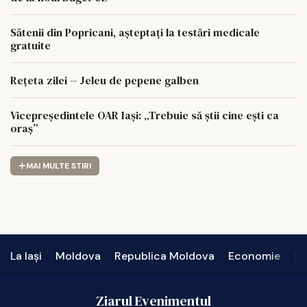
Sătenii din Popricani, așteptați la testări medicale
gratuite
Rețeta zilei -- Jeleu de pepene galben
Vicepreședintele OAR Iași: „Trebuie să știi cine ești ca
oraș”
MAI MULTE STIRI
La Iași
Moldova
Republica Moldova
Economie
In
Ziarul Evenimentul