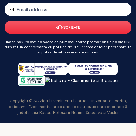
ÎNSCRIE-TE
Inscriindu-te esti de acord sa primesti oferte promotionale pe emailul
furnizat, in concordanta cu politica de Prelucrarea datelor personale. Te
vei putea dezabona in orice moment.
Copyright © SC Ziarul Evenimentul SRL Iasi. In varianta tiparita,
cotidianul Evenimentul are o arie de distributie care cuprinde 6
judete: Iasi, Bacau, Botosani, Neamt, Suceava si Vaslui