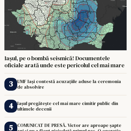
Iașul, pe o bombă seismică! Documentele
oficiale arată unde este pericolul cel mai mare
UMF Iași contestă acuzațiile aduse la ceremonia
de absolvire
Iașul pregătește cel mai mare cimitir public din
ultimele decenii
COMUNICAT DE PRESĂ. Victor are aproape șapte
ani și nu a făcut niciodată primul pas. O operație