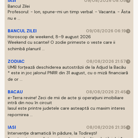
IASI
09/08/2026 08:05
Bancul Zilei
Profesorul: - Ion, spune-mi un timp verbal. - Vacanta. - Ăsta
nu e ...
BANCUL ZILEI
09/08/2026 06:19
Horoscop de weekend, 8–9 august 2026
Weekend cu scantei! O zodie primeste o veste care ii
schimbă planuril ...
ZODIAC
08/08/2026 21:57
UMB forțează deschiderea autostrăzii de la Adjud la Bacău
* este in joc jalonul PNRR din 31 august, cu o miză financiară
de or ...
BACAU
08/08/2026 21:45
e-Terra revine! Zeci de mii de acte și operațiuni imobiliare
intră din nou în circuit
Iasul este printre judetele care asteaptă cu maxim interes
repornirea ...
IASI
08/08/2026 21:35
Intervenție dramatică în pădure, la Todirești!