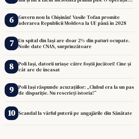
de 33.000 de euro îi poate schimba viața.
Guvern nou la Chișinău! Vasile Tofan promite
aderarea Republicii Moldova la UE până în 2028
Un spital din Iași are doar 2% din paturi ocupate.
Noile date CNAS, surprinzătoare
Poli Iași, datorii uriașe către foștii jucători! Cine și
cât are de încasat
Poli Iași răspunde acuzațiilor: „Clubul era la un pas
de dispariție. Nu rescrieți istoria!”
Scandal la vârful puterii pe angajările din Sănătate