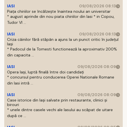
IASI
09/08/2026 08:13
Piața chiriilor se încălzește înaintea noului an universitar
* august aprinde din nou piata chiriilor din Iasi * in Copou,
Tudor Vl ...
IASI
09/08/2026 08:13
Criza câinilor fără stăpân a ajuns la un punct critic în județul
Iași
* Padocul de la Tomesti functionează la aproximativ 200%
din capacita ...
IASI
09/08/2026 08:09
Opera Iași, luptă finală între doi candidați
* concursul pentru conducerea Operei Nationale Romane
din Iasi intră ...
IASI
09/08/2026 08:09
Case istorice din Iași salvate prin restaurante, clinici și
birouri
* unele dintre casele vechi ale Iasului au scăpat de uitare
după ce ...