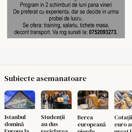
Subiecte asemanatoare
Istanbul
Studenții
Berea
Cotații
domină
au dus
europeană
euro a
Europa la
reciclarea
pierde
urcat 