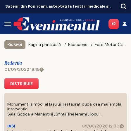
Sătenii din Popricani, așteptați la testări medicale gratuite
Rețe
Pagina principală
Economie
INAPOI
Redactia
01/09/2022 18:15
DISTRIBUIE
Monument-simbol al Iaşului, restaurat după cea mai amplă
intervenţie
Sala Gotică a Mănăstirii „Sfinţii Trei Ierarhi”, locul ...
IASI
09/08/2026 12:30