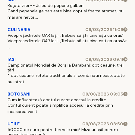
Rețeta zilei -- Jeleu de pepene galben
Cand pepenele galben este bine copt si foarte aromat, nu
mai are nevoi ...
CULINARIA
09/08/2026 11:09
Vicepreședintele OAR Iași: „Trebuie să știi cine ești ca oraș”
Vicepresedintele OAR Iasi: „Trebuie să stii cine esti ca oras&r
...
IASI
09/08/2026 09:11
Campionatul Mondial de Borș la Darabani: opt ceaune, trei
țări
* opt ceaune, retete traditionale si combinatii neasteptate
au intrat ...
BOTOSANI
09/08/2026 09:05
Cum influențează contul curent accesul la credite
Contul curent poate simplifica accesul la credite prin
incasarea venit ...
UTILE
09/08/2026 08:50
50.000 de euro pentru fermele mici! Miza uriașă pentru
agricultura ieșeană