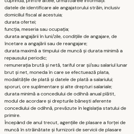
cuprindă, printre altele, următoarele informații:
datele de identificare ale angajatorului străin, inclusiv
domiciliul fiscal al acestuia;
durata ofertei;
funcția, meseria sau ocupația;
durata angajării în luni/zile, condițiile de angajare, de
încetare a angajării sau de reangajare;
durata maximă a timpului de muncă și durata minimă a
repausului periodic;
remunerația brută și netă, tariful orar și/sau salariul lunar
brut și net, moneda în care se efectuează plata,
modalitățile de plată și datele de plată a salariului;
sporuri, ore suplimentare și alte drepturi salariale;
durata minimă a concediului de odihnă anual plătit,
modul de acordare și drepturile bănești aferente
concediului de odihnă, prevăzute în legislația statului de
primire.
Începând de anul trecut, agențiile de plasare a forței de
muncă în străinătate și furnizorii de servicii de plasare