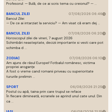
Profesorul: — Bulă, de ce ai scris tema cu creionul? — ...
BANCUL ZILEI
07/08/2026 06:46
Bancul Zilei
— De ce ai intarziat la serviciu? — Am visat că eram dej ...
BANCUL ZILEI
07/08/2026 06:20
Horoscopul zilei de vineri, 7 august 2026
Schimbări neasteptate, decizii importante si vesti care pot
schimba d ...
ZODIAC
07/08/2026 06:10
Am ajuns de râsul Europei! Fotbalul românesc, victima
propriei aroganțe
A fost o vreme cand romanii priveau cu superioritate
tururile prelimin ...
SPORT
06/08/2026 21:25
Postul cu apă, taina prin care trupul se reface
În fiecare dimineată, ecranele se aprind unul cate unul. Din
ca ...
IASI
06/08/2026 21:15