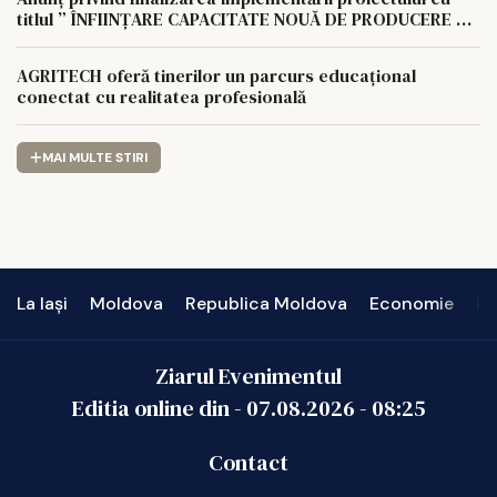
titlul ” ÎNFIINȚARE CAPACITATE NOUĂ DE PRODUCERE A
ENERGIEI REGENERABILE PENTRU AUTOCONSUMUL
AGROCOMPLEX LUNCA PAȘCANI S.A.
AGRITECH oferă tinerilor un parcurs educațional
conectat cu realitatea profesională
MAI MULTE STIRI
La Iași
Moldova
Republica Moldova
Economie
In
Ziarul Evenimentul
Editia online din -
07.08.2026
-
08:25
Contact