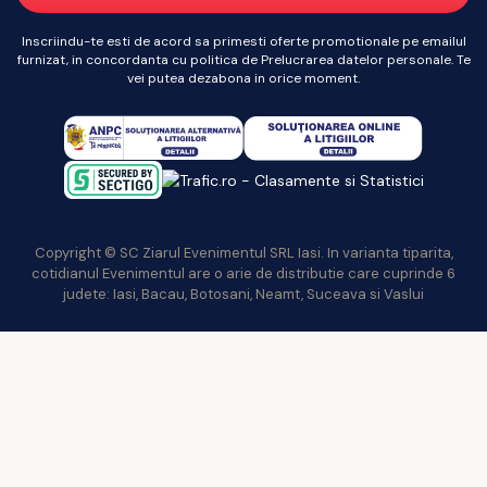
Inscriindu-te esti de acord sa primesti oferte promotionale pe emailul
furnizat, in concordanta cu politica de Prelucrarea datelor personale. Te
vei putea dezabona in orice moment.
Copyright © SC Ziarul Evenimentul SRL Iasi. In varianta tiparita,
cotidianul Evenimentul are o arie de distributie care cuprinde 6
judete: Iasi, Bacau, Botosani, Neamt, Suceava si Vaslui