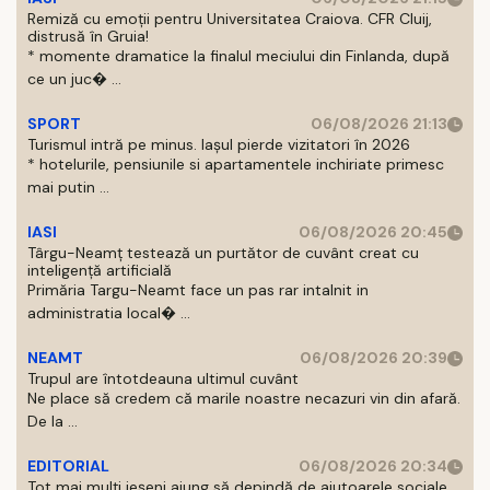
Remiză cu emoții pentru Universitatea Craiova. CFR Cluij,
distrusă în Gruia!
* momente dramatice la finalul meciului din Finlanda, după
ce un juc� ...
SPORT
06/08/2026 21:13
Turismul intră pe minus. Iașul pierde vizitatori în 2026
* hotelurile, pensiunile si apartamentele inchiriate primesc
mai putin ...
IASI
06/08/2026 20:45
Târgu-Neamț testează un purtător de cuvânt creat cu
inteligență artificială
Primăria Targu-Neamt face un pas rar intalnit in
administratia local� ...
NEAMT
06/08/2026 20:39
Trupul are întotdeauna ultimul cuvânt
Ne place să credem că marile noastre necazuri vin din afară.
De la ...
EDITORIAL
06/08/2026 20:34
Tot mai mulți ieșeni ajung să depindă de ajutoarele sociale.