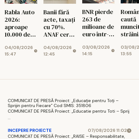
BNR pierde
Român
Rabla Auto
Banii fără
263 de
caută
2026:
acte, taxați
milioane de
muncit
aproape
cu 70%.
euro într-o
străini
10.000 de
ANAF cere
singură
pentru
dosare
426
03/08/2026
03/08/
04/08/2026
04/08/2026
lună!
de mes
aprobate
milioane de
14:15
13:55
15:47
12:45
Rezervele
lei
valutare
ale
României
scad
COMUNICAT DE PRESĂ Proiect: „Educație pentru Toți –
Sprijin pentru Fiecare” Cod SMIS: 351806
COMUNICAT DE PRESĂ Proiect: „Educatie pentru Toti – Sprij
...
INCEPERE PROIECTE
07/08/2026 11:02
COMUNICAT DE PRESĂ Proiect: „RAISE – Responsabilitate,