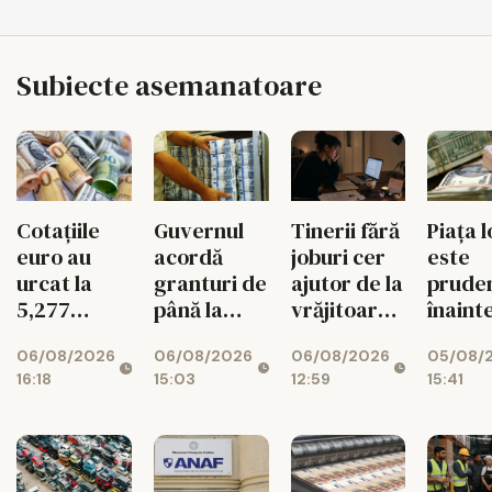
Subiecte asemanatoare
Tinerii fără
Piața l
Cotațiile
Guvernul
joburi cer
este
euro au
acordă
ajutor de la
prude
urcat la
granturi de
vrăjitoare
înaint
5,277
până la
pe Etsy
decizi
lei/euro
200.000 de
06/08/2026
05/08/
06/08/2026
06/08/2026
Moody
euro
12:59
15:41
16:18
15:03
pentru
românii din
diaspora