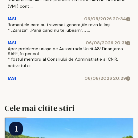
(VMI) cont ...
IASI
06/08/2026 20:34
Romanțele care au traversat generațiile revin la Iași
* „Zaraza”, „Pană cand nu te iubeam”, „ ...
IASI
06/08/2026 20:31
Apar probleme uriașe pe Autostrada Unirii A8! Finanțarea
SAFE, în pericol
* fostul membru al Consiliului de Administratie al CNIR,
activistul ci ...
IASI
06/08/2026 20:29
Cele mai citite stiri