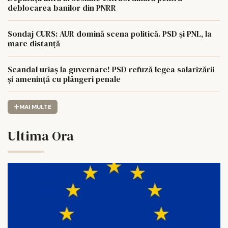
deblocarea banilor din PNRR
Sondaj CURS: AUR domină scena politică. PSD și PNL, la
mare distanță
Scandal uriaș la guvernare! PSD refuză legea salarizării
și amenință cu plângeri penale
MAI MULTE
Ultima Ora