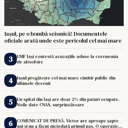
Iașul, pe o bombă seismică! Documentele
oficiale arată unde este pericolul cel mai mare
UMF Iași contestă acuzațiile aduse la ceremonia
de absolvire
Iașul pregătește cel mai mare cimitir public din
ultimele decenii
Un spital din Iași are doar 2% din paturi ocupate.
Noile date CNAS, surprinzătoare
COMUNICAT DE PRESĂ. Victor are aproape șapte
ani și nu a făcut niciodată primul pas. O operație