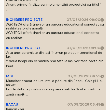
LUNCA PAȘCANI S.A.
Anunt privind finalizarea implementării proiectului cu titlul ”
...
INCHIDERE PROIECTE
07/08/2026 09:00
AGRITECH oferă tinerilor un parcurs educațional conectat cu
realitatea profesională
AGRITECH oferă tinerilor un parcurs educational conectat
cu realitat ...
INCHIDERE PROIECTE
07/08/2026 09:00
Arta unei ceramiste din Iași, într-un proiect internațional de
lux
* două lămpi din ceramică realizate la Iasi vor face parte din
Punt ...
IASI
07/08/2026 06:59
Muncitor atacat de urs într-o pădure din Bacău. Colegii l-au
salvat
Incidentul s-a produs in apropierea satului Scutaru, intr-o
zonă imp� ...
BACAU
07/08/2026 06:48
Bancul Zilei