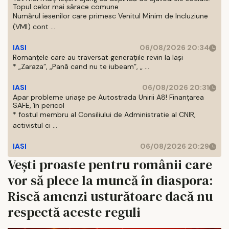
Topul celor mai sărace comune
Numărul iesenilor care primesc Venitul Minim de Incluziune
(VMI) cont ...
IASI
06/08/2026 20:34
Romanțele care au traversat generațiile revin la Iași
* „Zaraza”, „Pană cand nu te iubeam”, „ ...
IASI
06/08/2026 20:31
Apar probleme uriașe pe Autostrada Unirii A8! Finanțarea
SAFE, în pericol
* fostul membru al Consiliului de Administratie al CNIR,
activistul ci ...
IASI
06/08/2026 20:29
Vești proaste pentru românii care
vor să plece la muncă în diaspora:
Riscă amenzi usturătoare dacă nu
respectă aceste reguli