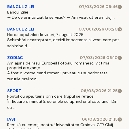
BANCUL ZILEI
07/08/2026 06:46
Bancul Zilei
— De ce ai intarziat la serviciu? — Am visat că eram dej ...
BANCUL ZILEI
07/08/2026 06:20
Horoscopul zilei de vineri, 7 august 2026
Schimbări neasteptate, decizii importante si vesti care pot
schimba d ...
ZODIAC
07/08/2026 06:10
Am ajuns de râsul Europei! Fotbalul românesc, victima
propriei aroganțe
A fost o vreme cand romanii priveau cu superioritate
tururile prelimin ...
SPORT
06/08/2026 21:25
Postul cu apă, taina prin care trupul se reface
În fiecare dimineată, ecranele se aprind unul cate unul. Din
ca ...
IASI
06/08/2026 21:15
Remiză cu emoții pentru Universitatea Craiova. CFR Cluij,