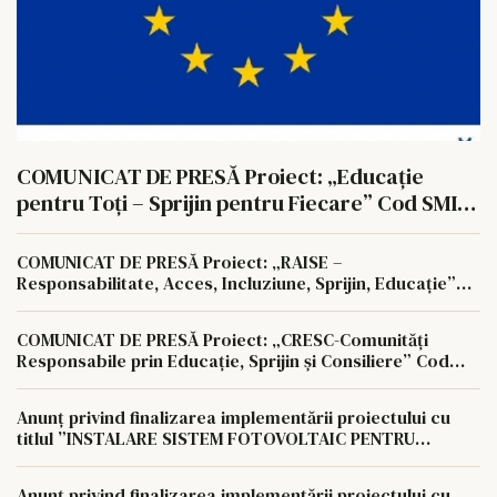
COMUNICAT DE PRESĂ Proiect: „Educație
pentru Toți – Sprijin pentru Fiecare” Cod SMIS:
351806
COMUNICAT DE PRESĂ Proiect: „RAISE –
Responsabilitate, Acces, Incluziune, Sprijin, Educație”
Cod SMIS: 350622
COMUNICAT DE PRESĂ Proiect: „CRESC-Comunități
Responsabile prin Educație, Sprijin și Consiliere” Cod
SMIS: 350657
Anunț privind finalizarea implementării proiectului cu
titlul ”INSTALARE SISTEM FOTOVOLTAIC PENTRU
AUTOCONSUM LA NIVELUL AGROCOMPLEX LUNCA
PAȘCANI S.A
Anunț privind finalizarea implementării proiectului cu