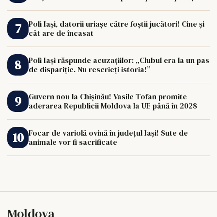
de 33.000 de euro îi poate schimba viața.
Poli Iași, datorii uriașe către foștii jucători! Cine și
cât are de încasat
Poli Iași răspunde acuzațiilor: „Clubul era la un pas
de dispariție. Nu rescrieți istoria!”
Guvern nou la Chișinău! Vasile Tofan promite
aderarea Republicii Moldova la UE până în 2028
Focar de variolă ovină în județul Iași! Sute de
animale vor fi sacrificate
Moldova