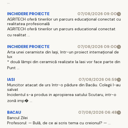
...
INCHIDERE PROIECTE
07/08/2026 09:00
AGRITECH oferă tinerilor un parcurs educațional conectat cu
realitatea profesională
AGRITECH oferă tinerilor un parcurs educational conectat
cu realitat ...
INCHIDERE PROIECTE
07/08/2026 09:00
Arta unei ceramiste din Iași, într-un proiect internațional de
lux
* două lămpi din ceramică realizate la Iasi vor face parte din
Punt ...
IASI
07/08/2026 06:59
Muncitor atacat de urs într-o pădure din Bacău. Colegii l-au
salvat
Incidentul s-a produs in apropierea satului Scutaru, intr-o
zonă imp� ...
BACAU
07/08/2026 06:48
Bancul Zilei
Profesorul: — Bulă, de ce ai scris tema cu creionul? — ...