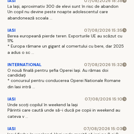
IASI
07/08/2026 18:38
La Iași, aproximativ 300 de elevi sunt în risc de abandon
Un copil nu devine peste noapte adolescentul care
abandonează scoala ...
IASI
07/08/2026 15:35
Berea europeană pierde teren. Exporturile UE au scăzut cu
11%
* Europa rămane un gigant al comertului cu bere, dar 2025
a adus o sc ...
INTERNATIONAL
07/08/2026 15:32
O nouă finală pentru șefia Operei Iași. Au rămas doi
candidați
* concursul pentru conducerea Operei Nationale Romane
din Iasi intră ...
IASI
07/08/2026 15:10
Unde scoți copilul în weekend la Iași
Părintii care caută unde să-i ducă pe copii in weekend au
cateva v ...
IASI
07/08/2026 15:03