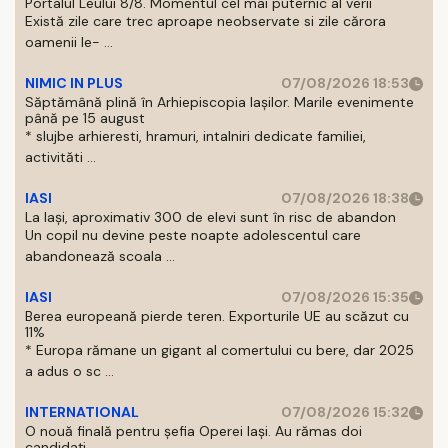
Portalul Leului 8/8. Momentul cel mai puternic al verii
Există zile care trec aproape neobservate si zile cărora
oamenii le- ...
NIMIC IN PLUS
07/08/2026 18:53
Săptămână plină în Arhiepiscopia Iașilor. Marile evenimente
până pe 15 august
* slujbe arhieresti, hramuri, intalniri dedicate familiei,
activităti ...
IASI
07/08/2026 18:38
La Iași, aproximativ 300 de elevi sunt în risc de abandon
Un copil nu devine peste noapte adolescentul care
abandonează scoala ...
IASI
07/08/2026 15:35
Berea europeană pierde teren. Exporturile UE au scăzut cu
11%
* Europa rămane un gigant al comertului cu bere, dar 2025
a adus o sc ...
INTERNATIONAL
07/08/2026 15:32
O nouă finală pentru șefia Operei Iași. Au rămas doi
candidați