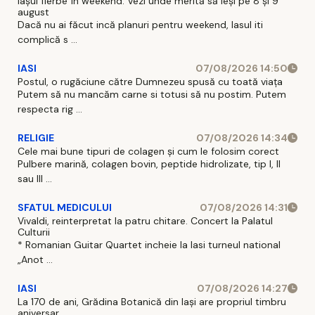
Iașul fierbe în weekend. Vezi unde merită să ieși pe 8 și 9
august
Dacă nu ai făcut incă planuri pentru weekend, Iasul iti
complică s ...
IASI
07/08/2026 14:50
Postul, o rugăciune către Dumnezeu spusă cu toată viața
Putem să nu mancăm carne si totusi să nu postim. Putem
respecta rig ...
RELIGIE
07/08/2026 14:34
Cele mai bune tipuri de colagen și cum le folosim corect
Pulbere marină, colagen bovin, peptide hidrolizate, tip I, II
sau III ...
SFATUL MEDICULUI
07/08/2026 14:31
Vivaldi, reinterpretat la patru chitare. Concert la Palatul
Culturii
* Romanian Guitar Quartet incheie la Iasi turneul national
„Anot ...
IASI
07/08/2026 14:27
La 170 de ani, Grădina Botanică din Iași are propriul timbru
aniversar