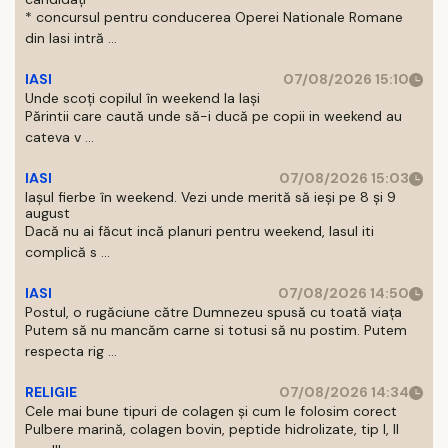
* concursul pentru conducerea Operei Nationale Romane
din Iasi intră ...
IASI
07/08/2026 15:10
Unde scoți copilul în weekend la Iași
Părintii care caută unde să-i ducă pe copii in weekend au
cateva v ...
IASI
07/08/2026 15:03
Iașul fierbe în weekend. Vezi unde merită să ieși pe 8 și 9
august
Dacă nu ai făcut incă planuri pentru weekend, Iasul iti
complică s ...
IASI
07/08/2026 14:50
Postul, o rugăciune către Dumnezeu spusă cu toată viața
Putem să nu mancăm carne si totusi să nu postim. Putem
respecta rig ...
RELIGIE
07/08/2026 14:34
Cele mai bune tipuri de colagen și cum le folosim corect
Pulbere marină, colagen bovin, peptide hidrolizate, tip I, II