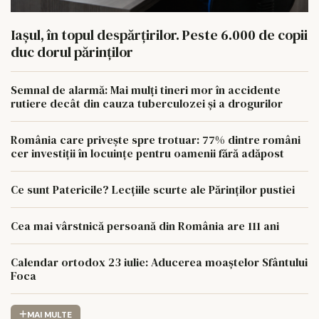
Iașul, în topul despărțirilor. Peste 6.000 de copii
duc dorul părinților
Semnal de alarmă: Mai mulți tineri mor în accidente
rutiere decât din cauza tuberculozei și a drogurilor
România care privește spre trotuar: 77% dintre români
cer investiții în locuințe pentru oamenii fără adăpost
Ce sunt Patericile? Lecțiile scurte ale Părinților pustiei
Cea mai vârstnică persoană din România are 111 ani
Calendar ortodox 23 iulie: Aducerea moaștelor Sfântului
Foca
MAI MULTE