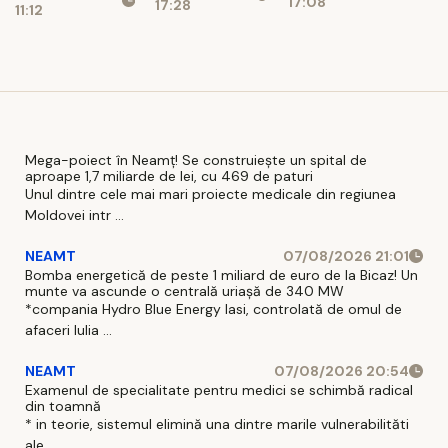
17:08
17:28
mai târziu
participat la
11:12
ai în
patru
București și
competiții în
care sunt
două zile
taxele în
2026
Mega-poiect în Neamț! Se construiește un spital de
aproape 1,7 miliarde de lei, cu 469 de paturi
Unul dintre cele mai mari proiecte medicale din regiunea
Moldovei intr ...
NEAMT
07/08/2026 21:01
Bomba energetică de peste 1 miliard de euro de la Bicaz! Un
munte va ascunde o centrală uriașă de 340 MW
*compania Hydro Blue Energy Iasi, controlată de omul de
afaceri Iulia ...
NEAMT
07/08/2026 20:54
Examenul de specialitate pentru medici se schimbă radical
din toamnă
* in teorie, sistemul elimină una dintre marile vulnerabilităti
ale ...