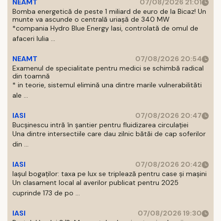
NEAMT
07/08/2026 21:01
Bomba energetică de peste 1 miliard de euro de la Bicaz! Un
munte va ascunde o centrală uriașă de 340 MW
*compania Hydro Blue Energy Iasi, controlată de omul de
afaceri Iulia ...
NEAMT
07/08/2026 20:54
Examenul de specialitate pentru medici se schimbă radical
din toamnă
* in teorie, sistemul elimină una dintre marile vulnerabilităti
ale ...
IASI
07/08/2026 20:47
Bucșinescu intră în șantier pentru fluidizarea circulației
Una dintre intersectiile care dau zilnic bătăi de cap soferilor
din ...
IASI
07/08/2026 20:42
Iașul bogaților: taxa pe lux se triplează pentru case și mașini
Un clasament local al averilor publicat pentru 2025
cuprinde 173 de po ...
IASI
07/08/2026 19:30