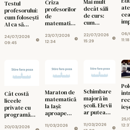
Edu
Mai mult
Criza
Testul
ate
decât săli
profesorilor
profesorului:
cea
de curs:
de
cum folosești
im
cum
matematică,
AI ca să
lec
dezvoltă
fizică și
gândești mai
06/
pe
22/07/2026
UAIC
23/07/2026
chimie
24/07/2026
bine
11:18
15:29
cop
12:34
campusul în
explodează
09:45
care
studenții
învață,
colaborează
și creează
Pol
Schimbare
Maraton de
înt
Cât costă
majoră în
matematică
rec
liceele
școli. Elevii
la Iași:
ieş
private cu
ar putea
aproape
pr
programă
începe
1.000 de
25/
românească?
11/03/2026
cursurile
12:3
11/03/2026
elevi au
20/03/2026
Ce variante