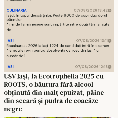
CULINARIA
07/08/2026 13:42
Iașul, în topul despărțirilor. Peste 6.000 de copii duc dorul
părinților
* mii de familii iesene sunt impărtite intre două tări, iar sute
de ...
IASI
07/08/2026 13:11
Bacalaureat 2026 la Iași: 1.224 de candidați intră în examen
* emotiile revin pentru absolventii de liceu din Iasi * un
număr de 1 ...
IASI
07/08/2026 12:13
USV Iași, la Ecotrophelia 2025 cu
ROOTS, o băutura fără alcool
obținută din malț epuizat, pâine
din secară și pudra de coacăze
negre