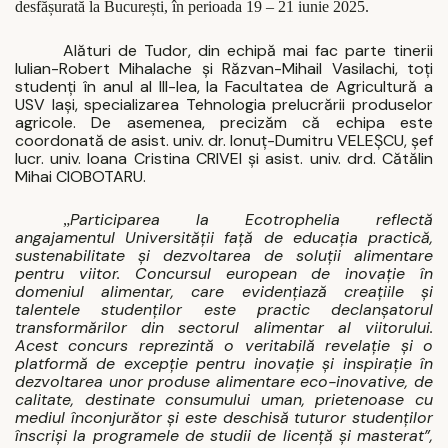
desfășurată la București, în perioada 19 – 21 iunie 2025.
Alături de Tudor, din echipă mai fac parte tinerii
Iulian-Robert Mihalache și Răzvan-Mihail Vasilachi, toți
studenți în anul al III-lea, la Facultatea de Agricultură a
USV Iași, specializarea Tehnologia prelucrării produselor
agricole. De asemenea, precizăm că echipa este
coordonată de asist. univ. dr. Ionuț-Dumitru VELEȘCU, șef
lucr. univ. Ioana Cristina CRIVEI și asist. univ. drd. Cătălin
Mihai CIOBOTARU.
Participarea la Ecotrophelia reflectă
„
angajamentul Universității față de educația practică,
sustenabilitate și dezvoltarea de soluții alimentare
pentru viitor.
Concursul european de inovație în
domeniul alimentar, care evidențiază creațiile și
talentele studenților este practic declanșatorul
transformărilor din sectorul alimentar al viitorului.
Acest concurs reprezintă o veritabilă revelație și o
platformă de excepție pentru inovație și inspirație în
dezvoltarea unor produse alimentare eco-inovative, de
calitate, destinate consumului uman, prietenoase cu
mediul înconjurător și este deschisă tuturor studenților
înscriși la programele de studii de licență și masterat”,