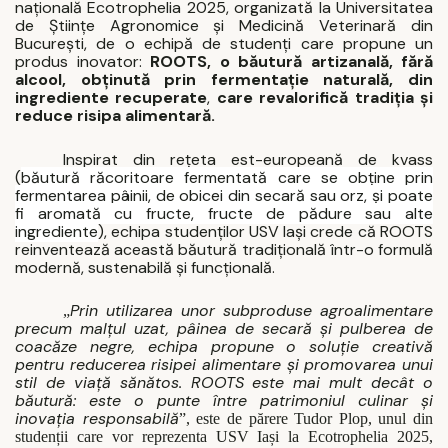
națională Ecotrophelia 2025, organizată la Universitatea
de Științe Agronomice și Medicină Veterinară din
București, de o echipă de studenți care propune un
produs inovator:
ROOTS, o băutură artizanală, fără
alcool, obținută prin fermentație naturală, din
ingrediente recuperate
,
care revalorifică tradiția și
reduce risipa alimentară.
Inspirat din rețeta est-europeană de kvass
(
băutură răcoritoare fermentată care se obține prin
fermentarea pâinii, de obicei din secară sau orz, și poate
fi aromată cu fructe, fructe de pădure sau alte
ingrediente
), echipa studenților USV Iași crede că ROOTS
reinventează această băutură tradițională într-o formulă
modernă, sustenabilă și funcțională.
Prin utilizarea unor subproduse agroalimentare
„
precum malțul uzat, pâinea de secară și pulberea de
coacăze negre, echipa propune o soluție creativă
pentru reducerea risipei alimentare și promovarea unui
stil de viață sănătos. ROOTS este mai mult decât o
băutură: este o punte între patrimoniul culinar și
inovația responsabilă
”, este de părere Tudor Plop, unul din
studenții care vor reprezenta USV Iași la Ecotrophelia 2025,