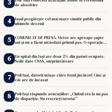
de absolvire
Iașul pregătește cel mai mare cimitir public din
ultimele decenii
COMUNICAT DE PRESĂ. Victor are aproape șapte
ani și nu a făcut niciodată primul pas. O operație
de 33.000 de euro îi poate schimba viața.
Un spital din Iași are doar 2% din paturi ocupate.
Noile date CNAS, surprinzătoare
Poli Iași, datorii uriașe către foștii jucători! Cine și
cât are de încasat
Poli Iași răspunde acuzațiilor: „Clubul era la un pas
de dispariție. Nu rescrieți istoria!”