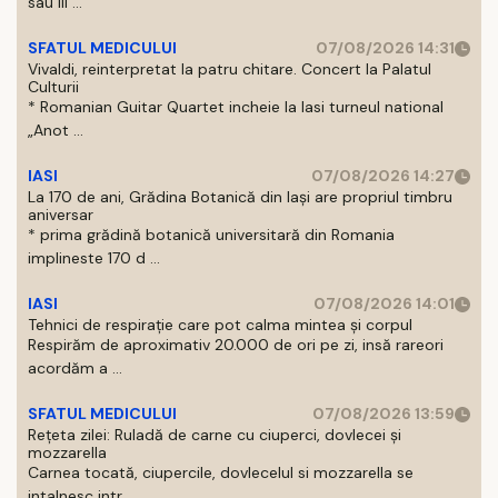
sau III ...
SFATUL MEDICULUI
07/08/2026 14:31
Vivaldi, reinterpretat la patru chitare. Concert la Palatul
Culturii
* Romanian Guitar Quartet incheie la Iasi turneul national
„Anot ...
IASI
07/08/2026 14:27
La 170 de ani, Grădina Botanică din Iași are propriul timbru
aniversar
* prima grădină botanică universitară din Romania
implineste 170 d ...
IASI
07/08/2026 14:01
Tehnici de respirație care pot calma mintea și corpul
Respirăm de aproximativ 20.000 de ori pe zi, insă rareori
acordăm a ...
SFATUL MEDICULUI
07/08/2026 13:59
Rețeta zilei: Ruladă de carne cu ciuperci, dovlecei și
mozzarella
Carnea tocată, ciupercile, dovlecelul si mozzarella se
intalnesc intr ...