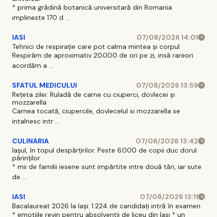
* prima grădină botanică universitară din Romania
implineste 170 d ...
IASI
07/08/2026 14:01
Tehnici de respirație care pot calma mintea și corpul
Respirăm de aproximativ 20.000 de ori pe zi, insă rareori
acordăm a ...
SFATUL MEDICULUI
07/08/2026 13:59
Rețeta zilei: Ruladă de carne cu ciuperci, dovlecei și
mozzarella
Carnea tocată, ciupercile, dovlecelul si mozzarella se
intalnesc intr ...
CULINARIA
07/08/2026 13:42
Iașul, în topul despărțirilor. Peste 6.000 de copii duc dorul
părinților
* mii de familii iesene sunt impărtite intre două tări, iar sute
de ...
IASI
07/08/2026 13:11
Bacalaureat 2026 la Iași: 1.224 de candidați intră în examen
* emotiile revin pentru absolventii de liceu din Iasi * un