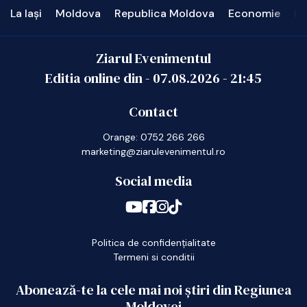
La Iași
Moldova
Republica Moldova
Economie
In
Ziarul Evenimentul
Editia online din -
07.08.2026
-
21:45
Contact
Orange: 0752 266 266
marketing@ziarulevenimentul.ro
Social media
Politica de confidențialitate
Termeni si conditii
Abonează-te la cele mai noi știri din Regiunea
Moldovei