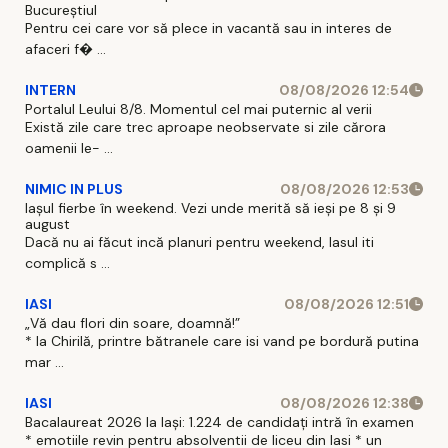
Bucureștiul
Pentru cei care vor să plece in vacantă sau in interes de
afaceri f� ...
INTERN
08/08/2026 12:54
Portalul Leului 8/8. Momentul cel mai puternic al verii
Există zile care trec aproape neobservate si zile cărora
oamenii le- ...
NIMIC IN PLUS
08/08/2026 12:53
Iașul fierbe în weekend. Vezi unde merită să ieși pe 8 și 9
august
Dacă nu ai făcut incă planuri pentru weekend, Iasul iti
complică s ...
IASI
08/08/2026 12:51
„Vă dau flori din soare, doamnă!”
* la Chirilă, printre bătranele care isi vand pe bordură putina
mar ...
IASI
08/08/2026 12:38
Bacalaureat 2026 la Iași: 1.224 de candidați intră în examen
* emotiile revin pentru absolventii de liceu din Iasi * un