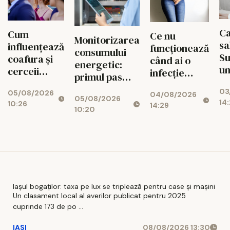
Ca
Cum
Ce nu
Monitorizarea
sa
influențează
funcționează
consumului
S
coafura și
când ai o
energetic:
un
cerceii
infecție
primul pas
fa
impresia pe
urinară
spre
03
de
05/08/2026
care o lași la
04/08/2026
recurentă și
05/08/2026
reducerea
14:
10:26
Af
14:29
prima
ce poate
10:20
costurilor
Mi
vedere: 5
avea un rol
operaționale
Ce
pași practici
adjuvant
pentru un
look
coerent
Iașul bogaților: taxa pe lux se triplează pentru case și mașini
Un clasament local al averilor publicat pentru 2025
cuprinde 173 de po ...
IASI
08/08/2026 13:30