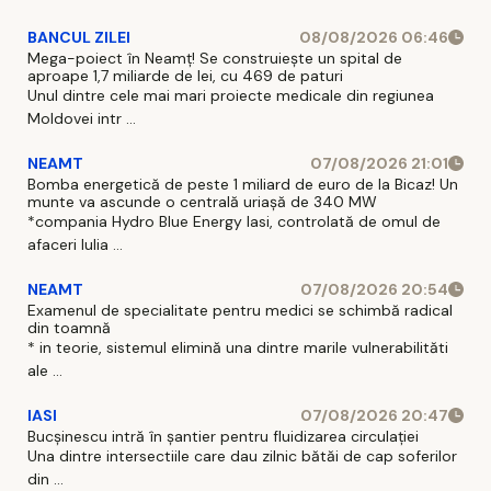
BANCUL ZILEI
08/08/2026 06:46
Mega-poiect în Neamț! Se construiește un spital de
aproape 1,7 miliarde de lei, cu 469 de paturi
Unul dintre cele mai mari proiecte medicale din regiunea
Moldovei intr ...
NEAMT
07/08/2026 21:01
Bomba energetică de peste 1 miliard de euro de la Bicaz! Un
munte va ascunde o centrală uriașă de 340 MW
*compania Hydro Blue Energy Iasi, controlată de omul de
afaceri Iulia ...
NEAMT
07/08/2026 20:54
Examenul de specialitate pentru medici se schimbă radical
din toamnă
* in teorie, sistemul elimină una dintre marile vulnerabilităti
ale ...
IASI
07/08/2026 20:47
Bucșinescu intră în șantier pentru fluidizarea circulației
Una dintre intersectiile care dau zilnic bătăi de cap soferilor
din ...