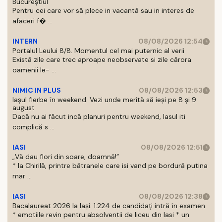
Bucureștiul
Pentru cei care vor să plece in vacantă sau in interes de
afaceri f� ...
INTERN
08/08/2026 12:54
Portalul Leului 8/8. Momentul cel mai puternic al verii
Există zile care trec aproape neobservate si zile cărora
oamenii le- ...
NIMIC IN PLUS
08/08/2026 12:53
Iașul fierbe în weekend. Vezi unde merită să ieși pe 8 și 9
august
Dacă nu ai făcut incă planuri pentru weekend, Iasul iti
complică s ...
IASI
08/08/2026 12:51
„Vă dau flori din soare, doamnă!”
* la Chirilă, printre bătranele care isi vand pe bordură putina
mar ...
IASI
08/08/2026 12:38
Bacalaureat 2026 la Iași: 1.224 de candidați intră în examen
* emotiile revin pentru absolventii de liceu din Iasi * un