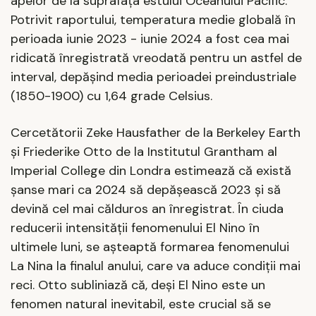
apelor de la suprafața estului Oceanului Pacific.
Potrivit raportului, temperatura medie globală în
perioada iunie 2023 - iunie 2024 a fost cea mai
ridicată înregistrată vreodată pentru un astfel de
interval, depășind media perioadei preindustriale
(1850-1900) cu 1,64 grade Celsius.
Cercetătorii Zeke Hausfather de la Berkeley Earth
și Friederike Otto de la Institutul Grantham al
Imperial College din Londra estimează că există
șanse mari ca 2024 să depășească 2023 și să
devină cel mai călduros an înregistrat. În ciuda
reducerii intensității fenomenului El Nino în
ultimele luni, se așteaptă formarea fenomenului
La Nina la finalul anului, care va aduce condiții mai
reci. Otto subliniază că, deși El Nino este un
fenomen natural inevitabil, este crucial să se