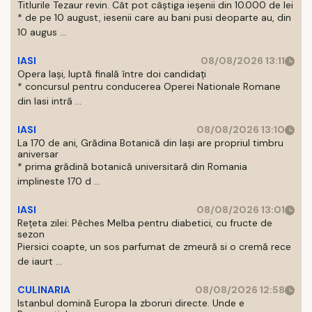
Titlurile Tezaur revin. Cât pot câștiga ieșenii din 10.000 de lei
* de pe 10 august, iesenii care au bani pusi deoparte au, din
10 augus ...
IASI
08/08/2026 13:11
Opera Iași, luptă finală între doi candidați
* concursul pentru conducerea Operei Nationale Romane
din Iasi intră ...
IASI
08/08/2026 13:10
La 170 de ani, Grădina Botanică din Iași are propriul timbru
aniversar
* prima grădină botanică universitară din Romania
implineste 170 d ...
IASI
08/08/2026 13:01
Rețeta zilei: Pêches Melba pentru diabetici, cu fructe de
sezon
Piersici coapte, un sos parfumat de zmeură si o cremă rece
de iaurt ...
CULINARIA
08/08/2026 12:58
Istanbul domină Europa la zboruri directe. Unde e