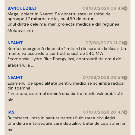
BANCUL ZILEI
08/08/2026 06:46
Mega-poiect în Neamț! Se construiește un spital de
aproape 1,7 miliarde de lei, cu 469 de paturi
Unul dintre cele mai mari proiecte medicale din regiunea
Moldovei intr ...
NEAMT
07/08/2026 21:01
Bomba energetică de peste 1 miliard de euro de la Bicaz! Un
munte va ascunde o centrală uriașă de 340 MW
*compania Hydro Blue Energy Iasi, controlată de omul de
afaceri Iulia ...
NEAMT
07/08/2026 20:54
Examenul de specialitate pentru medici se schimbă radical
din toamnă
* in teorie, sistemul elimină una dintre marile vulnerabilităti
ale ...
IASI
07/08/2026 20:47
Bucșinescu intră în șantier pentru fluidizarea circulației
Una dintre intersectiile care dau zilnic bătăi de cap soferilor
din ...