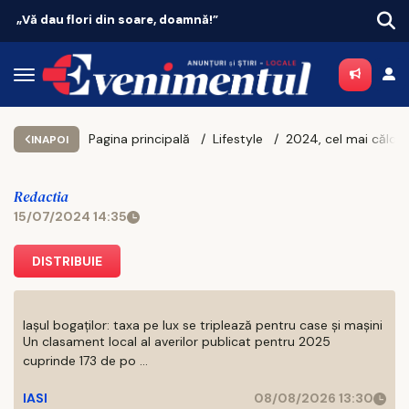
Vacanțe 2026: Portugalia conduce topul
Pagina principală
Lifestyle
2
INAPOI
Redactia
15/07/2024 14:35
DISTRIBUIE
Iașul bogaților: taxa pe lux se triplează pentru case și mașini
Un clasament local al averilor publicat pentru 2025
cuprinde 173 de po ...
IASI
08/08/2026 13:30