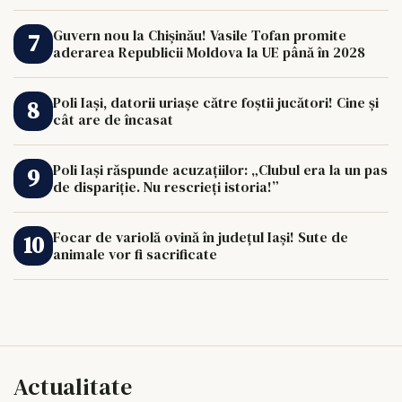
Guvern nou la Chișinău! Vasile Tofan promite
aderarea Republicii Moldova la UE până în 2028
Poli Iași, datorii uriașe către foștii jucători! Cine și
cât are de încasat
Poli Iași răspunde acuzațiilor: „Clubul era la un pas
de dispariție. Nu rescrieți istoria!”
Focar de variolă ovină în județul Iași! Sute de
animale vor fi sacrificate
Actualitate