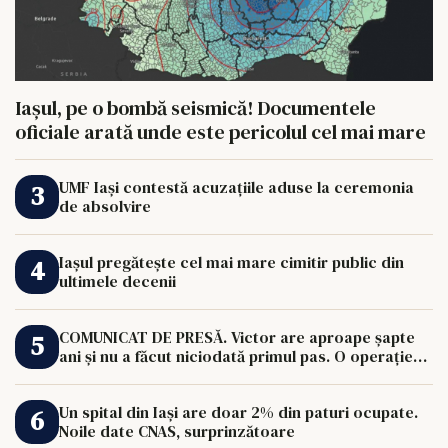
Iașul, pe o bombă seismică! Documentele
oficiale arată unde este pericolul cel mai mare
UMF Iași contestă acuzațiile aduse la ceremonia
de absolvire
Iașul pregătește cel mai mare cimitir public din
ultimele decenii
COMUNICAT DE PRESĂ. Victor are aproape șapte
ani și nu a făcut niciodată primul pas. O operație
de 33.000 de euro îi poate schimba viața.
Un spital din Iași are doar 2% din paturi ocupate.
Noile date CNAS, surprinzătoare