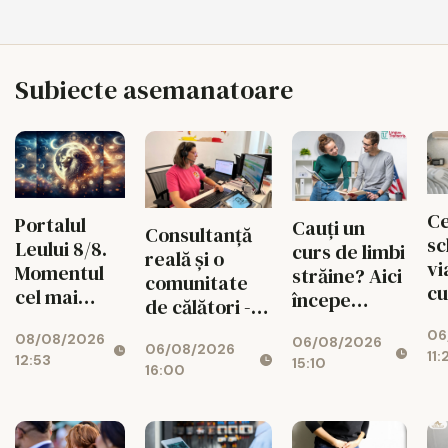
Subiecte asemanatoare
Ce
Portalul
Cauți un
Consultanță
sc
Leului 8/8.
curs de limbi
reală și o
vi
Momentul
străine? Aici
comunitate
cu
cel mai
începe
de călători -
un
puternic al
experiența
valorile din
06
de
08/08/2026
verii
06/08/2026
ta cu Lingua
06/08/2026
spatele
11:
12:53
15:10
Transcript
16:00
fiecărui
București
circuit
CISTOUR