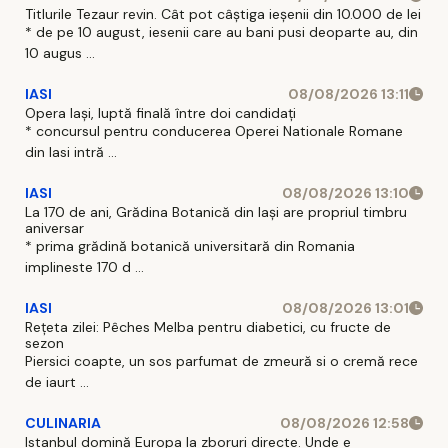
Titlurile Tezaur revin. Cât pot câștiga ieșenii din 10.000 de lei
* de pe 10 august, iesenii care au bani pusi deoparte au, din
10 augus ...
IASI
08/08/2026 13:11
Opera Iași, luptă finală între doi candidați
* concursul pentru conducerea Operei Nationale Romane
din Iasi intră ...
IASI
08/08/2026 13:10
La 170 de ani, Grădina Botanică din Iași are propriul timbru
aniversar
* prima grădină botanică universitară din Romania
implineste 170 d ...
IASI
08/08/2026 13:01
Rețeta zilei: Pêches Melba pentru diabetici, cu fructe de
sezon
Piersici coapte, un sos parfumat de zmeură si o cremă rece
de iaurt ...
CULINARIA
08/08/2026 12:58
Istanbul domină Europa la zboruri directe. Unde e