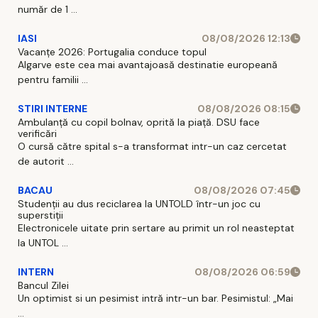
număr de 1 ...
IASI
08/08/2026 12:13
Vacanțe 2026: Portugalia conduce topul
Algarve este cea mai avantajoasă destinatie europeană
pentru familii ...
STIRI INTERNE
08/08/2026 08:15
Ambulanță cu copil bolnav, oprită la piață. DSU face
verificări
O cursă către spital s-a transformat intr-un caz cercetat
de autorit ...
BACAU
08/08/2026 07:45
Studenții au dus reciclarea la UNTOLD într-un joc cu
superstiții
Electronicele uitate prin sertare au primit un rol neasteptat
la UNTOL ...
INTERN
08/08/2026 06:59
Bancul Zilei
Un optimist si un pesimist intră intr-un bar. Pesimistul: „Mai
...