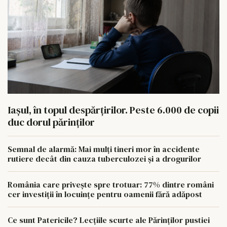
Iașul, în topul despărțirilor. Peste 6.000 de copii
duc dorul părinților
Semnal de alarmă: Mai mulți tineri mor în accidente
rutiere decât din cauza tuberculozei și a drogurilor
România care privește spre trotuar: 77% dintre români
cer investiții în locuințe pentru oamenii fără adăpost
Ce sunt Patericile? Lecțiile scurte ale Părinților pustiei