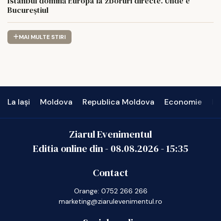
Istanbul domină Europa la zboruri directe. Unde e
Bucureștiul
MAI MULTE STIRI
La Iași
Moldova
Republica Moldova
Economie
In
Ziarul Evenimentul
Editia online din -
08.08.2026
-
15:35
Contact
Orange: 0752 266 266
marketing@ziarulevenimentul.ro