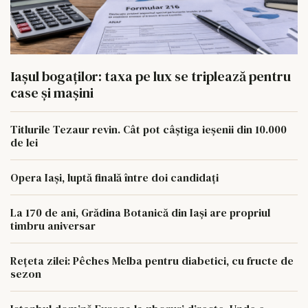
Iașul bogaților: taxa pe lux se triplează pentru
case și mașini
Titlurile Tezaur revin. Cât pot câștiga ieșenii din 10.000
de lei
Opera Iași, luptă finală între doi candidați
La 170 de ani, Grădina Botanică din Iași are propriul
timbru aniversar
Rețeta zilei: Pêches Melba pentru diabetici, cu fructe de
sezon