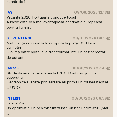
număr de 1 ...
IASI
08/08/2026 12:13
Vacanțe 2026: Portugalia conduce topul
Algarve este cea mai avantajoasă destinatie europeană
pentru familii ...
STIRI INTERNE
08/08/2026 08:15
Ambulanță cu copil bolnav, oprită la piață. DSU face
verificări
O cursă către spital s-a transformat intr-un caz cercetat
de autorit ...
BACAU
08/08/2026 07:45
Studenții au dus reciclarea la UNTOLD într-un joc cu
superstiții
Electronicele uitate prin sertare au primit un rol neasteptat
la UNTOL ...
INTERN
08/08/2026 06:59
Bancul Zilei
Un optimist si un pesimist intră intr-un bar. Pesimistul: „Mai
...