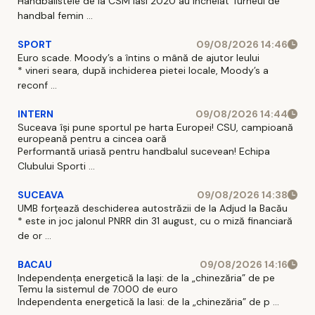
Handbalistele de la CSM Iasi 2020 au incheiat Turneul de
handbal femin ...
SPORT
09/08/2026 14:46
Euro scade. Moody’s a întins o mână de ajutor leului
* vineri seara, după inchiderea pietei locale, Moody’s a
reconf ...
INTERN
09/08/2026 14:44
Suceava își pune sportul pe harta Europei! CSU, campioană
europeană pentru a cincea oară
Performantă uriasă pentru handbalul sucevean! Echipa
Clubului Sporti ...
SUCEAVA
09/08/2026 14:38
UMB forțează deschiderea autostrăzii de la Adjud la Bacău
* este in joc jalonul PNRR din 31 august, cu o miză financiară
de or ...
BACAU
09/08/2026 14:16
Independența energetică la Iași: de la „chinezăria” de pe
Temu la sistemul de 7.000 de euro
Independenta energetică la Iasi: de la „chinezăria” de p ...