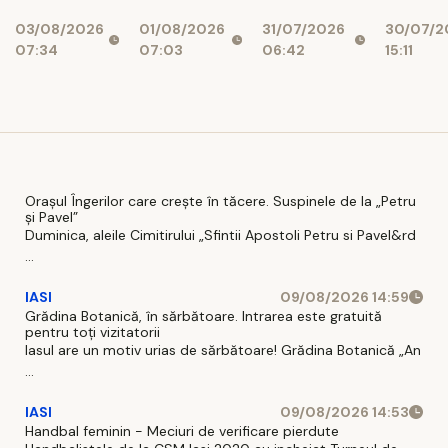
2026
legătu
01/08/2026
31/07/2026
03/08/2026
30/07/2
Bunul
07:03
06:42
07:34
15:11
Dumne
Orașul Îngerilor care crește în tăcere. Suspinele de la „Petru
și Pavel”
Duminica, aleile Cimitirului „Sfintii Apostoli Petru si Pavel&rd
...
IASI
09/08/2026 14:59
Grădina Botanică, în sărbătoare. Intrarea este gratuită
pentru toți vizitatorii
Iasul are un motiv urias de sărbătoare! Grădina Botanică „An
...
IASI
09/08/2026 14:53
Handbal feminin - Meciuri de verificare pierdute