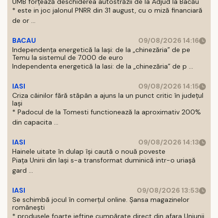
UMB forțează deschiderea autostrăzii de la Adjud la Bacău
* este in joc jalonul PNRR din 31 august, cu o miză financiară
de or ...
BACAU
09/08/2026 14:16
Independența energetică la Iași: de la „chinezăria” de pe
Temu la sistemul de 7.000 de euro
Independenta energetică la Iasi: de la „chinezăria” de p ...
IASI
09/08/2026 14:15
Criza câinilor fără stăpân a ajuns la un punct critic în județul
Iași
* Padocul de la Tomesti functionează la aproximativ 200%
din capacita ...
IASI
09/08/2026 14:13
Hainele uitate în dulap îşi caută o nouă poveste
Piaţa Unirii din Iaşi s-a transformat duminică intr-o uriaşă
gard ...
IASI
09/08/2026 13:53
Se schimbă jocul în comerțul online. Șansa magazinelor
românești
* produsele foarte ieftine cumpărate direct din afara Uniunii