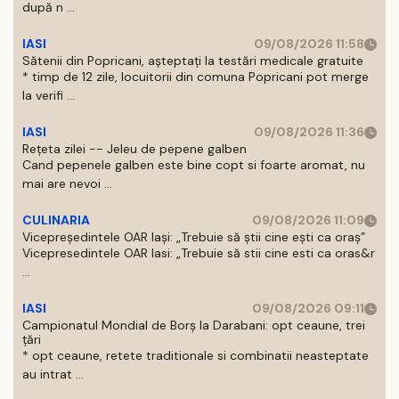
după n ...
IASI
09/08/2026 11:58
Sătenii din Popricani, așteptați la testări medicale gratuite
* timp de 12 zile, locuitorii din comuna Popricani pot merge
la verifi ...
IASI
09/08/2026 11:36
Rețeta zilei -- Jeleu de pepene galben
Cand pepenele galben este bine copt si foarte aromat, nu
mai are nevoi ...
CULINARIA
09/08/2026 11:09
Vicepreședintele OAR Iași: „Trebuie să știi cine ești ca oraș”
Vicepresedintele OAR Iasi: „Trebuie să stii cine esti ca oras&r
...
IASI
09/08/2026 09:11
Campionatul Mondial de Borș la Darabani: opt ceaune, trei
țări
* opt ceaune, retete traditionale si combinatii neasteptate
au intrat ...