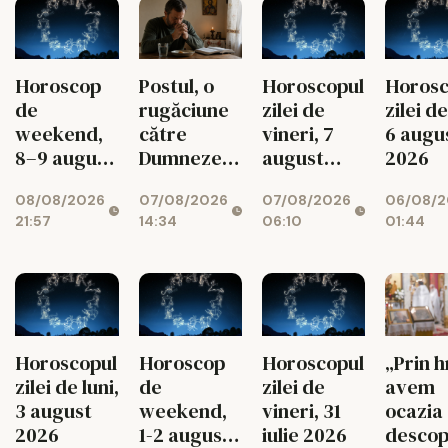
Postul, o
Horoscopul
Horoscop
Horosc
rugăciune
zilei de
de
zilei de
către
vineri, 7
weekend,
6 augu
Dumnezeu
august
8–9 august
2026
spusă cu
2026
2026
07/08/2026
07/08/2026
08/08/2026
06/08/2
toată viața
14:34
06:10
21:57
01:44
Horoscop
Horoscopul
Horoscopul
„Prin 
de
zilei de
zilei de luni,
avem
weekend,
vineri, 31
3 august
ocazia
1-2 august
iulie 2026
2026
descop