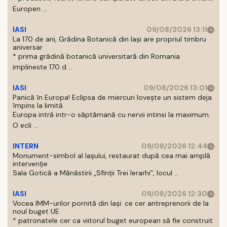
Europen ...
IASI
09/08/2026 13:11
La 170 de ani, Grădina Botanică din Iași are propriul timbru
aniversar
* prima grădină botanică universitară din Romania
implineste 170 d ...
IASI
09/08/2026 13:01
Panică în Europa! Eclipsa de miercuri lovește un sistem deja
împins la limită
Europa intră intr-o săptămană cu nervii intinsi la maximum.
O ecli ...
INTERN
09/08/2026 12:44
Monument-simbol al Iaşului, restaurat după cea mai amplă
intervenţie
Sala Gotică a Mănăstirii „Sfinţii Trei Ierarhi”, locul ...
IASI
09/08/2026 12:30
Vocea IMM-urilor pornită din Iași: ce cer antreprenorii de la
noul buget UE
* patronatele cer ca viitorul buget european să fie construit