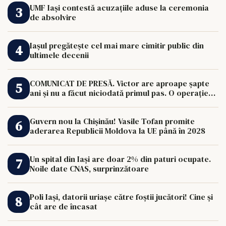
UMF Iași contestă acuzațiile aduse la ceremonia
de absolvire
Iașul pregătește cel mai mare cimitir public din
ultimele decenii
COMUNICAT DE PRESĂ. Victor are aproape șapte
ani și nu a făcut niciodată primul pas. O operație
de 33.000 de euro îi poate schimba viața.
Guvern nou la Chișinău! Vasile Tofan promite
aderarea Republicii Moldova la UE până în 2028
Un spital din Iași are doar 2% din paturi ocupate.
Noile date CNAS, surprinzătoare
Poli Iași, datorii uriașe către foștii jucători! Cine și
cât are de încasat