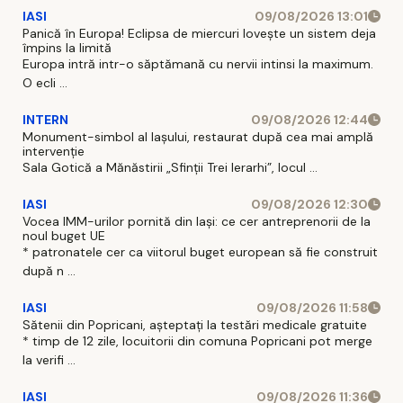
IASI
09/08/2026 13:01
Panică în Europa! Eclipsa de miercuri lovește un sistem deja
împins la limită
Europa intră intr-o săptămană cu nervii intinsi la maximum.
O ecli ...
INTERN
09/08/2026 12:44
Monument-simbol al Iaşului, restaurat după cea mai amplă
intervenţie
Sala Gotică a Mănăstirii „Sfinţii Trei Ierarhi”, locul ...
IASI
09/08/2026 12:30
Vocea IMM-urilor pornită din Iași: ce cer antreprenorii de la
noul buget UE
* patronatele cer ca viitorul buget european să fie construit
după n ...
IASI
09/08/2026 11:58
Sătenii din Popricani, așteptați la testări medicale gratuite
* timp de 12 zile, locuitorii din comuna Popricani pot merge
la verifi ...
IASI
09/08/2026 11:36