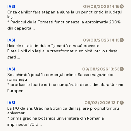
IASI
09/08/2026 14:15
Criza câinilor fără stăpân a ajuns la un punct critic în județul
Iași
* Padocul de la Tomesti functionează la aproximativ 200%
din capacita ...
IASI
09/08/2026 14:13
Hainele uitate în dulap îşi caută o nouă poveste
Piaţa Unirii din Iaşi s-a transformat duminică intr-o uriaşă
gard ...
IASI
09/08/2026 13:53
Se schimbă jocul în comerțul online. Șansa magazinelor
românești
* produsele foarte ieftine cumpărate direct din afara Uniunii
Europen ...
IASI
09/08/2026 13:11
La 170 de ani, Grădina Botanică din Iași are propriul timbru
aniversar
* prima grădină botanică universitară din Romania
implineste 170 d ...