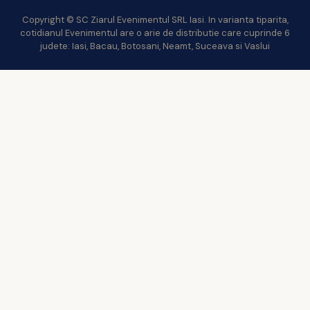
Copyright © SC Ziarul Evenimentul SRL Iasi. In varianta tiparita,
cotidianul Evenimentul are o arie de distributie care cuprinde 6
judete: Iasi, Bacau, Botosani, Neamt, Suceava si Vaslui