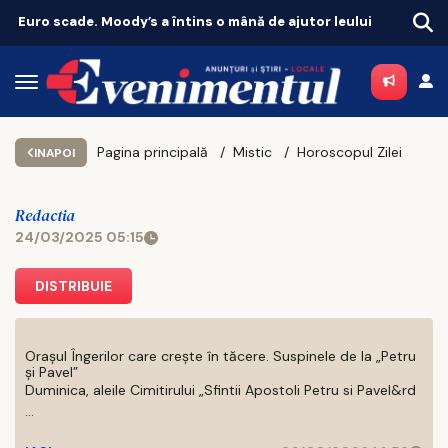
Suceava își pune sportul pe harta Europei! CSU, campioană europeană pentru a cincea oară
Hai
Pagina principală
Mistic
Horoscopul Zilei
INAPOI
Redactia
24/03/2025 05:15
DISTRIBUIE
Orașul Îngerilor care crește în tăcere. Suspinele de la „Petru
și Pavel”
Duminica, aleile Cimitirului „Sfintii Apostoli Petru si Pavel&rd
...