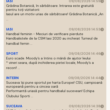
IASI
09/08/2026 14:59
Grădina Botanică, în sărbătoare. Intrarea este gratuită
pentru toți vizitatorii
Iasul are un motiv urias de sărbătoare! Grădina Botanică „An
...
IASI
09/08/2026 14:53
Handbal feminin - Meciuri de verificare pierdute
Handbalistele de la CSM Iasi 2020 au incheiat Turneul de
handbal femin ...
SPORT
09/08/2026 14:46
Euro scade. Moody’s a întins o mână de ajutor leului
* vineri seara, după inchiderea pietei locale, Moody’s a
reconf ...
INTERN
09/08/2026 14:44
Suceava își pune sportul pe harta Europei! CSU, campioană
europeană pentru a cincea oară
Performantă uriasă pentru handbalul sucevean! Echipa
Clubului Sporti ...
SUCEAVA
09/08/2026 14:38