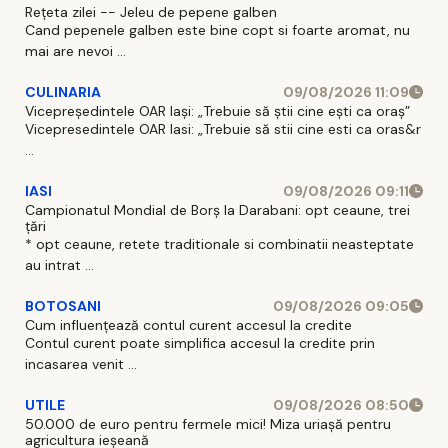
Rețeta zilei -- Jeleu de pepene galben
Cand pepenele galben este bine copt si foarte aromat, nu
mai are nevoi ...
CULINARIA
09/08/2026 11:09
Vicepreședintele OAR Iași: „Trebuie să știi cine ești ca oraș”
Vicepresedintele OAR Iasi: „Trebuie să stii cine esti ca oras&r
...
IASI
09/08/2026 09:11
Campionatul Mondial de Borș la Darabani: opt ceaune, trei
țări
* opt ceaune, retete traditionale si combinatii neasteptate
au intrat ...
BOTOSANI
09/08/2026 09:05
Cum influențează contul curent accesul la credite
Contul curent poate simplifica accesul la credite prin
incasarea venit ...
UTILE
09/08/2026 08:50
50.000 de euro pentru fermele mici! Miza uriașă pentru
agricultura ieșeană