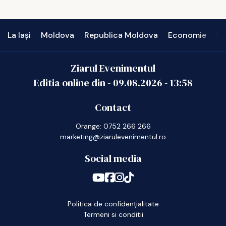
La Iași
Moldova
Republica Moldova
Economie
In
Ziarul Evenimentul
Editia online din -
09.08.2026
-
13:58
Contact
Orange: 0752 266 266
marketing@ziarulevenimentul.ro
Social media
Politica de confidențialitate
Termeni si conditii