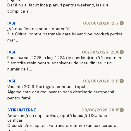
Dacă nu ai făcut incă planuri pentru weekend, Iasul iti
complică s ...
IASI
08/08/2026 12:51
„Vă dau flori din soare, doamnă!”
* la Chirilă, printre bătranele care isi vand pe bordură putina
mar ...
IASI
08/08/2026 12:38
Bacalaureat 2026 la Iași: 1.224 de candidați intră în examen
* emotiile revin pentru absolventii de liceu din Iasi * un
număr de 1 ...
IASI
08/08/2026 12:13
Vacanțe 2026: Portugalia conduce topul
Algarve este cea mai avantajoasă destinatie europeană
pentru familii ...
STIRI INTERNE
08/08/2026 08:15
Ambulanță cu copil bolnav, oprită la piață. DSU face
verificări
O cursă către spital s-a transformat intr-un caz cercetat