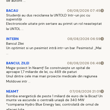
de autorit ...
BACAU
08/08/2026 07:45
Studenții au dus reciclarea la UNTOLD într-un joc cu
superstiții
Electronicele uitate prin sertare au primit un rol neasteptat
la UNTOL ...
INTERN
08/08/2026 06:59
Bancul Zilei
Un optimist si un pesimist intră intr-un bar. Pesimistul: „Mai
...
BANCUL ZILEI
08/08/2026 06:46
Mega-poiect în Neamț! Se construiește un spital de
aproape 1,7 miliarde de lei, cu 469 de paturi
Unul dintre cele mai mari proiecte medicale din regiunea
Moldovei intr ...
NEAMT
07/08/2026 21:01
Bomba energetică de peste 1 miliard de euro de la Bicaz! Un
munte va ascunde o centrală uriașă de 340 MW
*compania Hydro Blue Energy Iasi, controlată de omul de
afaceri Iulia ...