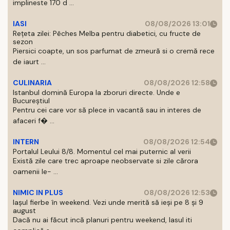
implineste 170 d ...
IASI
08/08/2026 13:01
Rețeta zilei: Pêches Melba pentru diabetici, cu fructe de
sezon
Piersici coapte, un sos parfumat de zmeură si o cremă rece
de iaurt ...
CULINARIA
08/08/2026 12:58
Istanbul domină Europa la zboruri directe. Unde e
Bucureștiul
Pentru cei care vor să plece in vacantă sau in interes de
afaceri f� ...
INTERN
08/08/2026 12:54
Portalul Leului 8/8. Momentul cel mai puternic al verii
Există zile care trec aproape neobservate si zile cărora
oamenii le- ...
NIMIC IN PLUS
08/08/2026 12:53
Iașul fierbe în weekend. Vezi unde merită să ieși pe 8 și 9
august
Dacă nu ai făcut incă planuri pentru weekend, Iasul iti