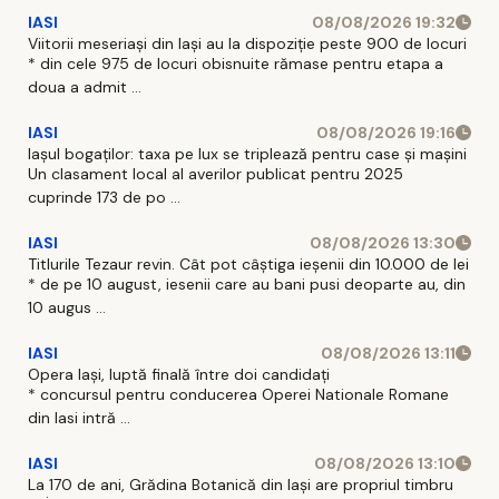
IASI
08/08/2026 19:32
Viitorii meseriași din Iași au la dispoziție peste 900 de locuri
* din cele 975 de locuri obisnuite rămase pentru etapa a
doua a admit ...
IASI
08/08/2026 19:16
Iașul bogaților: taxa pe lux se triplează pentru case și mașini
Un clasament local al averilor publicat pentru 2025
cuprinde 173 de po ...
IASI
08/08/2026 13:30
Titlurile Tezaur revin. Cât pot câștiga ieșenii din 10.000 de lei
* de pe 10 august, iesenii care au bani pusi deoparte au, din
10 augus ...
IASI
08/08/2026 13:11
Opera Iași, luptă finală între doi candidați
* concursul pentru conducerea Operei Nationale Romane
din Iasi intră ...
IASI
08/08/2026 13:10
La 170 de ani, Grădina Botanică din Iași are propriul timbru