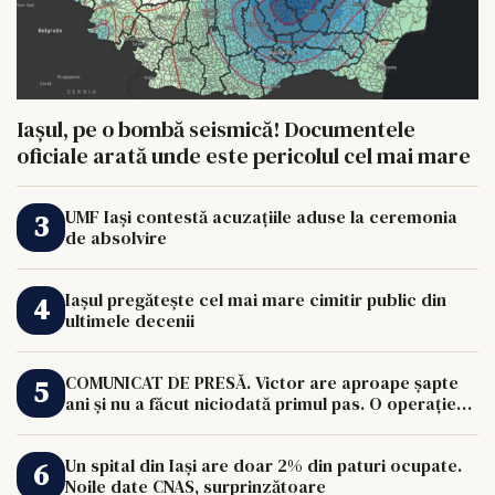
Iașul, pe o bombă seismică! Documentele
oficiale arată unde este pericolul cel mai mare
UMF Iași contestă acuzațiile aduse la ceremonia
de absolvire
Iașul pregătește cel mai mare cimitir public din
ultimele decenii
COMUNICAT DE PRESĂ. Victor are aproape șapte
ani și nu a făcut niciodată primul pas. O operație
de 33.000 de euro îi poate schimba viața.
Un spital din Iași are doar 2% din paturi ocupate.
Noile date CNAS, surprinzătoare