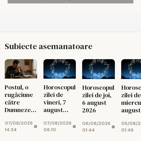
Subiecte asemanatoare
Postul, o
Horoscopul
Horoscopul
Horosc
rugăciune
zilei de
zilei de joi,
zilei de
către
vineri, 7
6 august
miercur
Dumnezeu
august
2026
august
spusă cu
2026
2026
07/08/2026
07/08/2026
06/08/2026
05/08/2
toată viața
14:34
06:10
01:44
01:49