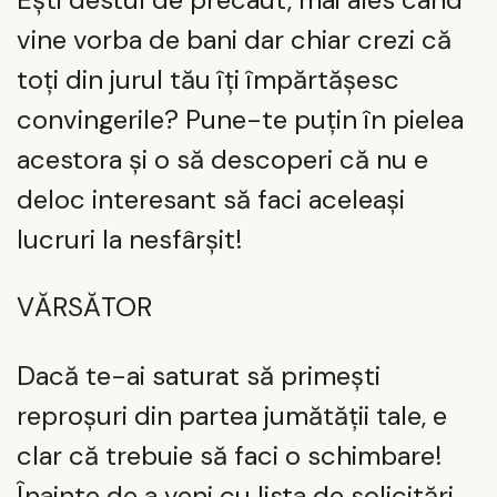
vine vorba de bani dar chiar crezi că
toți din jurul tău îți împărtășesc
convingerile? Pune-te puțin în pielea
acestora și o să descoperi că nu e
deloc interesant să faci aceleași
lucruri la nesfârșit!
VĂRSĂTOR
Dacă te-ai saturat să primești
reproșuri din partea jumătății tale, e
clar că trebuie să faci o schimbare!
Înainte de a veni cu lista de solicitări,