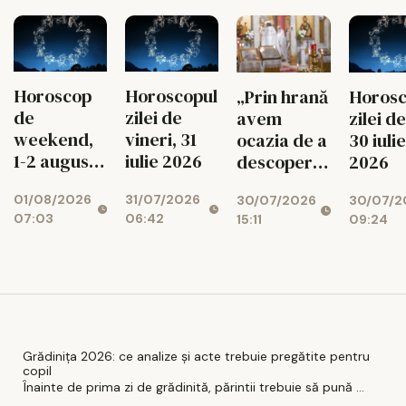
Horoscop
Horoscopul
„Prin hrană
Horosc
de
zilei de
avem
zilei de
weekend,
vineri, 31
ocazia de a
30 iulie
1-2 august
iulie 2026
descoperi
2026
2026
legătura cu
01/08/2026
31/07/2026
30/07/2026
30/07/2
Bunul
07:03
06:42
15:11
09:24
Dumnezeu”
Grădinița 2026: ce analize și acte trebuie pregătite pentru
copil
Înainte de prima zi de grădinită, părintii trebuie să pună ...