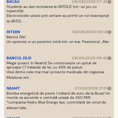
BACAU
08/08/2026 07:45
Studenții au dus reciclarea la UNTOLD într-un joc cu
superstiții
Electronicele uitate prin sertare au primit un rol neasteptat
la UNTOL ...
INTERN
08/08/2026 06:59
Bancul Zilei
Un optimist si un pesimist intră intr-un bar. Pesimistul: „Mai
...
BANCUL ZILEI
08/08/2026 06:46
Mega-poiect în Neamț! Se construiește un spital de
aproape 1,7 miliarde de lei, cu 469 de paturi
Unul dintre cele mai mari proiecte medicale din regiunea
Moldovei intr ...
NEAMT
07/08/2026 21:01
Bomba energetică de peste 1 miliard de euro de la Bicaz! Un
munte va ascunde o centrală uriașă de 340 MW
*compania Hydro Blue Energy Iasi, controlată de omul de
afaceri Iulia ...