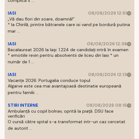
complică s ...
IASI
08/08/2026 12:51
„Vă dau flori din soare, doamnă!”
* la Chirilă, printre bătranele care isi vand pe bordură putina
mar ...
IASI
08/08/2026 12:38
Bacalaureat 2026 la Iași: 1.224 de candidați intră în examen
* emotiile revin pentru absolventii de liceu din Iasi * un
număr de 1 ...
IASI
08/08/2026 12:13
Vacanțe 2026: Portugalia conduce topul
Algarve este cea mai avantajoasă destinatie europeană
pentru familii ...
STIRI INTERNE
08/08/2026 08:15
Ambulanță cu copil bolnav, oprită la piață. DSU face
verificări
O cursă către spital s-a transformat intr-un caz cercetat
de autorit ...