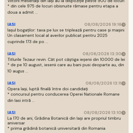
Viitorii meseriași din Iași au la dispoziție peste 900 de locuri
* din cele 975 de locuri obisnuite rămase pentru etapa a
doua a admit ...
IASI
08/08/2026 19:16
Iașul bogaților: taxa pe lux se triplează pentru case și mașini
Un clasament local al averilor publicat pentru 2025
cuprinde 173 de po ...
IASI
08/08/2026 13:30
Titlurile Tezaur revin. Cât pot câștiga ieșenii din 10.000 de lei
* de pe 10 august, iesenii care au bani pusi deoparte au, din
10 augus ...
IASI
08/08/2026 13:11
Opera Iași, luptă finală între doi candidați
* concursul pentru conducerea Operei Nationale Romane
din Iasi intră ...
IASI
08/08/2026 13:10
La 170 de ani, Grădina Botanică din Iași are propriul timbru
aniversar
* prima grădină botanică universitară din Romania