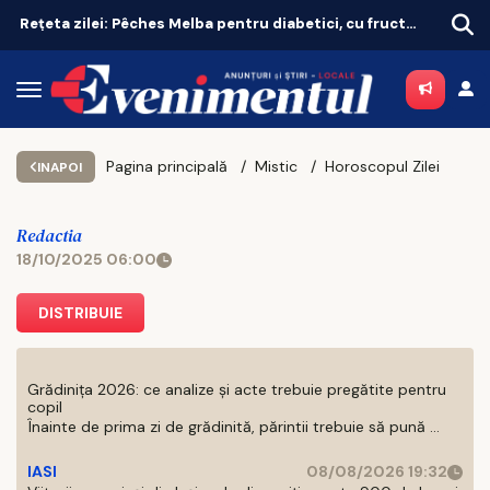
Rețeta zilei: Pêches Melba pentru diabetici, cu fructe de sezon
Pagina principală
Mistic
Horoscopul Zilei
INAPOI
Redactia
18/10/2025 06:00
DISTRIBUIE
Grădinița 2026: ce analize și acte trebuie pregătite pentru
copil
Înainte de prima zi de grădinită, părintii trebuie să pună ...
IASI
08/08/2026 19:32