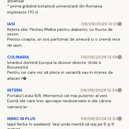
aniversar
* prima grădină botanică universitară din Romania
implineste 170 d ...
IASI
08/08/2026 13:01
Rețeta zilei: Pêches Melba pentru diabetici, cu fructe de
sezon
Piersici coapte, un sos parfumat de zmeură si o cremă rece
de iaurt ...
CULINARIA
08/08/2026 12:58
Istanbul domină Europa la zboruri directe. Unde e
Bucureștiul
Pentru cei care vor să plece in vacantă sau in interes de
afaceri f� ...
INTERN
08/08/2026 12:54
Portalul Leului 8/8. Momentul cel mai puternic al verii
Există zile care trec aproape neobservate si zile cărora
oamenii le- ...
NIMIC IN PLUS
08/08/2026 12:53
Iașul fierbe în weekend. Vezi unde merită să ieși pe 8 și 9
august