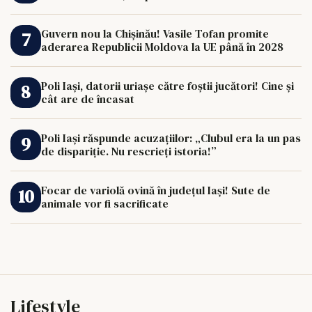
Guvern nou la Chișinău! Vasile Tofan promite
aderarea Republicii Moldova la UE până în 2028
Poli Iași, datorii uriașe către foștii jucători! Cine și
cât are de încasat
Poli Iași răspunde acuzațiilor: „Clubul era la un pas
de dispariție. Nu rescrieți istoria!”
Focar de variolă ovină în județul Iași! Sute de
animale vor fi sacrificate
Lifestyle