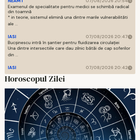
NEAMT
07/08/2026 20:54
Examenul de specialitate pentru medici se schimbă radical
din toamnă
* in teorie, sistemul elimină una dintre marile vulnerabilităti
ale ...
IASI
07/08/2026 20:47
Bucșinescu intră în șantier pentru fluidizarea circulației
Una dintre intersectiile care dau zilnic bătăi de cap soferilor
din ...
IASI
07/08/2026 20:42
Horoscopul Zilei