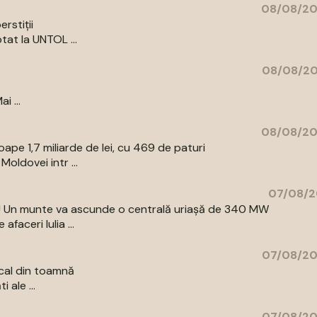
08/08/20
rstiții
tat la UNTOL ...
08/08/20
i ...
08/08/20
pe 1,7 miliarde de lei, cu 469 de paturi
oldovei intr ...
07/08/2
az! Un munte va ascunde o centrală uriașă de 340 MW
aceri Iulia ...
07/08/20
cal din toamnă
 ale ...
07/08/20