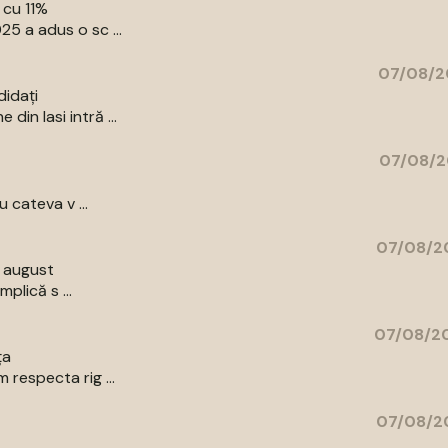
 cu 11%
5 a adus o sc ...
07/08/2
didați
in Iasi intră ...
07/08/2
 cateva v ...
07/08/20
9 august
plică s ...
07/08/20
ța
respecta rig ...
07/08/20