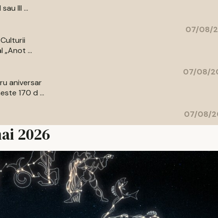
au III ...
07/08/2
Culturii
 „Anot ...
07/08/20
bru aniversar
ste 170 d ...
07/08/2
mai 2026