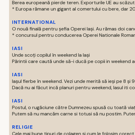
Berea europeană pierde teren. Exporturile UE au scăzut
* Europa rămane un gigant al comertului cu bere, dar 202
INTERNATIONAL
O nouă finală pentru șefia Operei Iași. Au rămas doi can
* concursul pentru conducerea Operei Nationale Romane d
IASI
Unde scoți copilul în weekend la Iași
Părintii care caută unde să-i ducă pe copii in weekend au
IASI
Iașul fierbe în weekend. Vezi unde merită să ieși pe 8 și 
Dacă nu ai făcut incă planuri pentru weekend, Iasul iti com
IASI
Postul, o rugăciune către Dumnezeu spusă cu toată via
Putem să nu mancăm carne si totusi să nu postim. Putem 
RELIGIE
Cele mai bune tipuri de colagen și cum le folosim corect