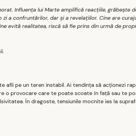
rat. Influența lui Marte amplifică reacțiile, grăbește dec
 zi a confruntărilor, dar și a revelațiilor. Cine are cura
ne evită realitatea, riscă să fie prins din urmă de propr
i.
e afli pe un teren instabil. Ai tendința să acționezi rap
pare o provocare care te poate scoate în față sau te p
ivitatea. În dragoste, tensiunile mocnite ies la suprafa