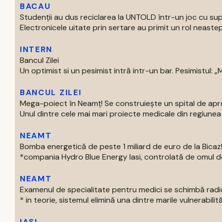
BACAU
Studenții au dus reciclarea la UNTOLD într-un joc cu supe
Electronicele uitate prin sertare au primit un rol neastep
INTERN
Bancul Zilei
Un optimist si un pesimist intră intr-un bar. Pesimistul: „Ma
BANCUL ZILEI
Mega-poiect în Neamț! Se construiește un spital de aproa
Unul dintre cele mai mari proiecte medicale din regiunea M
NEAMT
Bomba energetică de peste 1 miliard de euro de la Bic
*compania Hydro Blue Energy Iasi, controlată de omul de af
NEAMT
Examenul de specialitate pentru medici se schimbă radi
* in teorie, sistemul elimină una dintre marile vulnerabilităti
IASI