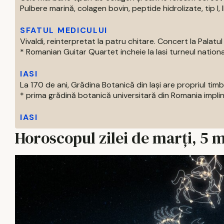
Pulbere marină, colagen bovin, peptide hidrolizate, tip I, II s
SFATUL MEDICULUI
Vivaldi, reinterpretat la patru chitare. Concert la Palatul 
* Romanian Guitar Quartet incheie la Iasi turneul national
IASI
La 170 de ani, Grădina Botanică din Iași are propriul tim
* prima grădină botanică universitară din Romania impline
IASI
Horoscopul zilei de marți, 5 