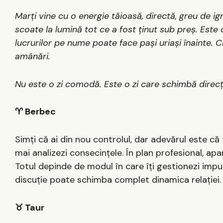
Marți vine cu o energie tăioasă, directă, greu de igno
scoate la lumină tot ce a fost ținut sub preș. Este o
lucrurilor pe nume poate face pași uriași înainte. Ci
amânări.
Nu este o zi comodă. Este o zi care schimbă direcți
♈
Berbec
Simți că ai din nou controlul, dar adevărul este că t
mai analizezi consecințele. În plan profesional, a
Totul depinde de modul în care îți gestionezi impuls
discuție poate schimba complet dinamica relației.
♉
Taur