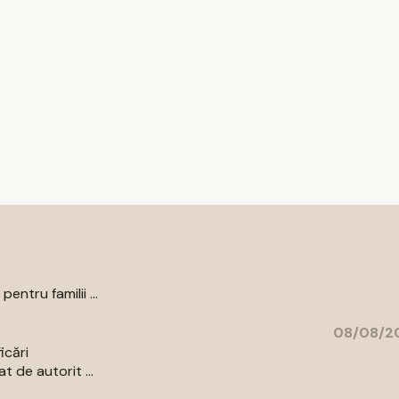
ntru familii ...
08/08/20
icări
 de autorit ...