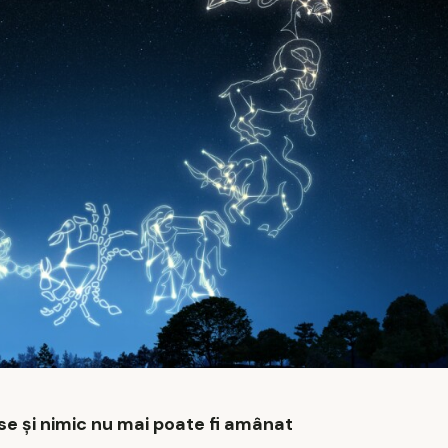
oase și nimic nu mai poate fi amânat