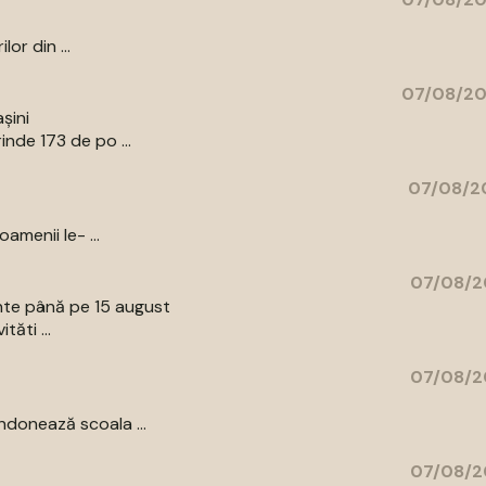
or din ...
07/08/20
șini
nde 173 de po ...
07/08/20
amenii le- ...
07/08/2
ente până pe 15 august
tăti ...
07/08/2
donează scoala ...
07/08/2