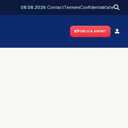
Mega-poiect în Neamț! Se construiește un spital de aproape 1,7 miliarde de lei, cu 469 de paturi
08.08.2026
Contact
Termeni
Confidentialitate
PUBLICA ANUNT