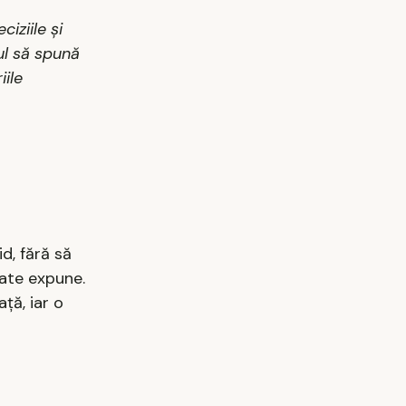
iziile și
jul să spună
iile
id, fără să
oate expune.
ță, iar o