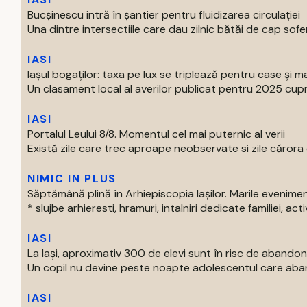
Bucșinescu intră în șantier pentru fluidizarea circulației
Una dintre intersectiile care dau zilnic bătăi de cap soferil
IASI
Iașul bogaților: taxa pe lux se triplează pentru case și ma
Un clasament local al averilor publicat pentru 2025 cupri
IASI
Portalul Leului 8/8. Momentul cel mai puternic al verii
Există zile care trec aproape neobservate si zile cărora o
NIMIC IN PLUS
Săptămână plină în Arhiepiscopia Iașilor. Marile evenim
* slujbe arhieresti, hramuri, intalniri dedicate familiei, activi
IASI
La Iași, aproximativ 300 de elevi sunt în risc de abandon
Un copil nu devine peste noapte adolescentul care aban
IASI