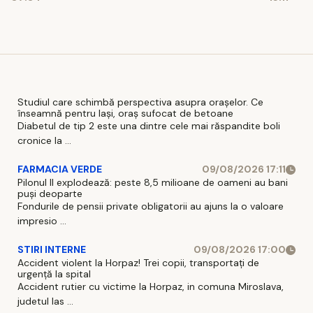
Dumne
Studiul care schimbă perspectiva asupra orașelor. Ce
înseamnă pentru Iași, oraș sufocat de betoane
Diabetul de tip 2 este una dintre cele mai răspandite boli
cronice la ...
FARMACIA VERDE
09/08/2026 17:11
Pilonul II explodează: peste 8,5 milioane de oameni au bani
puși deoparte
Fondurile de pensii private obligatorii au ajuns la o valoare
impresio ...
STIRI INTERNE
09/08/2026 17:00
Accident violent la Horpaz! Trei copii, transportați de
urgență la spital
Accident rutier cu victime la Horpaz, in comuna Miroslava,
judetul Ias ...