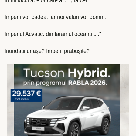
În mijlocul apelor care ajung la cer.
Imperii vor cădea, iar noi valuri vor domni,
Imperiul Acvatic, din tărâmul oceanului.”
Inundații uriașe? Imperii prăbușite?