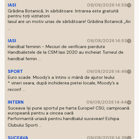
IASI
09/08/2026 14:59
Grădina Botanică, în sărbătoare. Intrarea este gratuită
pentru toți vizitatorii
Iasul are un motiv urias de sărbătoare! Grădina Botanică „An
...
IASI
09/08/2026 14:53
Handbal feminin - Meciuri de verificare pierdute
Handbalistele de la CSM Iasi 2020 au incheiat Turneul de
handbal femin ...
SPORT
09/08/2026 14:46
Euro scade. Moody’s a întins o mână de ajutor leului
* vineri seara, după inchiderea pietei locale, Moody’s a
reconf ...
INTERN
09/08/2026 14:44
Suceava își pune sportul pe harta Europei! CSU, campioană
europeană pentru a cincea oară
Performantă uriasă pentru handbalul sucevean! Echipa
Clubului Sporti ...
SUCEAVA
09/08/2026 14:38