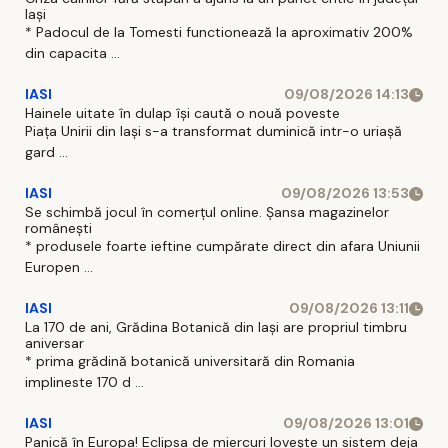
Iași
* Padocul de la Tomesti functionează la aproximativ 200%
din capacita ...
IASI
09/08/2026 14:13
Hainele uitate în dulap îşi caută o nouă poveste
Piaţa Unirii din Iaşi s-a transformat duminică intr-o uriaşă
gard ...
IASI
09/08/2026 13:53
Se schimbă jocul în comerțul online. Șansa magazinelor
românești
* produsele foarte ieftine cumpărate direct din afara Uniunii
Europen ...
IASI
09/08/2026 13:11
La 170 de ani, Grădina Botanică din Iași are propriul timbru
aniversar
* prima grădină botanică universitară din Romania
implineste 170 d ...
IASI
09/08/2026 13:01
Panică în Europa! Eclipsa de miercuri lovește un sistem deja