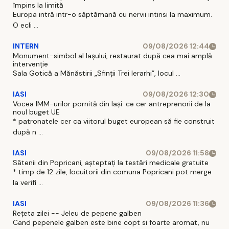
împins la limită
Europa intră intr-o săptămană cu nervii intinsi la maximum.
O ecli ...
INTERN
09/08/2026 12:44
Monument-simbol al Iaşului, restaurat după cea mai amplă
intervenţie
Sala Gotică a Mănăstirii „Sfinţii Trei Ierarhi”, locul ...
IASI
09/08/2026 12:30
Vocea IMM-urilor pornită din Iași: ce cer antreprenorii de la
noul buget UE
* patronatele cer ca viitorul buget european să fie construit
după n ...
IASI
09/08/2026 11:58
Sătenii din Popricani, așteptați la testări medicale gratuite
* timp de 12 zile, locuitorii din comuna Popricani pot merge
la verifi ...
IASI
09/08/2026 11:36
Rețeta zilei -- Jeleu de pepene galben
Cand pepenele galben este bine copt si foarte aromat, nu