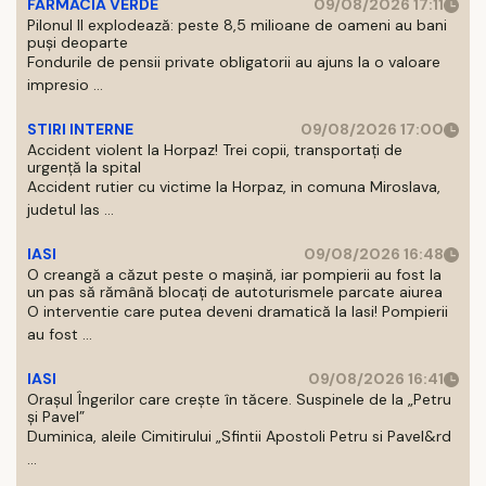
FARMACIA VERDE
09/08/2026 17:11
Pilonul II explodează: peste 8,5 milioane de oameni au bani
puși deoparte
Fondurile de pensii private obligatorii au ajuns la o valoare
impresio ...
STIRI INTERNE
09/08/2026 17:00
Accident violent la Horpaz! Trei copii, transportați de
urgență la spital
Accident rutier cu victime la Horpaz, in comuna Miroslava,
judetul Ias ...
IASI
09/08/2026 16:48
O creangă a căzut peste o mașină, iar pompierii au fost la
un pas să rămână blocați de autoturismele parcate aiurea
O interventie care putea deveni dramatică la Iasi! Pompierii
au fost ...
IASI
09/08/2026 16:41
Orașul Îngerilor care crește în tăcere. Suspinele de la „Petru
și Pavel”
Duminica, aleile Cimitirului „Sfintii Apostoli Petru si Pavel&rd
...