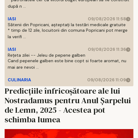
după n ...
IASI
09/08/2026 11:58
Sătenii din Popricani, așteptați la testări medicale gratuite
* timp de 12 zile, locuitorii din comuna Popricani pot merge
la verifi ...
IASI
09/08/2026 11:36
Rețeta zilei -- Jeleu de pepene galben
Cand pepenele galben este bine copt si foarte aromat, nu
mai are nevoi ...
CULINARIA
09/08/2026 11:09
Predicțiile înfricoșătoare ale lui
Nostradamus pentru Anul Șarpelui
de Lemn, 2025 - Acestea pot
schimba lumea