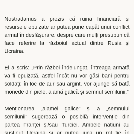
Nostradamus a prezis că ruina financiară și
resursele epuizate ar putea pune capăt unui conflict
armat în desfășurare, despre care mulți presupun că
face referire la războiul actual dintre Rusia și
Ucraina.
El a scris: „Prin război îndelungat, întreaga armată
va fi epuizată, astfel încât nu vor găsi bani pentru
soldați; în loc de aur sau argint, vor ajunge să bată
monede din piele, alamă galică și semnul semilunii.”
Menționarea „alamei galice” și a „semnului
semilunii” sugerează o posibilă intervenție din
partea Franței și/sau Turciei. Ambele națiuni au
susținut Ucraina și ar putea juca un rol fie în