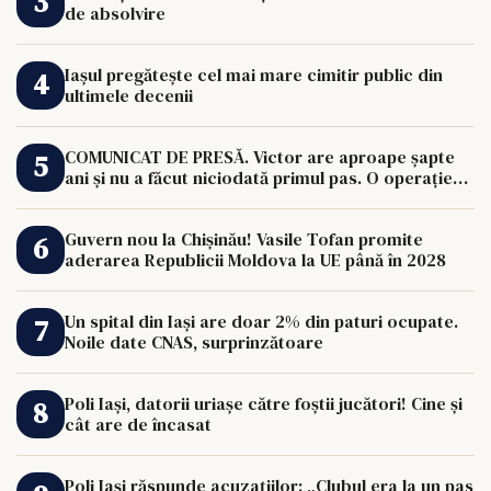
de absolvire
Iașul pregătește cel mai mare cimitir public din
ultimele decenii
COMUNICAT DE PRESĂ. Victor are aproape șapte
ani și nu a făcut niciodată primul pas. O operație
de 33.000 de euro îi poate schimba viața.
Guvern nou la Chișinău! Vasile Tofan promite
aderarea Republicii Moldova la UE până în 2028
Un spital din Iași are doar 2% din paturi ocupate.
Noile date CNAS, surprinzătoare
Poli Iași, datorii uriașe către foștii jucători! Cine și
cât are de încasat
Poli Iași răspunde acuzațiilor: „Clubul era la un pas