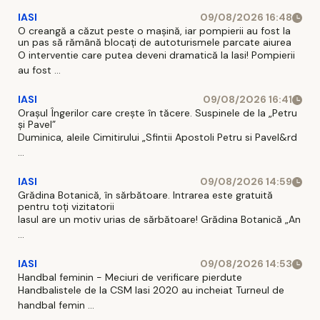
IASI
09/08/2026 16:48
O creangă a căzut peste o mașină, iar pompierii au fost la
un pas să rămână blocați de autoturismele parcate aiurea
O interventie care putea deveni dramatică la Iasi! Pompierii
au fost ...
IASI
09/08/2026 16:41
Orașul Îngerilor care crește în tăcere. Suspinele de la „Petru
și Pavel”
Duminica, aleile Cimitirului „Sfintii Apostoli Petru si Pavel&rd
...
IASI
09/08/2026 14:59
Grădina Botanică, în sărbătoare. Intrarea este gratuită
pentru toți vizitatorii
Iasul are un motiv urias de sărbătoare! Grădina Botanică „An
...
IASI
09/08/2026 14:53
Handbal feminin - Meciuri de verificare pierdute
Handbalistele de la CSM Iasi 2020 au incheiat Turneul de
handbal femin ...