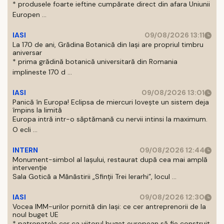
* produsele foarte ieftine cumpărate direct din afara Uniunii
Europen ...
IASI
09/08/2026 13:11
La 170 de ani, Grădina Botanică din Iași are propriul timbru
aniversar
* prima grădină botanică universitară din Romania
implineste 170 d ...
IASI
09/08/2026 13:01
Panică în Europa! Eclipsa de miercuri lovește un sistem deja
împins la limită
Europa intră intr-o săptămană cu nervii intinsi la maximum.
O ecli ...
INTERN
09/08/2026 12:44
Monument-simbol al Iaşului, restaurat după cea mai amplă
intervenţie
Sala Gotică a Mănăstirii „Sfinţii Trei Ierarhi”, locul ...
IASI
09/08/2026 12:30
Vocea IMM-urilor pornită din Iași: ce cer antreprenorii de la
noul buget UE
* patronatele cer ca viitorul buget european să fie construit