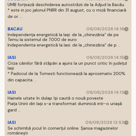
UMB forțează deschiderea autostrăzii de la Adjud la Bacău
* este in joc jalonul PNRR din 31 august, cu o miză financiară
de or ...
BACAU
09/08/2026 14:16
Independența energetică la Iași: de la „chinezăria” de pe
Temu la sistemul de 7.000 de euro
Independenta energetică la Iasi: de la „chinezăria” de p ...
IASI
09/08/2026 14:15
Criza câinilor fără stăpân a ajuns la un punct critic în județul
Iași
* Padocul de la Tomesti functionează la aproximativ 200%
din capacita ...
IASI
09/08/2026 14:13
Hainele uitate în dulap îşi caută o nouă poveste
Piaţa Unirii din Iaşi s-a transformat duminică intr-o uriaşă
gard ...
IASI
09/08/2026 13:53
Se schimbă jocul în comerțul online. Șansa magazinelor
românești