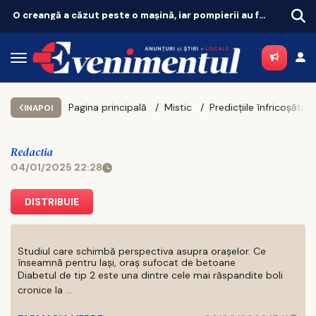
O creangă a căzut peste o mașină, iar pompierii au fost la un pas să rămână blocați de autoturismele parcate aiurea
Pagina principală
Mistic
Predicțiile înfricoșătoare ale lui Nostradamus pentru Anul Șarpelui de Lemn, 2025 - Acestea pot schimba lumea
INAPOI
Redactia
04/01/2025 22:28
DISTRIBUIE
Studiul care schimbă perspectiva asupra orașelor. Ce
înseamnă pentru Iași, oraș sufocat de betoane
Diabetul de tip 2 este una dintre cele mai răspandite boli
cronice la ...