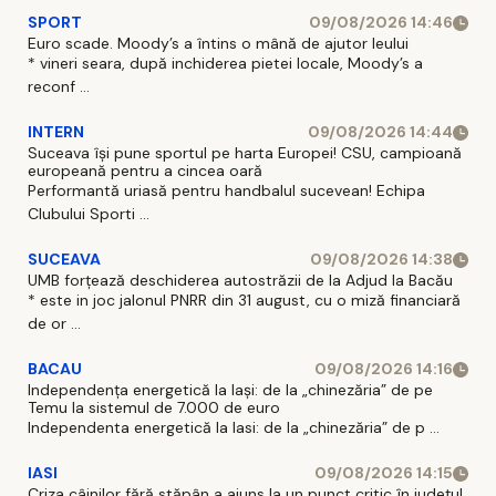
SPORT
09/08/2026 14:46
Euro scade. Moody’s a întins o mână de ajutor leului
* vineri seara, după inchiderea pietei locale, Moody’s a
reconf ...
INTERN
09/08/2026 14:44
Suceava își pune sportul pe harta Europei! CSU, campioană
europeană pentru a cincea oară
Performantă uriasă pentru handbalul sucevean! Echipa
Clubului Sporti ...
SUCEAVA
09/08/2026 14:38
UMB forțează deschiderea autostrăzii de la Adjud la Bacău
* este in joc jalonul PNRR din 31 august, cu o miză financiară
de or ...
BACAU
09/08/2026 14:16
Independența energetică la Iași: de la „chinezăria” de pe
Temu la sistemul de 7.000 de euro
Independenta energetică la Iasi: de la „chinezăria” de p ...
IASI
09/08/2026 14:15
Criza câinilor fără stăpân a ajuns la un punct critic în județul