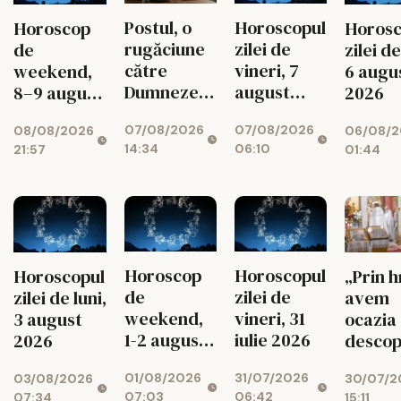
Postul, o
Horoscopul
Horoscop
Horosc
rugăciune
zilei de
de
zilei de
către
vineri, 7
weekend,
6 augu
Dumnezeu
august
8–9 august
2026
spusă cu
2026
2026
07/08/2026
07/08/2026
08/08/2026
06/08/2
toată viața
14:34
06:10
21:57
01:44
Horoscop
Horoscopul
Horoscopul
„Prin 
de
zilei de
zilei de luni,
avem
weekend,
vineri, 31
3 august
ocazia
1-2 august
iulie 2026
2026
descop
2026
legătu
01/08/2026
31/07/2026
03/08/2026
30/07/2
Bunul
07:03
06:42
07:34
15:11