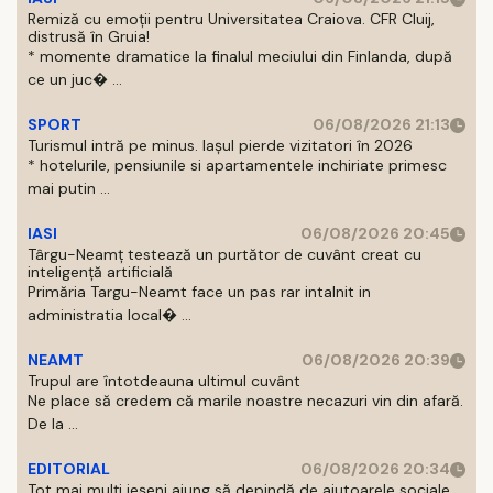
Remiză cu emoții pentru Universitatea Craiova. CFR Cluij,
distrusă în Gruia!
* momente dramatice la finalul meciului din Finlanda, după
ce un juc� ...
SPORT
06/08/2026 21:13
Turismul intră pe minus. Iașul pierde vizitatori în 2026
* hotelurile, pensiunile si apartamentele inchiriate primesc
mai putin ...
IASI
06/08/2026 20:45
Târgu-Neamț testează un purtător de cuvânt creat cu
inteligență artificială
Primăria Targu-Neamt face un pas rar intalnit in
administratia local� ...
NEAMT
06/08/2026 20:39
Trupul are întotdeauna ultimul cuvânt
Ne place să credem că marile noastre necazuri vin din afară.
De la ...
EDITORIAL
06/08/2026 20:34
Tot mai mulți ieșeni ajung să depindă de ajutoarele sociale.