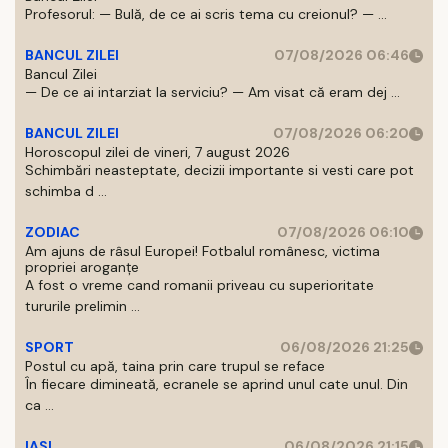
Profesorul: — Bulă, de ce ai scris tema cu creionul? — ...
BANCUL ZILEI
07/08/2026 06:46
Bancul Zilei
— De ce ai intarziat la serviciu? — Am visat că eram dej ...
BANCUL ZILEI
07/08/2026 06:20
Horoscopul zilei de vineri, 7 august 2026
Schimbări neasteptate, decizii importante si vesti care pot
schimba d ...
ZODIAC
07/08/2026 06:10
Am ajuns de râsul Europei! Fotbalul românesc, victima
propriei aroganțe
A fost o vreme cand romanii priveau cu superioritate
tururile prelimin ...
SPORT
06/08/2026 21:25
Postul cu apă, taina prin care trupul se reface
În fiecare dimineată, ecranele se aprind unul cate unul. Din
ca ...
IASI
06/08/2026 21:15