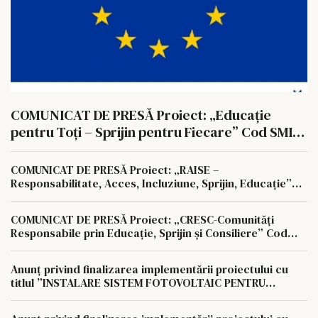
COMUNICAT DE PRESĂ Proiect: „Educație
pentru Toți – Sprijin pentru Fiecare” Cod SMIS:
351806
COMUNICAT DE PRESĂ Proiect: „RAISE –
Responsabilitate, Acces, Incluziune, Sprijin, Educație”
Cod SMIS: 350622
COMUNICAT DE PRESĂ Proiect: „CRESC-Comunități
Responsabile prin Educație, Sprijin și Consiliere” Cod
SMIS: 350657
Anunț privind finalizarea implementării proiectului cu
titlul ”INSTALARE SISTEM FOTOVOLTAIC PENTRU
AUTOCONSUM LA NIVELUL AGROCOMPLEX LUNCA
PAȘCANI S.A