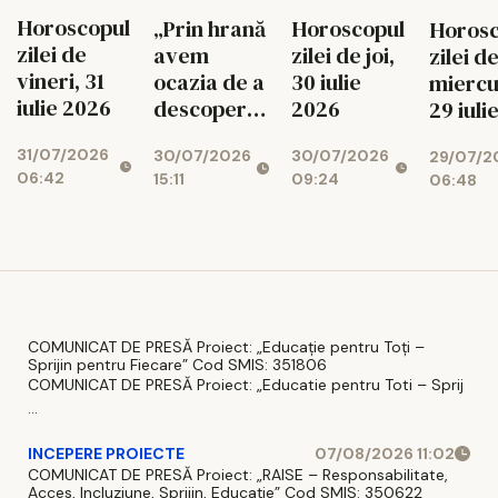
Horoscopul
„Prin hrană
Horoscopul
Horosc
zilei de
avem
zilei de joi,
zilei d
vineri, 31
ocazia de a
30 iulie
miercu
iulie 2026
descoperi
2026
29 iuli
legătura cu
2026
31/07/2026
30/07/2026
30/07/2026
29/07/2
Bunul
06:42
15:11
09:24
06:48
Dumnezeu”
COMUNICAT DE PRESĂ Proiect: „Educație pentru Toți –
Sprijin pentru Fiecare” Cod SMIS: 351806
COMUNICAT DE PRESĂ Proiect: „Educatie pentru Toti – Sprij
...
INCEPERE PROIECTE
07/08/2026 11:02
COMUNICAT DE PRESĂ Proiect: „RAISE – Responsabilitate,
Acces, Incluziune, Sprijin, Educație” Cod SMIS: 350622