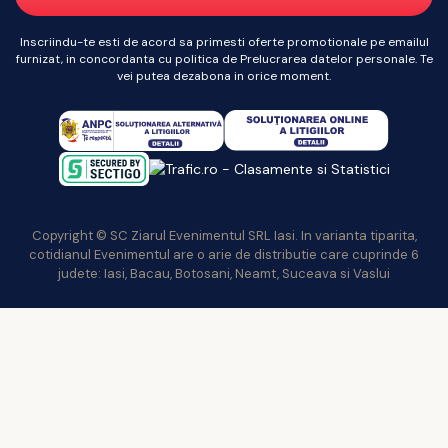
Inscriindu-te esti de acord sa primesti oferte promotionale pe emailul
furnizat, in concordanta cu politica de Prelucrarea datelor personale. Te
vei putea dezabona in orice moment.
Copyright © SC Ziarul Evenimentul SRL Iasi. In varianta tiparita,
cotidianul Evenimentul are o arie de distributie care cuprinde 6
judete: Iasi, Bacau, Botosani, Neamt, Suceava si Vaslui