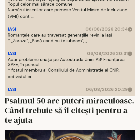
Topul celor mai sărace comune
Numărul iesenilor care primesc Venitul Minim de Incluziune
(VMI) cont ...
IASI
06/08/2026 20:34
Romanțele care au traversat generațiile revin la Iași
* „Zaraza”, „Pană cand nu te iubeam”, „ ...
IASI
06/08/2026 20:31
Apar probleme uriașe pe Autostrada Unirii A8! Finanțarea
SAFE, în pericol
* fostul membru al Consiliului de Administratie al CNIR,
activistul ci ...
IASI
06/08/2026 20:29
Psalmul 50 are puteri miraculoase.
Când trebuie să îl citeşti pentru a
te ajuta