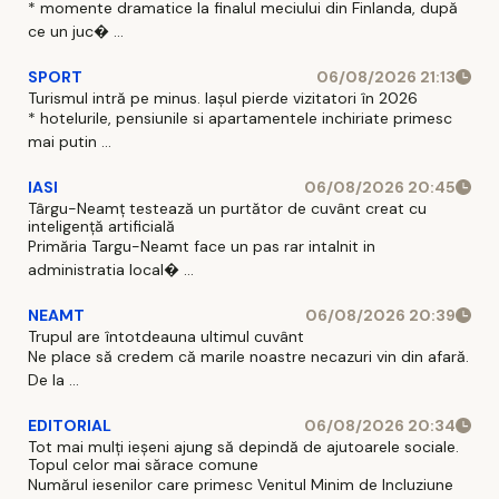
* momente dramatice la finalul meciului din Finlanda, după
ce un juc� ...
SPORT
06/08/2026 21:13
Turismul intră pe minus. Iașul pierde vizitatori în 2026
* hotelurile, pensiunile si apartamentele inchiriate primesc
mai putin ...
IASI
06/08/2026 20:45
Târgu-Neamț testează un purtător de cuvânt creat cu
inteligență artificială
Primăria Targu-Neamt face un pas rar intalnit in
administratia local� ...
NEAMT
06/08/2026 20:39
Trupul are întotdeauna ultimul cuvânt
Ne place să credem că marile noastre necazuri vin din afară.
De la ...
EDITORIAL
06/08/2026 20:34
Tot mai mulți ieșeni ajung să depindă de ajutoarele sociale.
Topul celor mai sărace comune
Numărul iesenilor care primesc Venitul Minim de Incluziune