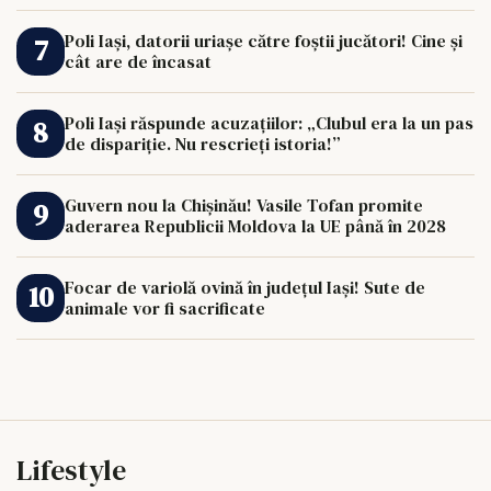
Poli Iași, datorii uriașe către foștii jucători! Cine și
cât are de încasat
Poli Iași răspunde acuzațiilor: „Clubul era la un pas
de dispariție. Nu rescrieți istoria!”
Guvern nou la Chișinău! Vasile Tofan promite
aderarea Republicii Moldova la UE până în 2028
Focar de variolă ovină în județul Iași! Sute de
animale vor fi sacrificate
Lifestyle