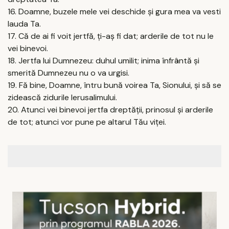
16. Doamne, buzele mele vei deschide şi gura mea va vesti
lauda Ta.
17. Că de ai fi voit jertfă, ţi-aş fi dat; arderile de tot nu le
vei binevoi.
18. Jertfa lui Dumnezeu: duhul umilit; inima înfrântă şi
smerită Dumnezeu nu o va urgisi.
19. Fă bine, Doamne, întru bună voirea Ta, Sionului, şi să se
zidească zidurile Ierusalimului.
20. Atunci vei binevoi jertfa dreptăţii, prinosul şi arderile
de tot; atunci vor pune pe altarul Tău viţei.