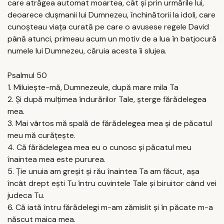
care atrăgea automat moartea, cât și prin urmările lui,
deoarece dușmanii lui Dumnezeu, închinătorii la idoli, care
cunoșteau viața curată pe care o avusese regele David
până atunci, primeau acum un motiv de a lua în batjocură
numele lui Dumnezeu, căruia acesta îi slujea.
Psalmul 50
1. Miluieşte-mă, Dumnezeule, după mare mila Ta
2. Şi după mulţimea îndurărilor Tale, şterge fărădelegea
mea.
3. Mai vârtos mă spală de fărădelegea mea şi de păcatul
meu mă curăţeşte.
4. Că fărădelegea mea eu o cunosc şi păcatul meu
înaintea mea este pururea.
5. Ţie unuia am greşit şi rău înaintea Ta am făcut, aşa
încât drept eşti Tu întru cuvintele Tale şi biruitor când vei
judeca Tu.
6. Că iată întru fărădelegi m-am zămislit şi în păcate m-a
născut maica mea.