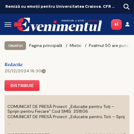
Remiză cu emoții pentru Universitatea Craiova. CFR Cluij, distrusă în Gruia!
Pagina principală
Mistic
Psalmul 50 are puteri miraculoase. Când trebuie să îl citeşti pentru a te ajuta
INAPOI
Redactia
25/12/2024 16:30
DISTRIBUIE
COMUNICAT DE PRESĂ Proiect: „Educație pentru Toți –
Sprijin pentru Fiecare” Cod SMIS: 351806
COMUNICAT DE PRESĂ Proiect: „Educatie pentru Toti – Sprij
...