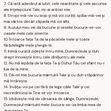
7. Că iată adevărul ai iubit; cele nearătate şi cele ascunse
ale înţelepciunii Tale, mi-ai arătat mie.
8. Stropi-mă-vei cu isop şi mă voi curăţi; spăla-mă-vei şi
mai vârtos decât zăpada mă voi albi.
9. Auzului meu vei da bucurie şi veselie; bucura-se-vor
oasele mele cele smerite.
10. Întoarce faţa Ta de la păcatele mele şi toate
fărădelegile mele şterge-le.
11. Inimă curată zideşte intru mine, Dumnezeule şi duh
drept înnoieşte întru cele dinlăuntru ale mele.
12. Nu mă lepăda de la faţa Ta şi Duhul Tău cel sfânt nu-l
lua de la mine.
13. Dă-mi mie bucuria mântuirii Tale şi cu duh stăpânitor
mă întăreşte.
14. Învăţa-voi pe cei fără de lege căile Tale şi cei
necredincioşi la Tine se vor întoarce.
15. Izbăveşte-mă de vărsarea de sânge, Dumnezeule,
Dumnezeul mântuirii mele; bucura-se-va limba mea de
dreptatea Ta.