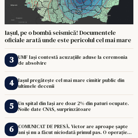
Iașul, pe o bombă seismică! Documentele
oficiale arată unde este pericolul cel mai mare
UMF Iași contestă acuzațiile aduse la ceremonia
de absolvire
Iașul pregătește cel mai mare cimitir public din
ultimele decenii
Un spital din Iași are doar 2% din paturi ocupate.
Noile date CNAS, surprinzătoare
COMUNICAT DE PRESĂ. Victor are aproape șapte
ani și nu a făcut niciodată primul pas. O operație
de 33.000 de euro îi poate schimba viața.