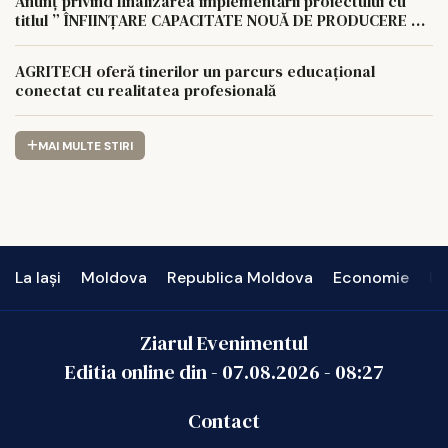
Anunț privind finalizarea implementării proiectului cu
titlul ” ÎNFIINȚARE CAPACITATE NOUĂ DE PRODUCERE A
ENERGIEI REGENERABILE PENTRU AUTOCONSUMUL
AGROCOMPLEX LUNCA PAȘCANI S.A.
AGRITECH oferă tinerilor un parcurs educațional
conectat cu realitatea profesională
MAI MULTE STIRI
La Iași
Moldova
Republica Moldova
Economie
In
Ziarul Evenimentul
Editia online din -
07.08.2026
-
08:27
Contact