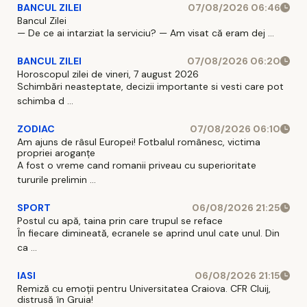
BANCUL ZILEI
07/08/2026 06:46
Bancul Zilei
— De ce ai intarziat la serviciu? — Am visat că eram dej ...
BANCUL ZILEI
07/08/2026 06:20
Horoscopul zilei de vineri, 7 august 2026
Schimbări neasteptate, decizii importante si vesti care pot
schimba d ...
ZODIAC
07/08/2026 06:10
Am ajuns de râsul Europei! Fotbalul românesc, victima
propriei aroganțe
A fost o vreme cand romanii priveau cu superioritate
tururile prelimin ...
SPORT
06/08/2026 21:25
Postul cu apă, taina prin care trupul se reface
În fiecare dimineată, ecranele se aprind unul cate unul. Din
ca ...
IASI
06/08/2026 21:15
Remiză cu emoții pentru Universitatea Craiova. CFR Cluij,
distrusă în Gruia!