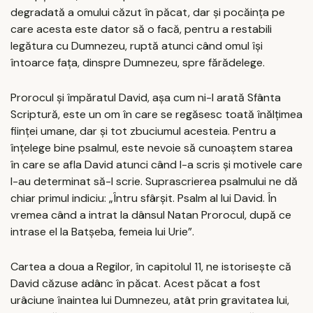
degradată a omului căzut în păcat, dar și pocăința pe
care acesta este dator să o facă, pentru a restabili
legătura cu Dumnezeu, ruptă atunci când omul își
întoarce fața, dinspre Dumnezeu, spre fărădelege.
Prorocul și împăratul David, așa cum ni-l arată Sfânta
Scriptură, este un om în care se regăsesc toată înălțimea
ființei umane, dar și tot zbuciumul acesteia. Pentru a
înțelege bine psalmul, este nevoie să cunoaștem starea
în care se afla David atunci când l-a scris și motivele care
l-au determinat să-l scrie. Suprascrierea psalmului ne dă
chiar primul indiciu: „Întru sfârșit. Psalm al lui David. În
vremea când a intrat la dânsul Natan Prorocul, după ce
intrase el la Batșeba, femeia lui Urie”.
Cartea a doua a Regilor, în capitolul 11, ne istorisește că
David căzuse adânc în păcat. Acest păcat a fost
urâciune înaintea lui Dumnezeu, atât prin gravitatea lui,