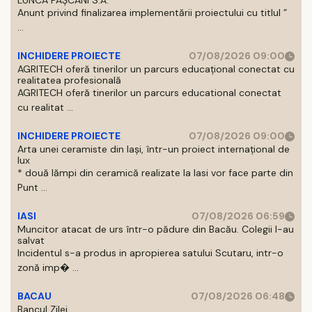
LUNCA PAȘCANI S.A.
Anunt privind finalizarea implementării proiectului cu titlul ”
...
INCHIDERE PROIECTE
07/08/2026 09:00
AGRITECH oferă tinerilor un parcurs educațional conectat cu
realitatea profesională
AGRITECH oferă tinerilor un parcurs educational conectat
cu realitat ...
INCHIDERE PROIECTE
07/08/2026 09:00
Arta unei ceramiste din Iași, într-un proiect internațional de
lux
* două lămpi din ceramică realizate la Iasi vor face parte din
Punt ...
IASI
07/08/2026 06:59
Muncitor atacat de urs într-o pădure din Bacău. Colegii l-au
salvat
Incidentul s-a produs in apropierea satului Scutaru, intr-o
zonă imp� ...
BACAU
07/08/2026 06:48
Bancul Zilei