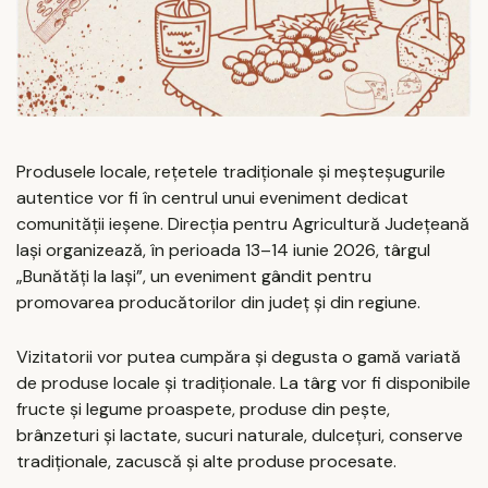
Produsele locale, rețetele tradiționale și meșteșugurile
autentice vor fi în centrul unui eveniment dedicat
comunității ieșene. Direcția pentru Agricultură Județeană
Iași organizează, în perioada 13–14 iunie 2026, târgul
„Bunătăți la Iași”, un eveniment gândit pentru
promovarea producătorilor din județ și din regiune.
Vizitatorii vor putea cumpăra și degusta o gamă variată
de produse locale și tradiționale. La târg vor fi disponibile
fructe și legume proaspete, produse din pește,
brânzeturi și lactate, sucuri naturale, dulcețuri, conserve
tradiționale, zacuscă și alte produse procesate.