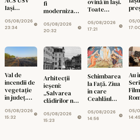
ACS USV
Iașu
ovină în Iași.
fi
Iași
pre
Toate
modernizate,
întoarce
exploatațiile
iar cartierele
05/08/2026
05/0
scorul în
05/08/2026
din județ
05/08/2026
vor avea
23:34
17:0
minutul
17:21
vor
20:32
zone de
90+1 și
fi verificate
fitness
merge în
turul III al
Cupei
României
Val de
Au 
Schimbarea
Arhitecții
incendii de
Seri
la Față. Ziua
ieșeni:
vegetație
Film
în care
„Salvarea
în județ.
Rom
Ceahlăul
clădirilor nu
Flăcările au
Vez
devine
înseamnă
05/08/2026
05/0
cuprins
pro
05/08/2026
munte sfânt
05/08/2026
doar fațade”
15:32
14:4
zeci de
zile
14:56
15:23
hectare în
astă
doar