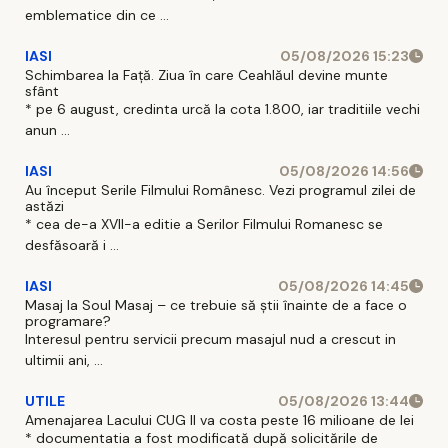
emblematice din ce ...
IASI
05/08/2026 15:23
Schimbarea la Față. Ziua în care Ceahlăul devine munte
sfânt
* pe 6 august, credinta urcă la cota 1.800, iar traditiile vechi
anun ...
IASI
05/08/2026 14:56
Au început Serile Filmului Românesc. Vezi programul zilei de
astăzi
* cea de-a XVII-a editie a Serilor Filmului Romanesc se
desfăsoară i ...
IASI
05/08/2026 14:45
Masaj la Soul Masaj – ce trebuie să știi înainte de a face o
programare?
Interesul pentru servicii precum masajul nud a crescut in
ultimii ani, ...
UTILE
05/08/2026 13:44
Amenajarea Lacului CUG II va costa peste 16 milioane de lei
* documentatia a fost modificată după solicitările de