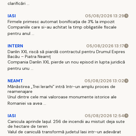
clarificări ...
IASI
05/08/2026 13:29
Firmele primesc automat bonificația de 3% la impozit
Companiile care si-au achitat la timp obligatiile fiscale
pentru anul ...
INTERN
05/08/2026 13:17
Danlin XXL riscă să piardă contractul pentru Drumul Expres
Bacău – Piatra Neamț
Compania Danlin XXL pierde un nou episod in lupta juridică
pentru unu ...
NEAMT
05/08/2026 13:02
Mănăstirea „Trei Ierarhi” intră într-un amplu proces de
reamenajare
Unul dintre cele mai valoroase monumente istorice ale
Romaniei va avea ...
IASI
05/08/2026 12:54
Canicula aprinde Iașul. 256 de incendii au mistuit deja sute
de hectare de teren
Valul de caniculă transformă judetul Iasi intr-un adevărat