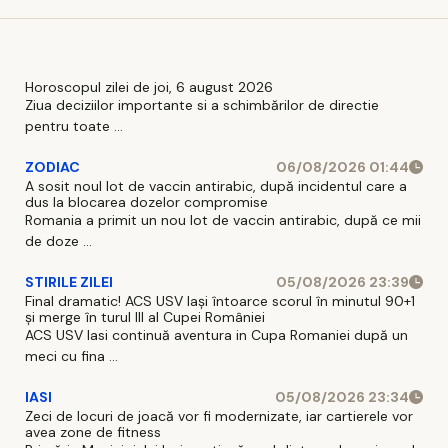
câteva ore
Horoscopul zilei de joi, 6 august 2026
Ziua deciziilor importante si a schimbărilor de directie
pentru toate ...
ZODIAC
06/08/2026 01:44
A sosit noul lot de vaccin antirabic, după incidentul care a
dus la blocarea dozelor compromise
Romania a primit un nou lot de vaccin antirabic, după ce mii
de doze ...
STIRILE ZILEI
05/08/2026 23:39
Final dramatic! ACS USV Iași întoarce scorul în minutul 90+1
și merge în turul III al Cupei României
ACS USV Iasi continuă aventura in Cupa Romaniei după un
meci cu fina ...
IASI
05/08/2026 23:34
Zeci de locuri de joacă vor fi modernizate, iar cartierele vor
avea zone de fitness