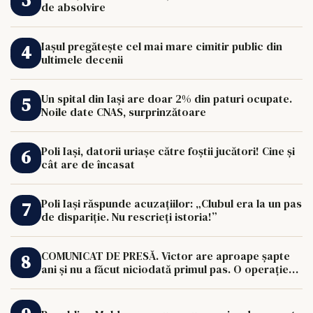
de absolvire
Iașul pregătește cel mai mare cimitir public din
ultimele decenii
Un spital din Iași are doar 2% din paturi ocupate.
Noile date CNAS, surprinzătoare
Poli Iași, datorii uriașe către foștii jucători! Cine și
cât are de încasat
Poli Iași răspunde acuzațiilor: „Clubul era la un pas
de dispariție. Nu rescrieți istoria!”
COMUNICAT DE PRESĂ. Victor are aproape șapte
ani și nu a făcut niciodată primul pas. O operație
de 33.000 de euro îi poate schimba viața.