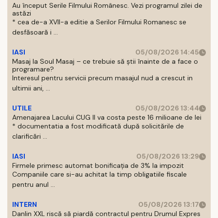
Au început Serile Filmului Românesc. Vezi programul zilei de
astăzi
* cea de-a XVII-a editie a Serilor Filmului Romanesc se
desfăsoară i ...
IASI
05/08/2026 14:45
Masaj la Soul Masaj – ce trebuie să știi înainte de a face o
programare?
Interesul pentru servicii precum masajul nud a crescut in
ultimii ani, ...
UTILE
05/08/2026 13:44
Amenajarea Lacului CUG II va costa peste 16 milioane de lei
* documentatia a fost modificată după solicitările de
clarificări ...
IASI
05/08/2026 13:29
Firmele primesc automat bonificația de 3% la impozit
Companiile care si-au achitat la timp obligatiile fiscale
pentru anul ...
INTERN
05/08/2026 13:17
Danlin XXL riscă să piardă contractul pentru Drumul Expres