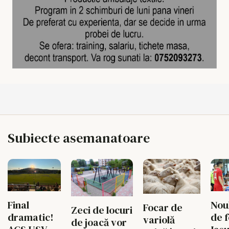
Subiecte asemanatoare
Final
Noul
Focar de
Zeci de locuri
dramatic!
de f
variolă
de joacă vor