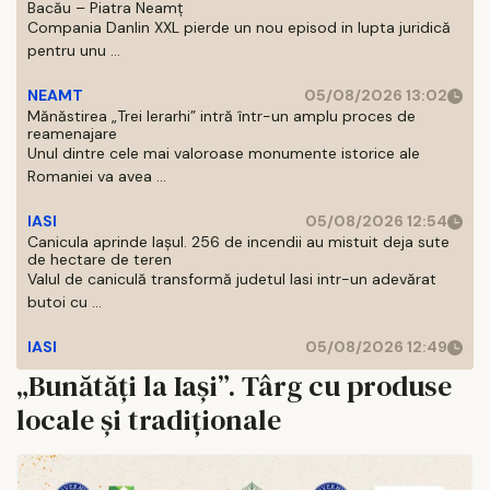
Bacău – Piatra Neamț
Compania Danlin XXL pierde un nou episod in lupta juridică
pentru unu ...
NEAMT
05/08/2026 13:02
Mănăstirea „Trei Ierarhi” intră într-un amplu proces de
reamenajare
Unul dintre cele mai valoroase monumente istorice ale
Romaniei va avea ...
IASI
05/08/2026 12:54
Canicula aprinde Iașul. 256 de incendii au mistuit deja sute
de hectare de teren
Valul de caniculă transformă judetul Iasi intr-un adevărat
butoi cu ...
IASI
05/08/2026 12:49
„Bunătăți la Iași”. Târg cu produse
locale și tradiționale