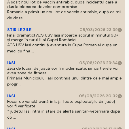
A sosit noul lot de vaccin antirabic, după incidentul care a
dus la blocarea dozelor compromise
Romania a primit un nou lot de vaccin antirabic, după ce mii
de doze ...
STIRILE ZILEI
05/08/2026 23:39
Final dramatic! ACS USV Iași întoarce scorul în minutul 90+1
și merge în turul III al Cupei României
ACS USV Iasi continuă aventura in Cupa Romaniei după un
meci cu fina ...
IASI
05/08/2026 23:34
Zeci de locuri de joacă vor fi modernizate, iar cartierele vor
avea zone de fitness
Primăria Municipiului Iasi continuă unul dintre cele mai ample
progr ...
IASI
05/08/2026 20:32
Focar de variolă ovină în Iași. Toate exploatațiile din județ
vor fi verificate
* judetul Iasi intră in stare de alertă sanitar-veterinară după
co ...