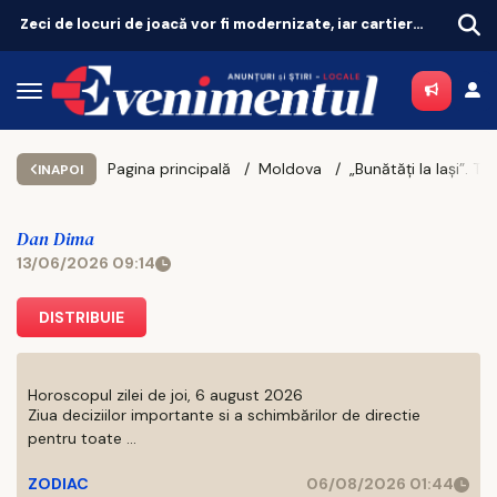
Revoluție în tratarea menopauzei! Terapia hormonală revine, după 25 de ani de controverse
Pagina principală
Moldova
INAPOI
Dan Dima
13/06/2026 09:14
DISTRIBUIE
Horoscopul zilei de joi, 6 august 2026
Ziua deciziilor importante si a schimbărilor de directie
pentru toate ...
ZODIAC
06/08/2026 01:44