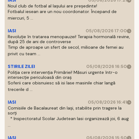
IASI
05/08/2026 17:21
Noul club de fotbal al Iașului are președinte!
Fotbalul iesean are un nou coordonator. Începand de
miercuri, 5 ...
IASI
05/08/2026 17:00
Revoluție în tratarea menopauzei! Terapia hormonală revine,
după 25 de ani de controverse
Timp de aproape un sfert de secol, milioane de femei au
privit cu team ...
STIRILE ZILEI
05/08/2026 16:50
Poliția cere intervenția Primăriei! Măsuri urgente într-o
intersecție periculoasă din oraș
Soferii care obisnuiesc să isi lase masinile chiar langă
trecerile d ...
IASI
05/08/2026 16:41
Comisiile de Bacalaureat din Iași, stabilite prin tragere la
sorți
* Inspectoratul Scolar Judetean Iasi organizează joi, 6 aug
...
IASI
05/08/2026 15:50