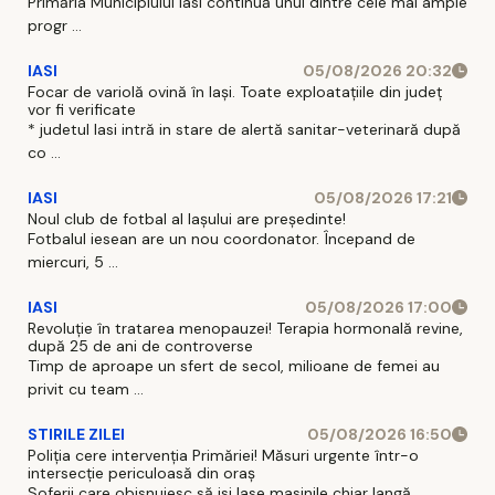
Primăria Municipiului Iasi continuă unul dintre cele mai ample
progr ...
IASI
05/08/2026 20:32
Focar de variolă ovină în Iași. Toate exploatațiile din județ
vor fi verificate
* judetul Iasi intră in stare de alertă sanitar-veterinară după
co ...
IASI
05/08/2026 17:21
Noul club de fotbal al Iașului are președinte!
Fotbalul iesean are un nou coordonator. Începand de
miercuri, 5 ...
IASI
05/08/2026 17:00
Revoluție în tratarea menopauzei! Terapia hormonală revine,
după 25 de ani de controverse
Timp de aproape un sfert de secol, milioane de femei au
privit cu team ...
STIRILE ZILEI
05/08/2026 16:50
Poliția cere intervenția Primăriei! Măsuri urgente într-o
intersecție periculoasă din oraș
Soferii care obisnuiesc să isi lase masinile chiar langă