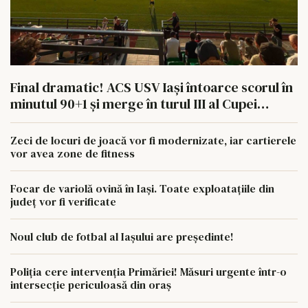
Final dramatic! ACS USV Iași întoarce scorul în
minutul 90+1 și merge în turul III al Cupei
României
Zeci de locuri de joacă vor fi modernizate, iar cartierele
vor avea zone de fitness
Focar de variolă ovină în Iași. Toate exploatațiile din
județ vor fi verificate
Noul club de fotbal al Iașului are președinte!
Poliția cere intervenția Primăriei! Măsuri urgente într-o
intersecție periculoasă din oraș