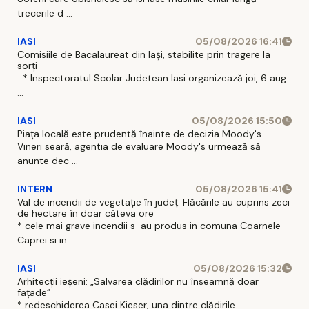
trecerile d ...
IASI
05/08/2026 16:41
Comisiile de Bacalaureat din Iași, stabilite prin tragere la
sorți
* Inspectoratul Scolar Judetean Iasi organizează joi, 6 aug
...
IASI
05/08/2026 15:50
Piața locală este prudentă înainte de decizia Moody's
Vineri seară, agentia de evaluare Moody's urmează să
anunte dec ...
INTERN
05/08/2026 15:41
Val de incendii de vegetație în județ. Flăcările au cuprins zeci
de hectare în doar câteva ore
* cele mai grave incendii s-au produs in comuna Coarnele
Caprei si in ...
IASI
05/08/2026 15:32
Arhitecții ieșeni: „Salvarea clădirilor nu înseamnă doar
fațade”
* redeschiderea Casei Kieser, una dintre clădirile