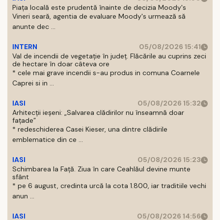
Piața locală este prudentă înainte de decizia Moody's
Vineri seară, agentia de evaluare Moody's urmează să
anunte dec ...
INTERN
05/08/2026 15:41
Val de incendii de vegetație în județ. Flăcările au cuprins zeci
de hectare în doar câteva ore
* cele mai grave incendii s-au produs in comuna Coarnele
Caprei si in ...
IASI
05/08/2026 15:32
Arhitecții ieșeni: „Salvarea clădirilor nu înseamnă doar
fațade”
* redeschiderea Casei Kieser, una dintre clădirile
emblematice din ce ...
IASI
05/08/2026 15:23
Schimbarea la Față. Ziua în care Ceahlăul devine munte
sfânt
* pe 6 august, credinta urcă la cota 1.800, iar traditiile vechi
anun ...
IASI
05/08/2026 14:56