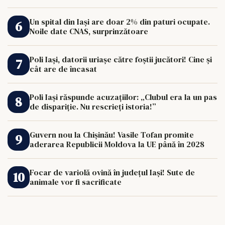
de 33.000 de euro îi poate schimba viața.
Un spital din Iași are doar 2% din paturi ocupate.
Noile date CNAS, surprinzătoare
Poli Iași, datorii uriașe către foștii jucători! Cine și
cât are de încasat
Poli Iași răspunde acuzațiilor: „Clubul era la un pas
de dispariție. Nu rescrieți istoria!”
Guvern nou la Chișinău! Vasile Tofan promite
aderarea Republicii Moldova la UE până în 2028
Focar de variolă ovină în județul Iași! Sute de
animale vor fi sacrificate