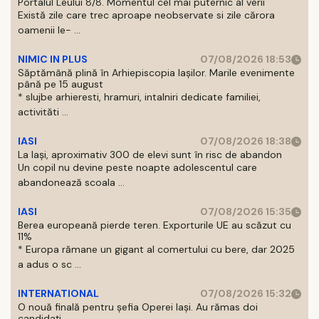
Portalul Leului 8/8. Momentul cel mai puternic al verii
Există zile care trec aproape neobservate si zile cărora
oamenii le- ...
NIMIC IN PLUS
07/08/2026 18:53
Săptămână plină în Arhiepiscopia Iașilor. Marile evenimente
până pe 15 august
* slujbe arhieresti, hramuri, intalniri dedicate familiei,
activităti ...
IASI
07/08/2026 18:38
La Iași, aproximativ 300 de elevi sunt în risc de abandon
Un copil nu devine peste noapte adolescentul care
abandonează scoala ...
IASI
07/08/2026 15:35
Berea europeană pierde teren. Exporturile UE au scăzut cu
11%
* Europa rămane un gigant al comertului cu bere, dar 2025
a adus o sc ...
INTERNATIONAL
07/08/2026 15:32
O nouă finală pentru șefia Operei Iași. Au rămas doi
candidați