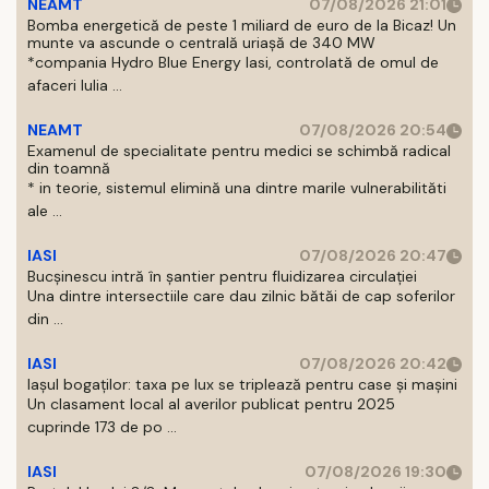
NEAMT
07/08/2026 21:01
Bomba energetică de peste 1 miliard de euro de la Bicaz! Un
munte va ascunde o centrală uriașă de 340 MW
*compania Hydro Blue Energy Iasi, controlată de omul de
afaceri Iulia ...
NEAMT
07/08/2026 20:54
Examenul de specialitate pentru medici se schimbă radical
din toamnă
* in teorie, sistemul elimină una dintre marile vulnerabilităti
ale ...
IASI
07/08/2026 20:47
Bucșinescu intră în șantier pentru fluidizarea circulației
Una dintre intersectiile care dau zilnic bătăi de cap soferilor
din ...
IASI
07/08/2026 20:42
Iașul bogaților: taxa pe lux se triplează pentru case și mașini
Un clasament local al averilor publicat pentru 2025
cuprinde 173 de po ...
IASI
07/08/2026 19:30