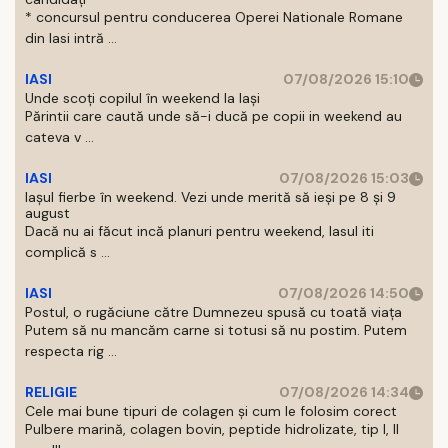
* concursul pentru conducerea Operei Nationale Romane
din Iasi intră ...
IASI
07/08/2026 15:10
Unde scoți copilul în weekend la Iași
Părintii care caută unde să-i ducă pe copii in weekend au
cateva v ...
IASI
07/08/2026 15:03
Iașul fierbe în weekend. Vezi unde merită să ieși pe 8 și 9
august
Dacă nu ai făcut incă planuri pentru weekend, Iasul iti
complică s ...
IASI
07/08/2026 14:50
Postul, o rugăciune către Dumnezeu spusă cu toată viața
Putem să nu mancăm carne si totusi să nu postim. Putem
respecta rig ...
RELIGIE
07/08/2026 14:34
Cele mai bune tipuri de colagen și cum le folosim corect
Pulbere marină, colagen bovin, peptide hidrolizate, tip I, II