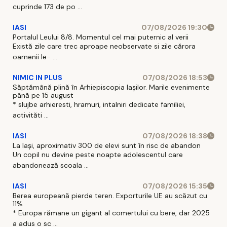
cuprinde 173 de po ...
IASI
07/08/2026 19:30
Portalul Leului 8/8. Momentul cel mai puternic al verii
Există zile care trec aproape neobservate si zile cărora
oamenii le- ...
NIMIC IN PLUS
07/08/2026 18:53
Săptămână plină în Arhiepiscopia Iașilor. Marile evenimente
până pe 15 august
* slujbe arhieresti, hramuri, intalniri dedicate familiei,
activităti ...
IASI
07/08/2026 18:38
La Iași, aproximativ 300 de elevi sunt în risc de abandon
Un copil nu devine peste noapte adolescentul care
abandonează scoala ...
IASI
07/08/2026 15:35
Berea europeană pierde teren. Exporturile UE au scăzut cu
11%
* Europa rămane un gigant al comertului cu bere, dar 2025
a adus o sc ...