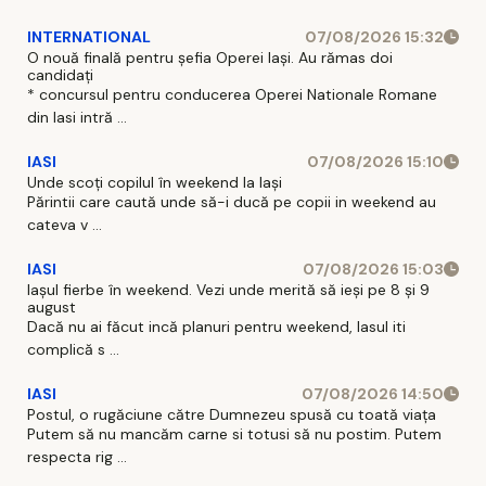
INTERNATIONAL
07/08/2026 15:32
O nouă finală pentru șefia Operei Iași. Au rămas doi
candidați
* concursul pentru conducerea Operei Nationale Romane
din Iasi intră ...
IASI
07/08/2026 15:10
Unde scoți copilul în weekend la Iași
Părintii care caută unde să-i ducă pe copii in weekend au
cateva v ...
IASI
07/08/2026 15:03
Iașul fierbe în weekend. Vezi unde merită să ieși pe 8 și 9
august
Dacă nu ai făcut incă planuri pentru weekend, Iasul iti
complică s ...
IASI
07/08/2026 14:50
Postul, o rugăciune către Dumnezeu spusă cu toată viața
Putem să nu mancăm carne si totusi să nu postim. Putem
respecta rig ...