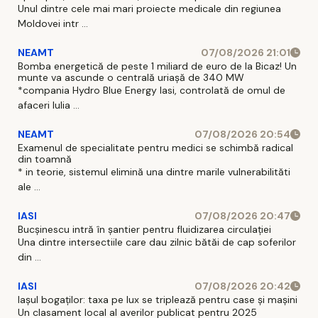
Unul dintre cele mai mari proiecte medicale din regiunea
Moldovei intr ...
NEAMT
07/08/2026 21:01
Bomba energetică de peste 1 miliard de euro de la Bicaz! Un
munte va ascunde o centrală uriașă de 340 MW
*compania Hydro Blue Energy Iasi, controlată de omul de
afaceri Iulia ...
NEAMT
07/08/2026 20:54
Examenul de specialitate pentru medici se schimbă radical
din toamnă
* in teorie, sistemul elimină una dintre marile vulnerabilităti
ale ...
IASI
07/08/2026 20:47
Bucșinescu intră în șantier pentru fluidizarea circulației
Una dintre intersectiile care dau zilnic bătăi de cap soferilor
din ...
IASI
07/08/2026 20:42
Iașul bogaților: taxa pe lux se triplează pentru case și mașini
Un clasament local al averilor publicat pentru 2025