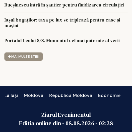
Bucșinescu intră în șantier pentru fluidizarea circulației
Iașul bogaților: taxa pe lux se triplează pentru case și
mașini
Portalul Leului 8/8. Momentul cel mai puternic al verii
MAI MULTE STIRI
La Iași
Moldova
Republica Moldova
Economie
In
Ziarul Evenimentul
Editia online din -
08.08.2026
-
02:28