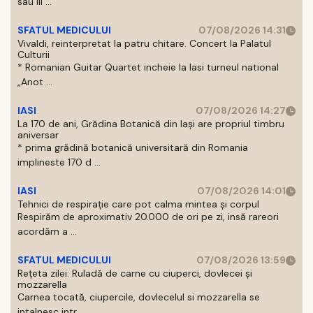
sau III ...
SFATUL MEDICULUI
07/08/2026 14:31
Vivaldi, reinterpretat la patru chitare. Concert la Palatul
Culturii
* Romanian Guitar Quartet incheie la Iasi turneul national
„Anot ...
IASI
07/08/2026 14:27
La 170 de ani, Grădina Botanică din Iași are propriul timbru
aniversar
* prima grădină botanică universitară din Romania
implineste 170 d ...
IASI
07/08/2026 14:01
Tehnici de respirație care pot calma mintea și corpul
Respirăm de aproximativ 20.000 de ori pe zi, insă rareori
acordăm a ...
SFATUL MEDICULUI
07/08/2026 13:59
Rețeta zilei: Ruladă de carne cu ciuperci, dovlecei și
mozzarella
Carnea tocată, ciupercile, dovlecelul si mozzarella se
intalnesc intr ...