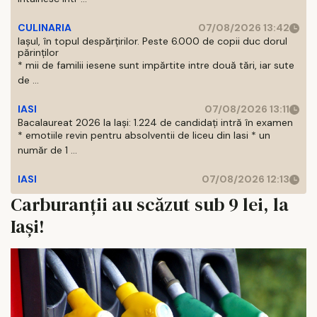
CULINARIA
07/08/2026 13:42
Iașul, în topul despărțirilor. Peste 6.000 de copii duc dorul
părinților
* mii de familii iesene sunt impărtite intre două tări, iar sute
de ...
IASI
07/08/2026 13:11
Bacalaureat 2026 la Iași: 1.224 de candidați intră în examen
* emotiile revin pentru absolventii de liceu din Iasi * un
număr de 1 ...
IASI
07/08/2026 12:13
Carburanții au scăzut sub 9 lei, la
Iași!