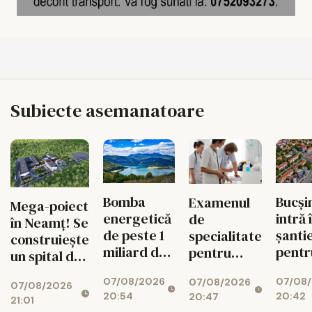
Subiecte asemanatoare
Bomba
Bucși
Examenul
Mega-poiect
energetică
intră 
de
în Neamț! Se
de peste 1
șanti
specialitate
construiește
miliard de
pentr
pentru
un spital de
euro de la
fluid
medici se
aproape 1,7
07/08/2026
07/08
Bicaz! Un
circul
07/08/2026
schimbă
07/08/2026
miliarde de
20:54
20:42
20:47
munte va
radical din
21:01
lei, cu 469