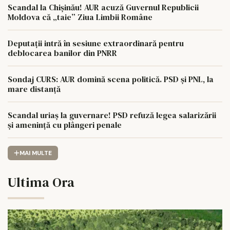
Scandal la Chișinău! AUR acuză Guvernul Republicii
Moldova că „taie” Ziua Limbii Române
Deputații intră în sesiune extraordinară pentru
deblocarea banilor din PNRR
Sondaj CURS: AUR domină scena politică. PSD și PNL, la
mare distanță
Scandal uriaș la guvernare! PSD refuză legea salarizării
și amenință cu plângeri penale
MAI MULTE
Ultima Ora