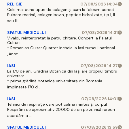
RELIGIE
07/08/2026 14:34
Cele mai bune tipuri de colagen și cum le folosim corect
Pulbere marină, colagen bovin, peptide hidrolizate, tip I, II
sau III ...
SFATUL MEDICULUI
07/08/2026 14:31
Vivaldi, reinterpretat la patru chitare. Concert la Palatul
Culturii
* Romanian Guitar Quartet incheie la Iasi turneul national
„Anot ...
IASI
07/08/2026 14:27
La 170 de ani, Grădina Botanică din Iași are propriul timbru
aniversar
* prima grădină botanică universitară din Romania
implineste 170 d ...
IASI
07/08/2026 14:01
Tehnici de respirație care pot calma mintea și corpul
Respirăm de aproximativ 20.000 de ori pe zi, insă rareori
acordăm a ...
SFATUL MEDICULUI
07/08/2026 13:59