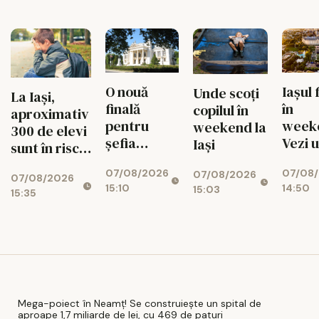
ascunde o
toamnă
de paturi
centrală
uriașă de
340 MW
O nouă
Iașul 
Unde scoți
La Iași,
finală
în
copilul în
aproximativ
pentru
week
weekend la
300 de elevi
șefia
Vezi 
Iași
sunt în risc
Operei Iași.
merit
de abandon
07/08/2026
07/08
Au rămas
ieși pe
07/08/2026
07/08/2026
15:10
14:50
15:03
doi
9 aug
15:35
candidați
Mega-poiect în Neamț! Se construiește un spital de
aproape 1,7 miliarde de lei, cu 469 de paturi