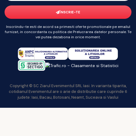
ÎNSCRIE-TE
Inscriindu-te esti de acord sa primesti oferte promotionale pe emailul
furnizat, in concordanta cu politica de Prelucrarea datelor personale. Te
vei putea dezabona in orice moment.
Copyright © SC Ziarul Evenimentul SRL Iasi. In varianta tiparita,
cotidianul Evenimentul are o arie de distributie care cuprinde 6
judete: Iasi, Bacau, Botosani, Neamt, Suceava si Vaslui