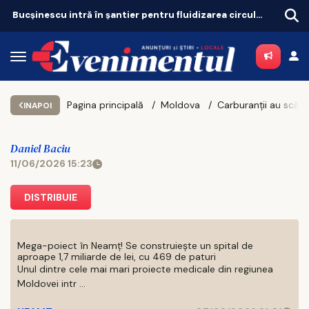
Bucșinescu intră în șantier pentru fluidizarea circulației
Pagina principală
Moldova
INAPOI
Daniel Baciu
11/06/2026 15:23
DISTRIBUIE
Mega-poiect în Neamț! Se construiește un spital de
aproape 1,7 miliarde de lei, cu 469 de paturi
Unul dintre cele mai mari proiecte medicale din regiunea
Moldovei intr ...