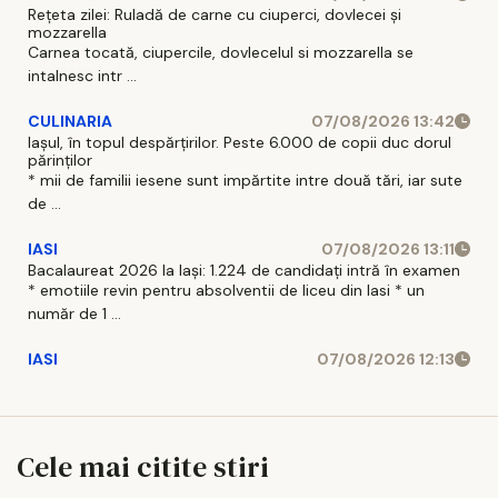
Rețeta zilei: Ruladă de carne cu ciuperci, dovlecei și
mozzarella
Carnea tocată, ciupercile, dovlecelul si mozzarella se
intalnesc intr ...
CULINARIA
07/08/2026 13:42
Iașul, în topul despărțirilor. Peste 6.000 de copii duc dorul
părinților
* mii de familii iesene sunt impărtite intre două tări, iar sute
de ...
IASI
07/08/2026 13:11
Bacalaureat 2026 la Iași: 1.224 de candidați intră în examen
* emotiile revin pentru absolventii de liceu din Iasi * un
număr de 1 ...
IASI
07/08/2026 12:13
Cele mai citite stiri