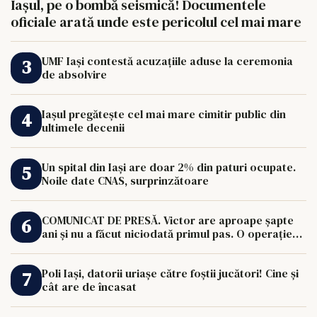
Iașul, pe o bombă seismică! Documentele
oficiale arată unde este pericolul cel mai mare
UMF Iași contestă acuzațiile aduse la ceremonia
de absolvire
Iașul pregătește cel mai mare cimitir public din
ultimele decenii
Un spital din Iași are doar 2% din paturi ocupate.
Noile date CNAS, surprinzătoare
COMUNICAT DE PRESĂ. Victor are aproape șapte
ani și nu a făcut niciodată primul pas. O operație
de 33.000 de euro îi poate schimba viața.
Poli Iași, datorii uriașe către foștii jucători! Cine și
cât are de încasat