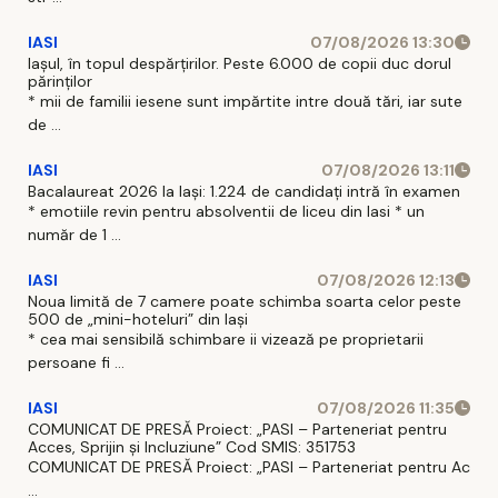
IASI
07/08/2026 13:30
Iașul, în topul despărțirilor. Peste 6.000 de copii duc dorul
părinților
* mii de familii iesene sunt impărtite intre două tări, iar sute
de ...
IASI
07/08/2026 13:11
Bacalaureat 2026 la Iași: 1.224 de candidați intră în examen
* emotiile revin pentru absolventii de liceu din Iasi * un
număr de 1 ...
IASI
07/08/2026 12:13
Noua limită de 7 camere poate schimba soarta celor peste
500 de „mini-hoteluri” din Iași
* cea mai sensibilă schimbare ii vizează pe proprietarii
persoane fi ...
IASI
07/08/2026 11:35
COMUNICAT DE PRESĂ Proiect: „PASI – Parteneriat pentru
Acces, Sprijin și Incluziune” Cod SMIS: 351753
COMUNICAT DE PRESĂ Proiect: „PASI – Parteneriat pentru Ac
...