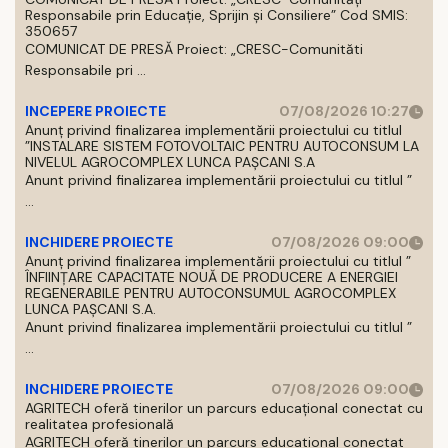
Responsabile prin Educație, Sprijin și Consiliere” Cod SMIS:
350657
COMUNICAT DE PRESĂ Proiect: „CRESC-Comunităti
Responsabile pri ...
INCEPERE PROIECTE
07/08/2026 10:27
Anunț privind finalizarea implementării proiectului cu titlul
”INSTALARE SISTEM FOTOVOLTAIC PENTRU AUTOCONSUM LA
NIVELUL AGROCOMPLEX LUNCA PAȘCANI S.A
Anunt privind finalizarea implementării proiectului cu titlul ”
...
INCHIDERE PROIECTE
07/08/2026 09:00
Anunț privind finalizarea implementării proiectului cu titlul ”
ÎNFIINȚARE CAPACITATE NOUĂ DE PRODUCERE A ENERGIEI
REGENERABILE PENTRU AUTOCONSUMUL AGROCOMPLEX
LUNCA PAȘCANI S.A.
Anunt privind finalizarea implementării proiectului cu titlul ”
...
INCHIDERE PROIECTE
07/08/2026 09:00
AGRITECH oferă tinerilor un parcurs educațional conectat cu
realitatea profesională
AGRITECH oferă tinerilor un parcurs educational conectat