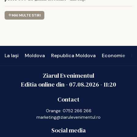
MAI MULTE STIRI
La Iași
Moldova
Republica Moldova
Economie
In
Ziarul Evenimentul
Editia online din -
07.08.2026
-
11:20
Contact
Orange: 0752 266 266
marketing@ziarulevenimentul.ro
Social media