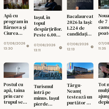
Apă cu
Noua
Bacalaureat
Iașul, în
program în
de 7
2026 la Iași:
topul
Bârnova și
cam
1.224 de
despărțirilor.
Ciurea
poat
candidați
Peste 6.000
până la 31
schi
intră în
de copii duc
07/08/2026
07/0
august
soar
07/08/2026
examen
07/08/2026
dorul
13:30
11:35
12:13
celo
13:11
părinților
500 
„min
hote
din I
Postul cu
Tot 
Târgu-
Turismul
apă, taina
mulți
Neamț
intră pe
prin care
ajun
testează un
minus. Iașul
trupul se
depi
purtător de
pierde
reface
ajut
cuvânt