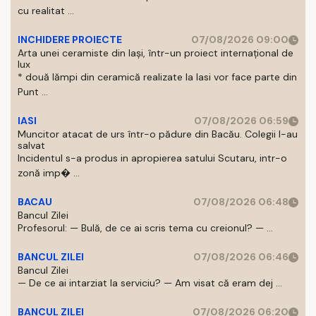
cu realitat ...
INCHIDERE PROIECTE
07/08/2026 09:00
Arta unei ceramiste din Iași, într-un proiect internațional de
lux
* două lămpi din ceramică realizate la Iasi vor face parte din
Punt ...
IASI
07/08/2026 06:59
Muncitor atacat de urs într-o pădure din Bacău. Colegii l-au
salvat
Incidentul s-a produs in apropierea satului Scutaru, intr-o
zonă imp� ...
BACAU
07/08/2026 06:48
Bancul Zilei
Profesorul: — Bulă, de ce ai scris tema cu creionul? — ...
BANCUL ZILEI
07/08/2026 06:46
Bancul Zilei
— De ce ai intarziat la serviciu? — Am visat că eram dej ...
BANCUL ZILEI
07/08/2026 06:20