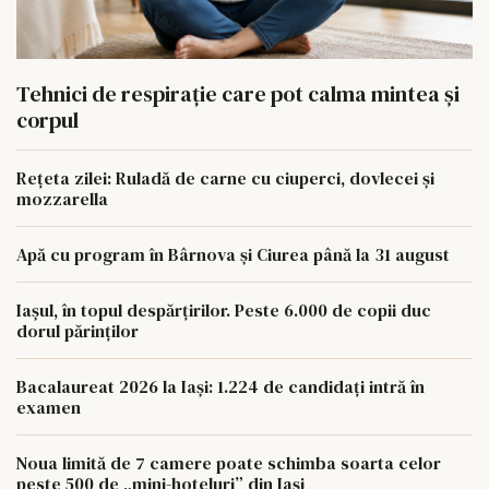
Tehnici de respirație care pot calma mintea și
corpul
Rețeta zilei: Ruladă de carne cu ciuperci, dovlecei și
mozzarella
Apă cu program în Bârnova și Ciurea până la 31 august
Iașul, în topul despărțirilor. Peste 6.000 de copii duc
dorul părinților
Bacalaureat 2026 la Iași: 1.224 de candidați intră în
examen
Noua limită de 7 camere poate schimba soarta celor
peste 500 de „mini-hoteluri” din Iași