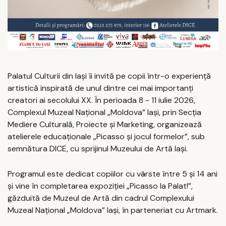
Palatul Culturii din Iași îi invită pe copii într-o experiență
artistică inspirată de unul dintre cei mai importanți
creatori ai secolului XX. În perioada 8 - 11 iulie 2026,
Complexul Muzeal Național „Moldova” Iași, prin Secția
Mediere Culturală, Proiecte și Marketing, organizează
atelierele educaționale „Picasso și jocul formelor”, sub
semnătura DICE, cu sprijinul Muzeului de Artă Iași.
Programul este dedicat copiilor cu vârste între 5 și 14 ani
și vine în completarea expoziției „Picasso la Palat!”,
găzduită de Muzeul de Artă din cadrul Complexului
Muzeal Național „Moldova” Iași, în parteneriat cu Artmark.