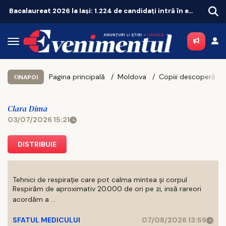
Bacalaureat 2026 la Iași: 1.224 de candidați intră în examen
Pagina principală
Moldova
INAPOI
Clara Dima
03/07/2026 15:21
DISTRIBUIE
Tehnici de respirație care pot calma mintea și corpul
Respirăm de aproximativ 20.000 de ori pe zi, insă rareori
acordăm a ...
SFATUL MEDICULUI
07/08/2026 13:59