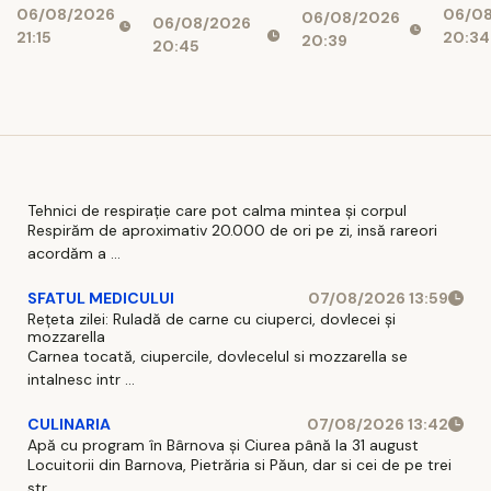
vizitatori în
06/08/2026
06/0
socia
06/08/2026
creat cu
06/08/2026
2026
21:15
20:34
20:39
Topu
inteligență
20:45
mai 
artificială
com
Tehnici de respirație care pot calma mintea și corpul
Respirăm de aproximativ 20.000 de ori pe zi, insă rareori
acordăm a ...
SFATUL MEDICULUI
07/08/2026 13:59
Rețeta zilei: Ruladă de carne cu ciuperci, dovlecei și
mozzarella
Carnea tocată, ciupercile, dovlecelul si mozzarella se
intalnesc intr ...
CULINARIA
07/08/2026 13:42
Apă cu program în Bârnova și Ciurea până la 31 august
Locuitorii din Barnova, Pietrăria si Păun, dar si cei de pe trei
str ...