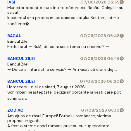
IASI
07/08/2026 06:59
Muncitor atacat de urs într-o pădure din Bacău. Colegii l-au
salvat
Incidentul s-a produs in apropierea satului Scutaru, intr-o
zonă imp� ...
BACAU
07/08/2026 06:48
Bancul Zilei
Profesorul: — Bulă, de ce ai scris tema cu creionul? — ...
BANCUL ZILEI
07/08/2026 06:46
Bancul Zilei
— De ce ai intarziat la serviciu? — Am visat că eram dej ...
BANCUL ZILEI
07/08/2026 06:20
Horoscopul zilei de vineri, 7 august 2026
Schimbări neasteptate, decizii importante si vesti care pot
schimba d ...
ZODIAC
07/08/2026 06:10
Am ajuns de râsul Europei! Fotbalul românesc, victima
propriei aroganțe
A fost o vreme cand romanii priveau cu superioritate