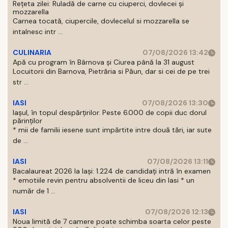
Rețeta zilei: Ruladă de carne cu ciuperci, dovlecei și
mozzarella
Carnea tocată, ciupercile, dovlecelul si mozzarella se
intalnesc intr ...
CULINARIA
07/08/2026 13:42
Apă cu program în Bârnova și Ciurea până la 31 august
Locuitorii din Barnova, Pietrăria si Păun, dar si cei de pe trei
str ...
IASI
07/08/2026 13:30
Iașul, în topul despărțirilor. Peste 6.000 de copii duc dorul
părinților
* mii de familii iesene sunt impărtite intre două tări, iar sute
de ...
IASI
07/08/2026 13:11
Bacalaureat 2026 la Iași: 1.224 de candidați intră în examen
* emotiile revin pentru absolventii de liceu din Iasi * un
număr de 1 ...
IASI
07/08/2026 12:13
Noua limită de 7 camere poate schimba soarta celor peste