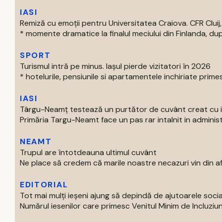
IASI
Remiză cu emoții pentru Universitatea Craiova. CFR Cluij, 
* momente dramatice la finalul meciului din Finlanda, dup
SPORT
Turismul intră pe minus. Iașul pierde vizitatori în 2026
* hotelurile, pensiunile si apartamentele inchiriate primes
IASI
Târgu-Neamț testează un purtător de cuvânt creat cu int
Primăria Targu-Neamt face un pas rar intalnit in administr
NEAMT
Trupul are întotdeauna ultimul cuvânt
Ne place să credem că marile noastre necazuri vin din afar
EDITORIAL
Tot mai mulți ieșeni ajung să depindă de ajutoarele soc
Numărul iesenilor care primesc Venitul Minim de Incluziun