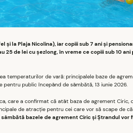
el și la Plaja Nicolina), iar copiii sub 7 ani și pensionari
sau 25 de lei cu șezlong, în vreme ce copiii sub 10 ani
rea temperaturilor de vară: principalele baze de agre
le pentru public începând de sâmbătă, 13 iunie 2026.
rica, care a confirmat că atât baza de agrement Ciric, c
ncipale de atracție pentru cei care vor să scape de că
 sâmbătă bazele de agrement Ciric și Ștrandul vor f