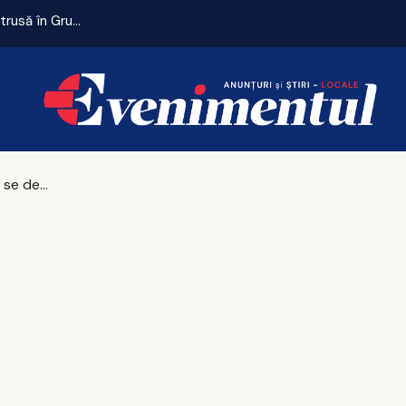
Remiză cu emoții pentru Universitatea Craiova. CFR Cluij, distrusă în Gruia!
În week-end, se deschide ștrandul!