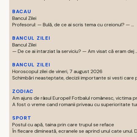
BACAU
Bancul Zilei
Profesorul: — Bulă, de ce ai scris tema cu creionul? — ...
BANCUL ZILEI
Bancul Zilei
— De ce ai intarziat la serviciu? — Am visat că eram dej ..
BANCUL ZILEI
Horoscopul zilei de vineri, 7 august 2026
Schimbări neasteptate, decizii importante si vesti care p
ZODIAC
Am ajuns de râsul Europei! Fotbalul românesc, victima p
A fost o vreme cand romanii priveau cu superioritate turur
SPORT
Postul cu apă, taina prin care trupul se reface
În fiecare dimineată, ecranele se aprind unul cate unul. Di