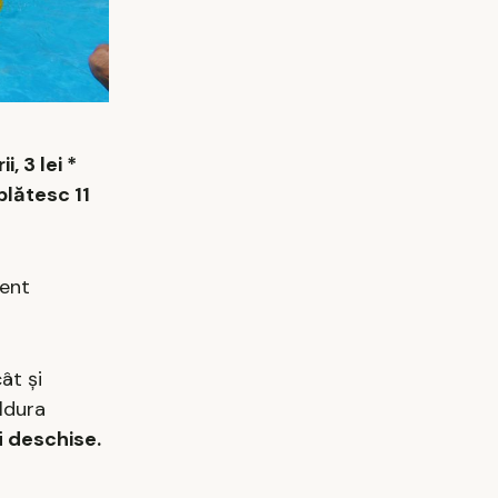
i, 3 lei *
 plătesc 11
ment
ât și
ldura
i deschise.