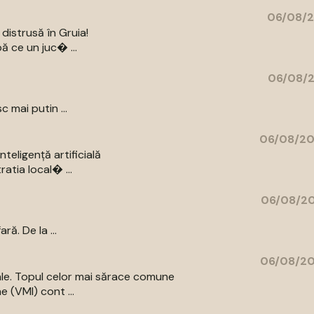
06/08/2
distrusă în Gruia!
ă ce un juc� ...
06/08/2
c mai putin ...
06/08/20
eligență artificială
atia local� ...
06/08/20
ă. De la ...
06/08/20
iale. Topul celor mai sărace comune
e (VMI) cont ...