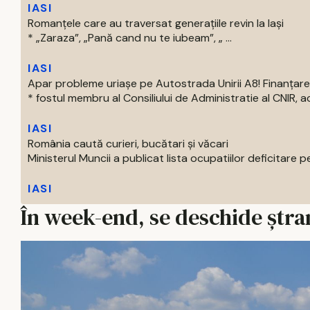
IASI
Romanțele care au traversat generațiile revin la Iași
* „Zaraza”, „Pană cand nu te iubeam”, „ ...
IASI
Apar probleme uriașe pe Autostrada Unirii A8! Finanțare
* fostul membru al Consiliului de Administratie al CNIR, acti
IASI
România caută curieri, bucătari și văcari
Ministerul Muncii a publicat lista ocupatiilor deficitare pe
IASI
În week-end, se deschide ștra