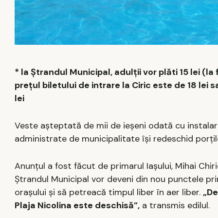
* la Ștrandul Municipal, adulții vor plăti 15 lei (la f
prețul biletului de intrare la Ciric este de 18 lei 
lei
Veste așteptată de mii de ieșeni odată cu instala
administrate de municipalitate își redeschid porți
Anunțul a fost făcut de primarul Iașului, Mihai Chi
Ștrandul Municipal vor deveni din nou punctele pri
orașului și să petreacă timpul liber în aer liber.
„De
Plaja Nicolina este deschisă”,
a transmis edilul.