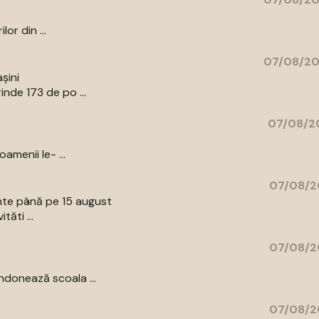
or din ...
07/08/20
șini
nde 173 de po ...
07/08/20
amenii le- ...
07/08/2
ente până pe 15 august
tăti ...
07/08/2
donează scoala ...
07/08/2