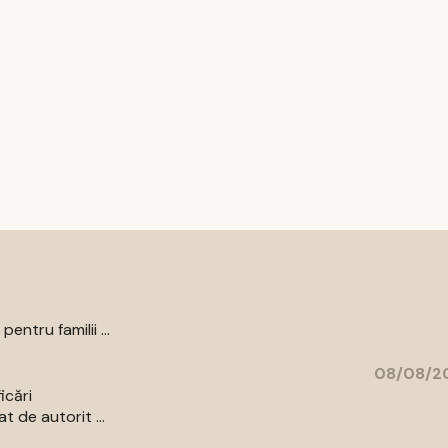
ntru familii ...
08/08/20
icări
 de autorit ...