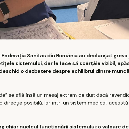
iei Federația Sanitas din România au declanșat grev
țele sistemului, dar le face să scârțâie vizibil, apă
r deschid o dezbatere despre echilibrul dintre muncă
de” se află însă un mesaj extrem de dur: dacă revendic
o direcție posibilă. Iar într-un sistem medical, această
ng chiar nucleul funcționării sistemului: o valoare de