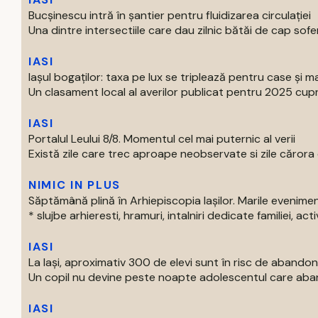
Bucșinescu intră în șantier pentru fluidizarea circulației
Una dintre intersectiile care dau zilnic bătăi de cap soferil
IASI
Iașul bogaților: taxa pe lux se triplează pentru case și ma
Un clasament local al averilor publicat pentru 2025 cupri
IASI
Portalul Leului 8/8. Momentul cel mai puternic al verii
Există zile care trec aproape neobservate si zile cărora o
NIMIC IN PLUS
Săptămână plină în Arhiepiscopia Iașilor. Marile evenim
* slujbe arhieresti, hramuri, intalniri dedicate familiei, activi
IASI
La Iași, aproximativ 300 de elevi sunt în risc de abandon
Un copil nu devine peste noapte adolescentul care aban
IASI