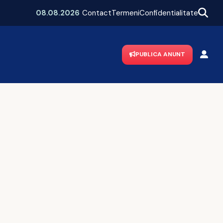
Mega-poiect în Neamț! Se construiește un spital de aproape 1,7 miliarde de lei, cu 469 de paturi
08.08.2026
Contact
Termeni
Confidentialitate
PUBLICA ANUNT