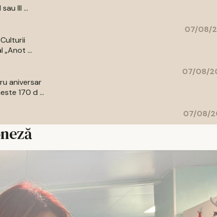
au III ...
07/08/2
Culturii
 „Anot ...
07/08/20
bru aniversar
ste 170 d ...
07/08/2
oneză