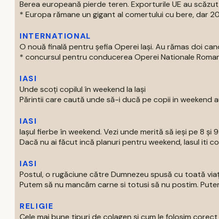
Berea europeană pierde teren. Exporturile UE au scăzut
* Europa rămane un gigant al comertului cu bere, dar 202
INTERNATIONAL
O nouă finală pentru șefia Operei Iași. Au rămas doi can
* concursul pentru conducerea Operei Nationale Romane d
IASI
Unde scoți copilul în weekend la Iași
Părintii care caută unde să-i ducă pe copii in weekend au
IASI
Iașul fierbe în weekend. Vezi unde merită să ieși pe 8 și 
Dacă nu ai făcut incă planuri pentru weekend, Iasul iti com
IASI
Postul, o rugăciune către Dumnezeu spusă cu toată via
Putem să nu mancăm carne si totusi să nu postim. Putem 
RELIGIE
Cele mai bune tipuri de colagen și cum le folosim corect