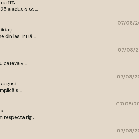
 cu 11%
5 a adus o sc ...
07/08/2
didați
in Iasi intră ...
07/08/2
 cateva v ...
07/08/20
9 august
plică s ...
07/08/20
ța
respecta rig ...
07/08/20