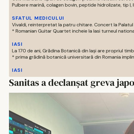
Pulbere marină, colagen bovin, peptide hidrolizate, tip I, II s
SFATUL MEDICULUI
Vivaldi, reinterpretat la patru chitare. Concert la Palatul 
* Romanian Guitar Quartet incheie la Iasi turneul national
IASI
La 170 de ani, Grădina Botanică din Iași are propriul tim
* prima grădină botanică universitară din Romania impline
IASI
Sanitas a declanșat greva jap