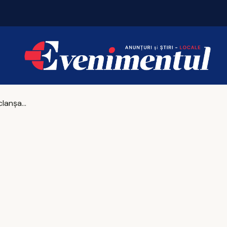
Sanitas a declanșat greva japoneză