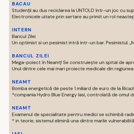
BACAU
Studenții au dus reciclarea la UNTOLD într-un joc cu supe
Electronicele uitate prin sertare au primit un rol neastep
INTERN
Bancul Zilei
Un optimist si un pesimist intră intr-un bar. Pesimistul: „Ma
BANCUL ZILEI
Mega-poiect în Neamț! Se construiește un spital de aproa
Unul dintre cele mai mari proiecte medicale din regiunea M
NEAMT
Bomba energetică de peste 1 miliard de euro de la Bic
*compania Hydro Blue Energy Iasi, controlată de omul de af
NEAMT
Examenul de specialitate pentru medici se schimbă radi
* in teorie, sistemul elimină una dintre marile vulnerabilităti
IASI