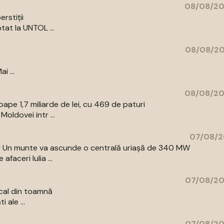
08/08/20
rstiții
tat la UNTOL ...
08/08/20
i ...
08/08/20
pe 1,7 miliarde de lei, cu 469 de paturi
oldovei intr ...
07/08/2
az! Un munte va ascunde o centrală uriașă de 340 MW
aceri Iulia ...
07/08/20
cal din toamnă
 ale ...
07/08/20