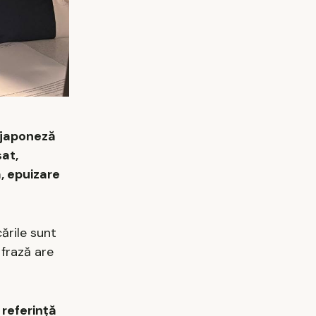
a japoneză
sat,
, epuizare
ările sunt
 frază are
 referință