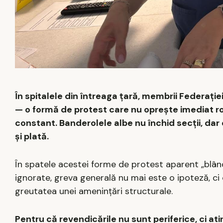
În spitalele din întreaga țară, membrii Federaț
— o formă de protest care nu oprește imediat roti
constant. Banderolele albe nu închid secții, da
și plată.
În spatele acestei forme de protest aparent „blân
ignorate, greva generală nu mai este o ipoteză, ci 
greutatea unei amenințări structurale.
Pentru că revendicările nu sunt periferice, ci ati