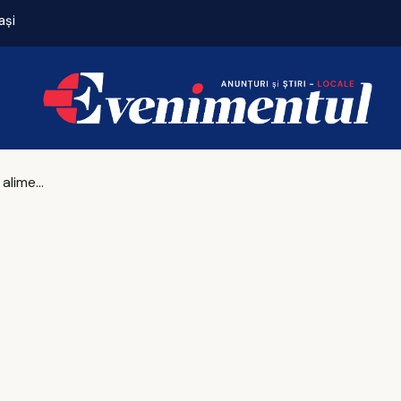
ași
Case istorice din Iași salvate prin restaurante, cli
Suplimentele alimentare pot deveni arme letale