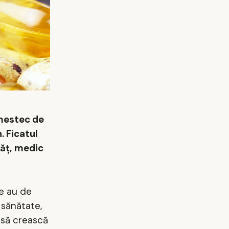
amestec de
. Ficatul
băț, medic
e au de
 sănătate,
 să crească