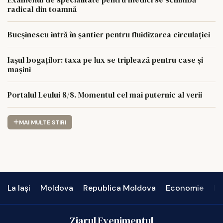
radical din toamnă
Bucșinescu intră în șantier pentru fluidizarea circulației
Iașul bogaților: taxa pe lux se triplează pentru case și
mașini
Portalul Leului 8/8. Momentul cel mai puternic al verii
MAI MULTE STIRI
La Iași
Moldova
Republica Moldova
Economie
In
Ziarul Evenimentul