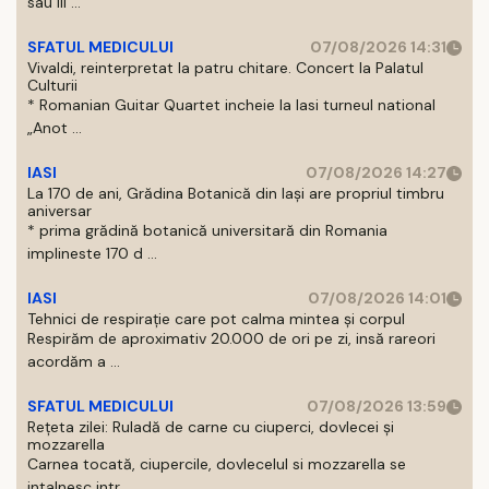
sau III ...
SFATUL MEDICULUI
07/08/2026 14:31
Vivaldi, reinterpretat la patru chitare. Concert la Palatul
Culturii
* Romanian Guitar Quartet incheie la Iasi turneul national
„Anot ...
IASI
07/08/2026 14:27
La 170 de ani, Grădina Botanică din Iași are propriul timbru
aniversar
* prima grădină botanică universitară din Romania
implineste 170 d ...
IASI
07/08/2026 14:01
Tehnici de respirație care pot calma mintea și corpul
Respirăm de aproximativ 20.000 de ori pe zi, insă rareori
acordăm a ...
SFATUL MEDICULUI
07/08/2026 13:59
Rețeta zilei: Ruladă de carne cu ciuperci, dovlecei și
mozzarella
Carnea tocată, ciupercile, dovlecelul si mozzarella se
intalnesc intr ...