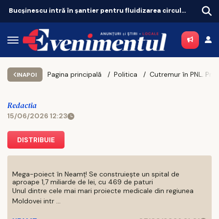
Bucșinescu intră în șantier pentru fluidizarea circulației
Pagina principală
Politica
Cutremur în PNL. Predoiu cere susținerea Guver
INAPOI
Redactia
15/06/2026 12:23
DISTRIBUIE
Mega-poiect în Neamț! Se construiește un spital de
aproape 1,7 miliarde de lei, cu 469 de paturi
Unul dintre cele mai mari proiecte medicale din regiunea
Moldovei intr ...