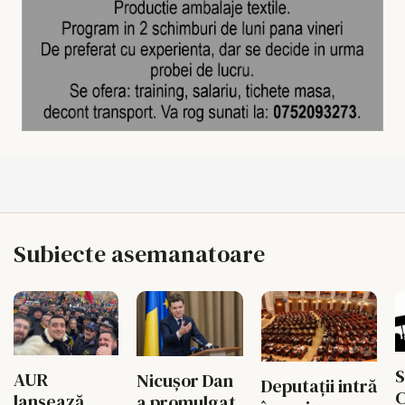
Subiecte asemanatoare
S
AUR
Nicușor Dan
Deputații intră
C
lansează
a promulgat