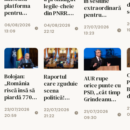
în sesiune
d
platforma
legile-cheie
extraordinară
s
pentru
din PNRR.
pentru
p
suspendarea
Codul
deblocarea
2
ș
06/08/2026
lui Nicușor
04/08/2026
Urbanismului
27/07/2026
banilor din
1
13:09
22:12
Dan
intră în
13:23
PNRR
d
vigoare
C
Bolojan:
Raportul
AUR rupe
P
„România
care zguduie
orice punte cu
B
riscă însă să
scena
PSD, „cât timp
d
piardă 770
politică!
Grindeanu
ș
de milioane
Cotroceni
conduce
2
d
23/07/2026
de euro dacă
22/07/2026
explică de ce
21/07/2026
partidul”
0
20:59
r
21:22
legea
cresc
09:30
i
salarizării nu
suveraniștii