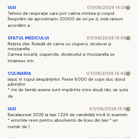
IASI
07/08/2026 14:01
Tehnici de respirație care pot calma mintea și corpul
Respirăm de aproximativ 20.000 de ori pe zi, insă rareori
acordăm a ...
SFATUL MEDICULUI
07/08/2026 13:59
Rețeta zilei: Ruladă de carne cu ciuperci, dovlecei și
mozzarella
Carnea tocată, ciupercile, dovlecelul si mozzarella se
intalnesc intr ...
CULINARIA
07/08/2026 13:42
Iașul, în topul despărțirilor. Peste 6.000 de copii duc dorul
părinților
* mii de familii iesene sunt impărtite intre două tări, iar sute
de ...
IASI
07/08/2026 13:11
Bacalaureat 2026 la Iași: 1.224 de candidați intră în examen
* emotiile revin pentru absolventii de liceu din Iasi * un
număr de 1 ...