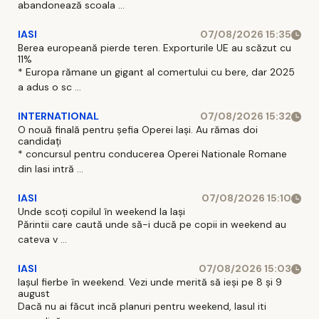
abandonează scoala ...
IASI
07/08/2026 15:35
Berea europeană pierde teren. Exporturile UE au scăzut cu
11%
* Europa rămane un gigant al comertului cu bere, dar 2025
a adus o sc ...
INTERNATIONAL
07/08/2026 15:32
O nouă finală pentru șefia Operei Iași. Au rămas doi
candidați
* concursul pentru conducerea Operei Nationale Romane
din Iasi intră ...
IASI
07/08/2026 15:10
Unde scoți copilul în weekend la Iași
Părintii care caută unde să-i ducă pe copii in weekend au
cateva v ...
IASI
07/08/2026 15:03
Iașul fierbe în weekend. Vezi unde merită să ieși pe 8 și 9
august
Dacă nu ai făcut incă planuri pentru weekend, Iasul iti