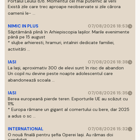
Portalul Leului 8/8. Momentul cel mai puternic al verii
Există zile care trec aproape neobservate si zile cărora
oamenii le- ...
NIMIC IN PLUS
07/08/2026 18:53
Săptămână plină în Arhiepiscopia Iașilor. Marile evenimente
până pe 15 august
* slujbe arhieresti, hramuri, intalniri dedicate familiei,
activităti ...
IASI
07/08/2026 18:38
La Iași, aproximativ 300 de elevi sunt în risc de abandon
Un copil nu devine peste noapte adolescentul care
abandonează scoala ...
IASI
07/08/2026 15:35
Berea europeană pierde teren. Exporturile UE au scăzut cu
11%
* Europa rămane un gigant al comertului cu bere, dar 2025
a adus o sc ...
INTERNATIONAL
07/08/2026 15:32
O nouă finală pentru șefia Operei Iași. Au rămas doi
candidați