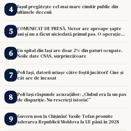
Iașul pregătește cel mai mare cimitir public din
ultimele decenii
COMUNICAT DE PRESĂ. Victor are aproape șapte
ani și nu a făcut niciodată primul pas. O operație
de 33.000 de euro îi poate schimba viața.
Un spital din Iași are doar 2% din paturi ocupate.
Noile date CNAS, surprinzătoare
Poli Iași, datorii uriașe către foștii jucători! Cine și
cât are de încasat
Poli Iași răspunde acuzațiilor: „Clubul era la un pas
de dispariție. Nu rescrieți istoria!”
Guvern nou la Chișinău! Vasile Tofan promite
aderarea Republicii Moldova la UE până în 2028