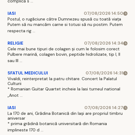
complică s ...
IASI
07/08/2026 14:50
Postul, o rugăciune către Dumnezeu spusă cu toată viața
Putem să nu mancăm carne si totusi să nu postim. Putem
respecta rig ...
RELIGIE
07/08/2026 14:34
Cele mai bune tipuri de colagen și cum le folosim corect
Pulbere marină, colagen bovin, peptide hidrolizate, tip I, II
sau III ...
SFATUL MEDICULUI
07/08/2026 14:31
Vivaldi, reinterpretat la patru chitare. Concert la Palatul
Culturii
* Romanian Guitar Quartet incheie la Iasi turneul national
„Anot ...
IASI
07/08/2026 14:27
La 170 de ani, Grădina Botanică din Iași are propriul timbru
aniversar
* prima grădină botanică universitară din Romania
implineste 170 d ...