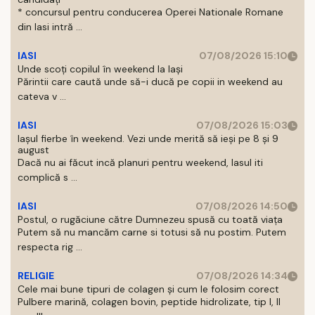
* concursul pentru conducerea Operei Nationale Romane
din Iasi intră ...
IASI
07/08/2026 15:10
Unde scoți copilul în weekend la Iași
Părintii care caută unde să-i ducă pe copii in weekend au
cateva v ...
IASI
07/08/2026 15:03
Iașul fierbe în weekend. Vezi unde merită să ieși pe 8 și 9
august
Dacă nu ai făcut incă planuri pentru weekend, Iasul iti
complică s ...
IASI
07/08/2026 14:50
Postul, o rugăciune către Dumnezeu spusă cu toată viața
Putem să nu mancăm carne si totusi să nu postim. Putem
respecta rig ...
RELIGIE
07/08/2026 14:34
Cele mai bune tipuri de colagen și cum le folosim corect
Pulbere marină, colagen bovin, peptide hidrolizate, tip I, II