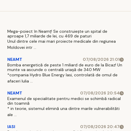
trece”
Mega-poiect în Neamț! Se construiește un spital de
aproape 1,7 miliarde de lei, cu 469 de paturi
Unul dintre cele mai mari proiecte medicale din regiunea
Moldovei intr ...
NEAMT
07/08/2026 21:01
Bomba energetică de peste 1 miliard de euro de la Bicaz! Un
munte va ascunde o centrală uriașă de 340 MW
*compania Hydro Blue Energy Iasi, controlată de omul de
afaceri Iulia ...
NEAMT
07/08/2026 20:54
Examenul de specialitate pentru medici se schimbă radical
din toamnă
* in teorie, sistemul elimină una dintre marile vulnerabilităti
ale ...
IASI
07/08/2026 20:47