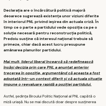
Declarația are o încărcătură politică majoră
deoarece sugerează existența unor viziuni diferite
în interiorul PNL privind ieșirea din actuala criză. În
timp ce o parte a partidului vede opoziția ca pe o
soluție necesară pentru reconstrucția politică,
Predoiu susține că interesul național trebuie să
primeze, chiar dacă acest lucru presupune
amânarea planurilor partidului.
Mai mult, liderul liberal încearcă să redefinească
însăși decizia prin care PNL a anunțat anterior
trecerea în opoziție, argumentând că aceasta a fost
adoptată într-un context diferit și că actuala situație
impune o reevaluare rapidă a poziției partidului.
Astfel, ședința Biroului Politic Național al PNL capătă o
miză uriașă. Nu se mai discută doar despre susținerea