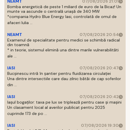
NEAMT
07/08/2026 21:01
Bomba energetică de peste 1 miliard de euro de la Bicaz! Un
munte va ascunde o centrală uriașă de 340 MW
*compania Hydro Blue Energy Iasi, controlată de omul de
afaceri Iulia ...
NEAMT
07/08/2026 20:54
Examenul de specialitate pentru medici se schimbă radical
din toamnă
* in teorie, sistemul elimină una dintre marile vulnerabilităti
ale ...
IASI
07/08/2026 20:47
Bucșinescu intră în șantier pentru fluidizarea circulației
Una dintre intersectiile care dau zilnic bătăi de cap soferilor
din ...
IASI
07/08/2026 20:42
Iașul bogaților: taxa pe lux se triplează pentru case și mașini
Un clasament local al averilor publicat pentru 2025
cuprinde 173 de po ...
IASI
07/08/2026 19:30