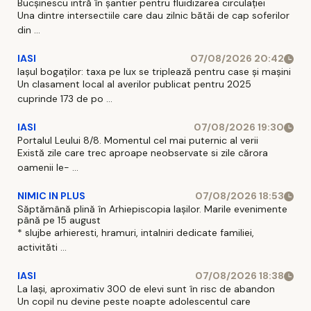
Bucșinescu intră în șantier pentru fluidizarea circulației
Una dintre intersectiile care dau zilnic bătăi de cap soferilor
din ...
IASI
07/08/2026 20:42
Iașul bogaților: taxa pe lux se triplează pentru case și mașini
Un clasament local al averilor publicat pentru 2025
cuprinde 173 de po ...
IASI
07/08/2026 19:30
Portalul Leului 8/8. Momentul cel mai puternic al verii
Există zile care trec aproape neobservate si zile cărora
oamenii le- ...
NIMIC IN PLUS
07/08/2026 18:53
Săptămână plină în Arhiepiscopia Iașilor. Marile evenimente
până pe 15 august
* slujbe arhieresti, hramuri, intalniri dedicate familiei,
activităti ...
IASI
07/08/2026 18:38
La Iași, aproximativ 300 de elevi sunt în risc de abandon
Un copil nu devine peste noapte adolescentul care