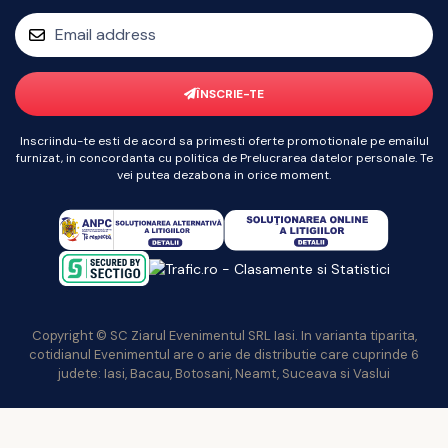
ÎNSCRIE-TE
Inscriindu-te esti de acord sa primesti oferte promotionale pe emailul
furnizat, in concordanta cu politica de Prelucrarea datelor personale. Te
vei putea dezabona in orice moment.
Copyright © SC Ziarul Evenimentul SRL Iasi. In varianta tiparita,
cotidianul Evenimentul are o arie de distributie care cuprinde 6
judete: Iasi, Bacau, Botosani, Neamt, Suceava si Vaslui