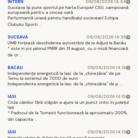
INTERN
09/08/2026 14:44
Suceava își pune sportul pe harta Europei! CSU, campioană
europeană pentru a cincea oară
Performantă uriasă pentru handbalul sucevean! Echipa
Clubului Sporti ...
SUCEAVA
09/08/2026 14:38
UMB forțează deschiderea autostrăzii de la Adjud la Bacău
* este in joc jalonul PNRR din 31 august, cu o miză financiară
de or ...
BACAU
09/08/2026 14:16
Independența energetică la Iași: de la „chinezăria” de pe
Temu la sistemul de 7.000 de euro
Independenta energetică la Iasi: de la „chinezăria” de p ...
IASI
09/08/2026 14:15
Criza câinilor fără stăpân a ajuns la un punct critic în județul
Iași
* Padocul de la Tomesti functionează la aproximativ 200%
din capacita ...
IASI
09/08/2026 14:13
Hainele uitate în dulap îşi caută o nouă poveste