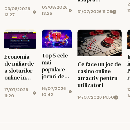
cum ușor
jocurilor de
2
j
managementului
03/08/2026
atragi banii
03/08/2026
noroc
1
31/07/2026 11:09
bugetului la
13:25
zilnic
13:27
cazino online
Top 5 cele
Economia
mai
de miliarde
î
Ce face un joc de
populare
a sloturilor
P
casino online
jocuri de
online în
r
atractiv pentru
noroc
2026
c
utilizatori
16/07/2026
online
17/07/2026
1
10:42
11:20
1
14/07/2026 14:50