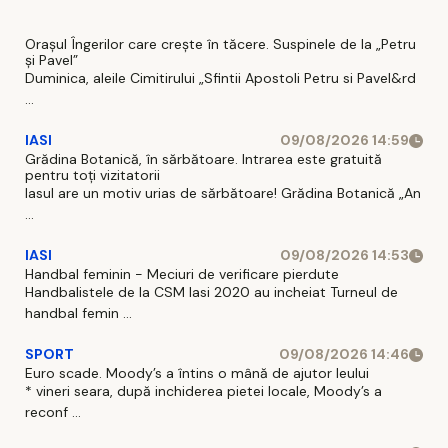
Orașul Îngerilor care crește în tăcere. Suspinele de la „Petru
și Pavel”
Duminica, aleile Cimitirului „Sfintii Apostoli Petru si Pavel&rd
...
IASI
09/08/2026 14:59
Grădina Botanică, în sărbătoare. Intrarea este gratuită
pentru toți vizitatorii
Iasul are un motiv urias de sărbătoare! Grădina Botanică „An
...
IASI
09/08/2026 14:53
Handbal feminin - Meciuri de verificare pierdute
Handbalistele de la CSM Iasi 2020 au incheiat Turneul de
handbal femin ...
SPORT
09/08/2026 14:46
Euro scade. Moody’s a întins o mână de ajutor leului
* vineri seara, după inchiderea pietei locale, Moody’s a
reconf ...