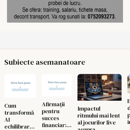
Subiecte asemanatoare
Afirmații
Cum
Impactul
pentru
transformă
ritmului mai lent
succes
AI
al jocurilor live
financiar:
echilibrarea
a
asupra