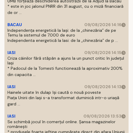
UMB forțează deschiderea autostrăzii de la Adjud la Bacău
* este in joc jalonul PNRR din 31 august, cu o miză financiară
de or ...
BACAU
09/08/2026 14:16
Independența energetică la Iași: de la „chinezăria” de pe
Temu la sistemul de 7.000 de euro
Independenta energetică la Iasi: de la „chinezăria” de p ...
IASI
09/08/2026 14:15
Criza câinilor fără stăpân a ajuns la un punct critic în județul
Iași
* Padocul de la Tomesti functionează la aproximativ 200%
din capacita ...
IASI
09/08/2026 14:13
Hainele uitate în dulap îşi caută o nouă poveste
Piaţa Unirii din Iaşi s-a transformat duminică intr-o uriaşă
gard ...
IASI
09/08/2026 13:53
Se schimbă jocul în comerțul online. Șansa magazinelor
românești
* produsele foarte ieftine cumpărate direct din afara Uniunii