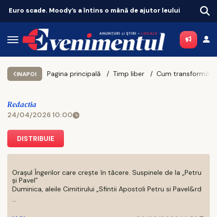
Euro scade. Moody’s a întins o mână de ajutor leului
Pagina principală
Timp liber
INAPOI
Redactia
24/04/2026 10:00
DISTRIBUIE
Orașul Îngerilor care crește în tăcere. Suspinele de la „Petru
și Pavel”
Duminica, aleile Cimitirului „Sfintii Apostoli Petru si Pavel&rd
...