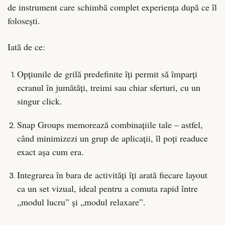
de instrument care schimbă complet experiența după ce îl
folosești.
Iată de ce:
Opțiunile de grilă predefinite îți permit să împarți
ecranul în jumătăți, treimi sau chiar sferturi, cu un
singur click.
Snap Groups memorează combinațiile tale – astfel,
când minimizezi un grup de aplicații, îl poți readuce
exact așa cum era.
Integrarea în bara de activități îți arată fiecare layout
ca un set vizual, ideal pentru a comuta rapid între
„modul lucru” și „modul relaxare”.