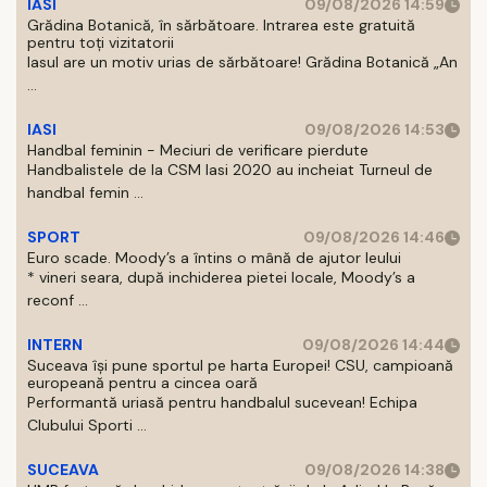
IASI
09/08/2026 14:59
Grădina Botanică, în sărbătoare. Intrarea este gratuită
pentru toți vizitatorii
Iasul are un motiv urias de sărbătoare! Grădina Botanică „An
...
IASI
09/08/2026 14:53
Handbal feminin - Meciuri de verificare pierdute
Handbalistele de la CSM Iasi 2020 au incheiat Turneul de
handbal femin ...
SPORT
09/08/2026 14:46
Euro scade. Moody’s a întins o mână de ajutor leului
* vineri seara, după inchiderea pietei locale, Moody’s a
reconf ...
INTERN
09/08/2026 14:44
Suceava își pune sportul pe harta Europei! CSU, campioană
europeană pentru a cincea oară
Performantă uriasă pentru handbalul sucevean! Echipa
Clubului Sporti ...
SUCEAVA
09/08/2026 14:38