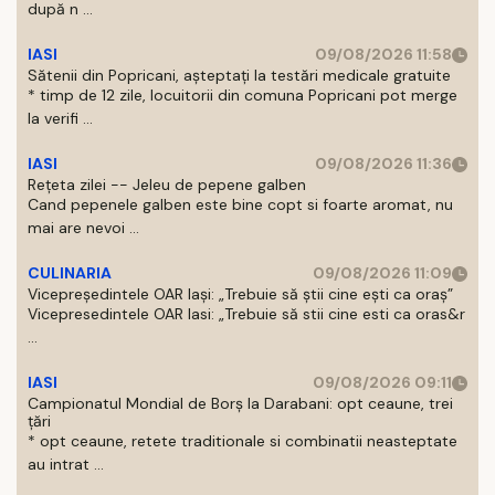
după n ...
IASI
09/08/2026 11:58
Sătenii din Popricani, așteptați la testări medicale gratuite
* timp de 12 zile, locuitorii din comuna Popricani pot merge
la verifi ...
IASI
09/08/2026 11:36
Rețeta zilei -- Jeleu de pepene galben
Cand pepenele galben este bine copt si foarte aromat, nu
mai are nevoi ...
CULINARIA
09/08/2026 11:09
Vicepreședintele OAR Iași: „Trebuie să știi cine ești ca oraș”
Vicepresedintele OAR Iasi: „Trebuie să stii cine esti ca oras&r
...
IASI
09/08/2026 09:11
Campionatul Mondial de Borș la Darabani: opt ceaune, trei
țări
* opt ceaune, retete traditionale si combinatii neasteptate
au intrat ...