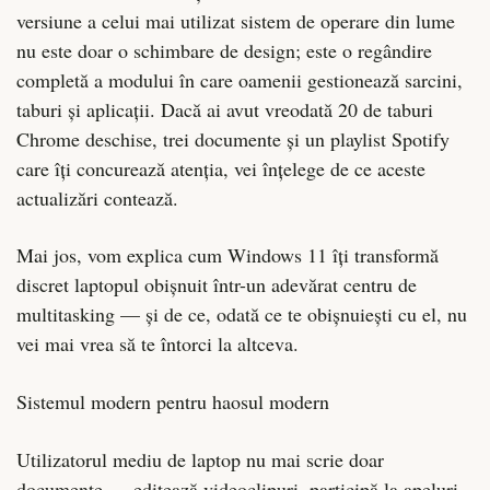
versiune a celui mai utilizat sistem de operare din lume
nu este doar o schimbare de design; este o regândire
completă a modului în care oamenii gestionează sarcini,
taburi și aplicații. Dacă ai avut vreodată 20 de taburi
Chrome deschise, trei documente și un playlist Spotify
care îți concurează atenția, vei înțelege de ce aceste
actualizări contează.
Mai jos, vom explica cum Windows 11 îți transformă
discret laptopul obișnuit într-un adevărat centru de
multitasking — și de ce, odată ce te obișnuiești cu el, nu
vei mai vrea să te întorci la altceva.
Sistemul modern pentru haosul modern
Utilizatorul mediu de laptop nu mai scrie doar
documente — editează videoclipuri, participă la apeluri