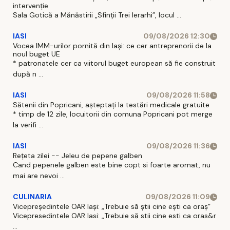
intervenţie
Sala Gotică a Mănăstirii „Sfinţii Trei Ierarhi”, locul ...
IASI
09/08/2026 12:30
Vocea IMM-urilor pornită din Iași: ce cer antreprenorii de la
noul buget UE
* patronatele cer ca viitorul buget european să fie construit
după n ...
IASI
09/08/2026 11:58
Sătenii din Popricani, așteptați la testări medicale gratuite
* timp de 12 zile, locuitorii din comuna Popricani pot merge
la verifi ...
IASI
09/08/2026 11:36
Rețeta zilei -- Jeleu de pepene galben
Cand pepenele galben este bine copt si foarte aromat, nu
mai are nevoi ...
CULINARIA
09/08/2026 11:09
Vicepreședintele OAR Iași: „Trebuie să știi cine ești ca oraș”
Vicepresedintele OAR Iasi: „Trebuie să stii cine esti ca oras&r
...