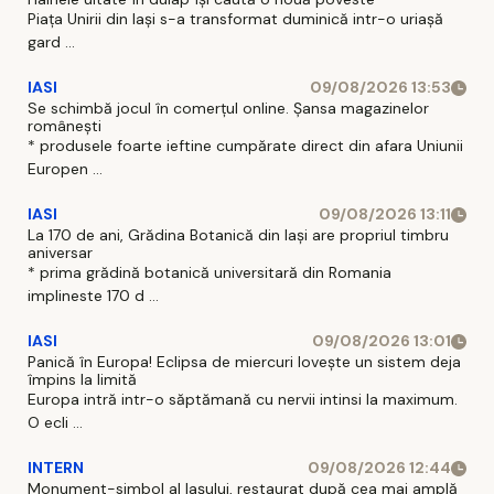
Piaţa Unirii din Iaşi s-a transformat duminică intr-o uriaşă
gard ...
IASI
09/08/2026 13:53
Se schimbă jocul în comerțul online. Șansa magazinelor
românești
* produsele foarte ieftine cumpărate direct din afara Uniunii
Europen ...
IASI
09/08/2026 13:11
La 170 de ani, Grădina Botanică din Iași are propriul timbru
aniversar
* prima grădină botanică universitară din Romania
implineste 170 d ...
IASI
09/08/2026 13:01
Panică în Europa! Eclipsa de miercuri lovește un sistem deja
împins la limită
Europa intră intr-o săptămană cu nervii intinsi la maximum.
O ecli ...
INTERN
09/08/2026 12:44
Monument-simbol al Iaşului, restaurat după cea mai amplă