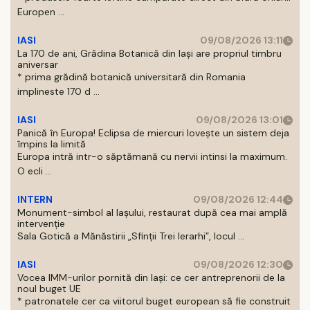
Europen ...
IASI
09/08/2026 13:11
La 170 de ani, Grădina Botanică din Iași are propriul timbru
aniversar
* prima grădină botanică universitară din Romania
implineste 170 d ...
IASI
09/08/2026 13:01
Panică în Europa! Eclipsa de miercuri lovește un sistem deja
împins la limită
Europa intră intr-o săptămană cu nervii intinsi la maximum.
O ecli ...
INTERN
09/08/2026 12:44
Monument-simbol al Iaşului, restaurat după cea mai amplă
intervenţie
Sala Gotică a Mănăstirii „Sfinţii Trei Ierarhi”, locul ...
IASI
09/08/2026 12:30
Vocea IMM-urilor pornită din Iași: ce cer antreprenorii de la
noul buget UE
* patronatele cer ca viitorul buget european să fie construit