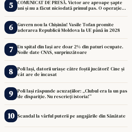
COMUNICAT DE PRESĂ. Victor are aproape șapte
ani și nu a făcut niciodată primul pas. O operație
de 33.000 de euro îi poate schimba viața.
Guvern nou la Chișinău! Vasile Tofan promite
aderarea Republicii Moldova la UE până în 2028
Un spital din Iași are doar 2% din paturi ocupate.
Noile date CNAS, surprinzătoare
Poli Iași, datorii uriașe către foștii jucători! Cine și
cât are de încasat
Poli Iași răspunde acuzațiilor: „Clubul era la un pas
de dispariție. Nu rescrieți istoria!”
Scandal la vârful puterii pe angajările din Sănătate