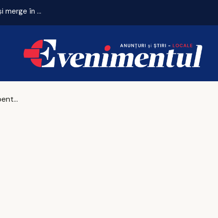
Final dramatic! ACS USV Iași întoarce scorul în minutul 90+1 și merge în turul III al Cupei României
Facturi uriașe pentru românii care nu își închid telefoanele în avion! Iată cum este posibil