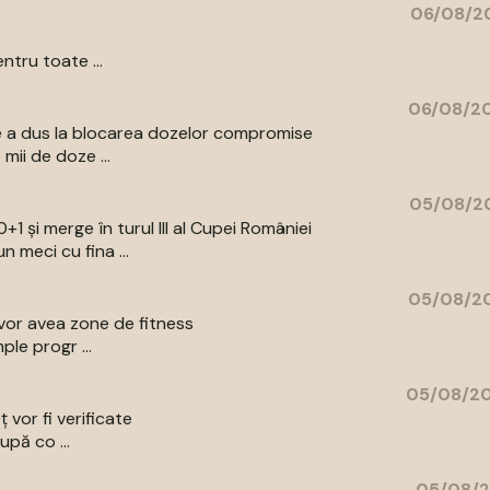
06/08/20
ntru toate ...
06/08/20
are a dus la blocarea dozelor compromise
mii de doze ...
05/08/20
+1 și merge în turul III al Cupei României
 meci cu fina ...
05/08/20
e vor avea zone de fitness
ple progr ...
05/08/20
ț vor fi verificate
upă co ...
05/08/2