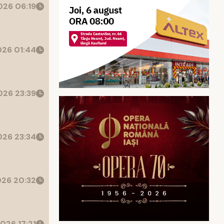
26 06:19
26 01:44
26 23:39
26 23:34
26 20:32
026 17:21