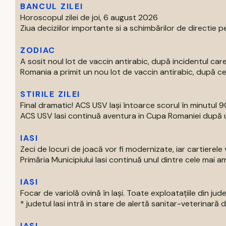
BANCUL ZILEI
Horoscopul zilei de joi, 6 august 2026
Ziua deciziilor importante si a schimbărilor de directie pe
ZODIAC
A sosit noul lot de vaccin antirabic, după incidentul c
Romania a primit un nou lot de vaccin antirabic, după ce 
STIRILE ZILEI
Final dramatic! ACS USV Iași întoarce scorul în minutul 90
ACS USV Iasi continuă aventura in Cupa Romaniei după un
IASI
Zeci de locuri de joacă vor fi modernizate, iar cartierel
Primăria Municipiului Iasi continuă unul dintre cele mai am
IASI
Focar de variolă ovină în Iași. Toate exploatațiile din jude
* judetul Iasi intră in stare de alertă sanitar-veterinară d
IASI