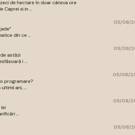
ns zeci de hectare în doar câteva ore
Caprei si in ...
05/08/2
ațade”
tice din ce ...
05/08/2
 de astăzi
sfăsoară i ...
05/08/20
ce o programare?
timii ani, ...
05/08/20
lei
ficări ...
05/08/2