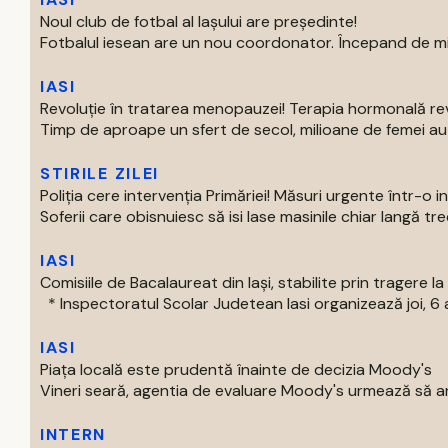
Noul club de fotbal al Iașului are președinte!
Fotbalul iesean are un nou coordonator. Începand de mier
IASI
Revoluție în tratarea menopauzei! Terapia hormonală re
Timp de aproape un sfert de secol, milioane de femei au p
STIRILE ZILEI
Poliția cere intervenția Primăriei! Măsuri urgente într-o 
Soferii care obisnuiesc să isi lase masinile chiar langă trece
IASI
Comisiile de Bacalaureat din Iași, stabilite prin tragere la 
* Inspectoratul Scolar Judetean Iasi organizează joi, 6 a
IASI
Piața locală este prudentă înainte de decizia Moody's
Vineri seară, agentia de evaluare Moody's urmează să an
INTERN