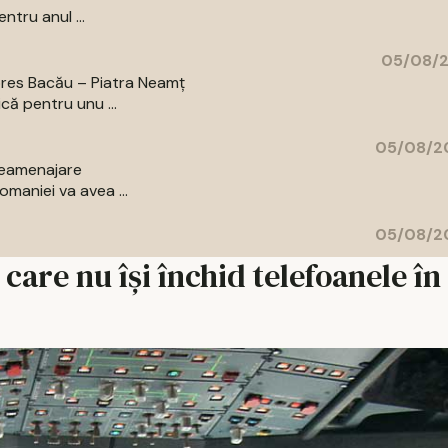
ntru anul ...
05/08/2
pres Bacău – Piatra Neamț
că pentru unu ...
05/08/20
 reamenajare
maniei va avea ...
05/08/20
care nu își închid telefoanele în