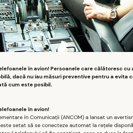
 telefoanele în avion! Persoanele care călătoresc cu 
obilă, dacă nu iau măsuri preventive pentru a evita
ată cum este posibil.
elefoanele în avion!
lementare în Comunicații (ANCOM) a lansat un averti
 este setat să se conecteze automat la rețele disponib