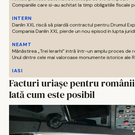
Companiile care si-au achitat la timp obligatiile fiscale pe
INTERN
Danlin XXL riscă să piardă contractul pentru Drumul Ex
Compania Danlin XXL pierde un nou episod in lupta juridi
NEAMT
Mănăstirea „Trei Ierarhi” intră într-un amplu proces de
Unul dintre cele mai valoroase monumente istorice ale Ro
IASI
Facturi uriașe pentru românii 
Iată cum este posibil