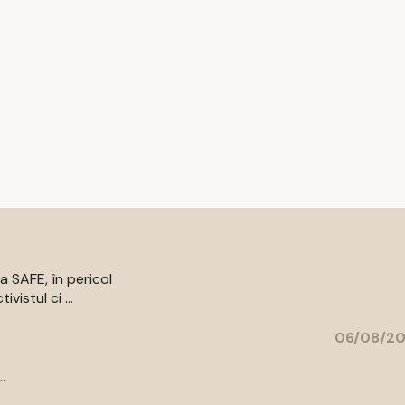
a SAFE, în pericol
vistul ci ...
06/08/20
.