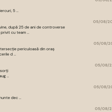
curi, 5 ...
05/08/20
vine, după 25 de ani de controverse
rivit cu team ...
05/08/20
intersecție periculoasă din oraș
rile d ...
05/08/2
sorți
ug ...
05/08/20
unte dec ...
05/08/2