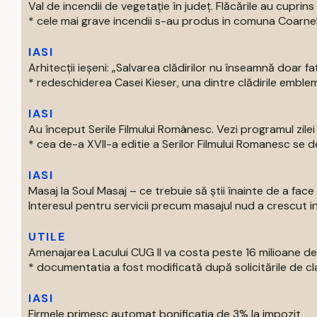
Val de incendii de vegetație în județ. Flăcările au cupri
* cele mai grave incendii s-au produs in comuna Coarnele 
IASI
Arhitecții ieșeni: „Salvarea clădirilor nu înseamnă doar f
* redeschiderea Casei Kieser, una dintre clădirile emblema
IASI
Au început Serile Filmului Românesc. Vezi programul zilei
* cea de-a XVII-a editie a Serilor Filmului Romanesc se de
IASI
Masaj la Soul Masaj – ce trebuie să știi înainte de a fa
Interesul pentru servicii precum masajul nud a crescut in ul
UTILE
Amenajarea Lacului CUG II va costa peste 16 milioane de 
* documentatia a fost modificată după solicitările de clari
IASI
Firmele primesc automat bonificația de 3% la impozit