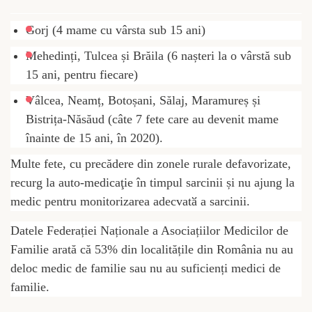
-ADVERTISEMENT-
Gorj (4 mame cu vârsta sub 15 ani)
Mehedinți, Tulcea și Brăila (6 nașteri la o vârstă sub
15 ani, pentru fiecare)
Vâlcea, Neamț, Botoșani, Sălaj, Maramureș și
Bistrița-Năsăud (câte 7 fete care au devenit mame
înainte de 15 ani, în 2020).
Multe fete, cu precădere din zonele rurale defavorizate,
recurg la auto-medicaţie în timpul sarcinii și nu ajung la
medic pentru monitorizarea adecvatӑ a sarcinii.
Datele Federației Naționale a Asociațiilor Medicilor de
Familie arată că 53% din localitățile din România nu au
deloc medic de familie sau nu au suficienți medici de
familie.