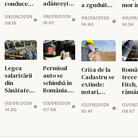
adâncește.
conduce
a zguduit
mor î
Fabricile
topul
din nou în
accid
06/08/2026
08/08/2026
mari pot
06/08/2026
06/08
zona
rutie
16:01
08:15
rămâne
14:40
14:34
seismică
decât
fără
Vrancea
cauz
energie în
tuber
orele de
și a
vârf
drogu
Permisul
Legea
Criza de la
Româ
auto se
salarizării
Cadastru se
trece
schimbă în
din
extinde:
Fitch,
România.
Sănătate
notari,
rămâ
Ce reguli
provoacă
dezvoltatori
marg
03/08/2026
03/08/2026
noi îi
un nou
02/08/2026
01/08/
și bănci,
prăpa
07:58
14:20
așteaptă
conflict.
10:41
06:57
afectați de
finan
pe șoferi și
Sindicatele,
blocajul
când vor
gata de
național
intra în
proteste