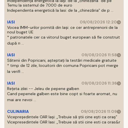
Independența energetică la Iași: de la „chinezăria” de pe
Temu la sistemul de 7.000 de euro
Independenta energetică la Iasi: de la „chinezăria” de p ...
IASI
09/08/2026 12:20
Vocea IMM-urilor pornită din Iași: ce cer antreprenorii de la
noul buget UE
* patronatele cer ca viitorul buget european să fie construit
după n ...
IASI
09/08/2026 11:58
Sătenii din Popricani, așteptați la testări medicale gratuite
* timp de 12 zile, locuitorii din comuna Popricani pot merge
la verifi ...
IASI
09/08/2026 11:36
Rețeta zilei -- Jeleu de pepene galben
Cand pepenele galben este bine copt si foarte aromat, nu
mai are nevoi ...
CULINARIA
09/08/2026 11:09
Vicepreședintele OAR Iași: „Trebuie să știi cine ești ca oraș”
Vicepresedintele OAR Iasi: „Trebuie să stii cine esti ca oras&r