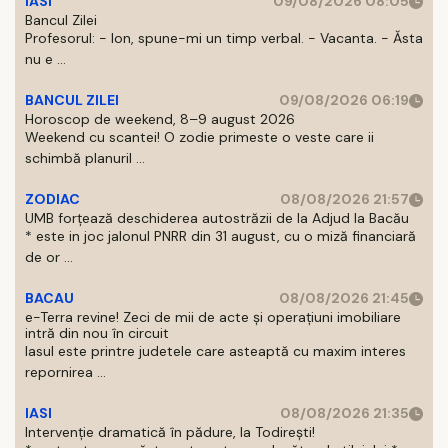
IASI
09/08/2026 08:05
Bancul Zilei
Profesorul: - Ion, spune-mi un timp verbal. - Vacanta. - Ăsta
nu e ...
BANCUL ZILEI
09/08/2026 06:19
Horoscop de weekend, 8–9 august 2026
Weekend cu scantei! O zodie primeste o veste care ii
schimbă planuril ...
ZODIAC
08/08/2026 21:57
UMB forțează deschiderea autostrăzii de la Adjud la Bacău
* este in joc jalonul PNRR din 31 august, cu o miză financiară
de or ...
BACAU
08/08/2026 21:45
e-Terra revine! Zeci de mii de acte și operațiuni imobiliare
intră din nou în circuit
Iasul este printre judetele care asteaptă cu maxim interes
repornirea ...
IASI
08/08/2026 21:35
Intervenție dramatică în pădure, la Todirești!