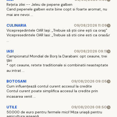
Rețeta zilei -- Jeleu de pepene galben
Cand pepenele galben este bine copt si foarte aromat, nu
mai are nevoi ...
CULINARIA
09/08/2026 11:09
Vicepreședintele OAR Iași: „Trebuie să știi cine ești ca oraș”
Vicepresedintele OAR Iasi: „Trebuie să stii cine esti ca oras&r
...
IASI
09/08/2026 09:11
Campionatul Mondial de Borș la Darabani: opt ceaune, trei
țări
* opt ceaune, retete traditionale si combinatii neasteptate
au intrat ...
BOTOSANI
09/08/2026 09:05
Cum influențează contul curent accesul la credite
Contul curent poate simplifica accesul la credite prin
incasarea venit ...
UTILE
09/08/2026 08:50
50.000 de euro pentru fermele mici! Miza uriașă pentru
agricultura ieșeană