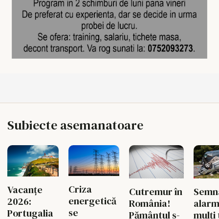
Subiecte asemanatoare
Criza
Vacanțe
Cutremur în
Semna
energetică
2026:
România!
alarm
se
Portugalia
Pământul s-
mulți 