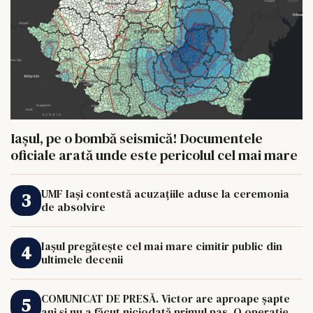
Iașul, pe o bombă seismică! Documentele
oficiale arată unde este pericolul cel mai mare
UMF Iași contestă acuzațiile aduse la ceremonia
de absolvire
Iașul pregătește cel mai mare cimitir public din
ultimele decenii
COMUNICAT DE PRESĂ. Victor are aproape șapte
ani și nu a făcut niciodată primul pas. O operație