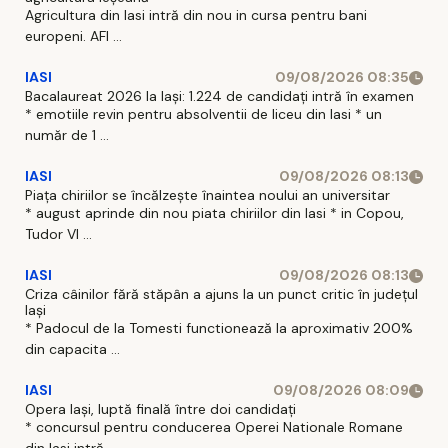
Agricultura din Iasi intră din nou in cursa pentru bani
europeni. AFI ...
IASI
09/08/2026 08:35
Bacalaureat 2026 la Iași: 1.224 de candidați intră în examen
* emotiile revin pentru absolventii de liceu din Iasi * un
număr de 1 ...
IASI
09/08/2026 08:13
Piața chiriilor se încălzește înaintea noului an universitar
* august aprinde din nou piata chiriilor din Iasi * in Copou,
Tudor Vl ...
IASI
09/08/2026 08:13
Criza câinilor fără stăpân a ajuns la un punct critic în județul
Iași
* Padocul de la Tomesti functionează la aproximativ 200%
din capacita ...
IASI
09/08/2026 08:09
Opera Iași, luptă finală între doi candidați
* concursul pentru conducerea Operei Nationale Romane