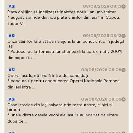
IASI
09/08/2026 08:13
Piața chiriilor se încălzește înaintea noului an universitar
* august aprinde din nou piata chiriilor din Iasi * in Copou,
Tudor Vl ...
IASI
09/08/2026 08:13
Criza câinilor fără stăpân a ajuns la un punct critic în județul
Iași
* Padocul de la Tomesti functionează la aproximativ 200%
din capacita ...
IASI
09/08/2026 08:09
Opera Iași, luptă finală între doi candidați
* concursul pentru conducerea Operei Nationale Romane
din Iasi intră ...
IASI
09/08/2026 08:09
Case istorice din Iași salvate prin restaurante, clinici și
birouri
* unele dintre casele vechi ale Iasului au scăpat de uitare
după ce ...