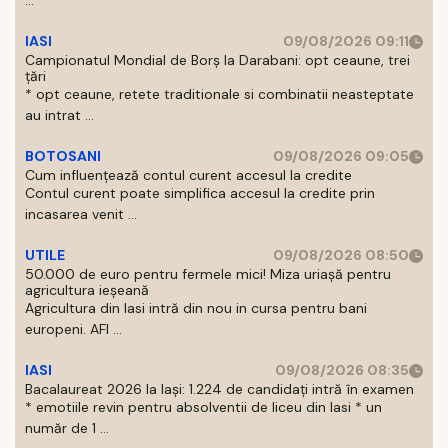
...
IASI
09/08/2026 09:11
Campionatul Mondial de Borș la Darabani: opt ceaune, trei
țări
* opt ceaune, retete traditionale si combinatii neasteptate
au intrat ...
BOTOSANI
09/08/2026 09:05
Cum influențează contul curent accesul la credite
Contul curent poate simplifica accesul la credite prin
incasarea venit ...
UTILE
09/08/2026 08:50
50.000 de euro pentru fermele mici! Miza uriașă pentru
agricultura ieșeană
Agricultura din Iasi intră din nou in cursa pentru bani
europeni. AFI ...
IASI
09/08/2026 08:35
Bacalaureat 2026 la Iași: 1.224 de candidați intră în examen
* emotiile revin pentru absolventii de liceu din Iasi * un
număr de 1 ...