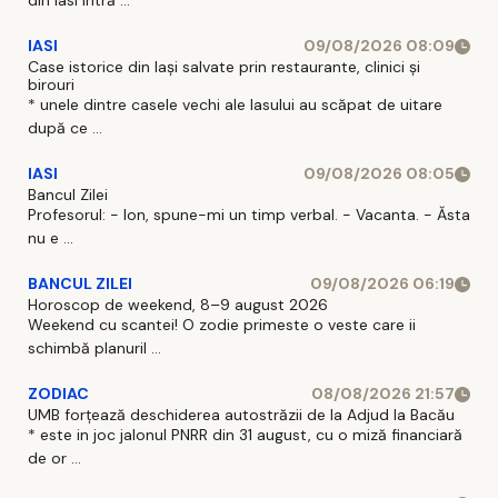
din Iasi intră ...
IASI
09/08/2026 08:09
Case istorice din Iași salvate prin restaurante, clinici și
birouri
* unele dintre casele vechi ale Iasului au scăpat de uitare
după ce ...
IASI
09/08/2026 08:05
Bancul Zilei
Profesorul: - Ion, spune-mi un timp verbal. - Vacanta. - Ăsta
nu e ...
BANCUL ZILEI
09/08/2026 06:19
Horoscop de weekend, 8–9 august 2026
Weekend cu scantei! O zodie primeste o veste care ii
schimbă planuril ...
ZODIAC
08/08/2026 21:57
UMB forțează deschiderea autostrăzii de la Adjud la Bacău
* este in joc jalonul PNRR din 31 august, cu o miză financiară
de or ...