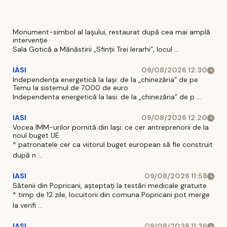
vigoare
Monument-simbol al Iaşului, restaurat după cea mai amplă
intervenţie
Sala Gotică a Mănăstirii „Sfinţii Trei Ierarhi”, locul ...
IASI
09/08/2026 12:30
Independența energetică la Iași: de la „chinezăria” de pe
Temu la sistemul de 7.000 de euro
Independenta energetică la Iasi: de la „chinezăria” de p ...
IASI
09/08/2026 12:20
Vocea IMM-urilor pornită din Iași: ce cer antreprenorii de la
noul buget UE
* patronatele cer ca viitorul buget european să fie construit
după n ...
IASI
09/08/2026 11:58
Sătenii din Popricani, așteptați la testări medicale gratuite
* timp de 12 zile, locuitorii din comuna Popricani pot merge
la verifi ...
IASI
09/08/2026 11:36