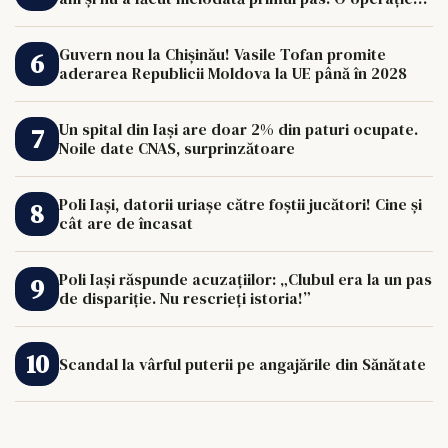
de 33.000 de euro îi poate schimba viața.
Guvern nou la Chișinău! Vasile Tofan promite
aderarea Republicii Moldova la UE până în 2028
Un spital din Iași are doar 2% din paturi ocupate.
Noile date CNAS, surprinzătoare
Poli Iași, datorii uriașe către foștii jucători! Cine și
cât are de încasat
Poli Iași răspunde acuzațiilor: „Clubul era la un pas
de dispariție. Nu rescrieți istoria!”
Scandal la vârful puterii pe angajările din Sănătate