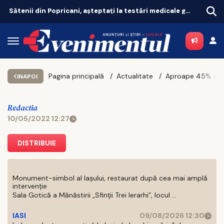
Sătenii din Popricani, așteptați la testări medicale gratuite
Rețe
Pagina principală
Actualitate
INAPOI
Redactia
10/05/2022 12:27
DISTRIBUIE
Monument-simbol al Iaşului, restaurat după cea mai amplă
intervenţie
Sala Gotică a Mănăstirii „Sfinţii Trei Ierarhi”, locul ...
IASI
09/08/2026 12:30