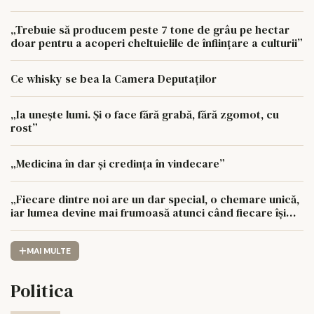
„Trebuie să producem peste 7 tone de grâu pe hectar
doar pentru a acoperi cheltuielile de înființare a culturii”
Ce whisky se bea la Camera Deputaților
„Ia unește lumi. Și o face fără grabă, fără zgomot, cu
rost”
„Medicina în dar și credința în vindecare”
„Fiecare dintre noi are un dar special, o chemare unică,
iar lumea devine mai frumoasă atunci când fiecare își
urmează drumul cu sufletul deschis”
MAI MULTE
Politica