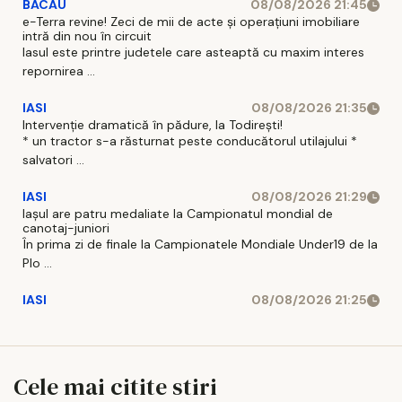
BACAU
08/08/2026 21:45
e-Terra revine! Zeci de mii de acte și operațiuni imobiliare
intră din nou în circuit
Iasul este printre judetele care asteaptă cu maxim interes
repornirea ...
IASI
08/08/2026 21:35
Intervenție dramatică în pădure, la Todirești!
* un tractor s-a răsturnat peste conducătorul utilajului *
salvatori ...
IASI
08/08/2026 21:29
Iaşul are patru medaliate la Campionatul mondial de
canotaj-juniori
În prima zi de finale la Campionatele Mondiale Under19 de la
Plo ...
IASI
08/08/2026 21:25
Cele mai citite stiri