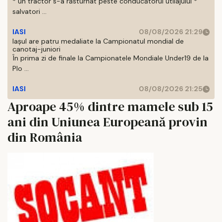
* un tractor s-a răsturnat peste conducătorul utilajului *
salvatori ...
IASI
08/08/2026 21:29
Iaşul are patru medaliate la Campionatul mondial de
canotaj-juniori
În prima zi de finale la Campionatele Mondiale Under19 de la
Plo ...
IASI
08/08/2026 21:25
Aproape 45% dintre mamele sub 15
ani din Uniunea Europeană provin
din România