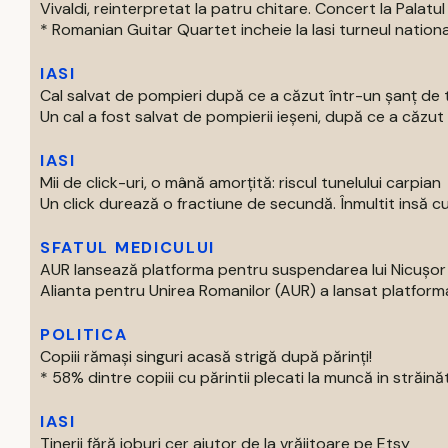
Vivaldi, reinterpretat la patru chitare. Concert la Palatul 
* Romanian Guitar Quartet incheie la Iasi turneul national
IASI
Cal salvat de pompieri după ce a căzut într-un şanţ de t
Un cal a fost salvat de pompierii ieşeni, după ce a căzut 
IASI
Mii de click-uri, o mână amorțită: riscul tunelului carpian
Un click durează o fractiune de secundă. Înmultit insă cu m
SFATUL MEDICULUI
AUR lansează platforma pentru suspendarea lui Nicușo
Alianta pentru Unirea Romanilor (AUR) a lansat platforma
POLITICA
Copiii rămași singuri acasă strigă după părinți!
* 58% dintre copiii cu părintii plecati la muncă in străinăta
IASI
Tinerii fără joburi cer ajutor de la vrăjitoare pe Etsy