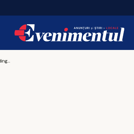
Mii de pelerini, așteptați la Sihăstria și Sihla
ATI Motors Holding aduce în premieră ZEEKR la Iași