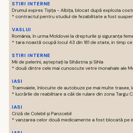
STIRI INTERNE
Drumul expres Tișița - Albița, blocat după explozia costu
* contractul pentru studiul de fezabilitate a fost suspen
VASLUI
România, în urma Moldovei la drepturile și siguranța feme
* tara noastă ocupă locul 43 din 181 de state, in timp ce 
STIRI INTERNE
Mii de pelerini, așteptați la Sihăstria și Sihla
* două dintre cele mai cunoscute vetre monahale ale Mold
IASI
Tramvaiele, înlocuite de autobuze pe mai multe trasee, la
* lucrările de reabilitare a căii de rulare din zona Targu C
IASI
Criză de Colebil și Panzcebil
* vanzarea celor două medicamente a fost blocată pe intr
IASI