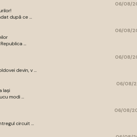
06/08/20
rilor!
dat după ce ...
06/08/20
ilor
Republica ...
06/08/20
ovei devin, v ...
06/08/2
 Iași
ucu modi ...
06/08/20
egul circuit ...
06/08/2