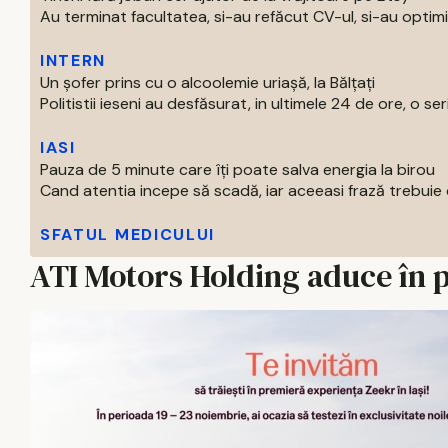
Au terminat facultatea, si-au refăcut CV-ul, si-au optimiza
INTERN
Un șofer prins cu o alcoolemie uriașă, la Bălțați
Politistii ieseni au desfăsurat, in ultimele 24 de ore, o seri
IASI
Pauza de 5 minute care îți poate salva energia la birou
Cand atentia incepe să scadă, iar aceeasi frază trebuie ci
SFATUL MEDICULUI
ATI Motors Holding aduce în 