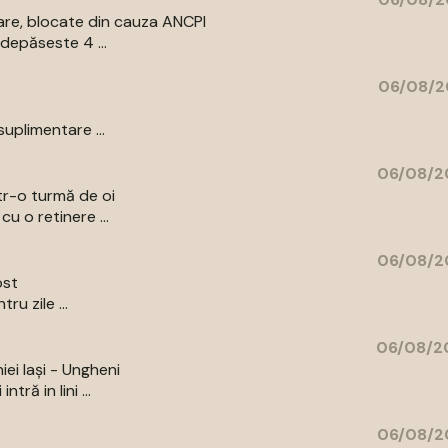
are, blocate din cauza ANCPI
depăseste 4 ...
06/08/2
uplimentare ...
06/08/2
ntr-o turmă de oi
u o retinere ...
06/08/2
ost
u zile ...
06/08/20
iei Iași - Ungheni
ră in lini ...
06/08/2