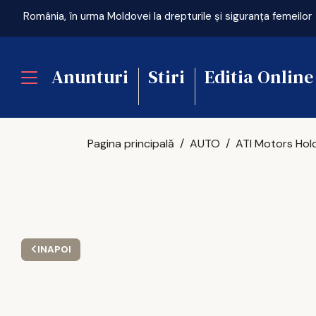
România, în urma Moldovei la drepturile și siguranța femeilor
Anunturi
Stiri
Editia Online
Pagina principală
AUTO
INAPOI