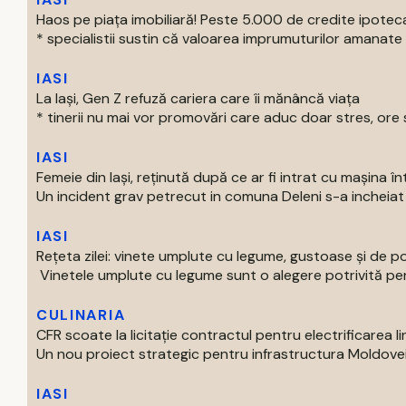
Haos pe piața imobiliară! Peste 5.000 de credite ipotec
* specialistii sustin că valoarea imprumuturilor amanate 
IASI
La Iași, Gen Z refuză cariera care îi mănâncă viața
* tinerii nu mai vor promovări care aduc doar stres, ore s
IASI
Femeie din Iași, reținută după ce ar fi intrat cu mașina î
Un incident grav petrecut in comuna Deleni s-a incheiat c
IASI
Rețeta zilei: vinete umplute cu legume, gustoase și de p
Vinetele umplute cu legume sunt o alegere potrivită pentr
CULINARIA
CFR scoate la licitație contractul pentru electrificarea lin
Un nou proiect strategic pentru infrastructura Moldovei int
IASI