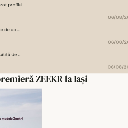
t profilul ...
06/08/2
e de ac ...
06/08/2
tită de ...
06/08/20
premieră ZEEKR la Iași