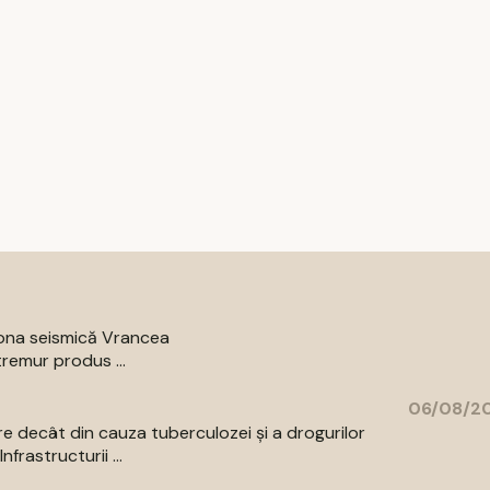
zona seismică Vrancea
remur produs ...
06/08/20
re decât din cauza tuberculozei și a drogurilor
rastructurii ...