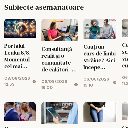
Subiecte asemanatoare
Ce
Portalul
Cauți un
Consultanță
sc
Leului 8/8.
curs de limbi
reală și o
vi
Momentul
străine? Aici
comunitate
cu
cel mai
începe
de călători -
un
puternic al
experiența
valorile din
06
de
08/08/2026
verii
06/08/2026
ta cu Lingua
06/08/2026
spatele
11:
12:53
15:10
Transcript
16:00
fiecărui
București
circuit
CISTOUR
Ca