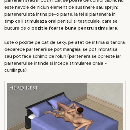
parteneri stau in pozitii cat se poate de confortabile. Nu
este nevoie de niciun element de sustinere sau sprijin:
partenerul sta intins pe-o parte, la fel si partenera in
timp ce ii stimuleaza oral penisul si testiculele, care se
bucura de o
pozitie foarte buna pentru stimulare
.
Este o pozitie pe cat de sexy, pe atat de intima si tandra,
deoarece partenerii se pot mangaia, se pot imbratisa
sau pot face schimb de roluri (partenera se opreste iar
partenerul se intinde si incepe stimularea orala -
cunilingus).