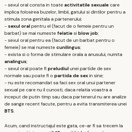
- sexul oral consta in toate
activitatile sexuale
care
implica folosirea buzelor, limbii, gatului si dintilor pentru a
stimula zona genitala a partenerului;
-
sexul oral
pentru el (facut de o femeie pentru un
barbat) se mai numeste
felatie
si
blow job
;
- sexul oral pentru ea (facut de un barbat pentru o
femeie) se mai numeste
cunilingus
;
- exista si o forma de stimulare orala a anusului, numita
analingus
;
- sexul oral poate fi
preludiul
unei partide de sex
normale sau poate fi o
partida de sex
in sine;
- nu este recomandat sa faci sex oral unui partener
sexual pe care nu il cunosti, daca relatia voastra a
inceput de putin timp sau daca partenerul nu are analize
de sange recent facute, pentru a evita transmiterea unei
BTS
.
Acum, cand instructajul este gata, ce-ar fi sa trecem la