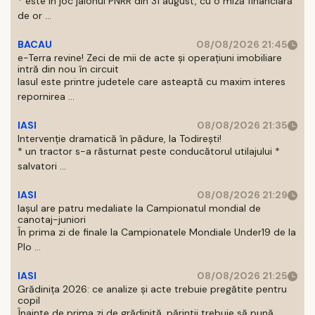
* este in joc jalonul PNRR din 31 august, cu o miză financiară
de or ...
BACAU
08/08/2026 21:45
e-Terra revine! Zeci de mii de acte și operațiuni imobiliare
intră din nou în circuit
Iasul este printre judetele care asteaptă cu maxim interes
repornirea ...
IASI
08/08/2026 21:35
Intervenție dramatică în pădure, la Todirești!
* un tractor s-a răsturnat peste conducătorul utilajului *
salvatori ...
IASI
08/08/2026 21:29
Iaşul are patru medaliate la Campionatul mondial de
canotaj-juniori
În prima zi de finale la Campionatele Mondiale Under19 de la
Plo ...
IASI
08/08/2026 21:25
Grădinița 2026: ce analize și acte trebuie pregătite pentru
copil
Înainte de prima zi de grădinită, părintii trebuie să pună ...