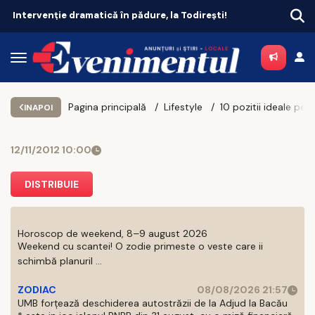
Intervenție dramatică în pădure, la Todirești!
Pagina principală
Lifestyle
INAPOI
12/11/2012 10:00
DISTRIBUIE
Horoscop de weekend, 8–9 august 2026
Weekend cu scantei! O zodie primeste o veste care ii
schimbă planuril ...
ZODIAC
08/08/2026 21:57
UMB forțează deschiderea autostrăzii de la Adjud la Bacău