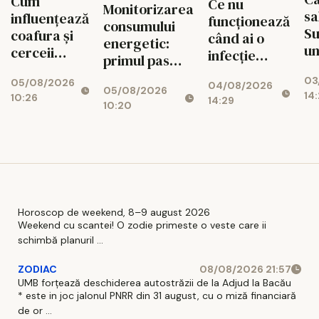
Cum
Ce nu
Monitorizarea
sa
influențează
funcționează
consumului
S
coafura și
când ai o
energetic:
un
cerceii
infecție
primul pas
fa
impresia pe
urinară
spre
03
de
05/08/2026
care o lași la
04/08/2026
recurentă și
05/08/2026
reducerea
14:
10:26
Af
14:29
prima
ce poate
10:20
costurilor
Mi
vedere: 5
avea un rol
operaționale
Ce
pași practici
adjuvant
pentru un
look
coerent
Horoscop de weekend, 8–9 august 2026
Weekend cu scantei! O zodie primeste o veste care ii
schimbă planuril ...
ZODIAC
08/08/2026 21:57
UMB forțează deschiderea autostrăzii de la Adjud la Bacău
* este in joc jalonul PNRR din 31 august, cu o miză financiară
de or ...