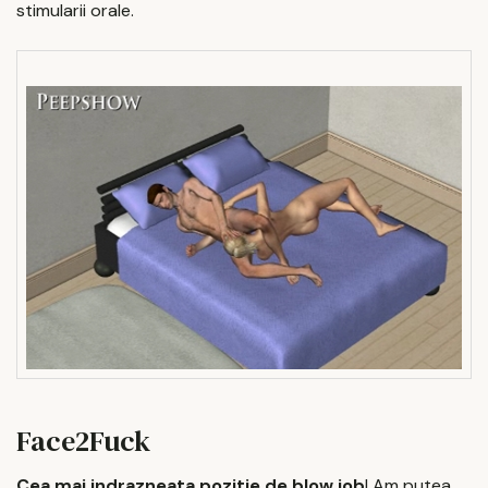
stimularii orale.
Face2Fuck
Cea mai indrazneata pozitie de blow job
! Am putea