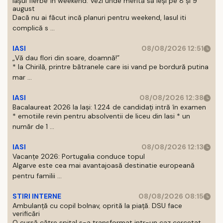
Iașul fierbe în weekend. Vezi unde merită să ieși pe 8 și 9
august
Dacă nu ai făcut incă planuri pentru weekend, Iasul iti
complică s ...
IASI
08/08/2026 12:51
„Vă dau flori din soare, doamnă!”
* la Chirilă, printre bătranele care isi vand pe bordură putina
mar ...
IASI
08/08/2026 12:38
Bacalaureat 2026 la Iași: 1.224 de candidați intră în examen
* emotiile revin pentru absolventii de liceu din Iasi * un
număr de 1 ...
IASI
08/08/2026 12:13
Vacanțe 2026: Portugalia conduce topul
Algarve este cea mai avantajoasă destinatie europeană
pentru familii ...
STIRI INTERNE
08/08/2026 08:15
Ambulanță cu copil bolnav, oprită la piață. DSU face
verificări
O cursă către spital s-a transformat intr-un caz cercetat