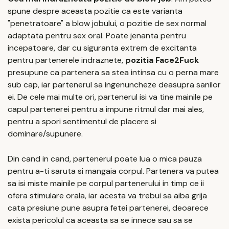
spune despre aceasta pozitie ca este varianta
"penetratoare" a blow jobului, o pozitie de sex normal
adaptata pentru sex oral. Poate jenanta pentru
incepatoare, dar cu siguranta extrem de excitanta
pentru partenerele indraznete,
pozitia Face2Fuck
presupune ca partenera sa stea intinsa cu o perna mare
sub cap, iar partenerul sa ingenuncheze deasupra sanilor
ei. De cele mai multe ori, partenerul isi va tine mainile pe
capul partenerei pentru a impune ritmul dar mai ales,
pentru a spori sentimentul de placere si
dominare/supunere.
Din cand in cand, partenerul poate lua o mica pauza
pentru a-ti saruta si mangaia corpul. Partenera va putea
sa isi miste mainile pe corpul partenerului in timp ce ii
ofera stimulare orala, iar acesta va trebui sa aiba grija
cata presiune pune asupra fetei partenerei, deoarece
exista pericolul ca aceasta sa se innece sau sa se