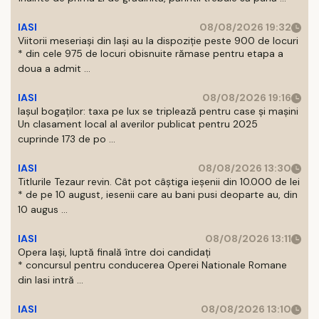
IASI
08/08/2026 19:32
Viitorii meseriași din Iași au la dispoziție peste 900 de locuri
* din cele 975 de locuri obisnuite rămase pentru etapa a
doua a admit ...
IASI
08/08/2026 19:16
Iașul bogaților: taxa pe lux se triplează pentru case și mașini
Un clasament local al averilor publicat pentru 2025
cuprinde 173 de po ...
IASI
08/08/2026 13:30
Titlurile Tezaur revin. Cât pot câștiga ieșenii din 10.000 de lei
* de pe 10 august, iesenii care au bani pusi deoparte au, din
10 augus ...
IASI
08/08/2026 13:11
Opera Iași, luptă finală între doi candidați
* concursul pentru conducerea Operei Nationale Romane
din Iasi intră ...
IASI
08/08/2026 13:10