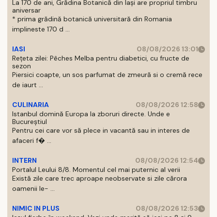
La 170 de ani, Grădina Botanică din Iași are propriul timbru
aniversar
* prima grădină botanică universitară din Romania
implineste 170 d ...
IASI
08/08/2026 13:01
Rețeta zilei: Pêches Melba pentru diabetici, cu fructe de
sezon
Piersici coapte, un sos parfumat de zmeură si o cremă rece
de iaurt ...
CULINARIA
08/08/2026 12:58
Istanbul domină Europa la zboruri directe. Unde e
Bucureștiul
Pentru cei care vor să plece in vacantă sau in interes de
afaceri f� ...
INTERN
08/08/2026 12:54
Portalul Leului 8/8. Momentul cel mai puternic al verii
Există zile care trec aproape neobservate si zile cărora
oamenii le- ...
NIMIC IN PLUS
08/08/2026 12:53