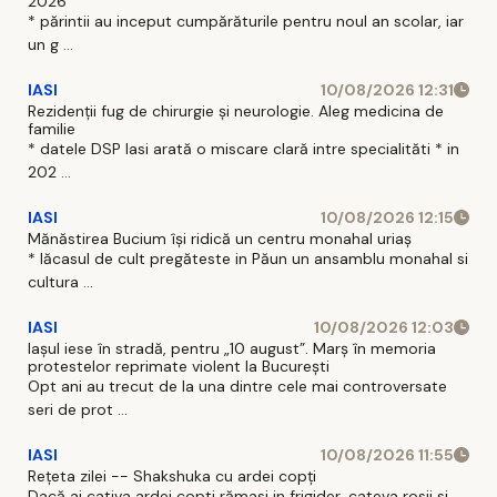
2026
* părintii au inceput cumpărăturile pentru noul an scolar, iar
un g ...
IASI
10/08/2026 12:31
Rezidenții fug de chirurgie și neurologie. Aleg medicina de
familie
* datele DSP Iasi arată o miscare clară intre specialităti * in
202 ...
IASI
10/08/2026 12:15
Mănăstirea Bucium își ridică un centru monahal uriaș
* lăcasul de cult pregăteste in Păun un ansamblu monahal si
cultura ...
IASI
10/08/2026 12:03
Iașul iese în stradă, pentru „10 august”. Marș în memoria
protestelor reprimate violent la București
Opt ani au trecut de la una dintre cele mai controversate
seri de prot ...
IASI
10/08/2026 11:55
Rețeta zilei -- Shakshuka cu ardei copți
Dacă ai cativa ardei copti rămasi in frigider, cateva rosii si