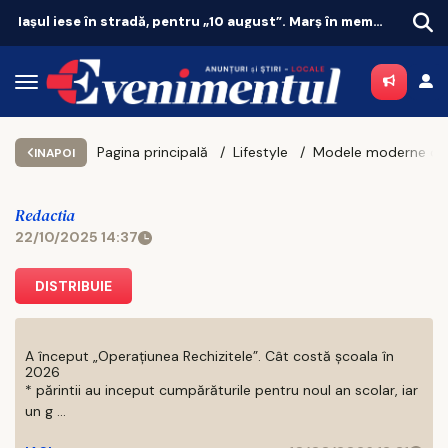
Iașul iese în stradă, pentru „10 august”. Marș în memoria protestelor reprimate violent la București
Rețe
Pagina principală
Lifestyle
INAPOI
Redactia
22/10/2025 14:37
DISTRIBUIE
A început „Operațiunea Rechizitele”. Cât costă școala în
2026
* părintii au inceput cumpărăturile pentru noul an scolar, iar
un g ...