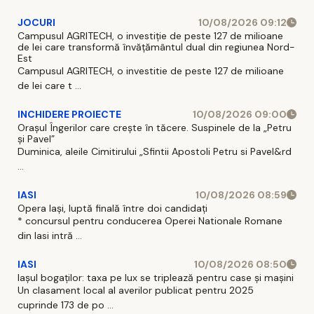
JOCURI
10/08/2026 09:12
Campusul AGRITECH, o investiție de peste 127 de milioane
de lei care transformă învățământul dual din regiunea Nord-
Est
Campusul AGRITECH, o investitie de peste 127 de milioane
de lei care t ...
INCHIDERE PROIECTE
10/08/2026 09:00
Orașul Îngerilor care crește în tăcere. Suspinele de la „Petru
și Pavel”
Duminica, aleile Cimitirului „Sfintii Apostoli Petru si Pavel&rd
...
IASI
10/08/2026 08:59
Opera Iași, luptă finală între doi candidați
* concursul pentru conducerea Operei Nationale Romane
din Iasi intră ...
IASI
10/08/2026 08:50
Iașul bogaților: taxa pe lux se triplează pentru case și mașini
Un clasament local al averilor publicat pentru 2025
cuprinde 173 de po ...