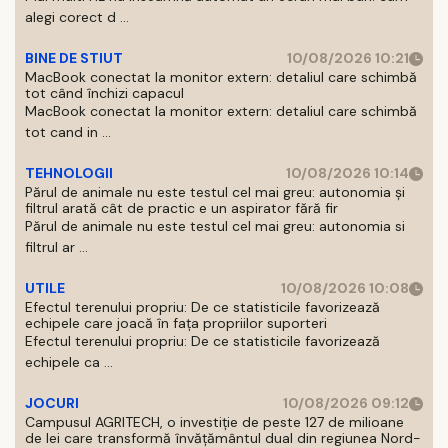
alegi corect d ...
BINE DE STIUT
10/08/2026 10:21
MacBook conectat la monitor extern: detaliul care schimbă
tot când închizi capacul
MacBook conectat la monitor extern: detaliul care schimbă
tot cand in ...
TEHNOLOGII
10/08/2026 10:14
Părul de animale nu este testul cel mai greu: autonomia și
filtrul arată cât de practic e un aspirator fără fir
Părul de animale nu este testul cel mai greu: autonomia si
filtrul ar ...
UTILE
10/08/2026 10:08
Efectul terenului propriu: De ce statisticile favorizează
echipele care joacă în fața propriilor suporteri
Efectul terenului propriu: De ce statisticile favorizează
echipele ca ...
JOCURI
10/08/2026 09:12
Campusul AGRITECH, o investiție de peste 127 de milioane
de lei care transformă învățământul dual din regiunea Nord-