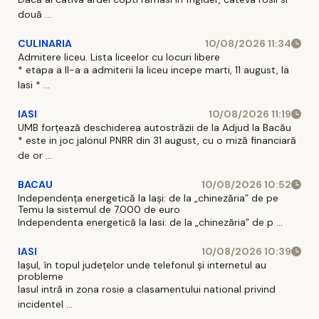
două ...
CULINARIA
10/08/2026 11:34
Admitere liceu. Lista liceelor cu locuri libere
* etapa a II-a a admiterii la liceu incepe marti, 11 august, la
Iasi * ...
IASI
10/08/2026 11:19
UMB forțează deschiderea autostrăzii de la Adjud la Bacău
* este in joc jalonul PNRR din 31 august, cu o miză financiară
de or ...
BACAU
10/08/2026 10:52
Independența energetică la Iași: de la „chinezăria” de pe
Temu la sistemul de 7.000 de euro
Independenta energetică la Iasi: de la „chinezăria” de p ...
IASI
10/08/2026 10:39
Iașul, în topul județelor unde telefonul și internetul au
probleme
Iasul intră in zona rosie a clasamentului national privind
incidentel ...