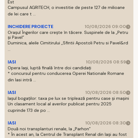
Est
Campusul AGRITECH, o investitie de peste 127 de milioane
de lei care t ...
INCHIDERE PROIECTE
10/08/2026 09:00
Orașul Îngerilor care crește în tăcere. Suspinele de la „Petru
și Pavel”
Duminica, aleile Cimitirului „Sfintii Apostoli Petru si Pavel&rd
...
IASI
10/08/2026 08:59
Opera Iași, luptă finală între doi candidați
* concursul pentru conducerea Operei Nationale Romane
din Iasi intră ...
IASI
10/08/2026 08:50
Iașul bogaților: taxa pe lux se triplează pentru case și mașini
Un clasament local al averilor publicat pentru 2025
cuprinde 173 de po ...
IASI
10/08/2026 08:30
Două noi transplanturi renale, la „Parhon”
* În acest an, la Centrul de Transplant Renal din Iaşi au fost