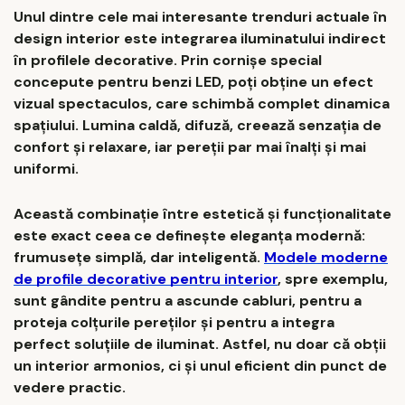
Unul dintre cele mai interesante trenduri actuale în
design interior este integrarea iluminatului indirect
în profilele decorative. Prin cornișe special
concepute pentru benzi LED, poți obține un efect
vizual spectaculos, care schimbă complet dinamica
spațiului. Lumina caldă, difuză, creează senzația de
confort și relaxare, iar pereții par mai înalți și mai
uniformi.
Această combinație între estetică și funcționalitate
este exact ceea ce definește eleganța modernă:
frumusețe simplă, dar inteligentă.
Modele moderne
de profile decorative pentru interior
, spre exemplu,
sunt gândite pentru a ascunde cabluri, pentru a
proteja colțurile pereților și pentru a integra
perfect soluțiile de iluminat. Astfel, nu doar că obții
un interior armonios, ci și unul eficient din punct de
vedere practic.