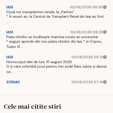
IASI
10/08/2026 08:30
Două noi transplanturi renale, la „Parhon”
* În acest an, la Centrul de Transplant Renal din Iaşi au fost
...
IASI
10/08/2026 08:29
Piața chiriilor se încălzește înaintea noului an universitar
* august aprinde din nou piata chiriilor din Iasi * in Copou,
Tudor Vl ...
IASI
10/08/2026 08:13
Horoscopul zilei de luni, 10 august 2026
O zi care schimbă jocul pentru trei zodii! Bani, iubire si decizii
ca ...
ZODIAC
10/08/2026 07:18
Cele mai citite stiri