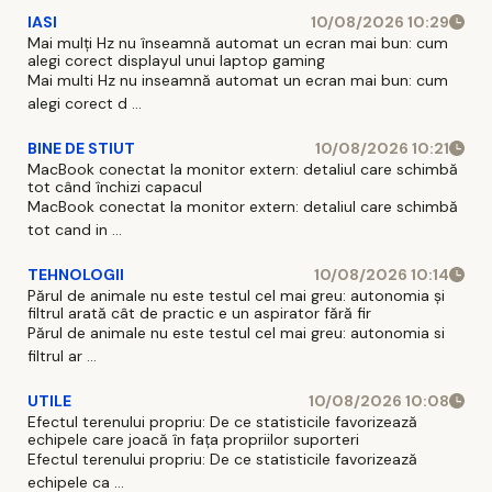
IASI
10/08/2026 10:29
Mai mulți Hz nu înseamnă automat un ecran mai bun: cum
alegi corect displayul unui laptop gaming
Mai multi Hz nu inseamnă automat un ecran mai bun: cum
alegi corect d ...
BINE DE STIUT
10/08/2026 10:21
MacBook conectat la monitor extern: detaliul care schimbă
tot când închizi capacul
MacBook conectat la monitor extern: detaliul care schimbă
tot cand in ...
TEHNOLOGII
10/08/2026 10:14
Părul de animale nu este testul cel mai greu: autonomia și
filtrul arată cât de practic e un aspirator fără fir
Părul de animale nu este testul cel mai greu: autonomia si
filtrul ar ...
UTILE
10/08/2026 10:08
Efectul terenului propriu: De ce statisticile favorizează
echipele care joacă în fața propriilor suporteri
Efectul terenului propriu: De ce statisticile favorizează
echipele ca ...