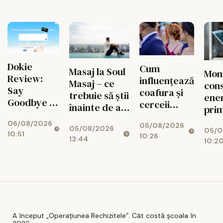
fiec
arată cât
circ
de practic
CIS
e un
aspirator
fără fir
Dokie
Cum
Masaj la Soul
Mon
Review:
influențează
Masaj – ce
con
Say
coafura și
trebuie să știi
ener
Goodbye to
cerceii
înainte de a
prim
the
impresia pe
face o
spr
06/08/2026
Midnight
05/08/2026
care o lași la
05/08/2026
programare?
05/0
red
10:51
10:26
Panic of
prima
13:44
10:2
cost
Fixing
vedere: 5
oper
Broken
pași practici
Slide
pentru un
Margins
look
What Is
coerent
Dokie?
A început „Operațiunea Rechizitele”. Cât costă școala în