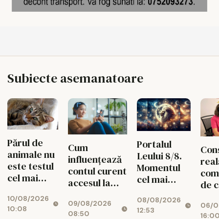
Subiecte asemanatoare
Părul de
Portalul
Cum
Con
animale nu
Leului 8/8.
influențează
real
este testul
Momentul
contul curent
com
cel mai
cel mai
accesul la
de c
greu:
puternic al
credite
valo
10/08/2026
autonomia
08/08/2026
verii
09/08/2026
06/0
spat
10:08
12:53
și filtrul
08:50
16:0