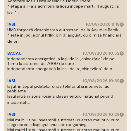
Admitere liceu. Lista liceelor cu locuri libere
* etapa a II-a a admiterii la liceu incepe marti, 11 august, la
Iasi * ...
IASI
10/08/2026 11:19
UMB forțează deschiderea autostrăzii de la Adjud la Bacău
* este in joc jalonul PNRR din 31 august, cu o miză financiară
de or ...
BACAU
10/08/2026 10:52
Independența energetică la Iași: de la „chinezăria” de pe
Temu la sistemul de 7.000 de euro
Independenta energetică la Iasi: de la „chinezăria” de p ...
IASI
10/08/2026 10:39
Iașul, în topul județelor unde telefonul și internetul au
probleme
Iasul intră in zona rosie a clasamentului national privind
incidentel ...
IASI
10/08/2026 10:29
Mai mulți Hz nu înseamnă automat un ecran mai bun: cum
alegi corect displayul unui laptop gaming
Mai multi Hz nu inseamnă automat un ecran mai bun: cum