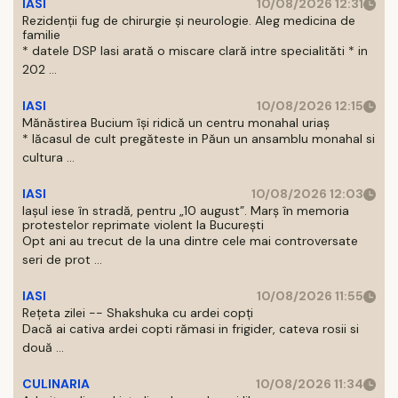
IASI
10/08/2026 12:31
Rezidenții fug de chirurgie și neurologie. Aleg medicina de
familie
* datele DSP Iasi arată o miscare clară intre specialităti * in
202 ...
IASI
10/08/2026 12:15
Mănăstirea Bucium își ridică un centru monahal uriaș
* lăcasul de cult pregăteste in Păun un ansamblu monahal si
cultura ...
IASI
10/08/2026 12:03
Iașul iese în stradă, pentru „10 august”. Marș în memoria
protestelor reprimate violent la București
Opt ani au trecut de la una dintre cele mai controversate
seri de prot ...
IASI
10/08/2026 11:55
Rețeta zilei -- Shakshuka cu ardei copți
Dacă ai cativa ardei copti rămasi in frigider, cateva rosii si
două ...
CULINARIA
10/08/2026 11:34