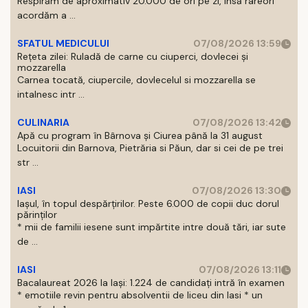
Respirăm de aproximativ 20.000 de ori pe zi, insă rareori
acordăm a ...
SFATUL MEDICULUI
07/08/2026 13:59
Rețeta zilei: Ruladă de carne cu ciuperci, dovlecei și
mozzarella
Carnea tocată, ciupercile, dovlecelul si mozzarella se
intalnesc intr ...
CULINARIA
07/08/2026 13:42
Apă cu program în Bârnova și Ciurea până la 31 august
Locuitorii din Barnova, Pietrăria si Păun, dar si cei de pe trei
str ...
IASI
07/08/2026 13:30
Iașul, în topul despărțirilor. Peste 6.000 de copii duc dorul
părinților
* mii de familii iesene sunt impărtite intre două tări, iar sute
de ...
IASI
07/08/2026 13:11
Bacalaureat 2026 la Iași: 1.224 de candidați intră în examen
* emotiile revin pentru absolventii de liceu din Iasi * un