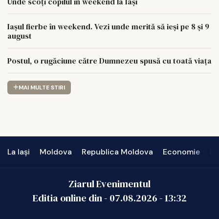
Unde scoți copilul în weekend la Iași
Iașul fierbe în weekend. Vezi unde merită să ieși pe 8 și 9
august
Postul, o rugăciune către Dumnezeu spusă cu toată viața
MAI MULTE STIRI
La Iași
Moldova
Republica Moldova
Economie
In
Ziarul Evenimentul
Editia online din -
07.08.2026
-
13:32