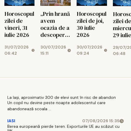
Horoscopul
„Prin hrană
Horoscopul
Horosc
zilei de
avem
zilei de joi,
zilei d
vineri, 31
ocazia de a
30 iulie
miercu
iulie 2026
descoperi
2026
29 iuli
legătura cu
2026
31/07/2026
30/07/2026
30/07/2026
29/07/2
Bunul
06:42
15:11
09:24
06:48
Dumnezeu”
La Iași, aproximativ 300 de elevi sunt în risc de abandon
Un copil nu devine peste noapte adolescentul care
abandonează scoala ...
IASI
07/08/2026 15:35
Berea europeană pierde teren. Exporturile UE au scăzut cu