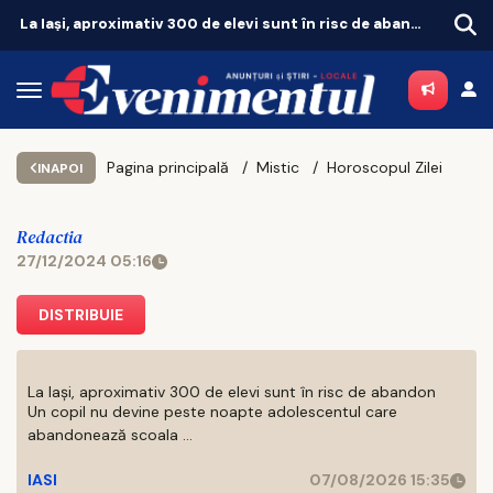
Iașul fierbe în weekend. Vezi unde merită să ieși pe 8 și 9 august
Pagina principală
Mistic
Horoscopul Zilei
INAPOI
Redactia
27/12/2024 05:16
DISTRIBUIE
La Iași, aproximativ 300 de elevi sunt în risc de abandon
Un copil nu devine peste noapte adolescentul care
abandonează scoala ...
IASI
07/08/2026 15:35