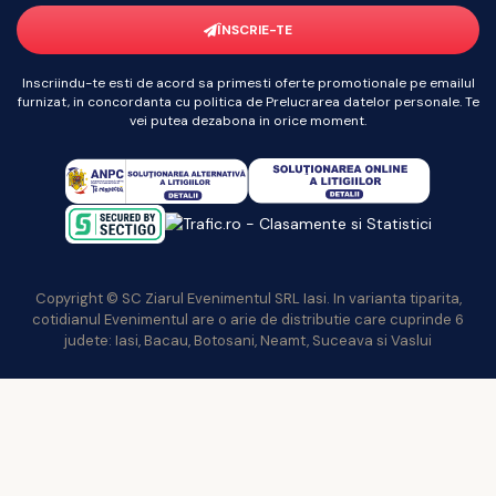
ÎNSCRIE-TE
Inscriindu-te esti de acord sa primesti oferte promotionale pe emailul
furnizat, in concordanta cu politica de Prelucrarea datelor personale. Te
vei putea dezabona in orice moment.
Copyright © SC Ziarul Evenimentul SRL Iasi. In varianta tiparita,
cotidianul Evenimentul are o arie de distributie care cuprinde 6
judete: Iasi, Bacau, Botosani, Neamt, Suceava si Vaslui