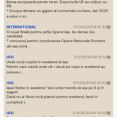
Berea europeană pierde teren. Exporturile UE au scăzut cu
11%
* Europa rămane un gigant al comertului cu bere, dar 2025
a adus o sc ...
INTERNATIONAL
07/08/2026 15:32
O nouă finală pentru șefia Operei Iași. Au rămas doi
candidați
* concursul pentru conducerea Operei Nationale Romane
din Iasi intră ...
IASI
07/08/2026 15:10
Unde scoți copilul în weekend la Iași
Părintii care caută unde să-i ducă pe copii in weekend au
cateva v ...
IASI
07/08/2026 15:03
Iașul fierbe în weekend. Vezi unde merită să ieși pe 8 și 9
august
Dacă nu ai făcut incă planuri pentru weekend, Iasul iti
complică s ...
IASI
07/08/2026 14:50