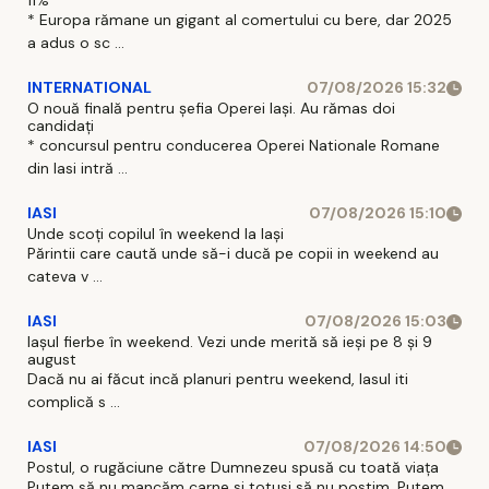
11%
* Europa rămane un gigant al comertului cu bere, dar 2025
a adus o sc ...
INTERNATIONAL
07/08/2026 15:32
O nouă finală pentru șefia Operei Iași. Au rămas doi
candidați
* concursul pentru conducerea Operei Nationale Romane
din Iasi intră ...
IASI
07/08/2026 15:10
Unde scoți copilul în weekend la Iași
Părintii care caută unde să-i ducă pe copii in weekend au
cateva v ...
IASI
07/08/2026 15:03
Iașul fierbe în weekend. Vezi unde merită să ieși pe 8 și 9
august
Dacă nu ai făcut incă planuri pentru weekend, Iasul iti
complică s ...
IASI
07/08/2026 14:50
Postul, o rugăciune către Dumnezeu spusă cu toată viața
Putem să nu mancăm carne si totusi să nu postim. Putem