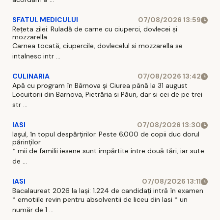
SFATUL MEDICULUI
07/08/2026 13:59
Rețeta zilei: Ruladă de carne cu ciuperci, dovlecei și
mozzarella
Carnea tocată, ciupercile, dovlecelul si mozzarella se
intalnesc intr ...
CULINARIA
07/08/2026 13:42
Apă cu program în Bârnova și Ciurea până la 31 august
Locuitorii din Barnova, Pietrăria si Păun, dar si cei de pe trei
str ...
IASI
07/08/2026 13:30
Iașul, în topul despărțirilor. Peste 6.000 de copii duc dorul
părinților
* mii de familii iesene sunt impărtite intre două tări, iar sute
de ...
IASI
07/08/2026 13:11
Bacalaureat 2026 la Iași: 1.224 de candidați intră în examen
* emotiile revin pentru absolventii de liceu din Iasi * un
număr de 1 ...