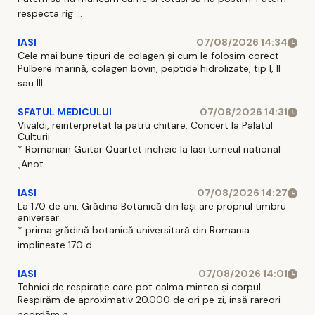
respecta rig ...
IASI
07/08/2026 14:34
Cele mai bune tipuri de colagen și cum le folosim corect
Pulbere marină, colagen bovin, peptide hidrolizate, tip I, II
sau III ...
SFATUL MEDICULUI
07/08/2026 14:31
Vivaldi, reinterpretat la patru chitare. Concert la Palatul
Culturii
* Romanian Guitar Quartet incheie la Iasi turneul national
„Anot ...
IASI
07/08/2026 14:27
La 170 de ani, Grădina Botanică din Iași are propriul timbru
aniversar
* prima grădină botanică universitară din Romania
implineste 170 d ...
IASI
07/08/2026 14:01
Tehnici de respirație care pot calma mintea și corpul
Respirăm de aproximativ 20.000 de ori pe zi, insă rareori
acordăm a ...