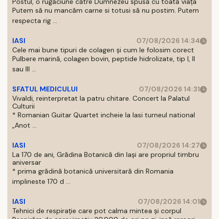
Postul, o rugăciune către Dumnezeu spusă cu toată viața
Putem să nu mancăm carne si totusi să nu postim. Putem
respecta rig ...
IASI
07/08/2026 14:34
Cele mai bune tipuri de colagen și cum le folosim corect
Pulbere marină, colagen bovin, peptide hidrolizate, tip I, II
sau III ...
SFATUL MEDICULUI
07/08/2026 14:31
Vivaldi, reinterpretat la patru chitare. Concert la Palatul
Culturii
* Romanian Guitar Quartet incheie la Iasi turneul national
„Anot ...
IASI
07/08/2026 14:27
La 170 de ani, Grădina Botanică din Iași are propriul timbru
aniversar
* prima grădină botanică universitară din Romania
implineste 170 d ...
IASI
07/08/2026 14:01
Tehnici de respirație care pot calma mintea și corpul