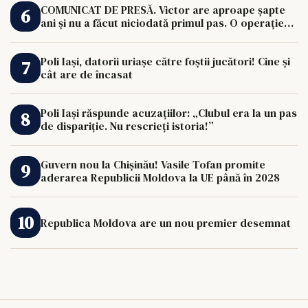
COMUNICAT DE PRESĂ. Victor are aproape șapte
ani și nu a făcut niciodată primul pas. O operație
de 33.000 de euro îi poate schimba viața.
Poli Iași, datorii uriașe către foștii jucători! Cine și
cât are de încasat
Poli Iași răspunde acuzațiilor: „Clubul era la un pas
de dispariție. Nu rescrieți istoria!”
Guvern nou la Chișinău! Vasile Tofan promite
aderarea Republicii Moldova la UE până în 2028
Republica Moldova are un nou premier desemnat