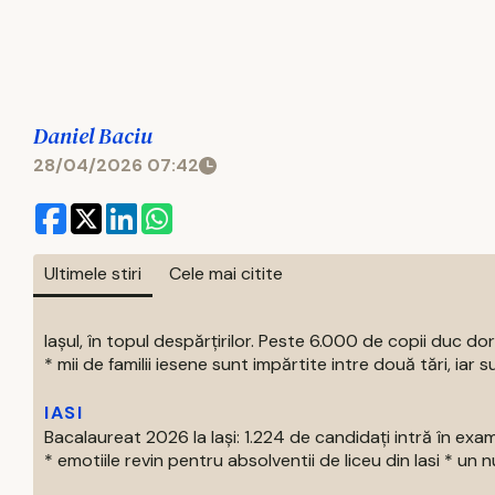
Daniel Baciu
28/04/2026 07:42
Ultimele stiri
Cele mai citite
Iașul, în topul despărțirilor. Peste 6.000 de copii duc doru
* mii de familii iesene sunt impărtite intre două tări, iar su
IASI
Bacalaureat 2026 la Iași: 1.224 de candidați intră în exa
* emotiile revin pentru absolventii de liceu din Iasi * un nu