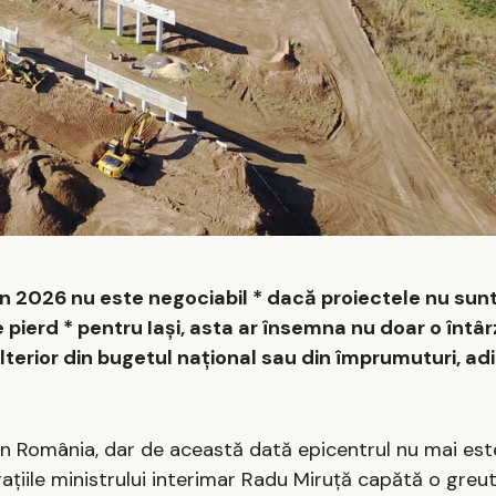
in 2026 nu este negociabil * dacă proiectele nu sun
 pierd * pentru Iași, asta ar însemna nu doar o întârz
 ulterior din bugetul național sau din împrumuturi, ad
in România, dar de această dată epicentrul nu mai est
larațiile ministrului interimar Radu Miruță capătă o greu