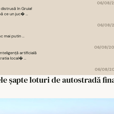
06/08/2
distrusă în Gruia!
ă ce un juc� ...
06/08/2
c mai putin ...
06/08/20
eligență artificială
atia local� ...
06/08/20
le șapte loturi de autostradă fin