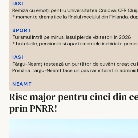
IASI
Remiză cu emoții pentru Universitatea Craiova. CFR Cluij, 
* momente dramatice la finalul meciului din Finlanda, dup
SPORT
Turismul intră pe minus. Iașul pierde vizitatori în 2026
* hotelurile, pensiunile si apartamentele inchiriate primes
IASI
Târgu-Neamț testează un purtător de cuvânt creat cu int
Primăria Targu-Neamt face un pas rar intalnit in administr
NEAMT
Risc major pentru cinci din ce
prin PNRR!