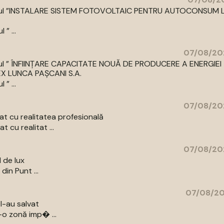
cu titlul ”INSTALARE SISTEM FOTOVOLTAIC PENTRU AUTOCONSUM 
” ...
07/08/20
 titlul ” ÎNFIINȚARE CAPACITATE NOUĂ DE PRODUCERE A ENERGIEI
LUNCA PAȘCANI S.A.
” ...
07/08/20
t cu realitatea profesională
 cu realitat ...
07/08/20
l de lux
din Punt ...
07/08/20
l-au salvat
-o zonă imp� ...