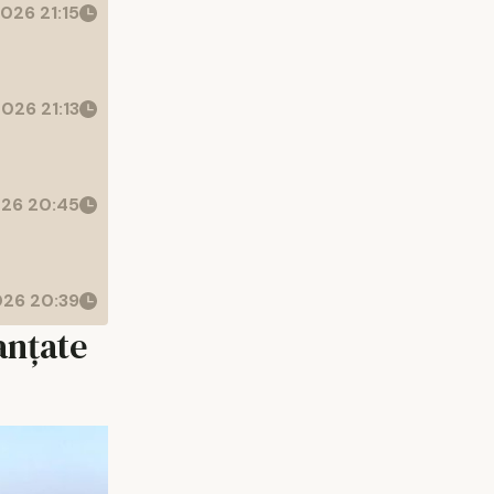
026 21:15
026 21:13
26 20:45
26 20:39
anțate