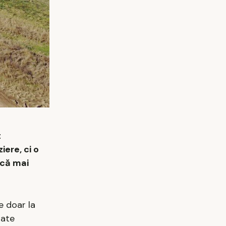
t
iere, ci o
ică mai
e doar la
tate