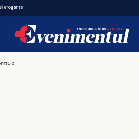
ei aroganțe
Risc major pentru cinci din cele șapte loturi de autostradă finanțate prin PNRR!