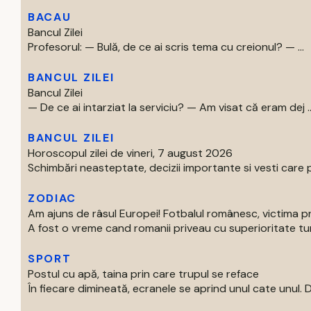
BACAU
Bancul Zilei
Profesorul: — Bulă, de ce ai scris tema cu creionul? — ...
BANCUL ZILEI
Bancul Zilei
— De ce ai intarziat la serviciu? — Am visat că eram dej ..
BANCUL ZILEI
Horoscopul zilei de vineri, 7 august 2026
Schimbări neasteptate, decizii importante si vesti care p
ZODIAC
Am ajuns de râsul Europei! Fotbalul românesc, victima p
A fost o vreme cand romanii priveau cu superioritate turur
SPORT
Postul cu apă, taina prin care trupul se reface
În fiecare dimineată, ecranele se aprind unul cate unul. Di