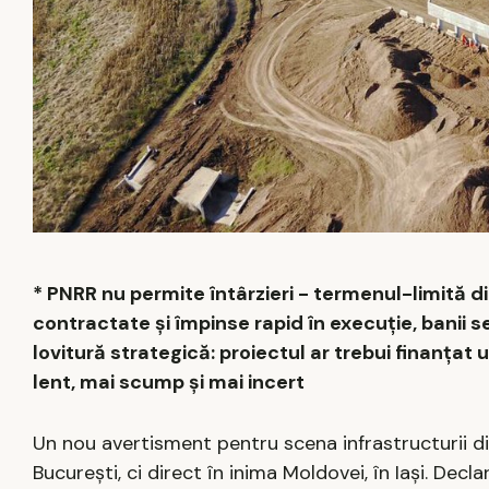
* PNRR nu permite întârzieri - termenul-limită d
contractate și împinse rapid în execuție, banii se
lovitură strategică: proiectul ar trebui finanțat
lent, mai scump și mai incert
Un nou avertisment pentru scena infrastructurii d
București, ci direct în inima Moldovei, în Iași. Dec