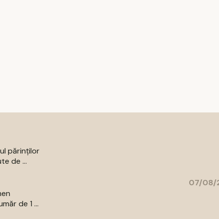
l părinților
te de ...
07/08/2
men
măr de 1 ...