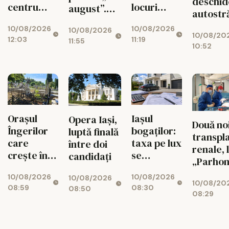
deschid
centru
locuri
august”.
autostră
monahal
libere
Marș în
de la A
10/08/2026
10/08/2026
uriaș
10/08/2026
memoria
10/08/20
la Bacă
12:03
11:19
11:55
protestelor
10:52
reprimate
violent la
București
Orașul
Iașul
Opera Iași,
Două no
Îngerilor
bogaților:
luptă finală
transpl
care
taxa pe lux
între doi
renale, 
crește în
se
candidați
„Parhon
tăcere.
triplează
10/08/2026
10/08/2026
Suspinele
pentru
10/08/2026
10/08/20
08:59
08:30
08:50
de la
case și
08:29
„Petru și
mașini
Pavel”