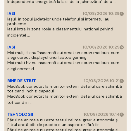
Independenta energetică la Iasi: de la „chinezăria” de p ...
IASI
10/08/2026 10:39
Iașul, în topul județelor unde telefonul și internetul au
probleme
Iasul intră in zona rosie a clasamentului national privind
incidentel ...
IASI
10/08/2026 10:29
Mai mulți Hz nu înseamnă automat un ecran mai bun: cum
alegi corect displayul unui laptop gaming
Mai multi Hz nu inseamnă automat un ecran mai bun: cum
alegi corect d ...
BINE DE STIUT
10/08/2026 10:21
MacBook conectat la monitor extern: detaliul care schimbă
tot când închizi capacul
MacBook conectat la monitor extern: detaliul care schimbă
tot cand in ...
TEHNOLOGII
10/08/2026 10:14
Părul de animale nu este testul cel mai greu: autonomia și
filtrul arată cât de practic e un aspirator fără fir
Părul de animale nu este testul cel mai greu: autonomia si