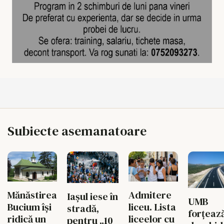
Subiecte asemanatoare
Mănăstirea
Admitere
Iașul iese în
UMB
Bucium își
liceu. Lista
stradă,
forțeaz
ridică un
liceelor cu
pentru „10