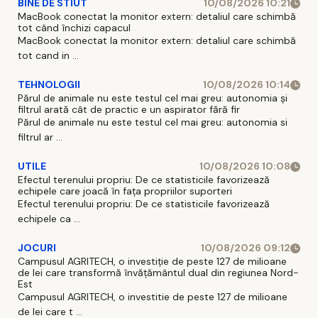
BINE DE STIUT
10/08/2026 10:21
MacBook conectat la monitor extern: detaliul care schimbă
tot când închizi capacul
MacBook conectat la monitor extern: detaliul care schimbă
tot cand in ...
TEHNOLOGII
10/08/2026 10:14
Părul de animale nu este testul cel mai greu: autonomia și
filtrul arată cât de practic e un aspirator fără fir
Părul de animale nu este testul cel mai greu: autonomia si
filtrul ar ...
UTILE
10/08/2026 10:08
Efectul terenului propriu: De ce statisticile favorizează
echipele care joacă în fața propriilor suporteri
Efectul terenului propriu: De ce statisticile favorizează
echipele ca ...
JOCURI
10/08/2026 09:12
Campusul AGRITECH, o investiție de peste 127 de milioane
de lei care transformă învățământul dual din regiunea Nord-
Est
Campusul AGRITECH, o investitie de peste 127 de milioane
de lei care t ...