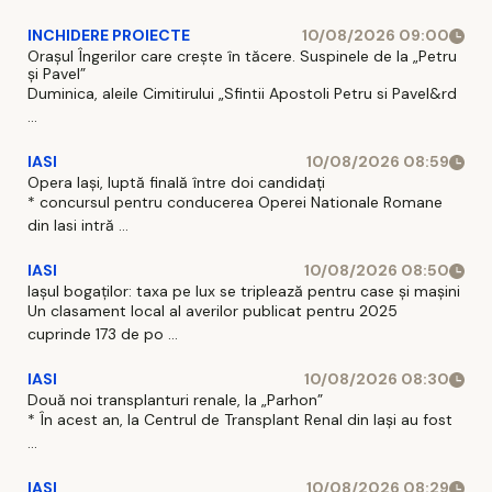
INCHIDERE PROIECTE
10/08/2026 09:00
Orașul Îngerilor care crește în tăcere. Suspinele de la „Petru
și Pavel”
Duminica, aleile Cimitirului „Sfintii Apostoli Petru si Pavel&rd
...
IASI
10/08/2026 08:59
Opera Iași, luptă finală între doi candidați
* concursul pentru conducerea Operei Nationale Romane
din Iasi intră ...
IASI
10/08/2026 08:50
Iașul bogaților: taxa pe lux se triplează pentru case și mașini
Un clasament local al averilor publicat pentru 2025
cuprinde 173 de po ...
IASI
10/08/2026 08:30
Două noi transplanturi renale, la „Parhon”
* În acest an, la Centrul de Transplant Renal din Iaşi au fost
...
IASI
10/08/2026 08:29