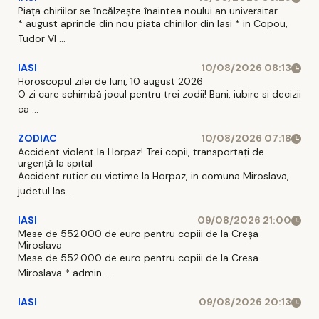
Piața chiriilor se încălzește înaintea noului an universitar
* august aprinde din nou piata chiriilor din Iasi * in Copou,
Tudor Vl ...
IASI
10/08/2026 08:13
Horoscopul zilei de luni, 10 august 2026
O zi care schimbă jocul pentru trei zodii! Bani, iubire si decizii
ca ...
ZODIAC
10/08/2026 07:18
Accident violent la Horpaz! Trei copii, transportați de
urgență la spital
Accident rutier cu victime la Horpaz, in comuna Miroslava,
judetul Ias ...
IASI
09/08/2026 21:00
Mese de 552.000 de euro pentru copiii de la Creșa
Miroslava
Mese de 552.000 de euro pentru copiii de la Cresa
Miroslava * admin ...
IASI
09/08/2026 20:13