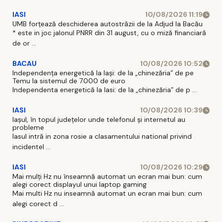
IASI
10/08/2026 11:19
UMB forțează deschiderea autostrăzii de la Adjud la Bacău
* este in joc jalonul PNRR din 31 august, cu o miză financiară
de or ...
BACAU
10/08/2026 10:52
Independența energetică la Iași: de la „chinezăria” de pe
Temu la sistemul de 7.000 de euro
Independenta energetică la Iasi: de la „chinezăria” de p ...
IASI
10/08/2026 10:39
Iașul, în topul județelor unde telefonul și internetul au
probleme
Iasul intră in zona rosie a clasamentului national privind
incidentel ...
IASI
10/08/2026 10:29
Mai mulți Hz nu înseamnă automat un ecran mai bun: cum
alegi corect displayul unui laptop gaming
Mai multi Hz nu inseamnă automat un ecran mai bun: cum
alegi corect d ...