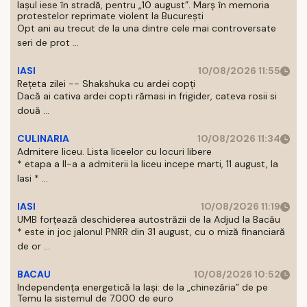
Iașul iese în stradă, pentru „10 august”. Marș în memoria
protestelor reprimate violent la București
Opt ani au trecut de la una dintre cele mai controversate
seri de prot ...
IASI
10/08/2026 11:55
Rețeta zilei -- Shakshuka cu ardei copți
Dacă ai cativa ardei copti rămasi in frigider, cateva rosii si
două ...
CULINARIA
10/08/2026 11:34
Admitere liceu. Lista liceelor cu locuri libere
* etapa a II-a a admiterii la liceu incepe marti, 11 august, la
Iasi * ...
IASI
10/08/2026 11:19
UMB forțează deschiderea autostrăzii de la Adjud la Bacău
* este in joc jalonul PNRR din 31 august, cu o miză financiară
de or ...
BACAU
10/08/2026 10:52
Independența energetică la Iași: de la „chinezăria” de pe
Temu la sistemul de 7.000 de euro