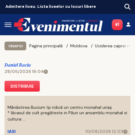
ri libere
Pagina principală
Moldova
INAPOI
Daniel Baciu
28/05/2026 16:04
DISTRIBUIE
Mănăstirea Bucium își ridică un centru monahal uriaș
* lăcasul de cult pregăteste in Păun un ansamblu monahal si
cultura ...
IASI
10/08/2026 12:03