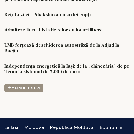
Rețeta zilei -- Shakshuka cu ardei copți
Admitere liceu. Lista liceelor cu locuri libere
UMB forțează deschiderea autostrăzii de la Adjud la
Bacău
Independența energetică la Iași: de la „chinezăria” de pe
Temu la sistemul de 7.000 de euro
MAI MULTE STIRI
La Iași
Moldova
Republica Moldova
Economie
In