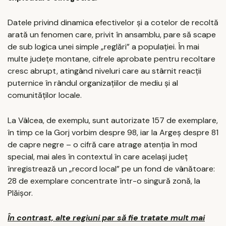
Datele privind dinamica efectivelor și a cotelor de recoltă
arată un fenomen care, privit în ansamblu, pare să scape
de sub logica unei simple „reglări” a populației. În mai
multe județe montane, cifrele aprobate pentru recoltare
cresc abrupt, atingând niveluri care au stârnit reacții
puternice în rândul organizațiilor de mediu și al
comunităților locale.
La Vâlcea, de exemplu, sunt autorizate 157 de exemplare,
în timp ce la Gorj vorbim despre 98, iar la Argeș despre 81
de capre negre – o cifră care atrage atenția în mod
special, mai ales în contextul în care același județ
înregistrează un „record local” pe un fond de vânătoare:
28 de exemplare concentrate într-o singură zonă, la
Plăișor.
În contrast, alte regiuni par să fie tratate mult mai