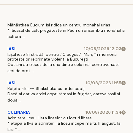
Mănăstirea Bucium își ridică un centru monahal uriaș
* lăcasul de cult pregăteste in Păun un ansamblu monahal si
cultura ...
IASI
10/08/2026 12:03
Iașul iese în stradă, pentru „10 august”. Marș în memoria
protestelor reprimate violent la București
Opt ani au trecut de la una dintre cele mai controversate
seri de prot ...
IASI
10/08/2026 11:55
Rețeta zilei -- Shakshuka cu ardei copți
Dacă ai cativa ardei copti rămasi in frigider, cateva rosii si
două ...
CULINARIA
10/08/2026 11:34
Admitere liceu. Lista liceelor cu locuri libere
* etapa a II-a a admiterii la liceu incepe marti, 11 august, la
Iasi * ...