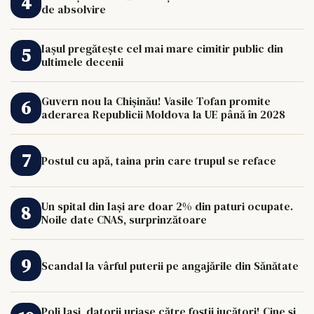
de absolvire
Iașul pregătește cel mai mare cimitir public din
ultimele decenii
Guvern nou la Chișinău! Vasile Tofan promite
aderarea Republicii Moldova la UE până în 2028
Postul cu apă, taina prin care trupul se reface
Un spital din Iași are doar 2% din paturi ocupate.
Noile date CNAS, surprinzătoare
Scandal la vârful puterii pe angajările din Sănătate
Poli Iași, datorii uriașe către foștii jucători! Cine și