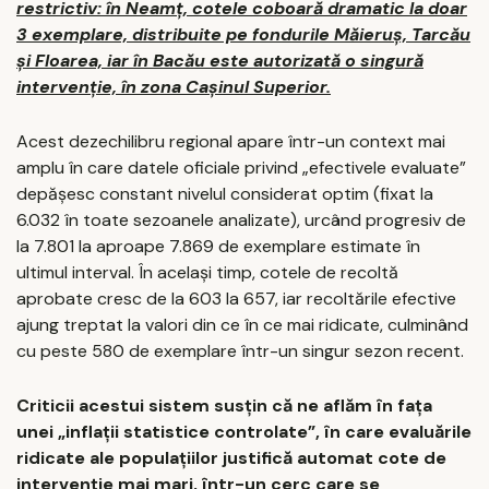
restrictiv: în Neamț, cotele coboară dramatic la doar
3 exemplare, distribuite pe fondurile Măieruș, Tarcău
și Floarea, iar în Bacău este autorizată o singură
intervenție, în zona Cașinul Superior.
Acest dezechilibru regional apare într-un context mai
amplu în care datele oficiale privind „efectivele evaluate”
depășesc constant nivelul considerat optim (fixat la
6.032 în toate sezoanele analizate), urcând progresiv de
la 7.801 la aproape 7.869 de exemplare estimate în
ultimul interval. În același timp, cotele de recoltă
aprobate cresc de la 603 la 657, iar recoltările efective
ajung treptat la valori din ce în ce mai ridicate, culminând
cu peste 580 de exemplare într-un singur sezon recent.
Criticii acestui sistem susțin că ne aflăm în fața
unei „inflații statistice controlate”, în care evaluările
ridicate ale populațiilor justifică automat cote de
intervenție mai mari, într-un cerc care se