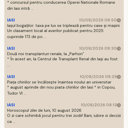
* concursul pentru conducerea Operei Nationale Romane
din Iasi intră ...
IASI
10/08/2026 08:50
Iașul bogaților: taxa pe lux se triplează pentru case și mașini
Un clasament local al averilor publicat pentru 2025
cuprinde 173 de po ...
IASI
10/08/2026 08:30
Două noi transplanturi renale, la „Parhon”
* În acest an, la Centrul de Transplant Renal din Iaşi au fost
...
IASI
10/08/2026 08:29
Piața chiriilor se încălzește înaintea noului an universitar
* august aprinde din nou piata chiriilor din Iasi * in Copou,
Tudor Vl ...
IASI
10/08/2026 08:13
Horoscopul zilei de luni, 10 august 2026
O zi care schimbă jocul pentru trei zodii! Bani, iubire si decizii
ca ...