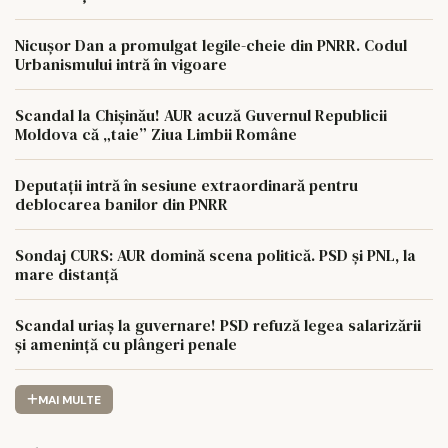
Nicușor Dan a promulgat legile-cheie din PNRR. Codul
Urbanismului intră în vigoare
Scandal la Chișinău! AUR acuză Guvernul Republicii
Moldova că „taie” Ziua Limbii Române
Deputații intră în sesiune extraordinară pentru
deblocarea banilor din PNRR
Sondaj CURS: AUR domină scena politică. PSD și PNL, la
mare distanță
Scandal uriaș la guvernare! PSD refuză legea salarizării
și amenință cu plângeri penale
MAI MULTE