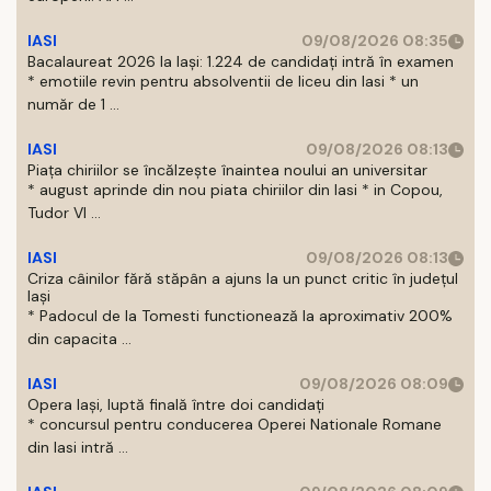
IASI
09/08/2026 08:35
Bacalaureat 2026 la Iași: 1.224 de candidați intră în examen
* emotiile revin pentru absolventii de liceu din Iasi * un
număr de 1 ...
IASI
09/08/2026 08:13
Piața chiriilor se încălzește înaintea noului an universitar
* august aprinde din nou piata chiriilor din Iasi * in Copou,
Tudor Vl ...
IASI
09/08/2026 08:13
Criza câinilor fără stăpân a ajuns la un punct critic în județul
Iași
* Padocul de la Tomesti functionează la aproximativ 200%
din capacita ...
IASI
09/08/2026 08:09
Opera Iași, luptă finală între doi candidați
* concursul pentru conducerea Operei Nationale Romane
din Iasi intră ...