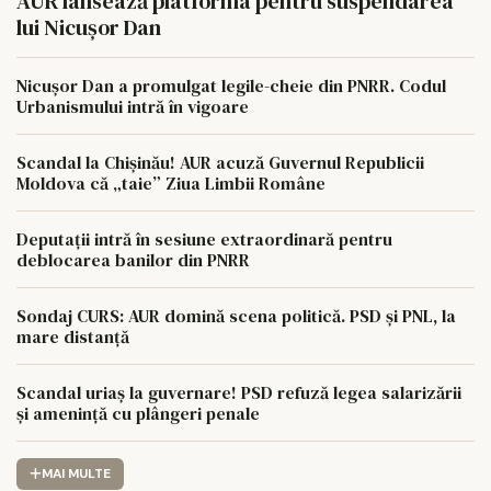
AUR lansează platforma pentru suspendarea
lui Nicușor Dan
Nicușor Dan a promulgat legile-cheie din PNRR. Codul
Urbanismului intră în vigoare
Scandal la Chișinău! AUR acuză Guvernul Republicii
Moldova că „taie” Ziua Limbii Române
Deputații intră în sesiune extraordinară pentru
deblocarea banilor din PNRR
Sondaj CURS: AUR domină scena politică. PSD și PNL, la
mare distanță
Scandal uriaș la guvernare! PSD refuză legea salarizării
și amenință cu plângeri penale
MAI MULTE