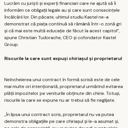
Lucrăm cu juriști și experți financiari care ne ajută să ȋi
informăm ce obligații legale au și care sunt consecințele
ȋncălcării lor. Din păcate, ultimul studiu Kastel ne-a
demonstrat că piața continuă să rămână ȋntr-o zonă gri
și că mai este multă educație de făcut la acest capitol”,
spune Christian Tudorache, CEO și cofondator Kastel
Group.
Riscurile la care sunt expuși chiriașul și proprietarul
Neîncheierea unui contract în formă scrisă este de cele
mai multe ori intenționată, proprietarul urmărind evitarea
plății impozitelor pe veniturile obținute din chirie. Totuși,
riscurile la care se expune nu ar trebui să fie neglijate.
,,În lipsa unui contract scris, proprietarul nu va putea
demonstra obligațiile pe care chiriașul și le-a asumat și,