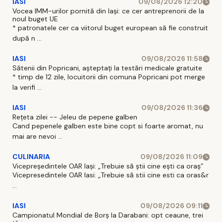
IASI
09/08/2026 12:20
Vocea IMM-urilor pornită din Iași: ce cer antreprenorii de la
noul buget UE
* patronatele cer ca viitorul buget european să fie construit
după n ...
IASI
09/08/2026 11:58
Sătenii din Popricani, așteptați la testări medicale gratuite
* timp de 12 zile, locuitorii din comuna Popricani pot merge
la verifi ...
IASI
09/08/2026 11:36
Rețeta zilei -- Jeleu de pepene galben
Cand pepenele galben este bine copt si foarte aromat, nu
mai are nevoi ...
CULINARIA
09/08/2026 11:09
Vicepreședintele OAR Iași: „Trebuie să știi cine ești ca oraș”
Vicepresedintele OAR Iasi: „Trebuie să stii cine esti ca oras&r
...
IASI
09/08/2026 09:11
Campionatul Mondial de Borș la Darabani: opt ceaune, trei