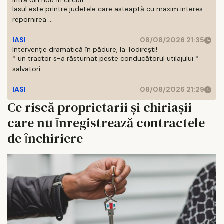
intră din nou în circuit
Iasul este printre judetele care asteaptă cu maxim interes
repornirea ...
IASI
08/08/2026 21:35
Intervenție dramatică în pădure, la Todirești!
* un tractor s-a răsturnat peste conducătorul utilajului *
salvatori ...
IASI
08/08/2026 21:29
Ce riscă proprietarii și chiriașii
care nu ȋnregistrează contractele
de ȋnchiriere