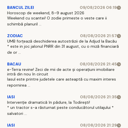
BANCUL ZILEI
09/08/2026 06:19
Horoscop de weekend, 8–9 august 2026
Weekend cu scantei! O zodie primeste o veste care ii
schimbă planuril ...
ZODIAC
08/08/2026 21:57
UMB forțează deschiderea autostrăzii de la Adjud la Bacău
* este in joc jalonul PNRR din 31 august, cu o miză financiară
de or ...
BACAU
08/08/2026 21:45
e-Terra revine! Zeci de mii de acte și operațiuni imobiliare
intră din nou în circuit
Iasul este printre judetele care asteaptă cu maxim interes
repornirea ...
IASI
08/08/2026 21:35
Intervenție dramatică în pădure, la Todirești!
* un tractor s-a răsturnat peste conducătorul utilajului *
salvatori ...
IASI
08/08/2026 21:29