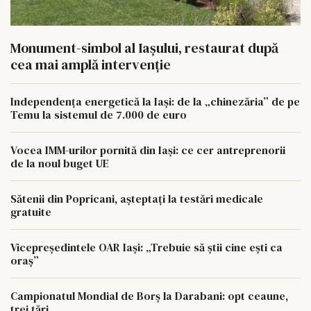
Monument-simbol al Iaşului, restaurat după
cea mai amplă intervenţie
Independența energetică la Iași: de la „chinezăria” de pe
Temu la sistemul de 7.000 de euro
Vocea IMM-urilor pornită din Iași: ce cer antreprenorii
de la noul buget UE
Sătenii din Popricani, așteptați la testări medicale
gratuite
Vicepreședintele OAR Iași: „Trebuie să știi cine ești ca
oraș”
Campionatul Mondial de Borș la Darabani: opt ceaune,
trei țări