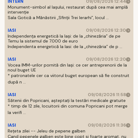
INTERN
09/08/2026 12:44
Monument-simbol al Iaşului, restaurat după cea mai amplă
intervenţie
Sala Gotică a Mănăstirii „Sfinţii Trei Ierarhi”, locul ...
IASI
09/08/2026 12:30
Independența energetică la Iași: de la „chinezăria” de pe
Temu la sistemul de 7.000 de euro
Independenta energetică la Iasi: de la „chinezăria” de p ...
IASI
09/08/2026 12:20
Vocea IMM-urilor pornită din Iași: ce cer antreprenorii de la
noul buget UE
* patronatele cer ca viitorul buget european să fie construit
după n ...
IASI
09/08/2026 11:58
Sătenii din Popricani, așteptați la testări medicale gratuite
* timp de 12 zile, locuitorii din comuna Popricani pot merge
la verifi ...
IASI
09/08/2026 11:36
Rețeta zilei -- Jeleu de pepene galben
Cand pepenele galben este bine copt si foarte aromat, nu