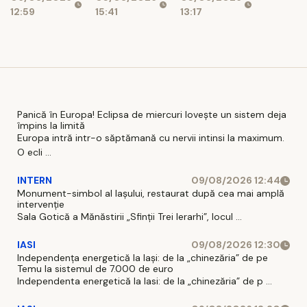
Moody's
impozit
12:59
15:41
13:17
Panică în Europa! Eclipsa de miercuri lovește un sistem deja
împins la limită
Europa intră intr-o săptămană cu nervii intinsi la maximum.
O ecli ...
INTERN
09/08/2026 12:44
Monument-simbol al Iaşului, restaurat după cea mai amplă
intervenţie
Sala Gotică a Mănăstirii „Sfinţii Trei Ierarhi”, locul ...
IASI
09/08/2026 12:30
Independența energetică la Iași: de la „chinezăria” de pe
Temu la sistemul de 7.000 de euro
Independenta energetică la Iasi: de la „chinezăria” de p ...