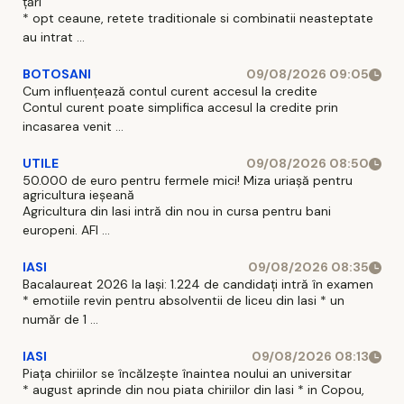
țări
* opt ceaune, retete traditionale si combinatii neasteptate
au intrat ...
BOTOSANI
09/08/2026 09:05
Cum influențează contul curent accesul la credite
Contul curent poate simplifica accesul la credite prin
incasarea venit ...
UTILE
09/08/2026 08:50
50.000 de euro pentru fermele mici! Miza uriașă pentru
agricultura ieșeană
Agricultura din Iasi intră din nou in cursa pentru bani
europeni. AFI ...
IASI
09/08/2026 08:35
Bacalaureat 2026 la Iași: 1.224 de candidați intră în examen
* emotiile revin pentru absolventii de liceu din Iasi * un
număr de 1 ...
IASI
09/08/2026 08:13
Piața chiriilor se încălzește înaintea noului an universitar
* august aprinde din nou piata chiriilor din Iasi * in Copou,