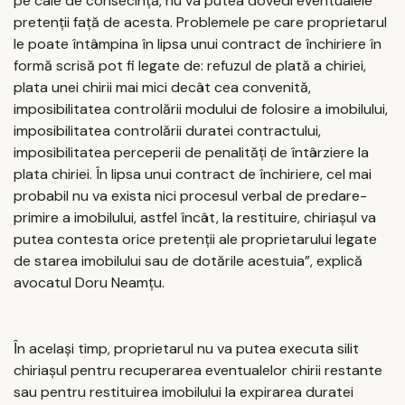
pe cale de consecință, nu va putea dovedi eventualele
pretenții față de acesta. Problemele pe care proprietarul
le poate întâmpina în lipsa unui contract de închiriere în
formă scrisă pot fi legate de: refuzul de plată a chiriei,
plata unei chirii mai mici decât cea convenită,
imposibilitatea controlării modului de folosire a imobilului,
imposibilitatea controlării duratei contractului,
imposibilitatea perceperii de penalități de întârziere la
plata chiriei. În lipsa unui contract de închiriere, cel mai
probabil nu va exista nici procesul verbal de predare-
primire a imobilului, astfel încât, la restituire, chiriașul va
putea contesta orice pretenții ale proprietarului legate
de starea imobilului sau de dotările acestuia”, explică
avocatul Doru Neamțu.
Ȋn același timp, proprietarul nu va putea executa silit
chiriașul pentru recuperarea eventualelor chirii restante
sau pentru restituirea imobilului la expirarea duratei