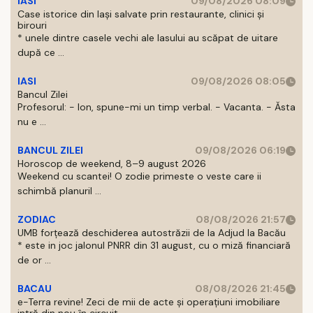
IASI
09/08/2026 08:09
Case istorice din Iași salvate prin restaurante, clinici și
birouri
* unele dintre casele vechi ale Iasului au scăpat de uitare
după ce ...
IASI
09/08/2026 08:05
Bancul Zilei
Profesorul: - Ion, spune-mi un timp verbal. - Vacanta. - Ăsta
nu e ...
BANCUL ZILEI
09/08/2026 06:19
Horoscop de weekend, 8–9 august 2026
Weekend cu scantei! O zodie primeste o veste care ii
schimbă planuril ...
ZODIAC
08/08/2026 21:57
UMB forțează deschiderea autostrăzii de la Adjud la Bacău
* este in joc jalonul PNRR din 31 august, cu o miză financiară
de or ...
BACAU
08/08/2026 21:45
e-Terra revine! Zeci de mii de acte și operațiuni imobiliare