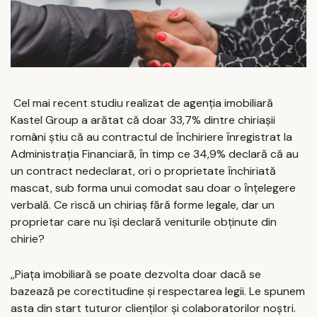
Cel mai recent studiu realizat de agenția imobiliară
Kastel Group a arătat că doar 33,7% dintre chiriașii
români știu că au contractul de ȋnchiriere ȋnregistrat la
Administrația Financiară, ȋn timp ce 34,9% declară că au
un contract nedeclarat, ori o proprietate ȋnchiriată
mascat, sub forma unui comodat sau doar o ȋnțelegere
verbală. Ce riscă un chiriaș fără forme legale, dar un
proprietar care nu își declară veniturile obținute din
chirie?
,,Piața imobiliară se poate dezvolta doar dacă se
bazează pe corectitudine și respectarea legii. Le spunem
asta din start tuturor clienților și colaboratorilor noștri.