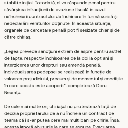
stabilite inițial. Totodată, el va răspunde penal pentru
săvârșirea infracțiunii de evaziune fiscală în cazul
neîncheierii contractului de închiriere în formă scrisă și
nedeclarării veniturilor obținute. În această situație,
organele de cercetare penală pot fi sesizate chiar și de
către chiriaș.
,,Legea prevede sancțiuni extrem de aspre pentru astfel
de fapte, respectiv închisoarea de la doi la opt ani și
interzicerea unor drepturi sau amendă penală.
Individualizarea pedepsei se realizează în funcție de
valoarea prejudiciului, precum și de momentul și condițiile
în care acesta este acoperit”, completează Doru
Neamțu.
De cele mai multe ori, chiriașul nu protestează față de
decizia proprietarului de a nu ȋncheia un contract de
teama că i s-ar putea cere mai mulți bani pe chirie. Ȋnsă,
acesta ignoră abuzurile la care se expune. Evacuarea