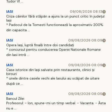
Tudor Vl ...
IASI
09/08/2026 08:13
Criza câinilor fără stăpân a ajuns la un punct critic în județul
Iași
* Padocul de la Tomesti functionează la aproximativ 200%
din capacita ...
IASI
09/08/2026 08:09
Opera Iași, luptă finală între doi candidați
* concursul pentru conducerea Operei Nationale Romane
din Iasi intră ...
IASI
09/08/2026 08:09
Case istorice din Iași salvate prin restaurante, clinici și
birouri
* unele dintre casele vechi ale Iasului au scăpat de uitare
după ce ...
IASI
09/08/2026 08:05
Bancul Zilei
Profesorul: - Ion, spune-mi un timp verbal. - Vacanta. - Ăsta
nu e ...