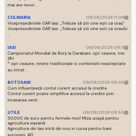
mai are nevoi ...
CULINARIA
09/08/2026 11:09
Vicepreședintele OAR Iași: „Trebuie să știi cine ești ca oraș”
Vicepresedintele OAR Iasi: „Trebuie să stii cine esti ca oras&r
...
IASI
09/08/2026 09:11
Campionatul Mondial de Borș la Darabani: opt ceaune, trei
țări
* opt ceaune, retete traditionale si combinatii neasteptate
au intrat ...
BOTOSANI
09/08/2026 09:05
Cum influențează contul curent accesul la credite
Contul curent poate simplifica accesul la credite prin
incasarea venit ...
UTILE
09/08/2026 08:50
50.000 de euro pentru fermele mici! Miza uriașă pentru
agricultura ieșeană
Agricultura din Iasi intră din nou in cursa pentru bani
europeni. AFI ...