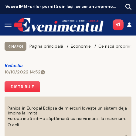
Sătenii din Popricani, așteptați la testări medicale gratuite
Rețe
Pagina principală
Economie
INAPOI
Redactia
18/10/2022 14:52
DISTRIBUIE
Panică în Europa! Eclipsa de miercuri lovește un sistem deja
împins la limită
Europa intră intr-o săptămană cu nervii intinsi la maximum.
O ecli ...