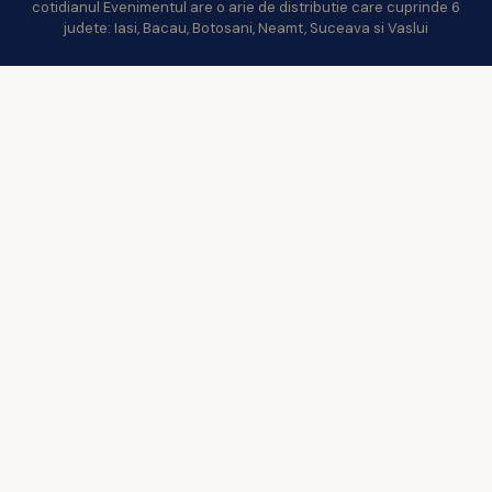
cotidianul Evenimentul are o arie de distributie care cuprinde 6
judete: Iasi, Bacau, Botosani, Neamt, Suceava si Vaslui