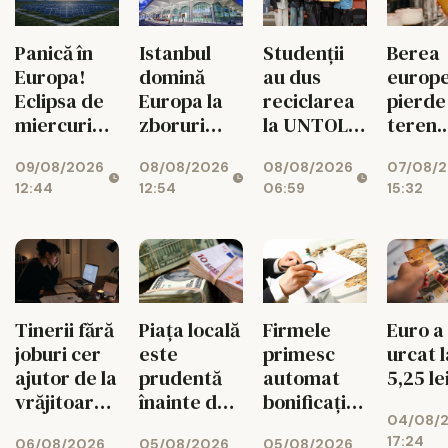
Panică în
Istanbul
Studenții
Berea
Europa!
domină
au dus
europ
Eclipsa de
Europa la
reciclarea
pierde
miercuri
zboruri
la UNTOLD
teren.
lovește un
directe.
într-un joc
Export
09/08/2026
08/08/2026
08/08/2026
07/08/
sistem deja
Unde e
cu
UE au
12:44
12:54
06:59
15:32
împins la
Bucureștiul
superstiții
scăzut
limită
11%
Tinerii fără
Piața locală
Firmele
Euro a
joburi cer
este
primesc
urcat l
ajutor de la
prudentă
automat
5,25 le
vrăjitoare
înainte de
bonificația
04/08/
pe Etsy
decizia
de 3% la
17:24
06/08/2026
05/08/2026
05/08/2026