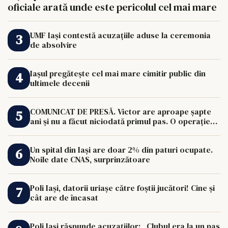
oficiale arată unde este pericolul cel mai mare
UMF Iași contestă acuzațiile aduse la ceremonia
de absolvire
Iașul pregătește cel mai mare cimitir public din
ultimele decenii
COMUNICAT DE PRESĂ. Victor are aproape șapte
ani și nu a făcut niciodată primul pas. O operație
de 33.000 de euro îi poate schimba viața.
Un spital din Iași are doar 2% din paturi ocupate.
Noile date CNAS, surprinzătoare
Poli Iași, datorii uriașe către foștii jucători! Cine și
cât are de încasat
Poli Iași răspunde acuzațiilor: „Clubul era la un pas