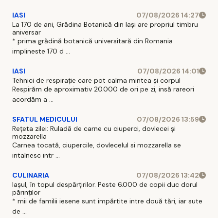
IASI
07/08/2026 14:27
La 170 de ani, Grădina Botanică din Iași are propriul timbru
aniversar
* prima grădină botanică universitară din Romania
implineste 170 d ...
IASI
07/08/2026 14:01
Tehnici de respirație care pot calma mintea și corpul
Respirăm de aproximativ 20.000 de ori pe zi, insă rareori
acordăm a ...
SFATUL MEDICULUI
07/08/2026 13:59
Rețeta zilei: Ruladă de carne cu ciuperci, dovlecei și
mozzarella
Carnea tocată, ciupercile, dovlecelul si mozzarella se
intalnesc intr ...
CULINARIA
07/08/2026 13:42
Iașul, în topul despărțirilor. Peste 6.000 de copii duc dorul
părinților
* mii de familii iesene sunt impărtite intre două tări, iar sute
de ...