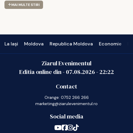
MAI MULTE STIRI
La Iași
Moldova
Republica Moldova
Economie
In
Ziarul Evenimentul
Editia online din -
07.08.2026
-
22:22
Contact
Orange: 0752 266 266
marketing@ziarulevenimentul.ro
Social media