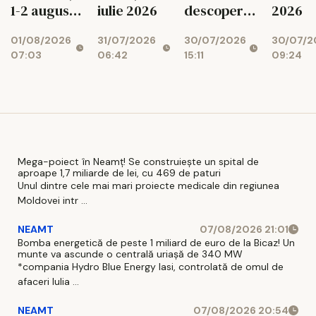
1-2 august
iulie 2026
descoperi
2026
2026
legătura cu
01/08/2026
31/07/2026
30/07/2026
30/07/2
Bunul
07:03
06:42
15:11
09:24
Dumnezeu”
Mega-poiect în Neamț! Se construiește un spital de
aproape 1,7 miliarde de lei, cu 469 de paturi
Unul dintre cele mai mari proiecte medicale din regiunea
Moldovei intr ...
NEAMT
07/08/2026 21:01
Bomba energetică de peste 1 miliard de euro de la Bicaz! Un
munte va ascunde o centrală uriașă de 340 MW
*compania Hydro Blue Energy Iasi, controlată de omul de
afaceri Iulia ...
NEAMT
07/08/2026 20:54