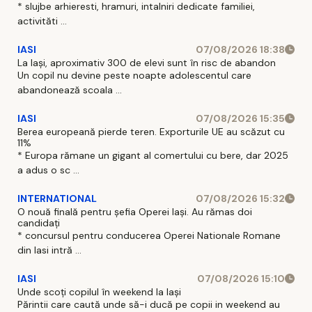
* slujbe arhieresti, hramuri, intalniri dedicate familiei,
activităti ...
IASI
07/08/2026 18:38
La Iași, aproximativ 300 de elevi sunt în risc de abandon
Un copil nu devine peste noapte adolescentul care
abandonează scoala ...
IASI
07/08/2026 15:35
Berea europeană pierde teren. Exporturile UE au scăzut cu
11%
* Europa rămane un gigant al comertului cu bere, dar 2025
a adus o sc ...
INTERNATIONAL
07/08/2026 15:32
O nouă finală pentru șefia Operei Iași. Au rămas doi
candidați
* concursul pentru conducerea Operei Nationale Romane
din Iasi intră ...
IASI
07/08/2026 15:10
Unde scoți copilul în weekend la Iași
Părintii care caută unde să-i ducă pe copii in weekend au