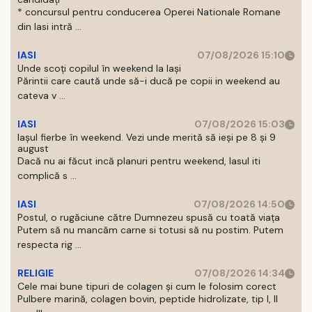
* concursul pentru conducerea Operei Nationale Romane
din Iasi intră ...
IASI
07/08/2026 15:10
Unde scoți copilul în weekend la Iași
Părintii care caută unde să-i ducă pe copii in weekend au
cateva v ...
IASI
07/08/2026 15:03
Iașul fierbe în weekend. Vezi unde merită să ieși pe 8 și 9
august
Dacă nu ai făcut incă planuri pentru weekend, Iasul iti
complică s ...
IASI
07/08/2026 14:50
Postul, o rugăciune către Dumnezeu spusă cu toată viața
Putem să nu mancăm carne si totusi să nu postim. Putem
respecta rig ...
RELIGIE
07/08/2026 14:34
Cele mai bune tipuri de colagen și cum le folosim corect
Pulbere marină, colagen bovin, peptide hidrolizate, tip I, II