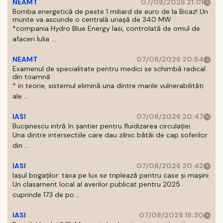
NEAMT
07/08/2026 21:01
Bomba energetică de peste 1 miliard de euro de la Bicaz! Un
munte va ascunde o centrală uriașă de 340 MW
*compania Hydro Blue Energy Iasi, controlată de omul de
afaceri Iulia ...
NEAMT
07/08/2026 20:54
Examenul de specialitate pentru medici se schimbă radical
din toamnă
* in teorie, sistemul elimină una dintre marile vulnerabilităti
ale ...
IASI
07/08/2026 20:47
Bucșinescu intră în șantier pentru fluidizarea circulației
Una dintre intersectiile care dau zilnic bătăi de cap soferilor
din ...
IASI
07/08/2026 20:42
Iașul bogaților: taxa pe lux se triplează pentru case și mașini
Un clasament local al averilor publicat pentru 2025
cuprinde 173 de po ...
IASI
07/08/2026 19:30