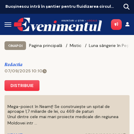
Iașul bogaților: taxa pe lux se triplează pentru case și mașini
Port
Pagina principală
Mistic
Luna sângerie în Pești, 7 septembrie 2025: transformări profunde pentru patru zodii în noaptea marii eclipse
INAPOI
Redactia
07/09/2025 10:10
DISTRIBUIE
Mega-poiect în Neamț! Se construiește un spital de
aproape 1,7 miliarde de lei, cu 469 de paturi
Unul dintre cele mai mari proiecte medicale din regiunea
Moldovei intr ...