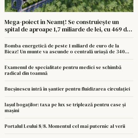
Mega-poiect în Neamț! Se construiește un
spital de aproape 1,7 miliarde de lei, cu 469 de
paturi
Bomba energetică de peste 1 miliard de euro de la
Bicaz! Un munte va ascunde o centrală uriașă de 340
MW
Examenul de specialitate pentru medici se schimbă
radical din toamnă
Bucșinescu intră în șantier pentru fluidizarea circulației
Iașul bogaților: taxa pe lux se triplează pentru case și
mașini
Portalul Leului 8/8. Momentul cel mai puternic al verii