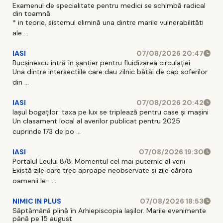
Examenul de specialitate pentru medici se schimbă radical
din toamnă
* in teorie, sistemul elimină una dintre marile vulnerabilităti
ale ...
IASI
07/08/2026 20:47
Bucșinescu intră în șantier pentru fluidizarea circulației
Una dintre intersectiile care dau zilnic bătăi de cap soferilor
din ...
IASI
07/08/2026 20:42
Iașul bogaților: taxa pe lux se triplează pentru case și mașini
Un clasament local al averilor publicat pentru 2025
cuprinde 173 de po ...
IASI
07/08/2026 19:30
Portalul Leului 8/8. Momentul cel mai puternic al verii
Există zile care trec aproape neobservate si zile cărora
oamenii le- ...
NIMIC IN PLUS
07/08/2026 18:53
Săptămână plină în Arhiepiscopia Iașilor. Marile evenimente
până pe 15 august