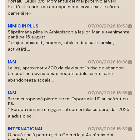
Portalul Leului 8/8. Momentul cel mai puternic al verii
Există zile care trec aproape neobservate si zile cărora
oamenii le- ...
NIMIC IN PLUS
07/08/2026 18:53
Săptămână plină în Arhiepiscopia Iașilor. Marile evenimente
până pe 15 august
* slujbe arhieresti, hramuri, intalniri dedicate familiei,
activităti ...
IASI
07/08/2026 18:38
La Iași, aproximativ 300 de elevi sunt în risc de abandon
Un copil nu devine peste noapte adolescentul care
abandonează scoala ...
IASI
07/08/2026 15:35
Berea europeană pierde teren. Exporturile UE au scăzut cu
11%
* Europa rămane un gigant al comertului cu bere, dar 2025
a adus o sc ...
INTERNATIONAL
07/08/2026 15:32
O nouă finală pentru șefia Operei Iași. Au rămas doi
candidați