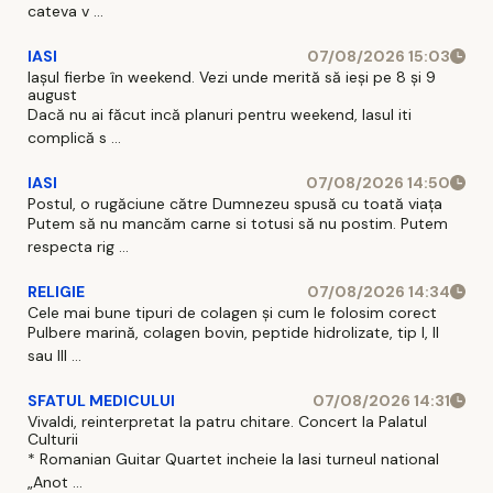
cateva v ...
IASI
07/08/2026 15:03
Iașul fierbe în weekend. Vezi unde merită să ieși pe 8 și 9
august
Dacă nu ai făcut incă planuri pentru weekend, Iasul iti
complică s ...
IASI
07/08/2026 14:50
Postul, o rugăciune către Dumnezeu spusă cu toată viața
Putem să nu mancăm carne si totusi să nu postim. Putem
respecta rig ...
RELIGIE
07/08/2026 14:34
Cele mai bune tipuri de colagen și cum le folosim corect
Pulbere marină, colagen bovin, peptide hidrolizate, tip I, II
sau III ...
SFATUL MEDICULUI
07/08/2026 14:31
Vivaldi, reinterpretat la patru chitare. Concert la Palatul
Culturii
* Romanian Guitar Quartet incheie la Iasi turneul national
„Anot ...