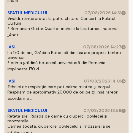
sau III ...
SFATUL MEDICULUI
07/08/2026 14:31
Vivaldi, reinterpretat la patru chitare. Concert la Palatul
Culturii
* Romanian Guitar Quartet incheie la Iasi turneul national
„Anot ...
IASI
07/08/2026 14:27
La 170 de ani, Grădina Botanică din Iași are propriul timbru
aniversar
* prima grădină botanică universitară din Romania
implineste 170 d ...
IASI
07/08/2026 14:01
Tehnici de respirație care pot calma mintea și corpul
Respirăm de aproximativ 20.000 de ori pe zi, insă rareori
acordăm a ...
SFATUL MEDICULUI
07/08/2026 13:59
Rețeta zilei: Ruladă de carne cu ciuperci, dovlecei și
mozzarella
Carnea tocată, ciupercile, dovlecelul si mozzarella se
intalnesc intr ...