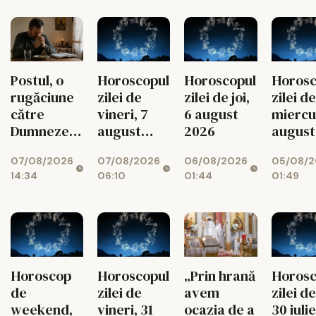
Postul, o
Horoscopul
Horoscopul
Horosc
rugăciune
zilei de
zilei de joi,
zilei de
către
vineri, 7
6 august
miercur
Dumnezeu
august
2026
august
spusă cu
2026
2026
07/08/2026
07/08/2026
06/08/2026
05/08/2
toată viața
14:34
06:10
01:44
01:49
Horoscop
Horoscopul
„Prin hrană
Horosc
de
zilei de
avem
zilei de
weekend,
vineri, 31
ocazia de a
30 iulie