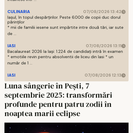
CULINARIA
07/08/2026 13:42
Iașul, în topul despărțirilor. Peste 6.000 de copii duc dorul
părinților
* mii de familii iesene sunt impărtite intre două tări, iar sute
de ...
IASI
07/08/2026 13:11
Bacalaureat 2026 la Iași: 1.224 de candidați intră în examen
* emotiile revin pentru absolventii de liceu din Iasi * un
număr de 1 ...
IASI
07/08/2026 12:13
Luna sângerie în Pești, 7
septembrie 2025: transformări
profunde pentru patru zodii în
noaptea marii eclipse