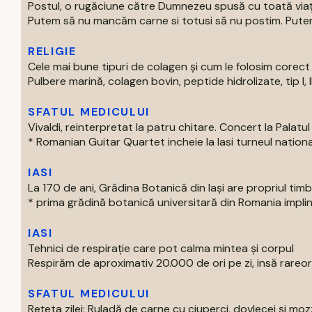
Postul, o rugăciune către Dumnezeu spusă cu toată via
Putem să nu mancăm carne si totusi să nu postim. Putem 
RELIGIE
Cele mai bune tipuri de colagen și cum le folosim corect
Pulbere marină, colagen bovin, peptide hidrolizate, tip I, II s
SFATUL MEDICULUI
Vivaldi, reinterpretat la patru chitare. Concert la Palatul 
* Romanian Guitar Quartet incheie la Iasi turneul national
IASI
La 170 de ani, Grădina Botanică din Iași are propriul tim
* prima grădină botanică universitară din Romania impline
IASI
Tehnici de respirație care pot calma mintea și corpul
Respirăm de aproximativ 20.000 de ori pe zi, insă rareori
SFATUL MEDICULUI
Rețeta zilei: Ruladă de carne cu ciuperci, dovlecei și moz