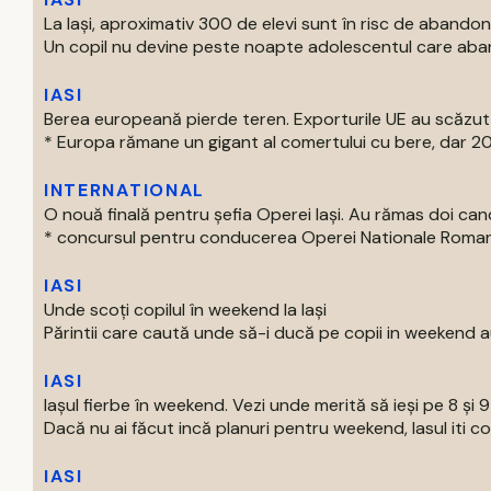
La Iași, aproximativ 300 de elevi sunt în risc de abandon
Un copil nu devine peste noapte adolescentul care aban
IASI
Berea europeană pierde teren. Exporturile UE au scăzut
* Europa rămane un gigant al comertului cu bere, dar 202
INTERNATIONAL
O nouă finală pentru șefia Operei Iași. Au rămas doi can
* concursul pentru conducerea Operei Nationale Romane d
IASI
Unde scoți copilul în weekend la Iași
Părintii care caută unde să-i ducă pe copii in weekend au
IASI
Iașul fierbe în weekend. Vezi unde merită să ieși pe 8 și 
Dacă nu ai făcut incă planuri pentru weekend, Iasul iti com
IASI