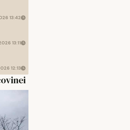
026 13:42
026 13:11
026 12:13
covinei