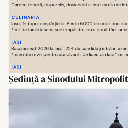
Carnea tocată, ciupercile, dovlecelul si mozzarella se intal
CULINARIA
Iașul, în topul despărțirilor. Peste 6.000 de copii duc doru
* mii de familii iesene sunt impărtite intre două tări, iar su
IASI
Bacalaureat 2026 la Iași: 1.224 de candidați intră în exa
* emotiile revin pentru absolventii de liceu din Iasi * un nu
IASI
Ședință a Sinodului Mitropolit