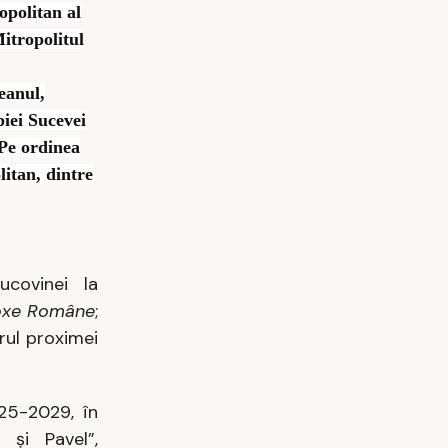
opolitan al
Mitropolitul
eanul,
piei Sucevei
Pe ordinea
litan, dintre
ucovinei la
odoxe Române
;
rul proximei
25-2029, în
 și Pavel”,