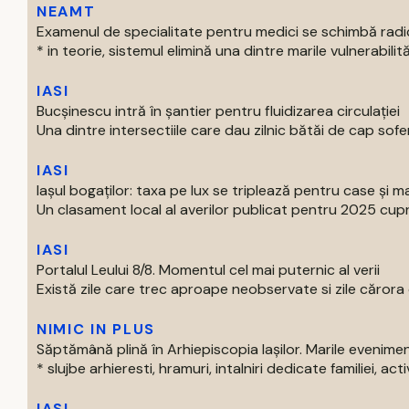
NEAMT
Examenul de specialitate pentru medici se schimbă radi
* in teorie, sistemul elimină una dintre marile vulnerabilităti
IASI
Bucșinescu intră în șantier pentru fluidizarea circulației
Una dintre intersectiile care dau zilnic bătăi de cap soferil
IASI
Iașul bogaților: taxa pe lux se triplează pentru case și ma
Un clasament local al averilor publicat pentru 2025 cupri
IASI
Portalul Leului 8/8. Momentul cel mai puternic al verii
Există zile care trec aproape neobservate si zile cărora o
NIMIC IN PLUS
Săptămână plină în Arhiepiscopia Iașilor. Marile evenim
* slujbe arhieresti, hramuri, intalniri dedicate familiei, activi
IASI