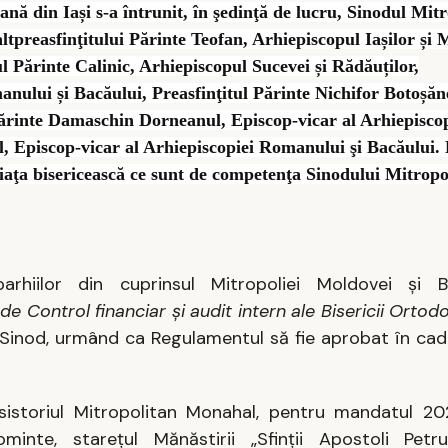
ană din Iași s-a întrunit, în şedinţă de lucru, Sinodul Mitr
tpreasfinţitului Părinte Teofan, Arhiepiscopul Iașilor și 
ul Părinte Calinic, Arhiepiscopul Sucevei și Rădăuților,
anului și Bacăului, Preasfinţitul Părinte Nichifor Botoșăn
 Părinte Damaschin Dorneanul, Episcop-vicar al Arhiepisco
nul, Episcop-vicar al Arhiepiscopiei Romanului şi Bacăului.
 viaţa bisericească ce sunt de competenţa Sinodului Mitropo
arhiilor din cuprinsul Mitropoliei Moldovei și B
de Control financiar și audit intern ale Bisericii Ort
ui Sinod, urmând ca Regulamentul să fie aprobat în cad
storiul Mitropolitan Monahal, pentru mandatul 20
inte, starețul Mănăstirii „Sfinții Apostoli Petru