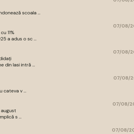
donează scoala ...
07/08/2
 cu 11%
5 a adus o sc ...
07/08/2
didați
in Iasi intră ...
07/08/2
 cateva v ...
07/08/20
9 august
plică s ...
07/08/20