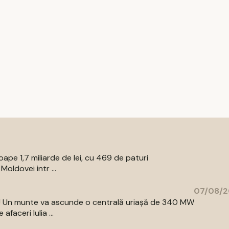
pe 1,7 miliarde de lei, cu 469 de paturi
oldovei intr ...
07/08/2
az! Un munte va ascunde o centrală uriașă de 340 MW
aceri Iulia ...