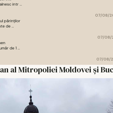
nesc intr ...
07/08/2
l părinților
te de ...
07/08/2
men
măr de 1 ...
07/08/2
an al Mitropoliei Moldovei și Bu