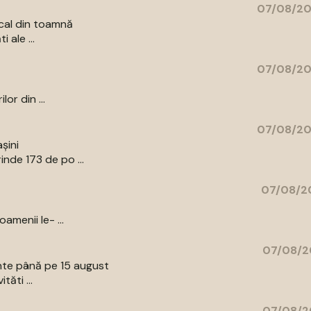
07/08/20
cal din toamnă
 ale ...
07/08/20
or din ...
07/08/20
șini
nde 173 de po ...
07/08/20
amenii le- ...
07/08/2
ente până pe 15 august
tăti ...
07/08/2