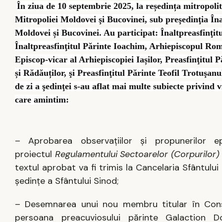
În ziua de 10 septembrie 2025, la reședința mitropolit
Mitropoliei Moldovei şi Bucovinei, sub preşedinţia Înal
Moldovei și Bucovinei. Au participat: Înaltpreasfinţit
Înaltpreasfinţitul Părinte Ioachim, Arhiepiscopul Rom
Episcop-vicar al Arhiepiscopiei Iașilor, Preasfinţitul
și Rădăuților, şi Preasfinţitul Părinte Teofil Trotuşa
de zi a şedinţei s-au aflat mai multe subiecte privind
care amintim:
– Aprobarea observațiilor și propunerilor ep
proiectul
Regulamentului Sectoarelor (Corpurilor) 
textul aprobat va fi trimis la Cancelaria Sfântul
şedinţe a Sfântului Sinod;
– Desemnarea unui nou membru titular în Consi
persoana preacuviosului părinte Galaction Dom