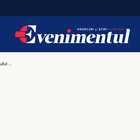
Iașul bogaților: taxa pe lux se triplează pentru c
Ședință a Sinodului Mitropolitan al Mitropoliei Moldovei și Bucovinei