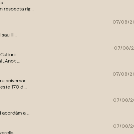
ța
respecta rig ...
07/08/20
au III ...
07/08/2
Culturii
 „Anot ...
07/08/20
bru aniversar
ste 170 d ...
07/08/2
 acordăm a ...
07/08/2
zarella