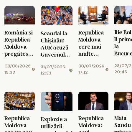
Ilie Bo
Republica
România și
Scandal la
îl pri
Moldova
Republica
Chișinău!
la
cere mai
Moldova
AUR acuză
Bucure
multe
pregătesc
Guvernul
pe nou
investiții
reducerea
Republicii
28/07/
30/07/2026
premie
03/08/2026
românești:
timpilor de
31/07/2026
Moldova că
20:45
17:12
15:33
la Chi
12:33
„Podurile
așteptare
„taie” Ziua
de flori
la frontieră
Limbii
trebuie să
Române
devină
poduri de
capital”
Maia
Republica
Republica
Explozie a
Sandu
Moldova:
Moldova
utilizării
mizeaz