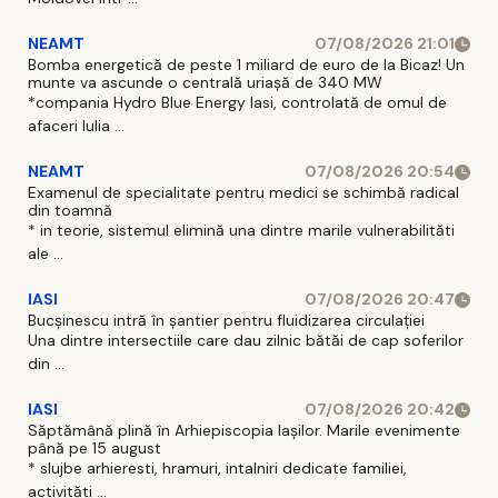
NEAMT
07/08/2026 21:01
Bomba energetică de peste 1 miliard de euro de la Bicaz! Un
munte va ascunde o centrală uriașă de 340 MW
*compania Hydro Blue Energy Iasi, controlată de omul de
afaceri Iulia ...
NEAMT
07/08/2026 20:54
Examenul de specialitate pentru medici se schimbă radical
din toamnă
* in teorie, sistemul elimină una dintre marile vulnerabilităti
ale ...
IASI
07/08/2026 20:47
Bucșinescu intră în șantier pentru fluidizarea circulației
Una dintre intersectiile care dau zilnic bătăi de cap soferilor
din ...
IASI
07/08/2026 20:42
Săptămână plină în Arhiepiscopia Iașilor. Marile evenimente
până pe 15 august
* slujbe arhieresti, hramuri, intalniri dedicate familiei,
activităti ...