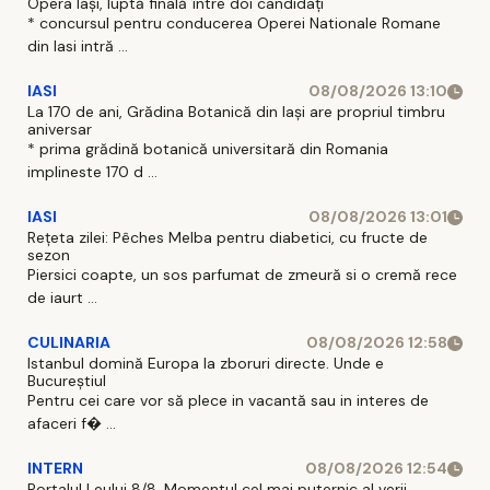
Opera Iași, luptă finală între doi candidați
* concursul pentru conducerea Operei Nationale Romane
din Iasi intră ...
IASI
08/08/2026 13:10
La 170 de ani, Grădina Botanică din Iași are propriul timbru
aniversar
* prima grădină botanică universitară din Romania
implineste 170 d ...
IASI
08/08/2026 13:01
Rețeta zilei: Pêches Melba pentru diabetici, cu fructe de
sezon
Piersici coapte, un sos parfumat de zmeură si o cremă rece
de iaurt ...
CULINARIA
08/08/2026 12:58
Istanbul domină Europa la zboruri directe. Unde e
Bucureștiul
Pentru cei care vor să plece in vacantă sau in interes de
afaceri f� ...
INTERN
08/08/2026 12:54
Portalul Leului 8/8. Momentul cel mai puternic al verii