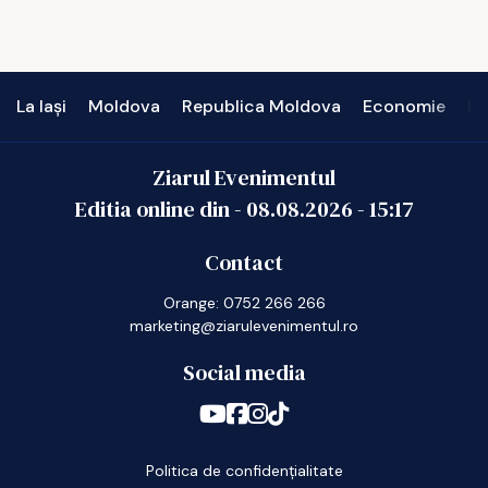
La Iași
Moldova
Republica Moldova
Economie
In
Ziarul Evenimentul
Editia online din -
08.08.2026
-
15:17
Contact
Orange: 0752 266 266
marketing@ziarulevenimentul.ro
Social media
Politica de confidențialitate