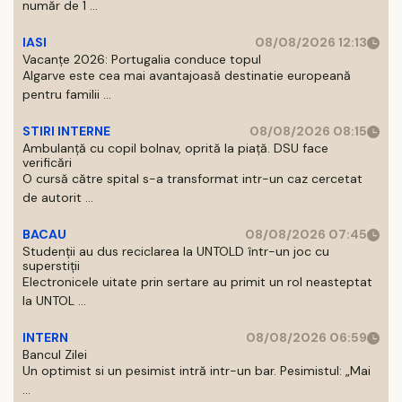
număr de 1 ...
IASI
08/08/2026 12:13
Vacanțe 2026: Portugalia conduce topul
Algarve este cea mai avantajoasă destinatie europeană
pentru familii ...
STIRI INTERNE
08/08/2026 08:15
Ambulanță cu copil bolnav, oprită la piață. DSU face
verificări
O cursă către spital s-a transformat intr-un caz cercetat
de autorit ...
BACAU
08/08/2026 07:45
Studenții au dus reciclarea la UNTOLD într-un joc cu
superstiții
Electronicele uitate prin sertare au primit un rol neasteptat
la UNTOL ...
INTERN
08/08/2026 06:59
Bancul Zilei
Un optimist si un pesimist intră intr-un bar. Pesimistul: „Mai
...