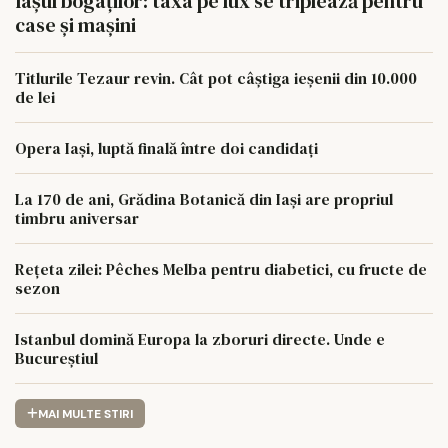
Iașul bogaților: taxa pe lux se triplează pentru
case și mașini
Titlurile Tezaur revin. Cât pot câștiga ieșenii din 10.000
de lei
Opera Iași, luptă finală între doi candidați
La 170 de ani, Grădina Botanică din Iași are propriul
timbru aniversar
Rețeta zilei: Pêches Melba pentru diabetici, cu fructe de
sezon
Istanbul domină Europa la zboruri directe. Unde e
Bucureștiul
MAI MULTE STIRI