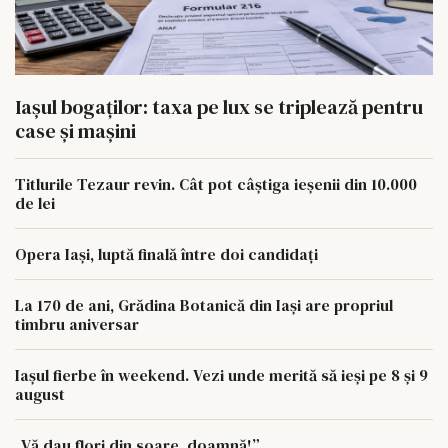
Iașul bogaților: taxa pe lux se triplează pentru
case și mașini
Titlurile Tezaur revin. Cât pot câștiga ieșenii din 10.000
de lei
Opera Iași, luptă finală între doi candidați
La 170 de ani, Grădina Botanică din Iași are propriul
timbru aniversar
Iașul fierbe în weekend. Vezi unde merită să ieși pe 8 și 9
august
„Vă dau flori din soare, doamnă!”