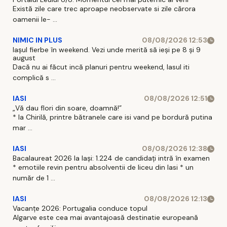
Există zile care trec aproape neobservate si zile cărora
oamenii le- ...
NIMIC IN PLUS
08/08/2026 12:53
Iașul fierbe în weekend. Vezi unde merită să ieși pe 8 și 9
august
Dacă nu ai făcut incă planuri pentru weekend, Iasul iti
complică s ...
IASI
08/08/2026 12:51
„Vă dau flori din soare, doamnă!”
* la Chirilă, printre bătranele care isi vand pe bordură putina
mar ...
IASI
08/08/2026 12:38
Bacalaureat 2026 la Iași: 1.224 de candidați intră în examen
* emotiile revin pentru absolventii de liceu din Iasi * un
număr de 1 ...
IASI
08/08/2026 12:13
Vacanțe 2026: Portugalia conduce topul
Algarve este cea mai avantajoasă destinatie europeană