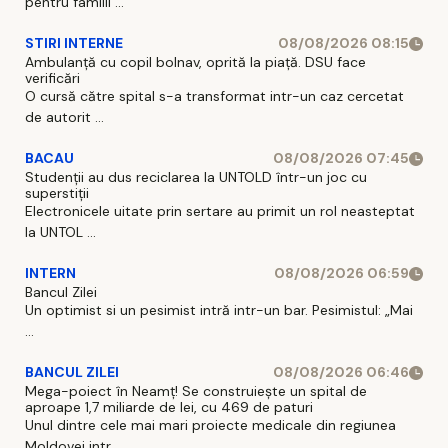
pentru familii ...
STIRI INTERNE
08/08/2026 08:15
Ambulanță cu copil bolnav, oprită la piață. DSU face
verificări
O cursă către spital s-a transformat intr-un caz cercetat
de autorit ...
BACAU
08/08/2026 07:45
Studenții au dus reciclarea la UNTOLD într-un joc cu
superstiții
Electronicele uitate prin sertare au primit un rol neasteptat
la UNTOL ...
INTERN
08/08/2026 06:59
Bancul Zilei
Un optimist si un pesimist intră intr-un bar. Pesimistul: „Mai
...
BANCUL ZILEI
08/08/2026 06:46
Mega-poiect în Neamț! Se construiește un spital de
aproape 1,7 miliarde de lei, cu 469 de paturi
Unul dintre cele mai mari proiecte medicale din regiunea
Moldovei intr ...