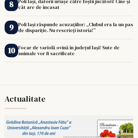
Poli Iași, datorii uriașe către foștii jucători! Cine și
cât are de încasat
Poli Iași răspunde acuzațiilor: „Clubul era la un pas
de dispariție. Nu rescrieți istoria!”
Focar de variolă ovină în județul Iași! Sute de
animale vor fi sacrificate
Actualitate