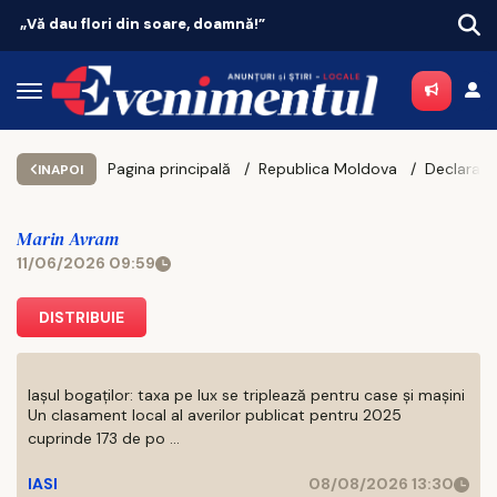
!”
Vacanțe 2026: Portugalia conduce top
Pagina principală
Republica Moldova
INAPOI
Marin Avram
11/06/2026 09:59
DISTRIBUIE
Iașul bogaților: taxa pe lux se triplează pentru case și mașini
Un clasament local al averilor publicat pentru 2025
cuprinde 173 de po ...
IASI
08/08/2026 13:30