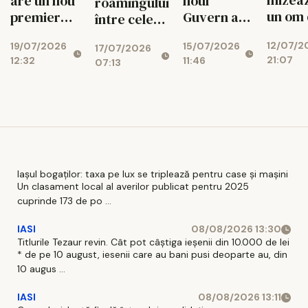
noul
are un nou
roamingului
un om 
Guvern ar
premier
între cele
marile
putea fi
desemnat
două maluri
12/07/2
15/07/2026
investi
19/07/2026
anunțat
17/07/2026
ale Prutului
21:07
11:46
12:32
pentr
07:13
vineri
funcți
prim-
minist
Republ
Moldo
Iașul bogaților: taxa pe lux se triplează pentru case și mașini
Un clasament local al averilor publicat pentru 2025
cuprinde 173 de po ...
IASI
08/08/2026 13:30
Titlurile Tezaur revin. Cât pot câștiga ieșenii din 10.000 de lei
* de pe 10 august, iesenii care au bani pusi deoparte au, din
10 augus ...
IASI
08/08/2026 13:11