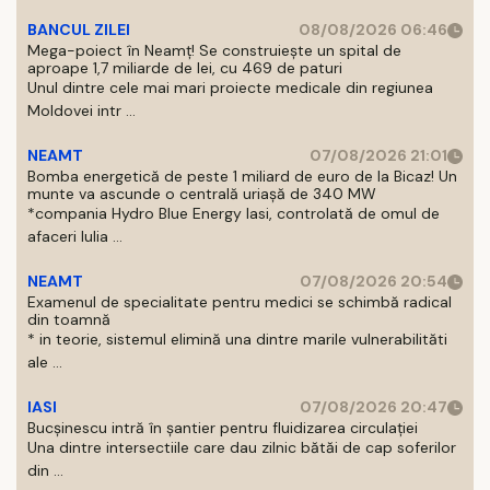
BANCUL ZILEI
08/08/2026 06:46
Mega-poiect în Neamț! Se construiește un spital de
aproape 1,7 miliarde de lei, cu 469 de paturi
Unul dintre cele mai mari proiecte medicale din regiunea
Moldovei intr ...
NEAMT
07/08/2026 21:01
Bomba energetică de peste 1 miliard de euro de la Bicaz! Un
munte va ascunde o centrală uriașă de 340 MW
*compania Hydro Blue Energy Iasi, controlată de omul de
afaceri Iulia ...
NEAMT
07/08/2026 20:54
Examenul de specialitate pentru medici se schimbă radical
din toamnă
* in teorie, sistemul elimină una dintre marile vulnerabilităti
ale ...
IASI
07/08/2026 20:47
Bucșinescu intră în șantier pentru fluidizarea circulației
Una dintre intersectiile care dau zilnic bătăi de cap soferilor
din ...