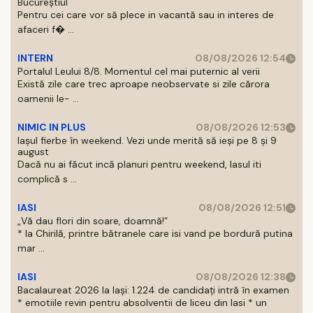
Bucureștiul
Pentru cei care vor să plece in vacantă sau in interes de
afaceri f� ...
INTERN
08/08/2026 12:54
Portalul Leului 8/8. Momentul cel mai puternic al verii
Există zile care trec aproape neobservate si zile cărora
oamenii le- ...
NIMIC IN PLUS
08/08/2026 12:53
Iașul fierbe în weekend. Vezi unde merită să ieși pe 8 și 9
august
Dacă nu ai făcut incă planuri pentru weekend, Iasul iti
complică s ...
IASI
08/08/2026 12:51
„Vă dau flori din soare, doamnă!”
* la Chirilă, printre bătranele care isi vand pe bordură putina
mar ...
IASI
08/08/2026 12:38
Bacalaureat 2026 la Iași: 1.224 de candidați intră în examen
* emotiile revin pentru absolventii de liceu din Iasi * un