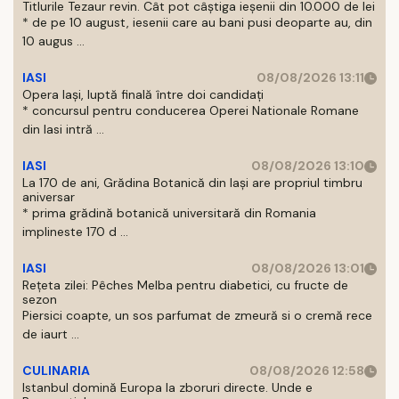
Titlurile Tezaur revin. Cât pot câștiga ieșenii din 10.000 de lei
* de pe 10 august, iesenii care au bani pusi deoparte au, din
10 augus ...
IASI
08/08/2026 13:11
Opera Iași, luptă finală între doi candidați
* concursul pentru conducerea Operei Nationale Romane
din Iasi intră ...
IASI
08/08/2026 13:10
La 170 de ani, Grădina Botanică din Iași are propriul timbru
aniversar
* prima grădină botanică universitară din Romania
implineste 170 d ...
IASI
08/08/2026 13:01
Rețeta zilei: Pêches Melba pentru diabetici, cu fructe de
sezon
Piersici coapte, un sos parfumat de zmeură si o cremă rece
de iaurt ...
CULINARIA
08/08/2026 12:58
Istanbul domină Europa la zboruri directe. Unde e