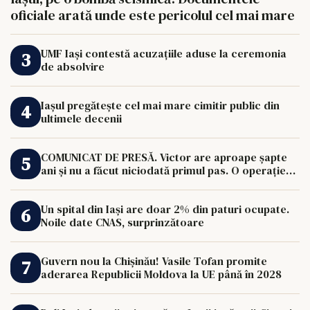
oficiale arată unde este pericolul cel mai mare
UMF Iași contestă acuzațiile aduse la ceremonia
de absolvire
Iașul pregătește cel mai mare cimitir public din
ultimele decenii
COMUNICAT DE PRESĂ. Victor are aproape șapte
ani și nu a făcut niciodată primul pas. O operație
de 33.000 de euro îi poate schimba viața.
Un spital din Iași are doar 2% din paturi ocupate.
Noile date CNAS, surprinzătoare
Guvern nou la Chișinău! Vasile Tofan promite
aderarea Republicii Moldova la UE până în 2028