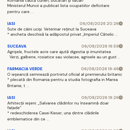
România caută curieri, bucătari și văcari
Ministerul Muncii a publicat lista ocupatiilor deficitare
pentru care ...
IASI
06/08/2026 20:26
Sute de câini uciși. Veterinar reținut la Suceava
* ancheta deschisă la adăpostul privat „Imperiul Căteilo ...
SUCEAVA
06/08/2026 19:59
Agrișele, fructele acre care ajută digestia și imunitatea
Verzi, galbene, rosiatice sau violacee, agrisele au un gust ...
FARMACIA VERDE
06/08/2026 19:46
O ieșeancă semnează portretul oficial al premierului britanic
* plecată din Romania pentru a studia fotografia in Marea
Britanie, t ...
IASI
06/08/2026 19:26
Arhitecții ieșeni: „Salvarea clădirilor nu înseamnă doar
fațade”
* redeschiderea Casei Kieser, una dintre clădirile
emblematice din ce ...