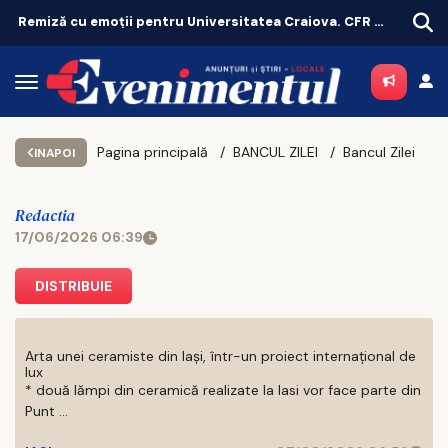
Remiză cu emoții pentru Universitatea Craiova. CFR Cluij, distrusă în Gruia!
Pagina principală
BANCUL ZILEI
Bancul Zilei
INAPOI
Redactia
17/06/2026 06:39
DISTRIBUIE
Arta unei ceramiste din Iași, într-un proiect internațional de
lux
* două lămpi din ceramică realizate la Iasi vor face parte din
Punt ...