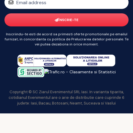
ÎNSCRIE-TE
Inscriindu-te esti de acord sa primesti oferte promotionale pe emailul
furnizat, in concordanta cu politica de Prelucrarea datelor personale. Te
vei putea dezabona in orice moment.
Copyright © SC Ziarul Evenimentul SRL Iasi. In varianta tiparita,
cotidianul Evenimentul are o arie de distributie care cuprinde 6
judete: Iasi, Bacau, Botosani, Neamt, Suceava si Vaslui