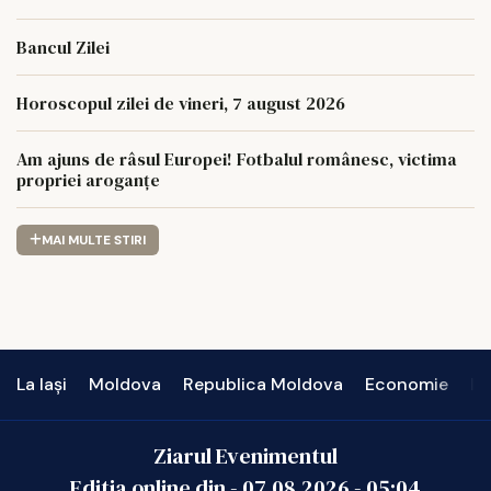
Bancul Zilei
Horoscopul zilei de vineri, 7 august 2026
Am ajuns de râsul Europei! Fotbalul românesc, victima
propriei aroganțe
MAI MULTE STIRI
La Iași
Moldova
Republica Moldova
Economie
In
Ziarul Evenimentul
Editia online din -
07.08.2026
-
05:04