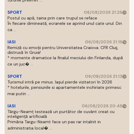
tururile prelimin ...
SPORT
06/08/2026 21:25
Postul cu apă, taina prin care trupul se reface
În fiecare dimineată, ecranele se aprind unul cate unul. Din
ca ...
IASI
06/08/2026 21:15
Remiză cu emoții pentru Universitatea Craiova. CFR Cluij,
distrusă în Gruia!
* momente dramatice la finalul meciului din Finlanda, după
ce un juc� ...
SPORT
06/08/2026 21:13
Turismul intră pe minus. Iașul pierde vizitatori în 2026
* hotelurile, pensiunile si apartamentele inchiriate primesc
mai putin ...
IASI
06/08/2026 20:45
Târgu-Neamț testează un purtător de cuvânt creat cu
inteligență artificială
Primăria Targu-Neamt face un pas rar intalnit in
administratia local� ...