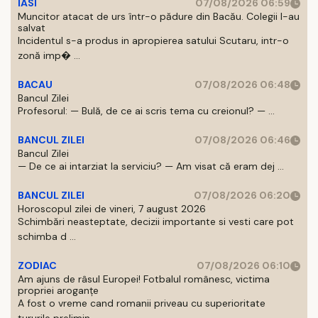
IASI
07/08/2026 06:59
Muncitor atacat de urs într-o pădure din Bacău. Colegii l-au
salvat
Incidentul s-a produs in apropierea satului Scutaru, intr-o
zonă imp� ...
BACAU
07/08/2026 06:48
Bancul Zilei
Profesorul: — Bulă, de ce ai scris tema cu creionul? — ...
BANCUL ZILEI
07/08/2026 06:46
Bancul Zilei
— De ce ai intarziat la serviciu? — Am visat că eram dej ...
BANCUL ZILEI
07/08/2026 06:20
Horoscopul zilei de vineri, 7 august 2026
Schimbări neasteptate, decizii importante si vesti care pot
schimba d ...
ZODIAC
07/08/2026 06:10
Am ajuns de râsul Europei! Fotbalul românesc, victima
propriei aroganțe
A fost o vreme cand romanii priveau cu superioritate