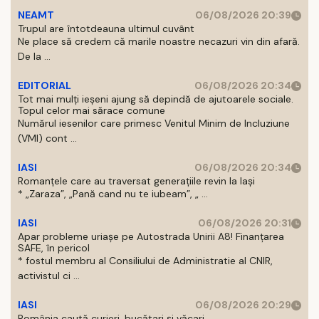
NEAMT
06/08/2026 20:39
Trupul are întotdeauna ultimul cuvânt
Ne place să credem că marile noastre necazuri vin din afară.
De la ...
EDITORIAL
06/08/2026 20:34
Tot mai mulți ieșeni ajung să depindă de ajutoarele sociale.
Topul celor mai sărace comune
Numărul iesenilor care primesc Venitul Minim de Incluziune
(VMI) cont ...
IASI
06/08/2026 20:34
Romanțele care au traversat generațiile revin la Iași
* „Zaraza”, „Pană cand nu te iubeam”, „ ...
IASI
06/08/2026 20:31
Apar probleme uriașe pe Autostrada Unirii A8! Finanțarea
SAFE, în pericol
* fostul membru al Consiliului de Administratie al CNIR,
activistul ci ...
IASI
06/08/2026 20:29
România caută curieri, bucătari și văcari