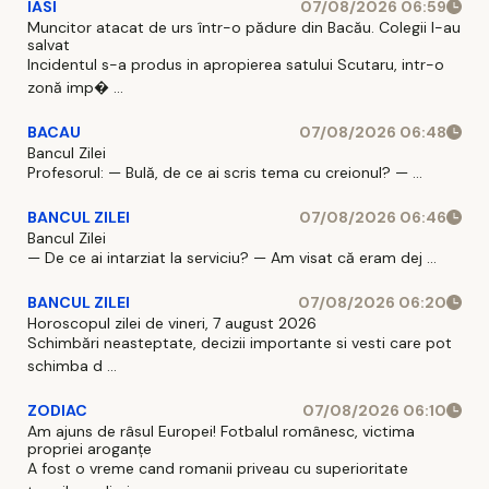
IASI
07/08/2026 06:59
Muncitor atacat de urs într-o pădure din Bacău. Colegii l-au
salvat
Incidentul s-a produs in apropierea satului Scutaru, intr-o
zonă imp� ...
BACAU
07/08/2026 06:48
Bancul Zilei
Profesorul: — Bulă, de ce ai scris tema cu creionul? — ...
BANCUL ZILEI
07/08/2026 06:46
Bancul Zilei
— De ce ai intarziat la serviciu? — Am visat că eram dej ...
BANCUL ZILEI
07/08/2026 06:20
Horoscopul zilei de vineri, 7 august 2026
Schimbări neasteptate, decizii importante si vesti care pot
schimba d ...
ZODIAC
07/08/2026 06:10
Am ajuns de râsul Europei! Fotbalul românesc, victima
propriei aroganțe
A fost o vreme cand romanii priveau cu superioritate