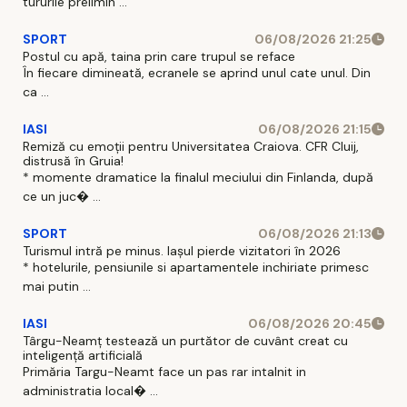
tururile prelimin ...
SPORT
06/08/2026 21:25
Postul cu apă, taina prin care trupul se reface
În fiecare dimineată, ecranele se aprind unul cate unul. Din
ca ...
IASI
06/08/2026 21:15
Remiză cu emoții pentru Universitatea Craiova. CFR Cluij,
distrusă în Gruia!
* momente dramatice la finalul meciului din Finlanda, după
ce un juc� ...
SPORT
06/08/2026 21:13
Turismul intră pe minus. Iașul pierde vizitatori în 2026
* hotelurile, pensiunile si apartamentele inchiriate primesc
mai putin ...
IASI
06/08/2026 20:45
Târgu-Neamț testează un purtător de cuvânt creat cu
inteligență artificială
Primăria Targu-Neamt face un pas rar intalnit in
administratia local� ...