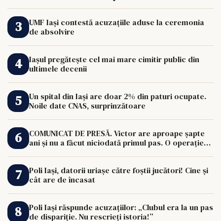
UMF Iași contestă acuzațiile aduse la ceremonia
de absolvire
Iașul pregătește cel mai mare cimitir public din
ultimele decenii
Un spital din Iași are doar 2% din paturi ocupate.
Noile date CNAS, surprinzătoare
COMUNICAT DE PRESĂ. Victor are aproape șapte
ani și nu a făcut niciodată primul pas. O operație
de 33.000 de euro îi poate schimba viața.
Poli Iași, datorii uriașe către foștii jucători! Cine și
cât are de încasat
Poli Iași răspunde acuzațiilor: „Clubul era la un pas
de dispariție. Nu rescrieți istoria!”