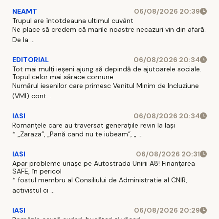
NEAMT
06/08/2026 20:39
Trupul are întotdeauna ultimul cuvânt
Ne place să credem că marile noastre necazuri vin din afară.
De la ...
EDITORIAL
06/08/2026 20:34
Tot mai mulți ieșeni ajung să depindă de ajutoarele sociale.
Topul celor mai sărace comune
Numărul iesenilor care primesc Venitul Minim de Incluziune
(VMI) cont ...
IASI
06/08/2026 20:34
Romanțele care au traversat generațiile revin la Iași
* „Zaraza”, „Pană cand nu te iubeam”, „ ...
IASI
06/08/2026 20:31
Apar probleme uriașe pe Autostrada Unirii A8! Finanțarea
SAFE, în pericol
* fostul membru al Consiliului de Administratie al CNIR,
activistul ci ...
IASI
06/08/2026 20:29