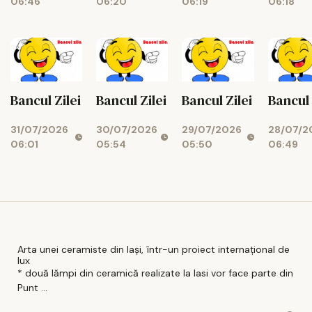
06:46
06:20
06:19
06:18
Bancul Zilei
Bancul Zilei
Bancul Zilei
Bancul 
31/07/2026
30/07/2026
29/07/2026
28/07/2
06:01
05:54
05:50
06:49
Arta unei ceramiste din Iași, într-un proiect internațional de
lux
* două lămpi din ceramică realizate la Iasi vor face parte din
Punt ...