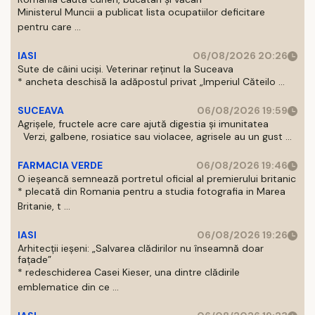
Ministerul Muncii a publicat lista ocupatiilor deficitare
pentru care ...
IASI
06/08/2026 20:26
Sute de câini uciși. Veterinar reținut la Suceava
* ancheta deschisă la adăpostul privat „Imperiul Căteilo ...
SUCEAVA
06/08/2026 19:59
Agrișele, fructele acre care ajută digestia și imunitatea
Verzi, galbene, rosiatice sau violacee, agrisele au un gust ...
FARMACIA VERDE
06/08/2026 19:46
O ieșeancă semnează portretul oficial al premierului britanic
* plecată din Romania pentru a studia fotografia in Marea
Britanie, t ...
IASI
06/08/2026 19:26
Arhitecții ieșeni: „Salvarea clădirilor nu înseamnă doar
fațade”
* redeschiderea Casei Kieser, una dintre clădirile
emblematice din ce ...