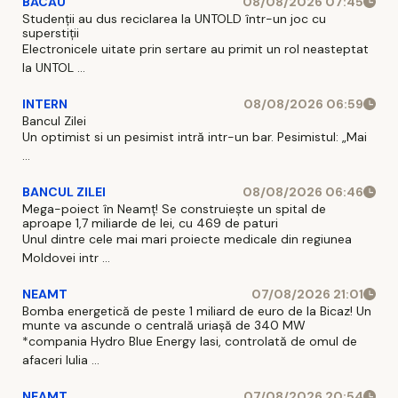
BACAU
08/08/2026 07:45
Studenții au dus reciclarea la UNTOLD într-un joc cu
superstiții
Electronicele uitate prin sertare au primit un rol neasteptat
la UNTOL ...
INTERN
08/08/2026 06:59
Bancul Zilei
Un optimist si un pesimist intră intr-un bar. Pesimistul: „Mai
...
BANCUL ZILEI
08/08/2026 06:46
Mega-poiect în Neamț! Se construiește un spital de
aproape 1,7 miliarde de lei, cu 469 de paturi
Unul dintre cele mai mari proiecte medicale din regiunea
Moldovei intr ...
NEAMT
07/08/2026 21:01
Bomba energetică de peste 1 miliard de euro de la Bicaz! Un
munte va ascunde o centrală uriașă de 340 MW
*compania Hydro Blue Energy Iasi, controlată de omul de
afaceri Iulia ...
NEAMT
07/08/2026 20:54