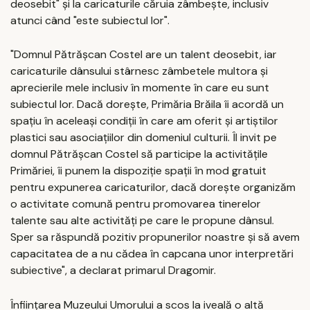
deosebit" şi la caricaturile căruia zâmbeşte, inclusiv
atunci când "este subiectul lor".
"Domnul Pătrăşcan Costel are un talent deosebit, iar
caricaturile dânsului stârnesc zâmbetele multora şi
aprecierile mele inclusiv în momente în care eu sunt
subiectul lor. Dacă doreşte, Primăria Brăila îi acordă un
spaţiu în aceleaşi condiţii în care am oferit şi artiştilor
plastici sau asociaţiilor din domeniul culturii. Îl invit pe
domnul Pătrăşcan Costel să participe la activităţile
Primăriei, îi punem la dispoziţie spaţii în mod gratuit
pentru expunerea caricaturilor, dacă doreşte organizăm
o activitate comună pentru promovarea tinerelor
talente sau alte activităţi pe care le propune dânsul.
Sper sa răspundă pozitiv propunerilor noastre şi să avem
capacitatea de a nu cădea în capcana unor interpretări
subiective", a declarat primarul Dragomir.
Înfiinţarea Muzeului Umorului a scos la iveală o altă