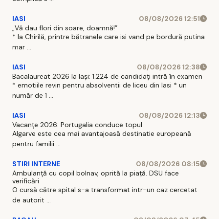
IASI
08/08/2026 12:51
„Vă dau flori din soare, doamnă!”
* la Chirilă, printre bătranele care isi vand pe bordură putina
mar ...
IASI
08/08/2026 12:38
Bacalaureat 2026 la Iași: 1.224 de candidați intră în examen
* emotiile revin pentru absolventii de liceu din Iasi * un
număr de 1 ...
IASI
08/08/2026 12:13
Vacanțe 2026: Portugalia conduce topul
Algarve este cea mai avantajoasă destinatie europeană
pentru familii ...
STIRI INTERNE
08/08/2026 08:15
Ambulanță cu copil bolnav, oprită la piață. DSU face
verificări
O cursă către spital s-a transformat intr-un caz cercetat
de autorit ...