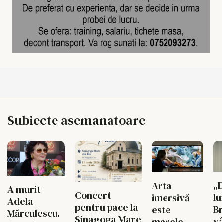
Subiecte asemanatoare
„
Arta
A murit
Concert
lu
imersivă
Adela
pentru pace la
B
este
Mărculescu.
Sinagoga Mare
v
marele