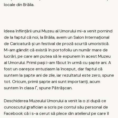
locale din Brăila.
Ideea înfiinţării unui Muzeu al Umorului mi-a venit pornind
de la faptul că noi, la Brăila, avem un Salon Internaţional
de Caricatură şi un festival de proză scurtă umoristică.
M-am gândit că există în portofoliu un număr mare de
lucrări, pe care am putea să le expunem în acest Muzeu
al Umorului. Primii paşi i-am făcut în urmă cu şapte ani. A
fost un oareşce entuziasm la început, dar faptul că
suntem la şapte ani de zile, iar rezultatul este zero, spune
tot. Oricum, primii şapte ani sunt importanţi, acum
suntem în clasa I", spune Pătrăşcan.
Deschiderea Muzeului Umorului a venit la o zi după ce
cunoscutul grafician a scris pe contul său personal de
Facebook că i s-a cerut să plece din atelierul pe care îl