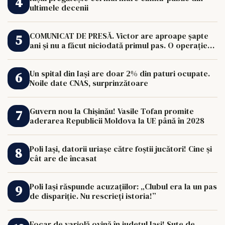
ultimele decenii
COMUNICAT DE PRESĂ. Victor are aproape șapte
ani și nu a făcut niciodată primul pas. O operație
de 33.000 de euro îi poate schimba viața.
Un spital din Iași are doar 2% din paturi ocupate.
Noile date CNAS, surprinzătoare
Guvern nou la Chișinău! Vasile Tofan promite
aderarea Republicii Moldova la UE până în 2028
Poli Iași, datorii uriașe către foștii jucători! Cine și
cât are de încasat
Poli Iași răspunde acuzațiilor: „Clubul era la un pas
de dispariție. Nu rescrieți istoria!”
Focar de variolă ovină în județul Iași! Sute de