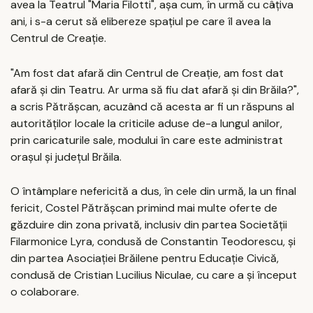
avea la Teatrul "Maria Filotti", aşa cum, în urmă cu câţiva
ani, i s-a cerut să elibereze spaţiul pe care îl avea la
Centrul de Creaţie.
"Am fost dat afară din Centrul de Creaţie, am fost dat
afară şi din Teatru. Ar urma să fiu dat afară şi din Brăila?",
a scris Pătrăşcan, acuzând că acesta ar fi un răspuns al
autorităţilor locale la criticile aduse de-a lungul anilor,
prin caricaturile sale, modului în care este administrat
oraşul şi judeţul Brăila.
O întâmplare nefericită a dus, în cele din urmă, la un final
fericit, Costel Pătrăşcan primind mai multe oferte de
găzduire din zona privată, inclusiv din partea Societăţii
Filarmonice Lyra, condusă de Constantin Teodorescu, şi
din partea Asociaţiei Brăilene pentru Educaţie Civică,
condusă de Cristian Lucilius Niculae, cu care a şi început
o colaborare.