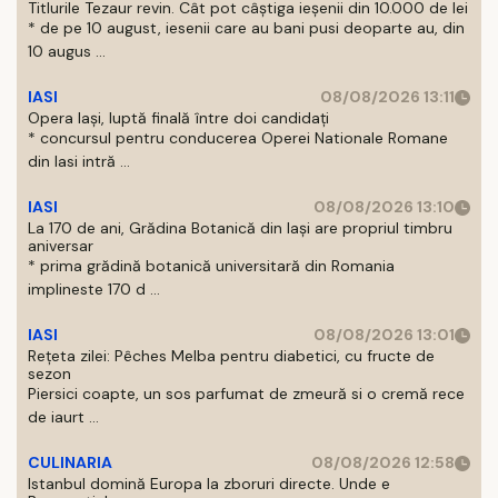
Titlurile Tezaur revin. Cât pot câștiga ieșenii din 10.000 de lei
* de pe 10 august, iesenii care au bani pusi deoparte au, din
10 augus ...
IASI
08/08/2026 13:11
Opera Iași, luptă finală între doi candidați
* concursul pentru conducerea Operei Nationale Romane
din Iasi intră ...
IASI
08/08/2026 13:10
La 170 de ani, Grădina Botanică din Iași are propriul timbru
aniversar
* prima grădină botanică universitară din Romania
implineste 170 d ...
IASI
08/08/2026 13:01
Rețeta zilei: Pêches Melba pentru diabetici, cu fructe de
sezon
Piersici coapte, un sos parfumat de zmeură si o cremă rece
de iaurt ...
CULINARIA
08/08/2026 12:58
Istanbul domină Europa la zboruri directe. Unde e