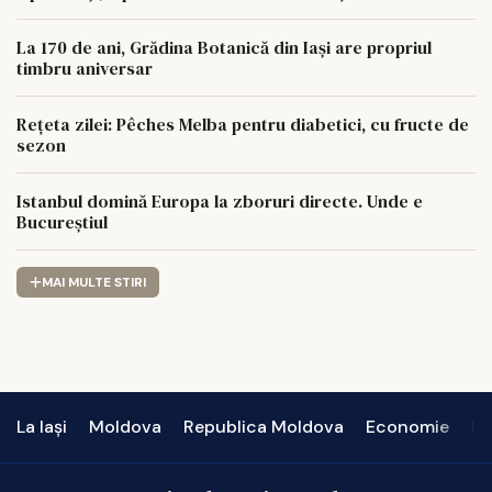
La 170 de ani, Grădina Botanică din Iași are propriul
timbru aniversar
Rețeta zilei: Pêches Melba pentru diabetici, cu fructe de
sezon
Istanbul domină Europa la zboruri directe. Unde e
Bucureștiul
MAI MULTE STIRI
La Iași
Moldova
Republica Moldova
Economie
In