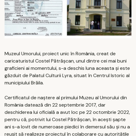
Muzeul Umorului, proiect unic în România, creat de
caricaturistul Costel Pătrăşcan, unul dintre cei mai buni
graficieni ai momentului, s-a deschis luna aceasta şi este
găzduit de Palatul Culturii Lyra, situat în Centrul Istoric al
municipiului Brăila.
Certificatul de naştere al primului Muzeu al Umorului din
România datează din 22 septembrie 2017, dar
deschiderea lui oficială a avut loc pe 22 octombrie 2022,
pentru că, potrivit lui Costel Pătrăşcan, în aceşti şapte
ani s-a lovit de numeroase piedici în demersul său şi nu a
reuşit să realizeze proiectul în colaborare cu autorităţile