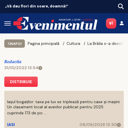
Vacanțe 2026: Portugalia conduce topul
Pagina principală
Cultura
La Brăila s-a deschi
INAPOI
Redactia
31/10/2022 13:54
DISTRIBUIE
Iașul bogaților: taxa pe lux se triplează pentru case și mașini
Un clasament local al averilor publicat pentru 2025
cuprinde 173 de po ...
IASI
08/08/2026 13:30