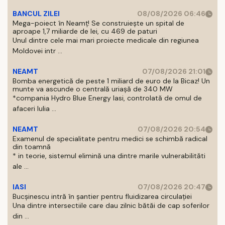
BANCUL ZILEI
08/08/2026 06:46
Mega-poiect în Neamț! Se construiește un spital de
aproape 1,7 miliarde de lei, cu 469 de paturi
Unul dintre cele mai mari proiecte medicale din regiunea
Moldovei intr ...
NEAMT
07/08/2026 21:01
Bomba energetică de peste 1 miliard de euro de la Bicaz! Un
munte va ascunde o centrală uriașă de 340 MW
*compania Hydro Blue Energy Iasi, controlată de omul de
afaceri Iulia ...
NEAMT
07/08/2026 20:54
Examenul de specialitate pentru medici se schimbă radical
din toamnă
* in teorie, sistemul elimină una dintre marile vulnerabilităti
ale ...
IASI
07/08/2026 20:47
Bucșinescu intră în șantier pentru fluidizarea circulației
Una dintre intersectiile care dau zilnic bătăi de cap soferilor
din ...