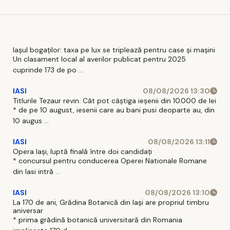
De Andreea
'Mă
POPA vineri, 27
regăsesc
martie 2026,
într-o
03:32 4 MIN Ce
postură
poți face în
inedită'.
Iașul bogaților: taxa pe lux se triplează pentru case și mașini
Un clasament local al averilor publicat pentru 2025
acest
Mesaj
cuprinde 173 de po ...
weekend la
amplu după
Iași? Ghidul
campania
IASI
08/08/2026 13:30
complet al
care a
Titlurile Tezaur revin. Cât pot câștiga ieșenii din 10.000 de lei
* de pe 10 august, iesenii care au bani pusi deoparte au, din
evenimentelor,
stârnit
10 augus ...
realizat de
reacții în
„Ziarul de I
lanț
IASI
08/08/2026 13:11
Opera Iași, luptă finală între doi candidați
* concursul pentru conducerea Operei Nationale Romane
din Iasi intră ...
IASI
08/08/2026 13:10
La 170 de ani, Grădina Botanică din Iași are propriul timbru
aniversar
* prima grădină botanică universitară din Romania