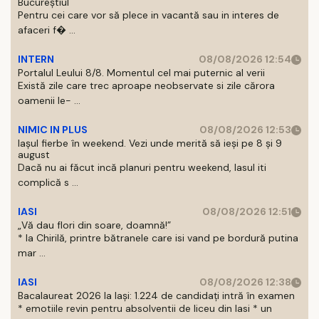
Bucureștiul
Pentru cei care vor să plece in vacantă sau in interes de
afaceri f� ...
INTERN
08/08/2026 12:54
Portalul Leului 8/8. Momentul cel mai puternic al verii
Există zile care trec aproape neobservate si zile cărora
oamenii le- ...
NIMIC IN PLUS
08/08/2026 12:53
Iașul fierbe în weekend. Vezi unde merită să ieși pe 8 și 9
august
Dacă nu ai făcut incă planuri pentru weekend, Iasul iti
complică s ...
IASI
08/08/2026 12:51
„Vă dau flori din soare, doamnă!”
* la Chirilă, printre bătranele care isi vand pe bordură putina
mar ...
IASI
08/08/2026 12:38
Bacalaureat 2026 la Iași: 1.224 de candidați intră în examen
* emotiile revin pentru absolventii de liceu din Iasi * un