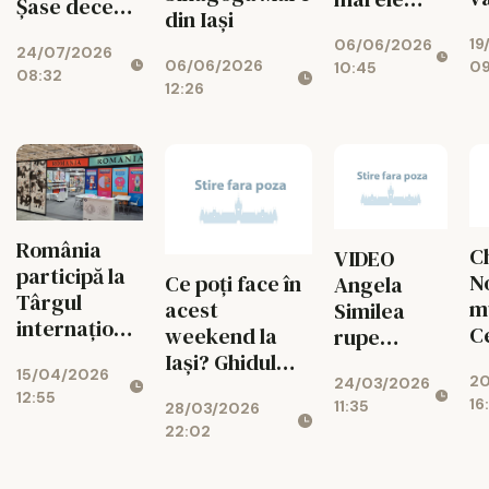
Șase decenii
din Iași
10
subiect al
pe scena
19
m
06/06/2026
anului 2026
24/07/2026
Naționalului
06/06/2026
09
10:45
de
08:32
12:26
N
România
C
VIDEO
participă la
No
Ce poți face în
Angela
Târgul
m
acest
Similea
internațional
C
weekend la
rupe
de carte
a
Iași? Ghidul
tăcerea
15/04/2026
pentru copii
20
f
24/03/2026
complet al
după
12:55
de la
16
11:35
28/03/2026
i
evenimentelor,
scandalul
Bologna
22:02
u
realizat de
cu
sp
„Ziarul de Iași”
Distrigaz: