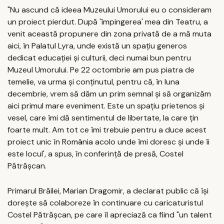
"Nu ascund că ideea Muzeului Umorului eu o consideram
un proiect pierdut. După 'împingerea' mea din Teatru, a
venit această propunere din zona privată de a mă muta
aici, în Palatul Lyra, unde există un spaţiu generos
dedicat educaţiei şi culturii, deci numai bun pentru
Muzeul Umorului. Pe 22 octombrie am pus piatra de
temelie, va urma şi conţinutul, pentru că, în luna
decembrie, vrem să dăm un prim semnal şi să organizăm
aici primul mare eveniment. Este un spaţiu prietenos şi
vesel, care îmi dă sentimentul de libertate, la care ţin
foarte mult. Am tot ce îmi trebuie pentru a duce acest
proiect unic în România acolo unde îmi doresc şi unde îi
este locul', a spus, în conferinţă de presă, Costel
Pătrăşcan.
Primarul Brăilei, Marian Dragomir, a declarat public că îşi
doreşte să colaboreze în continuare cu caricaturistul
Costel Pătrăşcan, pe care îl apreciază ca fiind "un talent