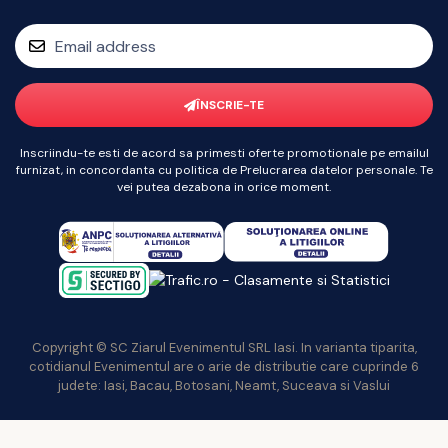
ÎNSCRIE-TE
Inscriindu-te esti de acord sa primesti oferte promotionale pe emailul
furnizat, in concordanta cu politica de Prelucrarea datelor personale. Te
vei putea dezabona in orice moment.
Copyright © SC Ziarul Evenimentul SRL Iasi. In varianta tiparita,
cotidianul Evenimentul are o arie de distributie care cuprinde 6
judete: Iasi, Bacau, Botosani, Neamt, Suceava si Vaslui