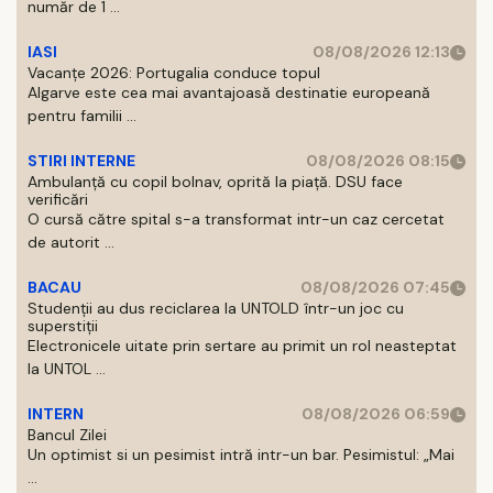
număr de 1 ...
IASI
08/08/2026 12:13
Vacanțe 2026: Portugalia conduce topul
Algarve este cea mai avantajoasă destinatie europeană
pentru familii ...
STIRI INTERNE
08/08/2026 08:15
Ambulanță cu copil bolnav, oprită la piață. DSU face
verificări
O cursă către spital s-a transformat intr-un caz cercetat
de autorit ...
BACAU
08/08/2026 07:45
Studenții au dus reciclarea la UNTOLD într-un joc cu
superstiții
Electronicele uitate prin sertare au primit un rol neasteptat
la UNTOL ...
INTERN
08/08/2026 06:59
Bancul Zilei
Un optimist si un pesimist intră intr-un bar. Pesimistul: „Mai
...