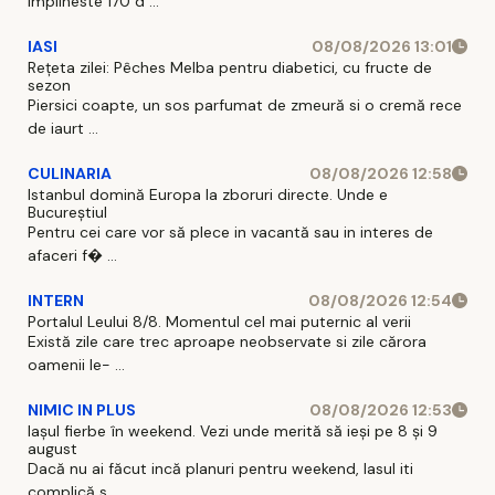
implineste 170 d ...
IASI
08/08/2026 13:01
Rețeta zilei: Pêches Melba pentru diabetici, cu fructe de
sezon
Piersici coapte, un sos parfumat de zmeură si o cremă rece
de iaurt ...
CULINARIA
08/08/2026 12:58
Istanbul domină Europa la zboruri directe. Unde e
Bucureștiul
Pentru cei care vor să plece in vacantă sau in interes de
afaceri f� ...
INTERN
08/08/2026 12:54
Portalul Leului 8/8. Momentul cel mai puternic al verii
Există zile care trec aproape neobservate si zile cărora
oamenii le- ...
NIMIC IN PLUS
08/08/2026 12:53
Iașul fierbe în weekend. Vezi unde merită să ieși pe 8 și 9
august
Dacă nu ai făcut incă planuri pentru weekend, Iasul iti
complică s ...