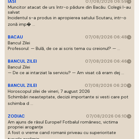
IASI
07/08/2026 06:59
Muncitor atacat de urs într-o pădure din Bacău. Colegii l-au
salvat
Incidentul s-a produs in apropierea satului Scutaru, intr-o
zonă imp� ...
BACAU
07/08/2026 06:48
Bancul Zilei
Profesorul: — Bulă, de ce ai scris tema cu creionul? — ...
BANCUL ZILEI
07/08/2026 06:46
Bancul Zilei
— De ce ai intarziat la serviciu? — Am visat că eram dej ...
BANCUL ZILEI
07/08/2026 06:20
Horoscopul zilei de vineri, 7 august 2026
Schimbări neasteptate, decizii importante si vesti care pot
schimba d ...
ZODIAC
07/08/2026 06:10
Am ajuns de râsul Europei! Fotbalul românesc, victima
propriei aroganțe
A fost o vreme cand romanii priveau cu superioritate