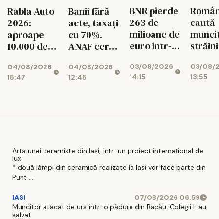
BNR pierde
Român
Rabla Auto
Banii fără
263 de
caută
2026:
acte, taxați
milioane de
muncit
aproape
cu 70%.
euro într-o
străini
10.000 de
ANAF cere
singură
pentru
dosare
426
03/08/2026
03/08/
04/08/2026
04/08/2026
lună!
de mes
aprobate
milioane de
14:15
13:55
15:47
12:45
Rezervele
lei
valutare
ale
României
scad
Arta unei ceramiste din Iași, într-un proiect internațional de
lux
* două lămpi din ceramică realizate la Iasi vor face parte din
Punt ...
IASI
07/08/2026 06:59
Muncitor atacat de urs într-o pădure din Bacău. Colegii l-au
salvat