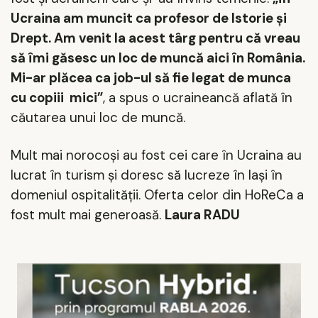
Ucraina am muncit ca profesor de Istorie şi
Drept. Am venit la acest târg pentru că vreau
să îmi găsesc un loc de muncă aici în România.
Mi-ar plăcea ca job-ul să fie legat de munca
cu copiii
mici
”
, a spus o ucraineancă aflată în
căutarea unui loc de muncă.
Mult mai norocoşi au fost cei care în Ucraina au
lucrat în turism şi doresc să lucreze în Iaşi în
domeniul ospitalităţii. Oferta celor din HoReCa a
fost mult mai generoasă.
Laura RADU