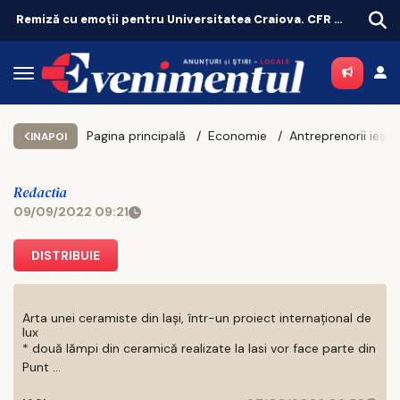
Remiză cu emoții pentru Universitatea Craiova. CFR Cluij, distrusă în Gruia!
Pagina principală
Economie
INAPOI
Redactia
09/09/2022 09:21
DISTRIBUIE
Arta unei ceramiste din Iași, într-un proiect internațional de
lux
* două lămpi din ceramică realizate la Iasi vor face parte din
Punt ...