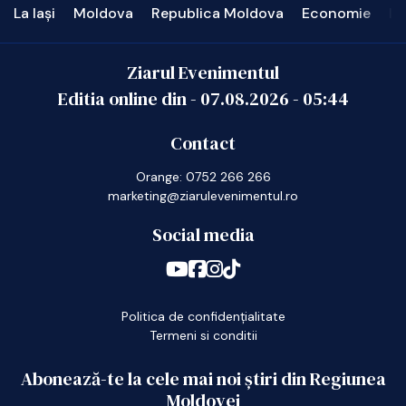
La Iași
Moldova
Republica Moldova
Economie
In
Ziarul Evenimentul
Editia online din -
07.08.2026
-
05:44
Contact
Orange: 0752 266 266
marketing@ziarulevenimentul.ro
Social media
Politica de confidențialitate
Termeni si conditii
Abonează-te la cele mai noi știri din Regiunea
Moldovei