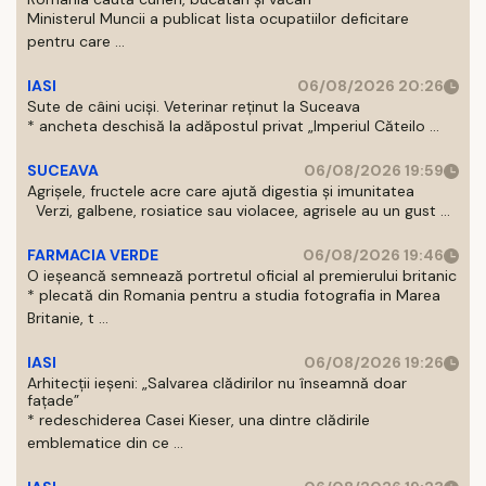
Ministerul Muncii a publicat lista ocupatiilor deficitare
pentru care ...
IASI
06/08/2026 20:26
Sute de câini uciși. Veterinar reținut la Suceava
* ancheta deschisă la adăpostul privat „Imperiul Căteilo ...
SUCEAVA
06/08/2026 19:59
Agrișele, fructele acre care ajută digestia și imunitatea
Verzi, galbene, rosiatice sau violacee, agrisele au un gust ...
FARMACIA VERDE
06/08/2026 19:46
O ieșeancă semnează portretul oficial al premierului britanic
* plecată din Romania pentru a studia fotografia in Marea
Britanie, t ...
IASI
06/08/2026 19:26
Arhitecții ieșeni: „Salvarea clădirilor nu înseamnă doar
fațade”
* redeschiderea Casei Kieser, una dintre clădirile
emblematice din ce ...