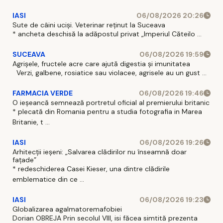
IASI
06/08/2026 20:26
Sute de câini uciși. Veterinar reținut la Suceava
* ancheta deschisă la adăpostul privat „Imperiul Căteilo ...
SUCEAVA
06/08/2026 19:59
Agrișele, fructele acre care ajută digestia și imunitatea
Verzi, galbene, rosiatice sau violacee, agrisele au un gust ...
FARMACIA VERDE
06/08/2026 19:46
O ieșeancă semnează portretul oficial al premierului britanic
* plecată din Romania pentru a studia fotografia in Marea
Britanie, t ...
IASI
06/08/2026 19:26
Arhitecții ieșeni: „Salvarea clădirilor nu înseamnă doar
fațade”
* redeschiderea Casei Kieser, una dintre clădirile
emblematice din ce ...
IASI
06/08/2026 19:23
Globalizarea agalmatoremafobiei
Dorian OBREJA Prin secolul VIII, isi făcea simtită prezenta