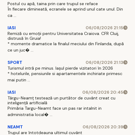
Postul cu apă, taina prin care trupul se reface
În fiecare dimineată, ecranele se aprind unul cate unul. Din
ca ...
IASI
06/08/2026 21:15
Remiză cu emoții pentru Universitatea Craiova. CFR Cluij,
distrusă în Gruia!
* momente dramatice la finalul meciului din Finlanda, după
ce un juc� ...
SPORT
06/08/2026 21:13
Turismul intră pe minus. Iașul pierde vizitatori în 2026
* hotelurile, pensiunile si apartamentele inchiriate primesc
mai putin ...
IASI
06/08/2026 20:45
Târgu-Neamț testează un purtător de cuvânt creat cu
inteligență artificială
Primăria Targu-Neamt face un pas rar intalnit in
administratia local� ...
NEAMT
06/08/2026 20:39
Trupul are întotdeauna ultimul cuvânt