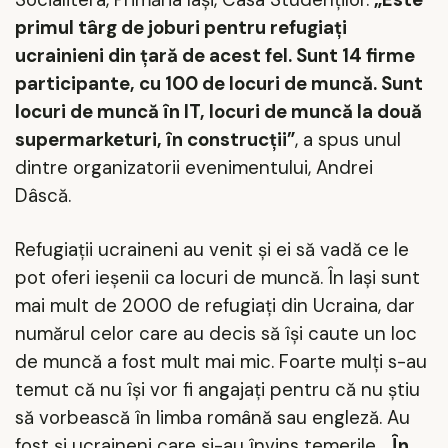
primul târg de joburi pentru refugiați
ucrainieni din țară de acest fel. Sunt 14 firme
participante
, cu 100 de locuri de muncă. Sunt
locuri de muncă în IT, locuri de muncă la două
supermarketuri, în construcții
”
,
a spus unul
dintre organizatorii evenimentului, Andrei
D
âscă.
Refugiaţii ucraineni au venit şi ei să vadă ce le
pot oferi ieşenii ca locuri de muncă. În Iaşi sunt
mai mult de 2000 de refugiaţi din Ucraina, dar
numărul celor care au decis să îşi caute un loc
de muncă a fost mult mai mic. Foarte mulţi s-au
temut că nu îşi vor fi angajaţi pentru că nu ştiu
să vorbească în limba română sau engleză. Au
fost şi ucraineni care şi-au învins temerile.
„
În