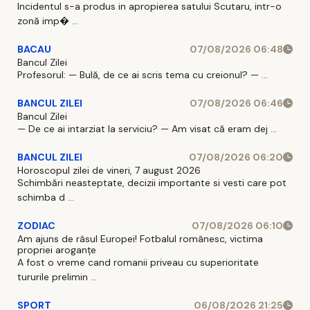
Incidentul s-a produs in apropierea satului Scutaru, intr-o
zonă imp� ...
BACAU
07/08/2026 06:48
Bancul Zilei
Profesorul: — Bulă, de ce ai scris tema cu creionul? — ...
BANCUL ZILEI
07/08/2026 06:46
Bancul Zilei
— De ce ai intarziat la serviciu? — Am visat că eram dej ...
BANCUL ZILEI
07/08/2026 06:20
Horoscopul zilei de vineri, 7 august 2026
Schimbări neasteptate, decizii importante si vesti care pot
schimba d ...
ZODIAC
07/08/2026 06:10
Am ajuns de râsul Europei! Fotbalul românesc, victima
propriei aroganțe
A fost o vreme cand romanii priveau cu superioritate
tururile prelimin ...
SPORT
06/08/2026 21:25