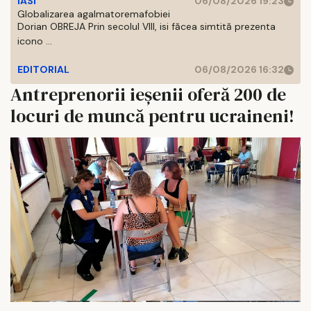
IASI
06/08/2026 19:23
Globalizarea agalmatoremafobiei
Dorian OBREJA Prin secolul VIII, isi făcea simtită prezenta
icono ...
EDITORIAL
06/08/2026 16:32
Antreprenorii ieșenii oferă 200 de
locuri de muncă pentru ucraineni!