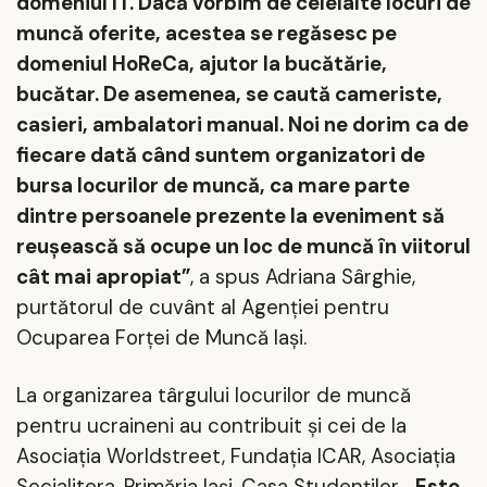
domeniul IT.
D
acă vorbim de celelalte locuri de
muncă oferite, acestea se regăsesc pe
domeniul HoReCa, ajutor la bucătărie,
bucătar. De asemenea, se caută cameriste,
casieri, ambalatori manual. Noi ne dorim ca de
fiecare dată când suntem organizatori de
bursa locurilor de muncă, ca mare parte
dintre persoanele prezente la eveniment să
reușească să ocupe un loc de muncă în viitorul
cât mai apropiat
”
,
a spus Adriana S
ârghie,
purtătorul de cuvânt al Agenţiei pentru
Ocuparea Forţei de Muncă Iaşi.
La organizarea târgului locurilor de muncă
pentru ucraineni au contribuit şi cei de la
Asociaţia Worldstreet, Fundaţia ICAR, Asociaţia
Socialitera, Primăria Iaşi, Casa Studenţilor.
„
Este