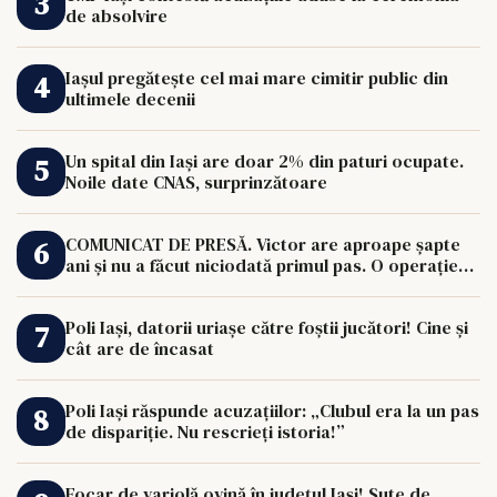
de absolvire
Iașul pregătește cel mai mare cimitir public din
ultimele decenii
Un spital din Iași are doar 2% din paturi ocupate.
Noile date CNAS, surprinzătoare
COMUNICAT DE PRESĂ. Victor are aproape șapte
ani și nu a făcut niciodată primul pas. O operație
de 33.000 de euro îi poate schimba viața.
Poli Iași, datorii uriașe către foștii jucători! Cine și
cât are de încasat
Poli Iași răspunde acuzațiilor: „Clubul era la un pas
de dispariție. Nu rescrieți istoria!”
Focar de variolă ovină în județul Iași! Sute de