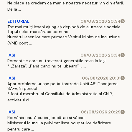
Ne place să credem că marile noastre necazuri vin din afară.
De la ...
EDITORIAL
06/08/2026 20:34
Tot mai mulți ieșeni ajung să depindă de ajutoarele sociale.
Topul celor mai sărace comune
Numărul iesenilor care primesc Venitul Minim de Incluziune
(VMI) cont ...
IASI
06/08/2026 20:34
Romanțele care au traversat generațiile revin la Iași
* „Zaraza”, „Pană cand nu te iubeam”, „ ...
IASI
06/08/2026 20:31
Apar probleme uriașe pe Autostrada Unirii A8! Finanțarea
SAFE, în pericol
* fostul membru al Consiliului de Administratie al CNIR,
activistul ci ...
IASI
06/08/2026 20:29
România caută curieri, bucătari și văcari
Ministerul Muncii a publicat lista ocupatiilor deficitare
pentru care ...