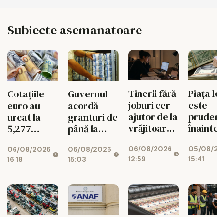
Subiecte asemanatoare
Tinerii fără
Piața l
Cotațiile
Guvernul
joburi cer
este
euro au
acordă
ajutor de la
prude
urcat la
granturi de
vrăjitoare
înaint
5,277
până la
pe Etsy
decizi
lei/euro
200.000 de
06/08/2026
05/08/
06/08/2026
06/08/2026
Moody
euro
12:59
15:41
16:18
15:03
pentru
românii din
diaspora