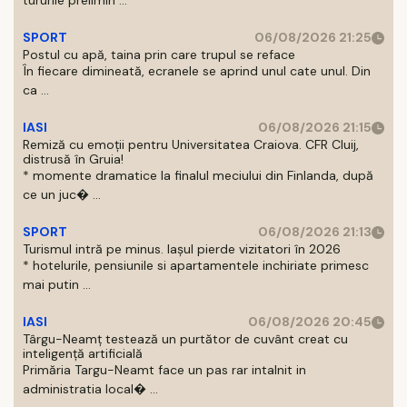
tururile prelimin ...
SPORT
06/08/2026 21:25
Postul cu apă, taina prin care trupul se reface
În fiecare dimineată, ecranele se aprind unul cate unul. Din
ca ...
IASI
06/08/2026 21:15
Remiză cu emoții pentru Universitatea Craiova. CFR Cluij,
distrusă în Gruia!
* momente dramatice la finalul meciului din Finlanda, după
ce un juc� ...
SPORT
06/08/2026 21:13
Turismul intră pe minus. Iașul pierde vizitatori în 2026
* hotelurile, pensiunile si apartamentele inchiriate primesc
mai putin ...
IASI
06/08/2026 20:45
Târgu-Neamț testează un purtător de cuvânt creat cu
inteligență artificială
Primăria Targu-Neamt face un pas rar intalnit in
administratia local� ...