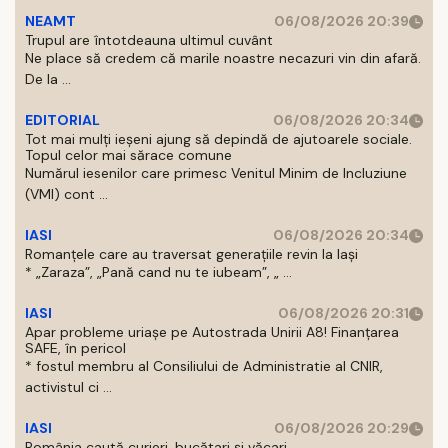
NEAMT
06/08/2026 20:39
Trupul are întotdeauna ultimul cuvânt
Ne place să credem că marile noastre necazuri vin din afară.
De la ...
EDITORIAL
06/08/2026 20:34
Tot mai mulți ieșeni ajung să depindă de ajutoarele sociale.
Topul celor mai sărace comune
Numărul iesenilor care primesc Venitul Minim de Incluziune
(VMI) cont ...
IASI
06/08/2026 20:34
Romanțele care au traversat generațiile revin la Iași
* „Zaraza”, „Pană cand nu te iubeam”, „ ...
IASI
06/08/2026 20:31
Apar probleme uriașe pe Autostrada Unirii A8! Finanțarea
SAFE, în pericol
* fostul membru al Consiliului de Administratie al CNIR,
activistul ci ...
IASI
06/08/2026 20:29
România caută curieri, bucătari și văcari