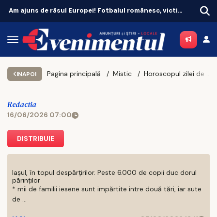
Am ajuns de râsul Europei! Fotbalul românesc, victima propriei aroganțe
Pagina principală
Mistic
Horoscopul zilei de marți, 16 iunie 2026
INAPOI
Redactia
16/06/2026 07:00
DISTRIBUIE
Iașul, în topul despărțirilor. Peste 6.000 de copii duc dorul
părinților
* mii de familii iesene sunt impărtite intre două tări, iar sute
de ...