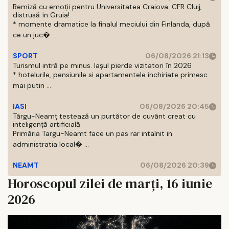
Remiză cu emoții pentru Universitatea Craiova. CFR Cluij,
distrusă în Gruia!
* momente dramatice la finalul meciului din Finlanda, după
ce un juc� ...
SPORT
06/08/2026 21:13
Turismul intră pe minus. Iașul pierde vizitatori în 2026
* hotelurile, pensiunile si apartamentele inchiriate primesc
mai putin ...
IASI
06/08/2026 20:45
Târgu-Neamț testează un purtător de cuvânt creat cu
inteligență artificială
Primăria Targu-Neamt face un pas rar intalnit in
administratia local� ...
NEAMT
06/08/2026 20:39
Horoscopul zilei de marți, 16 iunie
2026