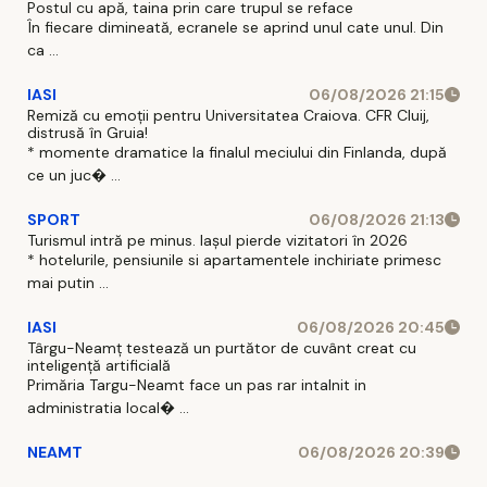
Postul cu apă, taina prin care trupul se reface
În fiecare dimineată, ecranele se aprind unul cate unul. Din
ca ...
IASI
06/08/2026 21:15
Remiză cu emoții pentru Universitatea Craiova. CFR Cluij,
distrusă în Gruia!
* momente dramatice la finalul meciului din Finlanda, după
ce un juc� ...
SPORT
06/08/2026 21:13
Turismul intră pe minus. Iașul pierde vizitatori în 2026
* hotelurile, pensiunile si apartamentele inchiriate primesc
mai putin ...
IASI
06/08/2026 20:45
Târgu-Neamț testează un purtător de cuvânt creat cu
inteligență artificială
Primăria Targu-Neamt face un pas rar intalnit in
administratia local� ...
NEAMT
06/08/2026 20:39