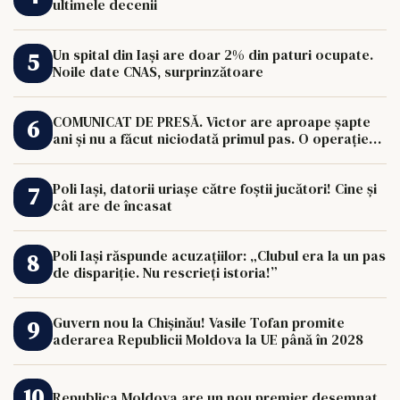
ultimele decenii
Un spital din Iași are doar 2% din paturi ocupate.
Noile date CNAS, surprinzătoare
COMUNICAT DE PRESĂ. Victor are aproape șapte
ani și nu a făcut niciodată primul pas. O operație
de 33.000 de euro îi poate schimba viața.
Poli Iași, datorii uriașe către foștii jucători! Cine și
cât are de încasat
Poli Iași răspunde acuzațiilor: „Clubul era la un pas
de dispariție. Nu rescrieți istoria!”
Guvern nou la Chișinău! Vasile Tofan promite
aderarea Republicii Moldova la UE până în 2028
Republica Moldova are un nou premier desemnat