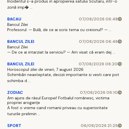
Incidentul s-a produs in apropierea satului Scutaru, intr-o
zonă imp� ...
BACAU
07/08/2026 06:48
Bancul Zilei
Profesorul: — Bulă, de ce ai scris tema cu creionul? — ...
BANCUL ZILEI
07/08/2026 06:46
Bancul Zilei
— De ce ai intarziat la serviciu? — Am visat că eram dej ...
BANCUL ZILEI
07/08/2026 06:20
Horoscopul zilei de vineri, 7 august 2026
Schimbări neasteptate, decizii importante si vesti care pot
schimba d ...
ZODIAC
07/08/2026 06:10
Am ajuns de râsul Europei! Fotbalul românesc, victima
propriei aroganțe
A fost o vreme cand romanii priveau cu superioritate
tururile prelimin ...
SPORT
06/08/2026 21:25