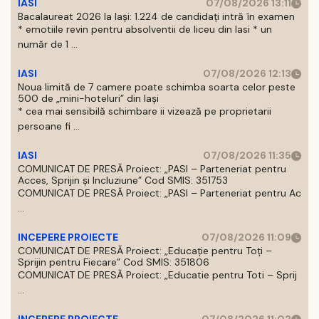
IASI
07/08/2026 13:11
Bacalaureat 2026 la Iași: 1.224 de candidați intră în examen
* emotiile revin pentru absolventii de liceu din Iasi * un
număr de 1 ...
IASI
07/08/2026 12:13
Noua limită de 7 camere poate schimba soarta celor peste
500 de „mini-hoteluri” din Iași
* cea mai sensibilă schimbare ii vizează pe proprietarii
persoane fi ...
IASI
07/08/2026 11:35
COMUNICAT DE PRESĂ Proiect: „PASI – Parteneriat pentru
Acces, Sprijin și Incluziune” Cod SMIS: 351753
COMUNICAT DE PRESĂ Proiect: „PASI – Parteneriat pentru Ac
...
INCEPERE PROIECTE
07/08/2026 11:09
COMUNICAT DE PRESĂ Proiect: „Educație pentru Toți –
Sprijin pentru Fiecare” Cod SMIS: 351806
COMUNICAT DE PRESĂ Proiect: „Educatie pentru Toti – Sprij
...