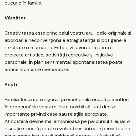
bucurie în familie.
Vărsător
Creativitatea este principalul vostru atu. Ideile originale și
abordările neconvenționale atrag atenția și pot genera
rezultate remarcabile. Este o zi favorabilă pentru
proiecte artistice, activități recreative și inițiative
personale. În plan sentimental, spontaneitatea poate
aduce momente memorabile.
Pești
Familia, locuința și siguranța emoțională ocupă primul loc
în preocupările voastre. Este posibil să luați decizii
importante privind casa sau relațiile apropiate.
Atmosfera devine mai armonioasă pe parcursul zilei, iar o
discuție sinceră poate rezolva tensiuni care persistau de
ceva vreme. Intuiția vă ghidează corect și vă ajută să