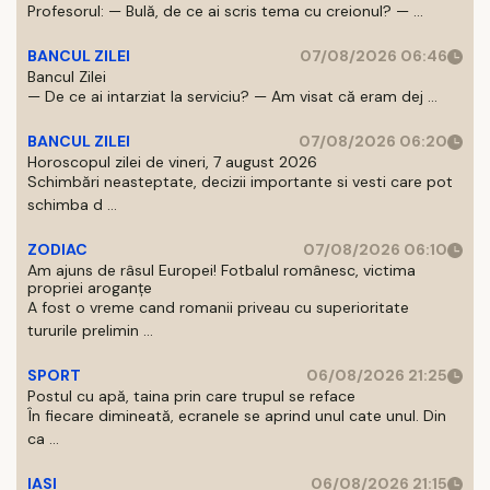
Profesorul: — Bulă, de ce ai scris tema cu creionul? — ...
BANCUL ZILEI
07/08/2026 06:46
Bancul Zilei
— De ce ai intarziat la serviciu? — Am visat că eram dej ...
BANCUL ZILEI
07/08/2026 06:20
Horoscopul zilei de vineri, 7 august 2026
Schimbări neasteptate, decizii importante si vesti care pot
schimba d ...
ZODIAC
07/08/2026 06:10
Am ajuns de râsul Europei! Fotbalul românesc, victima
propriei aroganțe
A fost o vreme cand romanii priveau cu superioritate
tururile prelimin ...
SPORT
06/08/2026 21:25
Postul cu apă, taina prin care trupul se reface
În fiecare dimineată, ecranele se aprind unul cate unul. Din
ca ...
IASI
06/08/2026 21:15