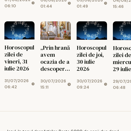
06/08/2026
05/08/2026
04/08/
06:10
01:44
01:49
15:46
Horoscopul
„Prin hrană
Horoscopul
Horosc
zilei de
avem
zilei de joi,
zilei d
vineri, 31
ocazia de a
30 iulie
miercu
iulie 2026
descoperi
2026
29 iuli
legătura cu
2026
31/07/2026
30/07/2026
30/07/2026
29/07/2
Bunul
06:42
15:11
09:24
06:48
Dumnezeu”