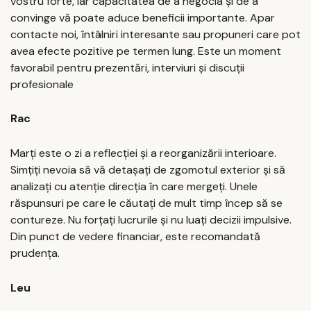
vostru forte, iar capacitatea de a negocia și de a
convinge vă poate aduce beneficii importante. Apar
contacte noi, întâlniri interesante sau propuneri care pot
avea efecte pozitive pe termen lung. Este un moment
favorabil pentru prezentări, interviuri și discuții
profesionale
Rac
Marți este o zi a reflecției și a reorganizării interioare.
Simțiți nevoia să vă detașați de zgomotul exterior și să
analizați cu atenție direcția în care mergeți. Unele
răspunsuri pe care le căutați de mult timp încep să se
contureze. Nu forțați lucrurile și nu luați decizii impulsive.
Din punct de vedere financiar, este recomandată
prudența.
Leu