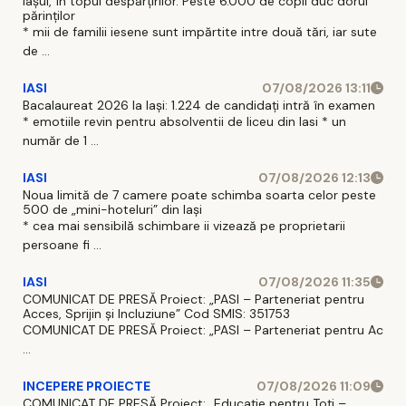
Iașul, în topul despărțirilor. Peste 6.000 de copii duc dorul
părinților
* mii de familii iesene sunt impărtite intre două tări, iar sute
de ...
IASI
07/08/2026 13:11
Bacalaureat 2026 la Iași: 1.224 de candidați intră în examen
* emotiile revin pentru absolventii de liceu din Iasi * un
număr de 1 ...
IASI
07/08/2026 12:13
Noua limită de 7 camere poate schimba soarta celor peste
500 de „mini-hoteluri” din Iași
* cea mai sensibilă schimbare ii vizează pe proprietarii
persoane fi ...
IASI
07/08/2026 11:35
COMUNICAT DE PRESĂ Proiect: „PASI – Parteneriat pentru
Acces, Sprijin și Incluziune” Cod SMIS: 351753
COMUNICAT DE PRESĂ Proiect: „PASI – Parteneriat pentru Ac
...
INCEPERE PROIECTE
07/08/2026 11:09
COMUNICAT DE PRESĂ Proiect: „Educație pentru Toți –