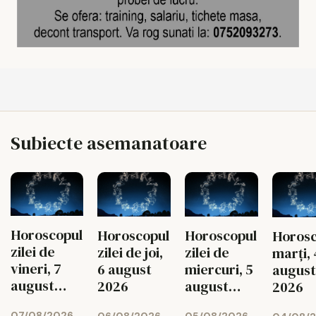
Subiecte asemanatoare
Horoscopul
Horoscopul
Horoscopul
Horosc
zilei de
zilei de joi,
zilei de
marți, 
vineri, 7
6 august
miercuri, 5
august
august
2026
august
2026
2026
2026
07/08/2026