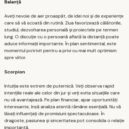
Balanță
Aveți nevoie de aer proaspăt, de idei noi și de experiențe
care să vă scoată din rutină. Ziua favorizează călătoriile,
studiul, dezvoltarea personală și proiectele pe termen
lung. O discuție cu o persoană aflată la distanță poate
aduce informații importante. În plan sentimental, este
momentul potrivit pentru a privi cu mai mult optimism
spre viitor.
Scorpion
Intuiția este extrem de puternică. Veți observa rapid
intențiile reale ale celor din jur și veți evita situațiile care
nu vă avantajează. Pe plan financiar, apar oportunități
interesante, însă analiza atentă rămâne esențială. Nu vă
lăsați influențați de promisiuni spectaculoase. În
dragoste, pasiunea și sinceritatea pot consolida o relație
importantă.