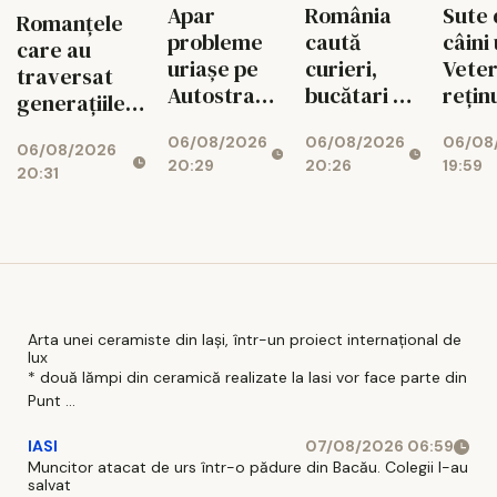
Apar
România
Sute 
Romanțele
probleme
caută
câini 
care au
uriașe pe
curieri,
Veter
traversat
Autostrada
bucătari și
rețin
generațiile
Unirii A8!
văcari
Suce
revin la Iași
06/08/2026
06/08/2026
06/08
Finanțarea
06/08/2026
20:29
20:26
19:59
SAFE, în
20:31
pericol
Arta unei ceramiste din Iași, într-un proiect internațional de
lux
* două lămpi din ceramică realizate la Iasi vor face parte din
Punt ...
IASI
07/08/2026 06:59
Muncitor atacat de urs într-o pădure din Bacău. Colegii l-au
salvat