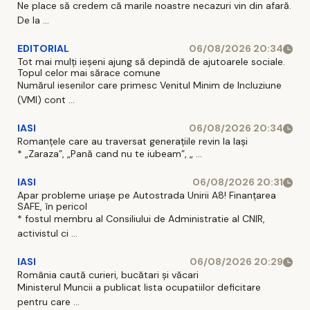
Ne place să credem că marile noastre necazuri vin din afară.
De la ...
EDITORIAL
06/08/2026 20:34
Tot mai mulți ieșeni ajung să depindă de ajutoarele sociale.
Topul celor mai sărace comune
Numărul iesenilor care primesc Venitul Minim de Incluziune
(VMI) cont ...
IASI
06/08/2026 20:34
Romanțele care au traversat generațiile revin la Iași
* „Zaraza”, „Pană cand nu te iubeam”, „ ...
IASI
06/08/2026 20:31
Apar probleme uriașe pe Autostrada Unirii A8! Finanțarea
SAFE, în pericol
* fostul membru al Consiliului de Administratie al CNIR,
activistul ci ...
IASI
06/08/2026 20:29
România caută curieri, bucătari și văcari
Ministerul Muncii a publicat lista ocupatiilor deficitare
pentru care ...