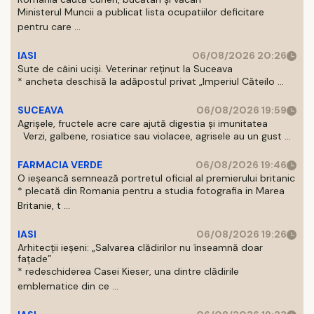
Ministerul Muncii a publicat lista ocupatiilor deficitare
pentru care ...
IASI
06/08/2026 20:26
Sute de câini uciși. Veterinar reținut la Suceava
* ancheta deschisă la adăpostul privat „Imperiul Căteilo ...
SUCEAVA
06/08/2026 19:59
Agrișele, fructele acre care ajută digestia și imunitatea
Verzi, galbene, rosiatice sau violacee, agrisele au un gust ...
FARMACIA VERDE
06/08/2026 19:46
O ieșeancă semnează portretul oficial al premierului britanic
* plecată din Romania pentru a studia fotografia in Marea
Britanie, t ...
IASI
06/08/2026 19:26
Arhitecții ieșeni: „Salvarea clădirilor nu înseamnă doar
fațade”
* redeschiderea Casei Kieser, una dintre clădirile
emblematice din ce ...