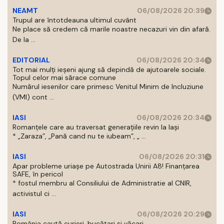
NEAMT
06/08/2026 20:39
Trupul are întotdeauna ultimul cuvânt
Ne place să credem că marile noastre necazuri vin din afară.
De la ...
EDITORIAL
06/08/2026 20:34
Tot mai mulți ieșeni ajung să depindă de ajutoarele sociale.
Topul celor mai sărace comune
Numărul iesenilor care primesc Venitul Minim de Incluziune
(VMI) cont ...
IASI
06/08/2026 20:34
Romanțele care au traversat generațiile revin la Iași
* „Zaraza”, „Pană cand nu te iubeam”, „ ...
IASI
06/08/2026 20:31
Apar probleme uriașe pe Autostrada Unirii A8! Finanțarea
SAFE, în pericol
* fostul membru al Consiliului de Administratie al CNIR,
activistul ci ...
IASI
06/08/2026 20:29
România caută curieri, bucătari și văcari