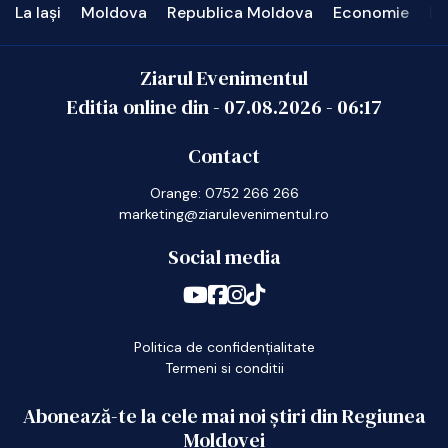
La Iași
Moldova
Republica Moldova
Economie
In
Ziarul Evenimentul
Editia online din -
07.08.2026
-
06:17
Contact
Orange: 0752 266 266
marketing@ziarulevenimentul.ro
Social media
Politica de confidențialitate
Termeni si conditii
Abonează-te la cele mai noi știri din Regiunea
Moldovei