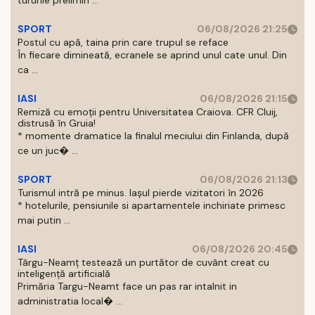
tururile prelimin ...
SPORT
06/08/2026 21:25
Postul cu apă, taina prin care trupul se reface
În fiecare dimineată, ecranele se aprind unul cate unul. Din
ca ...
IASI
06/08/2026 21:15
Remiză cu emoții pentru Universitatea Craiova. CFR Cluij,
distrusă în Gruia!
* momente dramatice la finalul meciului din Finlanda, după
ce un juc� ...
SPORT
06/08/2026 21:13
Turismul intră pe minus. Iașul pierde vizitatori în 2026
* hotelurile, pensiunile si apartamentele inchiriate primesc
mai putin ...
IASI
06/08/2026 20:45
Târgu-Neamț testează un purtător de cuvânt creat cu
inteligență artificială
Primăria Targu-Neamt face un pas rar intalnit in
administratia local� ...