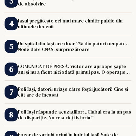
de absolvire
Iașul pregătește cel mai mare cimitir public din
ultimele decenii
Un spital din Iași are doar 2% din paturi ocupate.
Noile date CNAS, surprinzătoare
COMUNICAT DE PRESĂ. Victor are aproape șapte
ani și nu a făcut niciodată primul pas. O operație
de 33.000 de euro îi poate schimba viața.
Poli Iași, datorii uriașe către foștii jucători! Cine și
cât are de încasat
Poli Iași răspunde acuzațiilor: „Clubul era la un pas
de dispariție. Nu rescrieți istoria!”
Focar de variolă ovină în județul Iași! Sute de