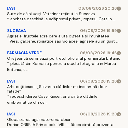
IASI
06/08/2026 20:26
Sute de câini uciși. Veterinar reținut la Suceava
* ancheta deschisă la adăpostul privat „Imperiul Căteilo ...
SUCEAVA
06/08/2026 19:59
Agrișele, fructele acre care ajută digestia și imunitatea
Verzi, galbene, rosiatice sau violacee, agrisele au un gust ...
FARMACIA VERDE
06/08/2026 19:46
O ieșeancă semnează portretul oficial al premierului britanic
* plecată din Romania pentru a studia fotografia in Marea
Britanie, t ...
IASI
06/08/2026 19:26
Arhitecții ieșeni: „Salvarea clădirilor nu înseamnă doar
fațade”
* redeschiderea Casei Kieser, una dintre clădirile
emblematice din ce ...
IASI
06/08/2026 19:23
Globalizarea agalmatoremafobiei
Dorian OBREJA Prin secolul VIII, isi făcea simtită prezenta