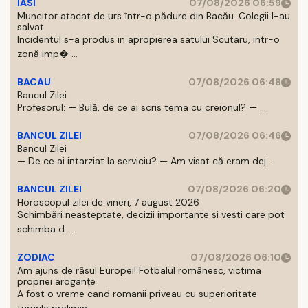
IASI
07/08/2026 06:59
Muncitor atacat de urs într-o pădure din Bacău. Colegii l-au
salvat
Incidentul s-a produs in apropierea satului Scutaru, intr-o
zonă imp� ...
BACAU
07/08/2026 06:48
Bancul Zilei
Profesorul: — Bulă, de ce ai scris tema cu creionul? — ...
BANCUL ZILEI
07/08/2026 06:46
Bancul Zilei
— De ce ai intarziat la serviciu? — Am visat că eram dej ...
BANCUL ZILEI
07/08/2026 06:20
Horoscopul zilei de vineri, 7 august 2026
Schimbări neasteptate, decizii importante si vesti care pot
schimba d ...
ZODIAC
07/08/2026 06:10
Am ajuns de râsul Europei! Fotbalul românesc, victima
propriei aroganțe
A fost o vreme cand romanii priveau cu superioritate