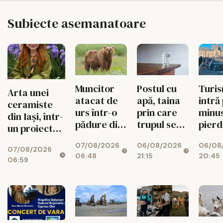
Subiecte asemanatoare
Muncitor
Postul cu
Turi
Arta unei
atacat de
apă, taina
intră
ceramiste
urs într-o
prin care
minus
din Iași, într-
pădure din
trupul se
pier
un proiect
Bacău.
reface
vizita
internațional
07/08/2026
06/08/2026
06/08
Colegii l-au
2026
07/08/2026
de lux
06:48
21:15
20:45
salvat
06:59