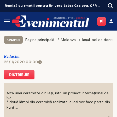
Remiză cu emoții pentru Universitatea Craiova. CFR Cluij, distrusă în Gruia!
Pagina principală
Moldova
INAPOI
Redactia
26/11/2020 00:00
DISTRIBUIE
Arta unei ceramiste din Iași, într-un proiect internațional de
lux
* două lămpi din ceramică realizate la Iasi vor face parte din
Punt ...