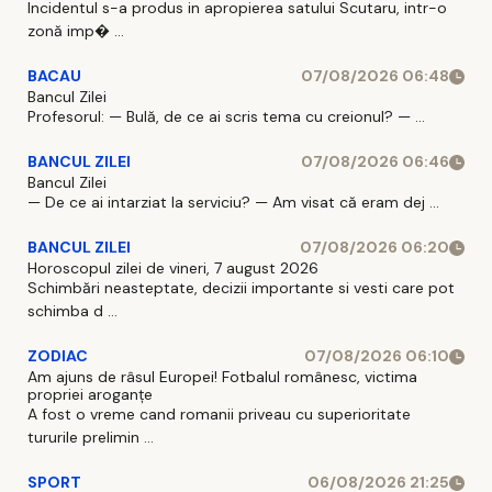
Incidentul s-a produs in apropierea satului Scutaru, intr-o
zonă imp� ...
BACAU
07/08/2026 06:48
Bancul Zilei
Profesorul: — Bulă, de ce ai scris tema cu creionul? — ...
BANCUL ZILEI
07/08/2026 06:46
Bancul Zilei
— De ce ai intarziat la serviciu? — Am visat că eram dej ...
BANCUL ZILEI
07/08/2026 06:20
Horoscopul zilei de vineri, 7 august 2026
Schimbări neasteptate, decizii importante si vesti care pot
schimba d ...
ZODIAC
07/08/2026 06:10
Am ajuns de râsul Europei! Fotbalul românesc, victima
propriei aroganțe
A fost o vreme cand romanii priveau cu superioritate
tururile prelimin ...
SPORT
06/08/2026 21:25