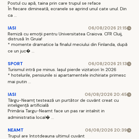
Postul cu apă, taina prin care trupul se reface
În fiecare dimineată, ecranele se aprind unul cate unul. Din
ca ...
IASI
06/08/2026 21:15
Remiză cu emoții pentru Universitatea Craiova. CFR Cluij,
distrusă în Gruia!
* momente dramatice la finalul meciului din Finlanda, după
ce un juc� ...
SPORT
06/08/2026 21:13
Turismul intră pe minus. Iașul pierde vizitatori în 2026
* hotelurile, pensiunile si apartamentele inchiriate primesc
mai putin ...
IASI
06/08/2026 20:45
Târgu-Neamț testează un purtător de cuvânt creat cu
inteligență artificială
Primăria Targu-Neamt face un pas rar intalnit in
administratia local� ...
NEAMT
06/08/2026 20:39
Trupul are întotdeauna ultimul cuvânt