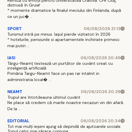
Remiză cu emoții pentru Universitatea Craiova. CFR Cluij,
distrusă în Gruia!
* momente dramatice la finalul meciului din Finlanda, după
ce un juc� ...
SPORT
06/08/2026 21:13
Turismul intră pe minus. Iașul pierde vizitatori în 2026
* hotelurile, pensiunile si apartamentele inchiriate primesc
mai putin ...
IASI
06/08/2026 20:45
Târgu-Neamț testează un purtător de cuvânt creat cu
inteligență artificială
Primăria Targu-Neamt face un pas rar intalnit in
administratia local� ...
NEAMT
06/08/2026 20:39
Trupul are întotdeauna ultimul cuvânt
Ne place să credem că marile noastre necazuri vin din afară.
De la ...
EDITORIAL
06/08/2026 20:34
Tot mai mulți ieșeni ajung să depindă de ajutoarele sociale.
Topul celor mai sărace comune