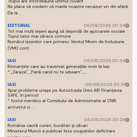
Trupul are întotdeauna ultimul cuvânt
Ne place să credem că marile noastre necazuri vin din afară.
De la ...
EDITORIAL
06/08/2026 20:34
Tot mai mulți ieșeni ajung să depindă de ajutoarele sociale.
Topul celor mai sărace comune
Numărul iesenilor care primesc Venitul Minim de Incluziune
(VMI) cont ...
IASI
06/08/2026 20:34
Romanțele care au traversat generațiile revin la Iași
* „Zaraza”, „Pană cand nu te iubeam”, „ ...
IASI
06/08/2026 20:31
Apar probleme uriașe pe Autostrada Unirii A8! Finanțarea
SAFE, în pericol
* fostul membru al Consiliului de Administratie al CNIR,
activistul ci ...
IASI
06/08/2026 20:29
România caută curieri, bucătari și văcari
Ministerul Muncii a publicat lista ocupatiilor deficitare