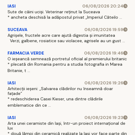
IASI
06/08/2026 20:24
Sute de câini uciși. Veterinar reținut la Suceava
* ancheta deschisă la adăpostul privat „Imperiul Căteilo ...
SUCEAVA
06/08/2026 19:59
Agrișele, fructele acre care ajută digestia și imunitatea
Verzi, galbene, rosiatice sau violacee, agrisele au un gust ...
FARMACIA VERDE
06/08/2026 19:46
O ieșeancă semnează portretul oficial al premierului britanic
* plecată din Romania pentru a studia fotografia in Marea
Britanie, t ...
IASI
06/08/2026 19:26
Arhitecții ieșeni: „Salvarea clădirilor nu înseamnă doar
fațade”
* redeschiderea Casei Kieser, una dintre clădirile
emblematice din ce ...
IASI
06/08/2026 19:23
Arta unei ceramiste din Iași, într-un proiect internațional de
lux
* două lămpi din ceramică realizate la Iasi vor face parte din