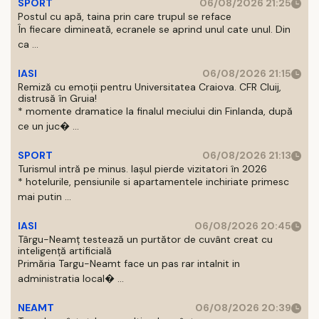
SPORT
06/08/2026 21:25
Postul cu apă, taina prin care trupul se reface
În fiecare dimineată, ecranele se aprind unul cate unul. Din
ca ...
IASI
06/08/2026 21:15
Remiză cu emoții pentru Universitatea Craiova. CFR Cluij,
distrusă în Gruia!
* momente dramatice la finalul meciului din Finlanda, după
ce un juc� ...
SPORT
06/08/2026 21:13
Turismul intră pe minus. Iașul pierde vizitatori în 2026
* hotelurile, pensiunile si apartamentele inchiriate primesc
mai putin ...
IASI
06/08/2026 20:45
Târgu-Neamț testează un purtător de cuvânt creat cu
inteligență artificială
Primăria Targu-Neamt face un pas rar intalnit in
administratia local� ...
NEAMT
06/08/2026 20:39