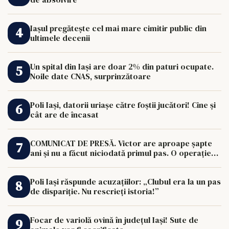
Iașul pregătește cel mai mare cimitir public din
ultimele decenii
Un spital din Iași are doar 2% din paturi ocupate.
Noile date CNAS, surprinzătoare
Poli Iași, datorii uriașe către foștii jucători! Cine și
cât are de încasat
COMUNICAT DE PRESĂ. Victor are aproape șapte
ani și nu a făcut niciodată primul pas. O operație
de 33.000 de euro îi poate schimba viața.
Poli Iași răspunde acuzațiilor: „Clubul era la un pas
de dispariție. Nu rescrieți istoria!”
Focar de variolă ovină în județul Iași! Sute de