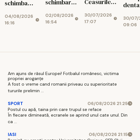
Ceasurile
schimbarea
schimba
denta
inteligente
de gen. Ce
tratamentul
la fel
30/07/2026
02/08/2026
ar putea
verifică
04/08/2026
diabetului
30/07/
difere
17:07
16:54
16:16
trimite
medicii
09:06
Clinic
date direct
Lupu
medicului
Am ajuns de râsul Europei! Fotbalul românesc, victima
propriei aroganțe
A fost o vreme cand romanii priveau cu superioritate
tururile prelimin ...
SPORT
06/08/2026 21:25
Postul cu apă, taina prin care trupul se reface
În fiecare dimineată, ecranele se aprind unul cate unul. Din
ca ...
IASI
06/08/2026 21:15