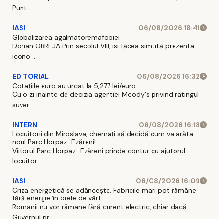
Punt ...
IASI
06/08/2026 18:41
Globalizarea agalmatoremafobiei
Dorian OBREJA Prin secolul VIII, isi făcea simtită prezenta
icono ...
EDITORIAL
06/08/2026 16:32
Cotațiile euro au urcat la 5,277 lei/euro
Cu o zi inainte de decizia agentiei Moody's privind ratingul
suver ...
INTERN
06/08/2026 16:18
Locuitorii din Miroslava, chemați să decidă cum va arăta
noul Parc Horpaz–Ezăreni!
Viitorul Parc Horpaz–Ezăreni prinde contur cu ajutorul
locuitor ...
IASI
06/08/2026 16:09
Criza energetică se adâncește. Fabricile mari pot rămâne
fără energie în orele de vârf
Romanii nu vor rămane fără curent electric, chiar dacă
Guvernul pr ...