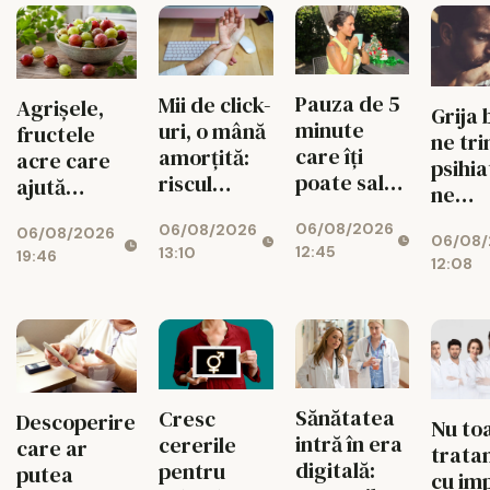
Pauza de 5
Mii de click-
Agrișele,
Grija 
minute
uri, o mână
fructele
ne tri
care îți
amorțită:
acre care
psihia
poate salva
riscul
ajută
ne
energia la
tunelului
digestia și
îmbăt
06/08/2026
06/08/2026
birou
carpian
06/08/2026
imunitatea
06/08/
creier
12:45
13:10
19:46
12:08
Sănătatea
Cresc
Descoperire
Nu to
intră în era
cererile
care ar
trata
digitală:
pentru
putea
cu im