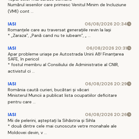
Numărul iesenilor care primesc Venitul Minim de Incluziune
(VMI) cont ...
IASI
06/08/2026 20:34
Romanțele care au traversat generațiile revin la Iași
* „Zaraza”, „Pană cand nu te iubeam”, „ ...
IASI
06/08/2026 20:31
Apar probleme uriașe pe Autostrada Unirii A8! Finanțarea
SAFE, în pericol
* fostul membru al Consiliului de Administratie al CNIR,
activistul ci ...
IASI
06/08/2026 20:29
România caută curieri, bucătari și văcari
Ministerul Muncii a publicat lista ocupatiilor deficitare
pentru care ...
IASI
06/08/2026 20:26
Mii de pelerini, așteptați la Sihăstria și Sihla
* două dintre cele mai cunoscute vetre monahale ale
Moldovei devin, v ...