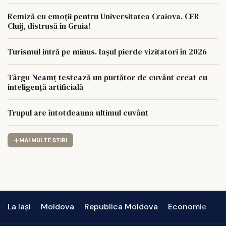
Remiză cu emoții pentru Universitatea Craiova. CFR
Cluij, distrusă în Gruia!
Turismul intră pe minus. Iașul pierde vizitatori în 2026
Târgu-Neamț testează un purtător de cuvânt creat cu
inteligență artificială
Trupul are întotdeauna ultimul cuvânt
MAI MULTE STIRI
La Iași
Moldova
Republica Moldova
Economie
In