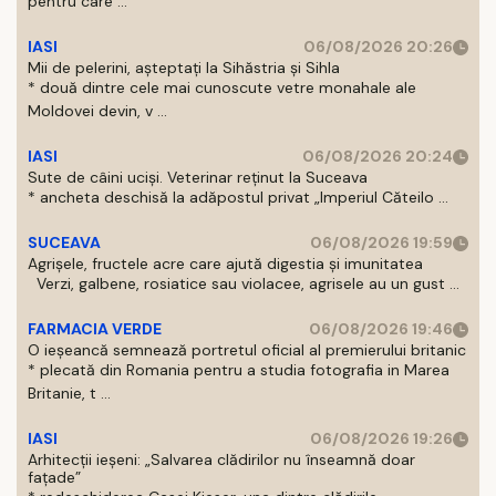
pentru care ...
IASI
06/08/2026 20:26
Mii de pelerini, așteptați la Sihăstria și Sihla
* două dintre cele mai cunoscute vetre monahale ale
Moldovei devin, v ...
IASI
06/08/2026 20:24
Sute de câini uciși. Veterinar reținut la Suceava
* ancheta deschisă la adăpostul privat „Imperiul Căteilo ...
SUCEAVA
06/08/2026 19:59
Agrișele, fructele acre care ajută digestia și imunitatea
Verzi, galbene, rosiatice sau violacee, agrisele au un gust ...
FARMACIA VERDE
06/08/2026 19:46
O ieșeancă semnează portretul oficial al premierului britanic
* plecată din Romania pentru a studia fotografia in Marea
Britanie, t ...
IASI
06/08/2026 19:26
Arhitecții ieșeni: „Salvarea clădirilor nu înseamnă doar
fațade”