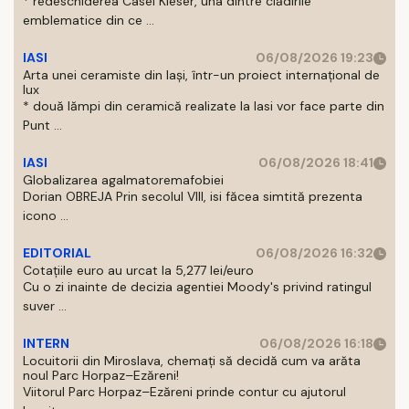
* redeschiderea Casei Kieser, una dintre clădirile
emblematice din ce ...
IASI
06/08/2026 19:23
Arta unei ceramiste din Iași, într-un proiect internațional de
lux
* două lămpi din ceramică realizate la Iasi vor face parte din
Punt ...
IASI
06/08/2026 18:41
Globalizarea agalmatoremafobiei
Dorian OBREJA Prin secolul VIII, isi făcea simtită prezenta
icono ...
EDITORIAL
06/08/2026 16:32
Cotațiile euro au urcat la 5,277 lei/euro
Cu o zi inainte de decizia agentiei Moody's privind ratingul
suver ...
INTERN
06/08/2026 16:18
Locuitorii din Miroslava, chemați să decidă cum va arăta
noul Parc Horpaz–Ezăreni!
Viitorul Parc Horpaz–Ezăreni prinde contur cu ajutorul