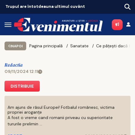
Tot mai mulți ieșeni ajung să depindă de ajutoarele sociale. Topul celor mai sărace comune
Pagina principală
Sanatate
INAPOI
Redactia
09/11/2024 12:11
DISTRIBUIE
Am ajuns de râsul Europei! Fotbalul românesc, victima
propriei aroganțe
A fost o vreme cand romanii priveau cu superioritate
tururile prelimin ...