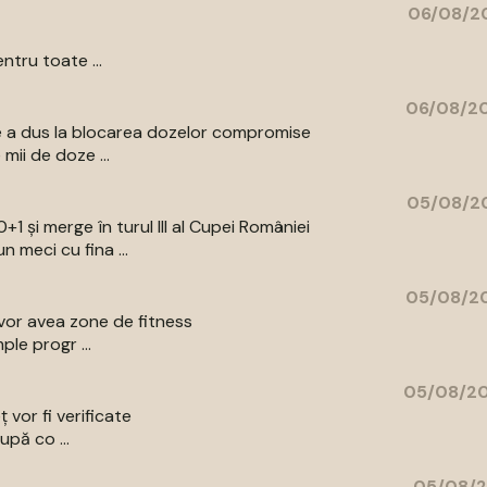
06/08/20
ntru toate ...
06/08/20
are a dus la blocarea dozelor compromise
mii de doze ...
05/08/20
+1 și merge în turul III al Cupei României
 meci cu fina ...
05/08/20
e vor avea zone de fitness
ple progr ...
05/08/20
ț vor fi verificate
upă co ...
05/08/2