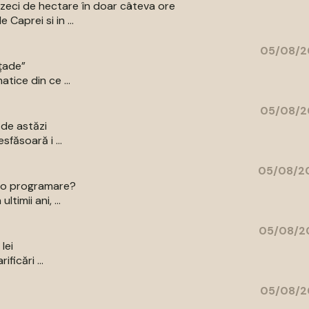
ns zeci de hectare în doar câteva ore
Caprei si in ...
05/08/2
ațade”
tice din ce ...
05/08/2
 de astăzi
sfăsoară i ...
05/08/20
ce o programare?
timii ani, ...
05/08/20
lei
ficări ...
05/08/2