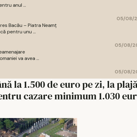
ntru anul ...
05/08/2
pres Bacău – Piatra Neamț
că pentru unu ...
05/08/20
 reamenajare
maniei va avea ...
05/08/20
nă la 1.500 de euro pe zi, la plajă
 pentru cazare minimum 1.030 eur