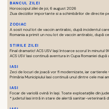
BANCUL ZILEI
Horoscopul zilei de joi, 6 august 2026
Ziua deciziilor importante si a schimbărilor de directie pe
ZODIAC
A sosit noul lot de vaccin antirabic, după incidentul c
Romania a primit un nou lot de vaccin antirabic, după ce 
STIRILE ZILEI
Final dramatic! ACS USV Iași întoarce scorul în minutul 90
ACS USV Iasi continuă aventura in Cupa Romaniei după un
IASI
Zeci de locuri de joacă vor fi modernizate, iar cartierel
Primăria Municipiului Iasi continuă unul dintre cele mai am
IASI
Focar de variolă ovină în Iași. Toate exploatațiile din jude
* judetul Iasi intră in stare de alertă sanitar-veterinară d
IASI