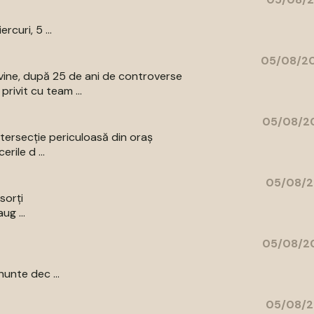
curi, 5 ...
05/08/20
vine, după 25 de ani de controverse
rivit cu team ...
05/08/20
intersecție periculoasă din oraș
rile d ...
05/08/2
sorți
ug ...
05/08/20
unte dec ...
05/08/2