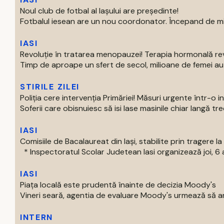
Noul club de fotbal al Iașului are președinte!
Fotbalul iesean are un nou coordonator. Începand de mier
IASI
Revoluție în tratarea menopauzei! Terapia hormonală re
Timp de aproape un sfert de secol, milioane de femei au p
STIRILE ZILEI
Poliția cere intervenția Primăriei! Măsuri urgente într-o 
Soferii care obisnuiesc să isi lase masinile chiar langă trece
IASI
Comisiile de Bacalaureat din Iași, stabilite prin tragere la 
* Inspectoratul Scolar Judetean Iasi organizează joi, 6 a
IASI
Piața locală este prudentă înainte de decizia Moody's
Vineri seară, agentia de evaluare Moody's urmează să an
INTERN