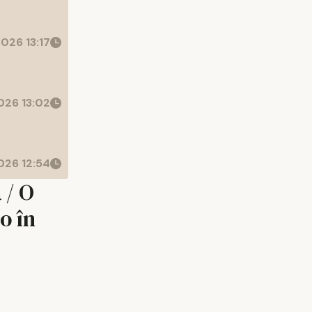
026 13:17
26 13:02
26 12:54
 / O
o în