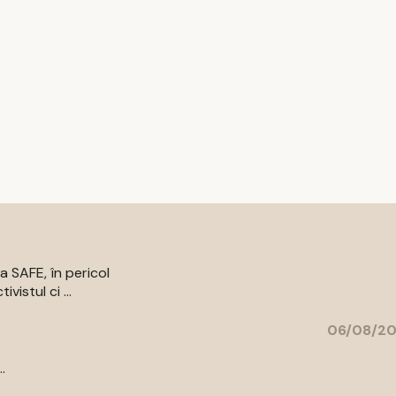
a SAFE, în pericol
vistul ci ...
06/08/20
.