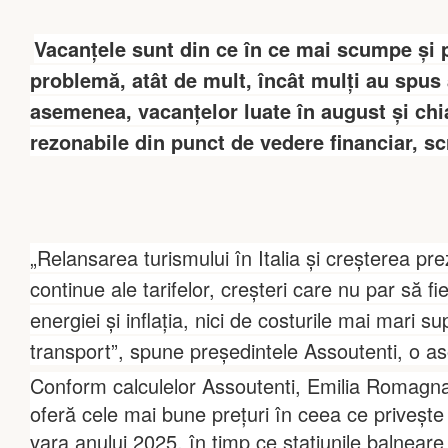
Vacanțele sunt din ce în ce mai scumpe și p
problemă, atât de mult, încât mulți au spus 
asemenea, vacanțelor luate în august și chiar
rezonabile din punct de vedere financiar, sc
„Relansarea turismului în Italia și creșterea pre
continue ale tarifelor, creșteri care nu par să f
energiei și inflația, nici de costurile mai mari 
transport”, spune președintele Assoutenti, o as
Conform calculelor Assoutenti, Emilia Romagna
oferă cele mai bune prețuri în ceea ce privește 
vara anului 2025, în timp ce stațiunile balnear