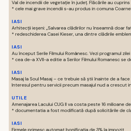
Val de incendii de vegetație în județ. Flăcările au cupri
* cele mai grave incendii s-au produs in comuna Coarnele 
IASI
Arhitecții ieșeni: „Salvarea clădirilor nu înseamnă doar f
* redeschiderea Casei Kieser, una dintre clădirile emblema
IASI
Au început Serile Filmului Românesc. Vezi programul zilei
* cea de-a XVII-a editie a Serilor Filmului Romanesc se de
IASI
Masaj la Soul Masaj – ce trebuie să știi înainte de a fa
Interesul pentru servicii precum masajul nud a crescut in ul
UTILE
Amenajarea Lacului CUG II va costa peste 16 milioane de 
* documentatia a fost modificată după solicitările de clari
IASI
Firmele primesc automat bonificația de 3% la impozit