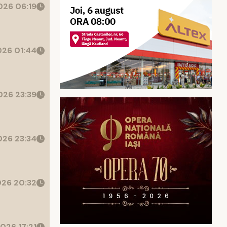
26 06:19
26 01:44
26 23:39
26 23:34
26 20:32
026 17:21