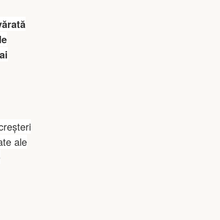
vărată
de
ai
creșteri
ate ale
e