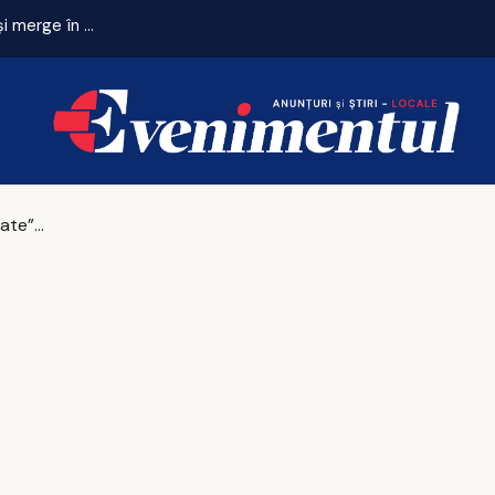
Final dramatic! ACS USV Iași întoarce scorul în minutul 90+1 și merge în turul III al Cupei României
Vacanțe „piperate” în Italia: până la 1.500 de euro pe zi, la plajă / O familie cu doi copii cheltuie pentru cazare minimum 1.030 euro în Rimini