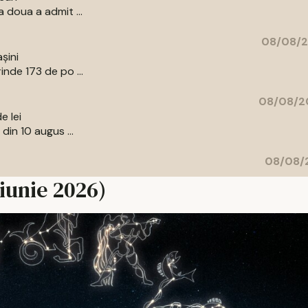
 doua a admit ...
08/08/2
șini
nde 173 de po ...
08/08/20
e lei
din 10 augus ...
08/08/2
iunie 2026)