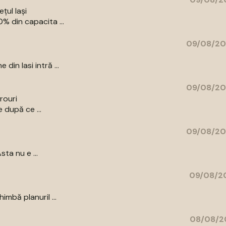
țul Iași
% din capacita ...
09/08/20
in Iasi intră ...
09/08/20
irouri
 după ce ...
09/08/20
ta nu e ...
09/08/20
mbă planuril ...
08/08/20