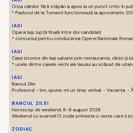
Criza câinilor fără stăpân a ajuns la un punct critic în jude
* Padocul de la Tomesti functionează la aproximativ 200
IASI
Opera Iași, luptă finală între doi candidați
* concursul pentru conducerea Operei Nationale Romane d
IASI
Case istorice din Iași salvate prin restaurante, clinici și b
* unele dintre casele vechi ale Iasului au scăpat de uitare
IASI
Bancul Zilei
Profesorul: - Ion, spune-mi un timp verbal. - Vacanta. - Ăs
BANCUL ZILEI
Horoscop de weekend, 8–9 august 2026
Weekend cu scantei! O zodie primeste o veste care ii schi
ZODIAC