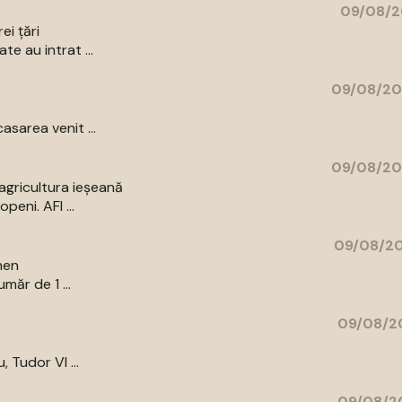
09/08/2
ei țări
e au intrat ...
09/08/20
asarea venit ...
09/08/20
agricultura ieșeană
peni. AFI ...
09/08/20
men
măr de 1 ...
09/08/20
, Tudor Vl ...
09/08/20