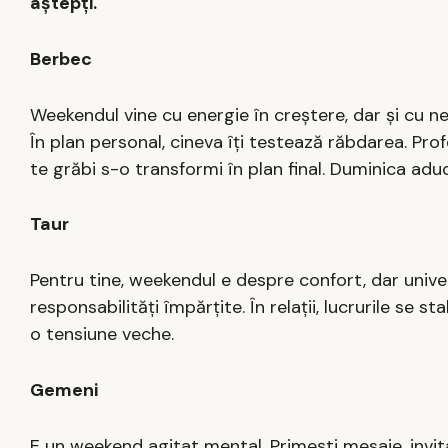
aștepți.
Berbec
Weekendul vine cu energie în creștere, dar și cu ner
În plan personal, cineva îți testează răbdarea. Pro
te grăbi s-o transformi în plan final. Duminica aduc
Taur
Pentru tine, weekendul e despre confort, dar univer
responsabilități împărțite. În relații, lucrurile se
o tensiune veche.
Gemeni
E un weekend agitat mental. Primești mesaje, invitaț