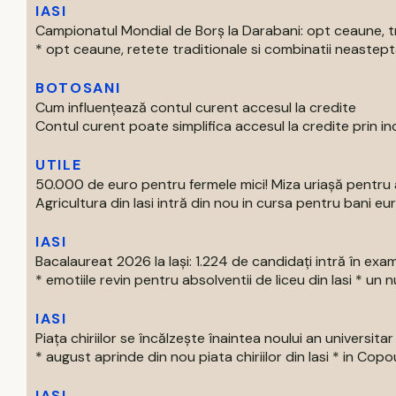
IASI
Campionatul Mondial de Borș la Darabani: opt ceaune, tr
* opt ceaune, retete traditionale si combinatii neasteptat
BOTOSANI
Cum influențează contul curent accesul la credite
Contul curent poate simplifica accesul la credite prin inc
UTILE
50.000 de euro pentru fermele mici! Miza uriașă pentru 
Agricultura din Iasi intră din nou in cursa pentru bani euro
IASI
Bacalaureat 2026 la Iași: 1.224 de candidați intră în exa
* emotiile revin pentru absolventii de liceu din Iasi * un nu
IASI
Piața chiriilor se încălzește înaintea noului an universitar
* august aprinde din nou piata chiriilor din Iasi * in Copou
IASI