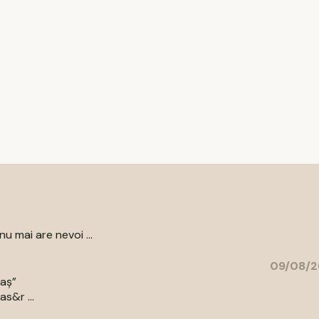
 mai are nevoi ...
09/08/2
raș”
as&r ...