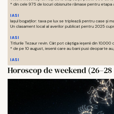
* din cele 975 de locuri obisnuite rămase pentru etapa a
IASI
Iașul bogaților: taxa pe lux se triplează pentru case și ma
Un clasament local al averilor publicat pentru 2025 cupri
IASI
Titlurile Tezaur revin. Cât pot câștiga ieșenii din 10.000 d
* de pe 10 august, iesenii care au bani pusi deoparte au, 
IASI
Horoscop de weekend (26–28 