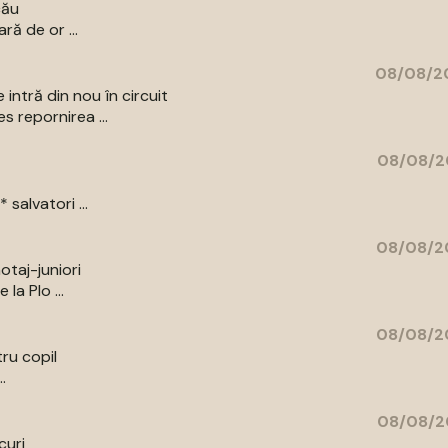
cău
ră de or ...
08/08/20
 intră din nou în circuit
s repornirea ...
08/08/2
salvatori ...
08/08/20
otaj-juniori
la Plo ...
08/08/20
ru copil
.
08/08/2
curi