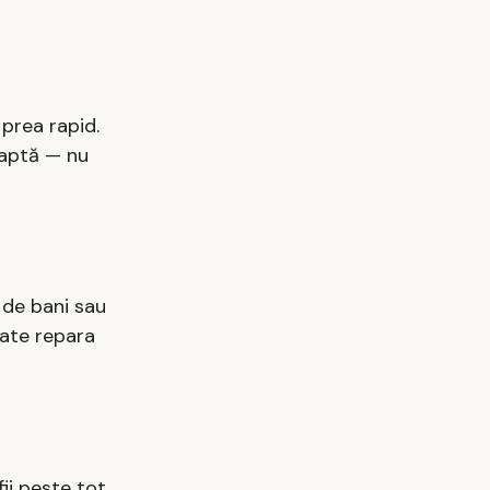
 prea rapid.
oaptă — nu
 de bani sau
oate repara
fii peste tot