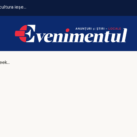
50.000 de euro pentru fermele mici! Miza uriașă pentru agricultura ieșeană
Bancul Zilei
Horoscop de weekend (26–28 iunie 2026)