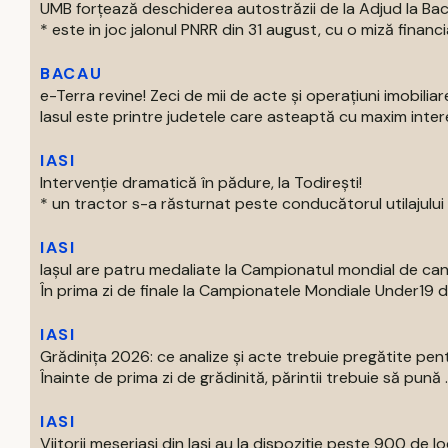
UMB forțează deschiderea autostrăzii de la Adjud la Ba
* este in joc jalonul PNRR din 31 august, cu o miză financia
BACAU
e-Terra revine! Zeci de mii de acte și operațiuni imobiliare
Iasul este printre judetele care asteaptă cu maxim intere
IASI
Intervenție dramatică în pădure, la Todirești!
* un tractor s-a răsturnat peste conducătorul utilajului * 
IASI
Iaşul are patru medaliate la Campionatul mondial de can
În prima zi de finale la Campionatele Mondiale Under19 de 
IASI
Grădinița 2026: ce analize și acte trebuie pregătite pent
Înainte de prima zi de grădinită, părintii trebuie să pună ..
IASI
Viitorii meseriași din Iași au la dispoziție peste 900 de lo