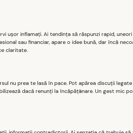
vi ușor inflamați. Ai tendința să răspunzi rapid, uneori
fesional sau financiar, apare o idee bună, dar încă nec
e claritate.
sul nu prea te lasă în pace. Pot apărea discuții legate
 stabilizează dacă renunți la încăpățânare. Un gest mic p
ii, informații contradictorii. Ai senzația că trebuie să 