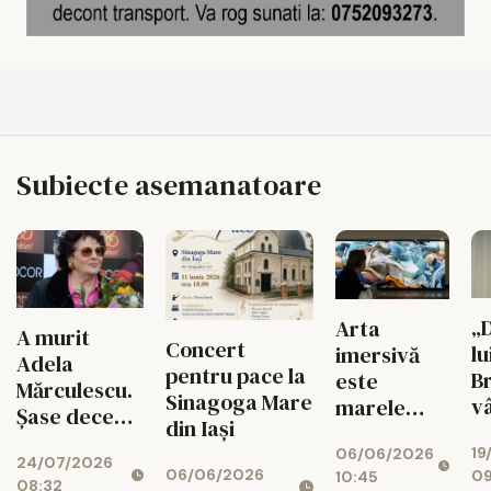
Subiecte asemanatoare
„
Arta
A murit
Concert
lu
imersivă
Adela
pentru pace la
B
este
Mărculescu.
Sinagoga Mare
v
marele
Șase decenii
din Iași
10
subiect al
pe scena
19
m
06/06/2026
anului 2026
24/07/2026
Naționalului
06/06/2026
09
10:45
de
08:32