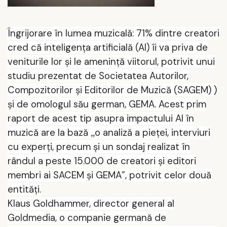
Îngrijorare în lumea muzicală: 71% dintre creatori
cred că inteligenţa artificială (AI) îi va priva de
veniturile lor şi le ameninţă viitorul, potrivit unui
studiu prezentat
de
Societatea
A
utorilor,
C
ompozitorilor şi
E
ditorilor de
M
uzică
(SAGEM)
)
şi de omologul său german, GEMA
.
Acest prim
raport de acest tip asupra impactului AI în
muzică are la bază
o analiză a pieţei, interviuri
„
cu experţi, precum şi un sondaj realizat în
rândul a peste 15.000 de creatori şi editori
membri ai S
ACEM
şi GEM
A”
, potrivit celor două
entităţi.
Klaus Goldhammer, director general al
Goldmedia, o companie germană de