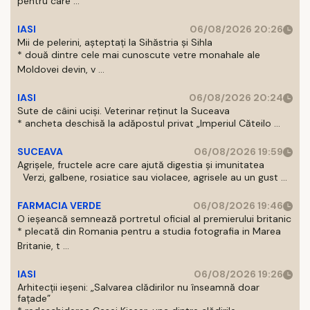
pentru care ...
IASI
06/08/2026 20:26
Mii de pelerini, așteptați la Sihăstria și Sihla
* două dintre cele mai cunoscute vetre monahale ale
Moldovei devin, v ...
IASI
06/08/2026 20:24
Sute de câini uciși. Veterinar reținut la Suceava
* ancheta deschisă la adăpostul privat „Imperiul Căteilo ...
SUCEAVA
06/08/2026 19:59
Agrișele, fructele acre care ajută digestia și imunitatea
Verzi, galbene, rosiatice sau violacee, agrisele au un gust ...
FARMACIA VERDE
06/08/2026 19:46
O ieșeancă semnează portretul oficial al premierului britanic
* plecată din Romania pentru a studia fotografia in Marea
Britanie, t ...
IASI
06/08/2026 19:26
Arhitecții ieșeni: „Salvarea clădirilor nu înseamnă doar
fațade”