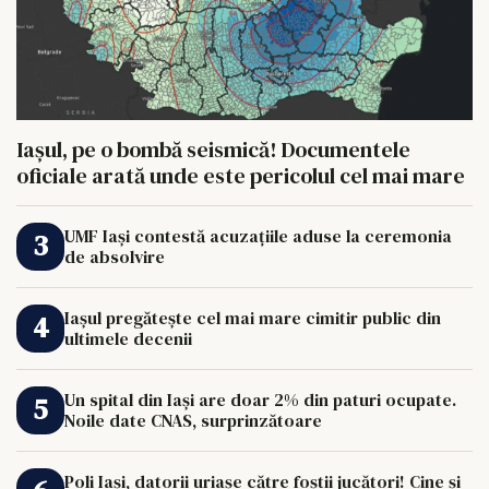
Iașul, pe o bombă seismică! Documentele
oficiale arată unde este pericolul cel mai mare
UMF Iași contestă acuzațiile aduse la ceremonia
de absolvire
Iașul pregătește cel mai mare cimitir public din
ultimele decenii
Un spital din Iași are doar 2% din paturi ocupate.
Noile date CNAS, surprinzătoare
Poli Iași, datorii uriașe către foștii jucători! Cine și