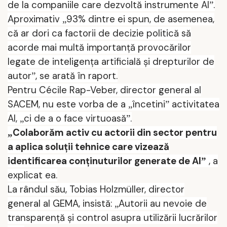
de la companiile care dezvoltă instrumente AI
.
”
Aproximativ
93% dintre ei spun, de asemenea,
„
că ar dori ca factorii de decizie politică să
acorde mai multă importanţă provocărilor
legate de inteligenţa artificială şi drepturilor de
autor
, se arată în raport.
”
Pentru Cécile Rap-Veber, director general al
S
ACEM
, nu este vorba de a
încetini
activitatea
„
”
AI,
ci de a o face virtuoasă
.
„
”
Colaborăm activ cu actorii din sector pentru
„
a aplica soluţii tehnice care vizează
identificarea conţinuturilor generate de AI
, a
”
explicat ea.
La rândul său, Tobias Holzmüller, director
general al GEMA, insistă:
Autorii au nevoie de
„
transparenţă şi control asupra utilizării lucrărilor