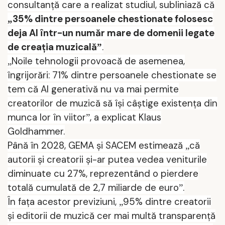
consultanţă care a realizat studiul, subliniază că
35% dintre persoanele chestionate folosesc
„
deja AI într-un număr mare de domenii legate
de creaţia muzicală
.
”
Noile tehnologii provoacă de asemenea,
„
îngrijorări: 71% dintre persoanele chestionate se
tem că AI generativă nu va mai permite
creatorilor de muzică să îşi câştige existenţa din
munca lor în viitor
, a explicat Klaus
”
Goldhammer.
Până în 2028, GEMA şi S
ACEM
estimează
că
„
autorii şi creatorii şi-ar putea vedea veniturile
diminuate cu 27%, reprezentând o pierdere
totală cumulată de 2,7 miliarde de euro
.
”
În faţa acestor previziuni,
95% dintre creatorii
„
şi editorii de muzică cer mai multă transparenţă