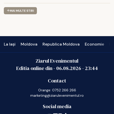
MAI MULTE STIRI
La Iași
Moldova
Republica Moldova
Economie
In
Ziarul Evenimentul
Editia online din -
06.08.2026
-
23:44
Contact
Orange: 0752 266 266
marketing@ziarulevenimentul.ro
Social media