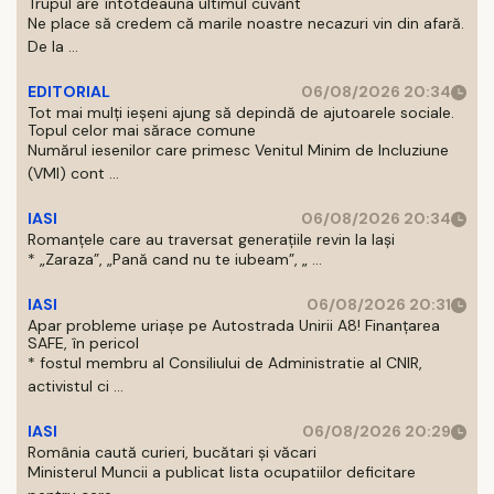
Trupul are întotdeauna ultimul cuvânt
Ne place să credem că marile noastre necazuri vin din afară.
De la ...
EDITORIAL
06/08/2026 20:34
Tot mai mulți ieșeni ajung să depindă de ajutoarele sociale.
Topul celor mai sărace comune
Numărul iesenilor care primesc Venitul Minim de Incluziune
(VMI) cont ...
IASI
06/08/2026 20:34
Romanțele care au traversat generațiile revin la Iași
* „Zaraza”, „Pană cand nu te iubeam”, „ ...
IASI
06/08/2026 20:31
Apar probleme uriașe pe Autostrada Unirii A8! Finanțarea
SAFE, în pericol
* fostul membru al Consiliului de Administratie al CNIR,
activistul ci ...
IASI
06/08/2026 20:29
România caută curieri, bucătari și văcari
Ministerul Muncii a publicat lista ocupatiilor deficitare