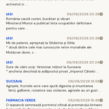
activistul ci ...
IASI
06/08/2026 20:29
România caută curieri, bucătari și văcari
Ministerul Muncii a publicat lista ocupatiilor deficitare
pentru care ...
IASI
06/08/2026 20:26
Mii de pelerini, așteptați la Sihăstria și Sihla
* două dintre cele mai cunoscute vetre monahale ale
Moldovei devin, v ...
IASI
06/08/2026 20:24
Sute de câini uciși. Veterinar reținut la Suceava
* ancheta deschisă la adăpostul privat „Imperiul Căteilo ...
SUCEAVA
06/08/2026 19:59
Agrișele, fructele acre care ajută digestia și imunitatea
Verzi, galbene, rosiatice sau violacee, agrisele au un gust ...
FARMACIA VERDE
06/08/2026 19:46
O ieșeancă semnează portretul oficial al premierului britanic