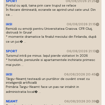
SPORT
06/08/2026 21:25
Postul cu apă, taina prin care trupul se reface
În fiecare dimineată, ecranele se aprind unul cate unul. Din
ca ...
IASI
06/08/2026 21:15
Remiză cu emoții pentru Universitatea Craiova. CFR Cluij,
distrusă în Gruia!
* momente dramatice la finalul meciului din Finlanda, după
ce un juc� ...
SPORT
06/08/2026 21:13
Turismul intră pe minus. Iașul pierde vizitatori în 2026
* hotelurile, pensiunile si apartamentele inchiriate primesc
mai putin ...
IASI
06/08/2026 20:45
Târgu-Neamț testează un purtător de cuvânt creat cu
inteligență artificială
Primăria Targu-Neamt face un pas rar intalnit in
administratia local� ...
NEAMT
06/08/2026 20:39