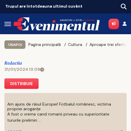
Trupul are întotdeauna ultimul cuvânt
Pagina principală
Cultura
Aproape trei sferturi dintre muzic
INAPOI
Redactia
31/01/2024 13:09
DISTRIBUIE
Am ajuns de râsul Europei! Fotbalul românesc, victima
propriei aroganțe
A fost o vreme cand romanii priveau cu superioritate
tururile prelimin ...