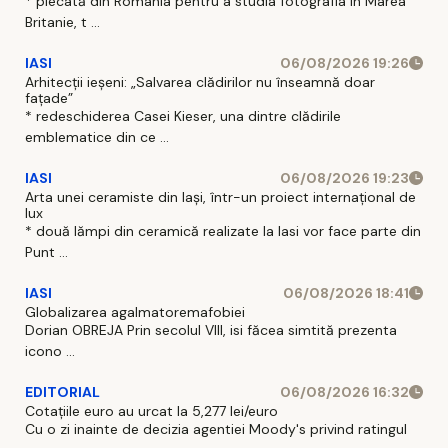
* plecată din Romania pentru a studia fotografia in Marea
Britanie, t ...
IASI
06/08/2026 19:26
Arhitecții ieșeni: „Salvarea clădirilor nu înseamnă doar
fațade”
* redeschiderea Casei Kieser, una dintre clădirile
emblematice din ce ...
IASI
06/08/2026 19:23
Arta unei ceramiste din Iași, într-un proiect internațional de
lux
* două lămpi din ceramică realizate la Iasi vor face parte din
Punt ...
IASI
06/08/2026 18:41
Globalizarea agalmatoremafobiei
Dorian OBREJA Prin secolul VIII, isi făcea simtită prezenta
icono ...
EDITORIAL
06/08/2026 16:32
Cotațiile euro au urcat la 5,277 lei/euro
Cu o zi inainte de decizia agentiei Moody's privind ratingul