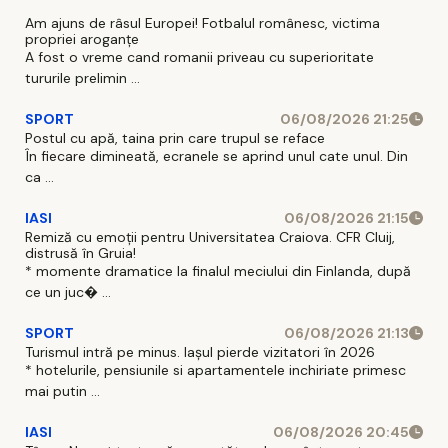
03:32 4 MIN Ce
postură
poți face în
inedită'.
Am ajuns de râsul Europei! Fotbalul românesc, victima
propriei aroganțe
acest
Mesaj
A fost o vreme cand romanii priveau cu superioritate
weekend la
amplu după
tururile prelimin ...
Iași? Ghidul
campania
complet al
care a
SPORT
06/08/2026 21:25
Postul cu apă, taina prin care trupul se reface
evenimentelor,
stârnit
În fiecare dimineată, ecranele se aprind unul cate unul. Din
realizat de
reacții în
ca ...
„Ziarul de I
lanț
IASI
06/08/2026 21:15
Remiză cu emoții pentru Universitatea Craiova. CFR Cluij,
distrusă în Gruia!
* momente dramatice la finalul meciului din Finlanda, după
ce un juc� ...
SPORT
06/08/2026 21:13
Turismul intră pe minus. Iașul pierde vizitatori în 2026
* hotelurile, pensiunile si apartamentele inchiriate primesc
mai putin ...
IASI
06/08/2026 20:45