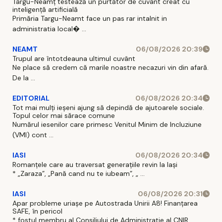
Târgu-Neamț testează un purtător de cuvânt creat cu
inteligență artificială
Primăria Targu-Neamt face un pas rar intalnit in
administratia local� ...
NEAMT
06/08/2026 20:39
Trupul are întotdeauna ultimul cuvânt
Ne place să credem că marile noastre necazuri vin din afară.
De la ...
EDITORIAL
06/08/2026 20:34
Tot mai mulți ieșeni ajung să depindă de ajutoarele sociale.
Topul celor mai sărace comune
Numărul iesenilor care primesc Venitul Minim de Incluziune
(VMI) cont ...
IASI
06/08/2026 20:34
Romanțele care au traversat generațiile revin la Iași
* „Zaraza”, „Pană cand nu te iubeam”, „ ...
IASI
06/08/2026 20:31
Apar probleme uriașe pe Autostrada Unirii A8! Finanțarea
SAFE, în pericol
* fostul membru al Consiliului de Administratie al CNIR,