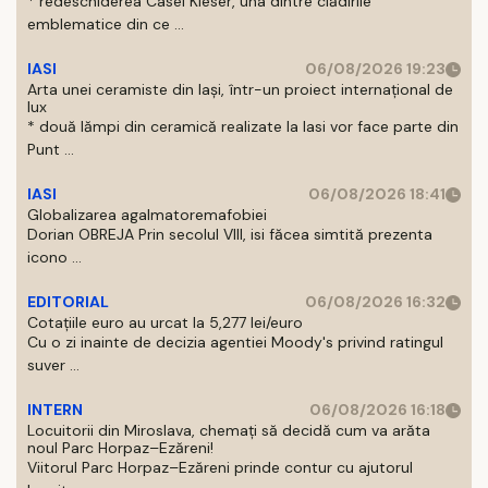
* redeschiderea Casei Kieser, una dintre clădirile
emblematice din ce ...
IASI
06/08/2026 19:23
Arta unei ceramiste din Iași, într-un proiect internațional de
lux
* două lămpi din ceramică realizate la Iasi vor face parte din
Punt ...
IASI
06/08/2026 18:41
Globalizarea agalmatoremafobiei
Dorian OBREJA Prin secolul VIII, isi făcea simtită prezenta
icono ...
EDITORIAL
06/08/2026 16:32
Cotațiile euro au urcat la 5,277 lei/euro
Cu o zi inainte de decizia agentiei Moody's privind ratingul
suver ...
INTERN
06/08/2026 16:18
Locuitorii din Miroslava, chemați să decidă cum va arăta
noul Parc Horpaz–Ezăreni!
Viitorul Parc Horpaz–Ezăreni prinde contur cu ajutorul