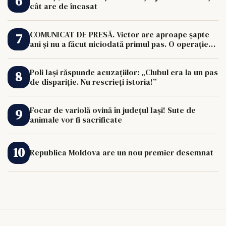
cât are de încasat
COMUNICAT DE PRESĂ. Victor are aproape șapte
ani și nu a făcut niciodată primul pas. O operație
de 33.000 de euro îi poate schimba viața.
Poli Iași răspunde acuzațiilor: „Clubul era la un pas
de dispariție. Nu rescrieți istoria!”
Focar de variolă ovină în județul Iași! Sute de
animale vor fi sacrificate
Republica Moldova are un nou premier desemnat