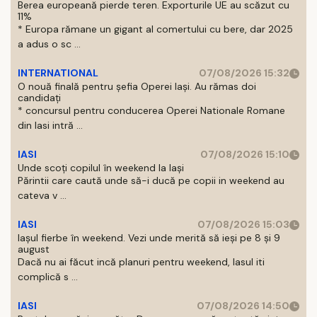
Berea europeană pierde teren. Exporturile UE au scăzut cu
11%
* Europa rămane un gigant al comertului cu bere, dar 2025
a adus o sc ...
INTERNATIONAL
07/08/2026 15:32
O nouă finală pentru șefia Operei Iași. Au rămas doi
candidați
* concursul pentru conducerea Operei Nationale Romane
din Iasi intră ...
IASI
07/08/2026 15:10
Unde scoți copilul în weekend la Iași
Părintii care caută unde să-i ducă pe copii in weekend au
cateva v ...
IASI
07/08/2026 15:03
Iașul fierbe în weekend. Vezi unde merită să ieși pe 8 și 9
august
Dacă nu ai făcut incă planuri pentru weekend, Iasul iti
complică s ...
IASI
07/08/2026 14:50