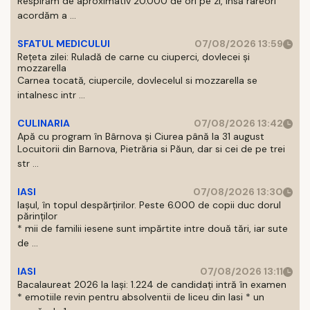
Respirăm de aproximativ 20.000 de ori pe zi, insă rareori
acordăm a ...
SFATUL MEDICULUI
07/08/2026 13:59
Rețeta zilei: Ruladă de carne cu ciuperci, dovlecei și
mozzarella
Carnea tocată, ciupercile, dovlecelul si mozzarella se
intalnesc intr ...
CULINARIA
07/08/2026 13:42
Apă cu program în Bârnova și Ciurea până la 31 august
Locuitorii din Barnova, Pietrăria si Păun, dar si cei de pe trei
str ...
IASI
07/08/2026 13:30
Iașul, în topul despărțirilor. Peste 6.000 de copii duc dorul
părinților
* mii de familii iesene sunt impărtite intre două tări, iar sute
de ...
IASI
07/08/2026 13:11
Bacalaureat 2026 la Iași: 1.224 de candidați intră în examen
* emotiile revin pentru absolventii de liceu din Iasi * un