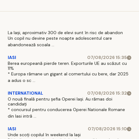
La Iași, aproximativ 300 de elevi sunt în risc de abandon
Un copil nu devine peste noapte adolescentul care
abandonează scoala ...
IASI
07/08/2026 15:35
Berea europeană pierde teren. Exporturile UE au scăzut cu
11%
* Europa rămane un gigant al comertului cu bere, dar 2025
a adus o sc ...
INTERNATIONAL
07/08/2026 15:32
O nouă finală pentru șefia Operei Iași. Au rămas doi
candidați
* concursul pentru conducerea Operei Nationale Romane
din Iasi intră ...
IASI
07/08/2026 15:10
Unde scoți copilul în weekend la Iași