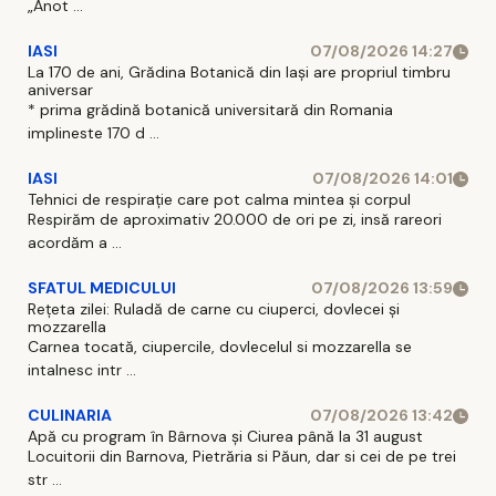
„Anot ...
IASI
07/08/2026 14:27
La 170 de ani, Grădina Botanică din Iași are propriul timbru
aniversar
* prima grădină botanică universitară din Romania
implineste 170 d ...
IASI
07/08/2026 14:01
Tehnici de respirație care pot calma mintea și corpul
Respirăm de aproximativ 20.000 de ori pe zi, insă rareori
acordăm a ...
SFATUL MEDICULUI
07/08/2026 13:59
Rețeta zilei: Ruladă de carne cu ciuperci, dovlecei și
mozzarella
Carnea tocată, ciupercile, dovlecelul si mozzarella se
intalnesc intr ...
CULINARIA
07/08/2026 13:42
Apă cu program în Bârnova și Ciurea până la 31 august
Locuitorii din Barnova, Pietrăria si Păun, dar si cei de pe trei
str ...