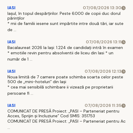
IASI
07/08/2026 13:30
Iașul, în topul despărțirilor. Peste 6.000 de copii duc dorul
părinților
* mii de familii iesene sunt impărtite intre două tări, iar sute
de ...
IASI
07/08/2026 13:11
Bacalaureat 2026 la Iași: 1.224 de candidați intră în examen
* emotiile revin pentru absolventii de liceu din Iasi * un
număr de 1 ...
IASI
07/08/2026 12:13
Noua limită de 7 camere poate schimba soarta celor peste
500 de „mini-hoteluri” din Iași
* cea mai sensibilă schimbare ii vizează pe proprietarii
persoane fi ...
IASI
07/08/2026 11:35
COMUNICAT DE PRESĂ Proiect: „PASI – Parteneriat pentru
Acces, Sprijin și Incluziune” Cod SMIS: 351753
COMUNICAT DE PRESĂ Proiect: „PASI – Parteneriat pentru Ac
...