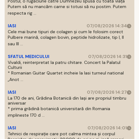
Postul, o rugăciune către Dumnezeu spusă cu toată viața
Putem să nu mancăm carne si totusi să nu postim. Putem
respecta rig ...
IASI
07/08/2026 14:34
Cele mai bune tipuri de colagen și cum le folosim corect
Pulbere marină, colagen bovin, peptide hidrolizate, tip I, II
sau III ...
SFATUL MEDICULUI
07/08/2026 14:31
Vivaldi, reinterpretat la patru chitare. Concert la Palatul
Culturii
* Romanian Guitar Quartet incheie la Iasi turneul national
„Anot ...
IASI
07/08/2026 14:27
La 170 de ani, Grădina Botanică din Iași are propriul timbru
aniversar
* prima grădină botanică universitară din Romania
implineste 170 d ...
IASI
07/08/2026 14:01
Tehnici de respirație care pot calma mintea și corpul