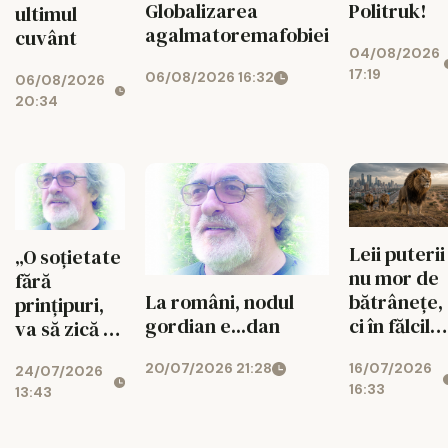
Politruk!
Globalizarea
ultimul
agalmatoremafobiei
cuvânt
04/08/2026
17:19
06/08/2026 16:32
06/08/2026
20:34
Leii puterii
„O soțietate
nu mor de
fără
bătrânețe,
La români, nodul
prințipuri,
ci în fălcile
gordian e...dan
va să zică că
celor tineri
nu le are!”...
16/07/2026
20/07/2026 21:28
24/07/2026
16:33
13:43