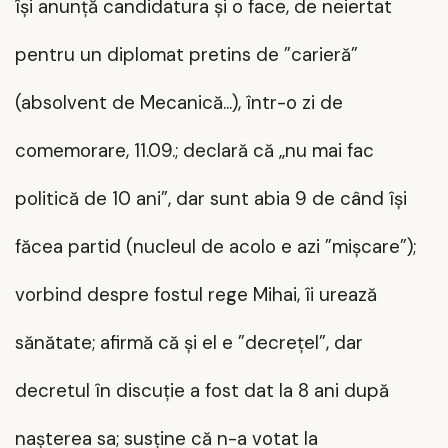
își anunță candidatura și o face, de neiertat
pentru un diplomat pretins de ”carieră”
(absolvent de Mecanică...), într-o zi de
comemorare, 11.09.; declară că „nu mai fac
politică de 10 ani”, dar sunt abia 9 de când își
făcea partid (nucleul de acolo e azi ”mișcare”);
vorbind despre fostul rege Mihai, îi urează
sănătate; afirmă că și el e ”decrețel”, dar
decretul în discuție a fost dat la 8 ani după
nașterea sa; susține că n-a votat la