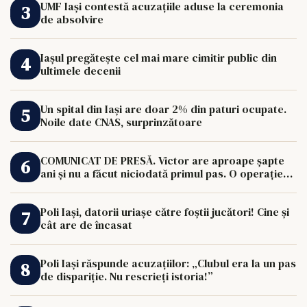
UMF Iași contestă acuzațiile aduse la ceremonia
de absolvire
Iașul pregătește cel mai mare cimitir public din
ultimele decenii
Un spital din Iași are doar 2% din paturi ocupate.
Noile date CNAS, surprinzătoare
COMUNICAT DE PRESĂ. Victor are aproape șapte
ani și nu a făcut niciodată primul pas. O operație
de 33.000 de euro îi poate schimba viața.
Poli Iași, datorii uriașe către foștii jucători! Cine și
cât are de încasat
Poli Iași răspunde acuzațiilor: „Clubul era la un pas
de dispariție. Nu rescrieți istoria!”