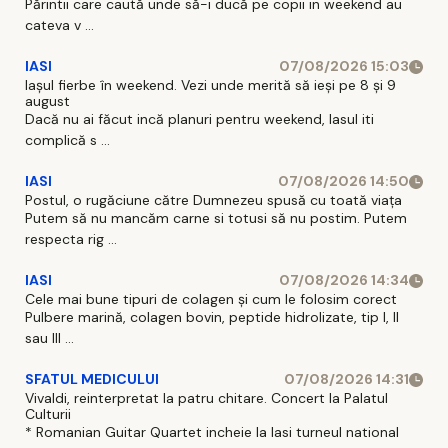
Părintii care caută unde să-i ducă pe copii in weekend au
cateva v ...
IASI
07/08/2026 15:03
Iașul fierbe în weekend. Vezi unde merită să ieși pe 8 și 9
august
Dacă nu ai făcut incă planuri pentru weekend, Iasul iti
complică s ...
IASI
07/08/2026 14:50
Postul, o rugăciune către Dumnezeu spusă cu toată viața
Putem să nu mancăm carne si totusi să nu postim. Putem
respecta rig ...
IASI
07/08/2026 14:34
Cele mai bune tipuri de colagen și cum le folosim corect
Pulbere marină, colagen bovin, peptide hidrolizate, tip I, II
sau III ...
SFATUL MEDICULUI
07/08/2026 14:31
Vivaldi, reinterpretat la patru chitare. Concert la Palatul
Culturii
* Romanian Guitar Quartet incheie la Iasi turneul national