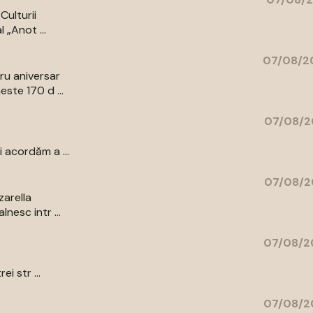
Culturii
 „Anot ...
07/08/20
bru aniversar
ste 170 d ...
07/08/2
 acordăm a ...
07/08/2
zarella
nesc intr ...
07/08/2
i str ...
07/08/2