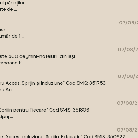
l părinților
te de ...
07/08/2
men
măr de 1 ...
07/08/2
e 500 de „mini-hoteluri” din Iași
rsoane fi ...
07/08/2
 Acces, Sprijin și Incluziune” Cod SMIS: 351753
 Ac ...
07/08/2
prijin pentru Fiecare” Cod SMIS: 351806
ij ...
07/08/2
 Acces, Incluziune, Sprijin, Educație” Cod SMIS: 350622