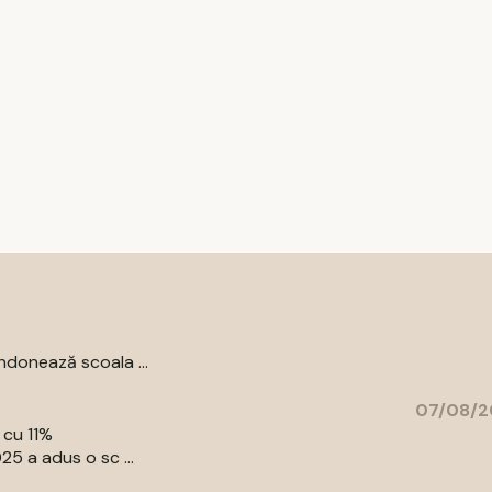
donează scoala ...
07/08/2
 cu 11%
5 a adus o sc ...