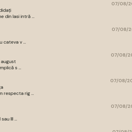
07/08/2
didați
in Iasi intră ...
07/08/2
 cateva v ...
07/08/20
9 august
plică s ...
07/08/20
ța
respecta rig ...
07/08/20
au III ...
07/08/2