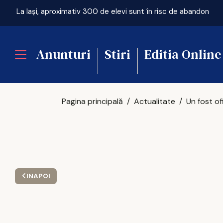
La Iași, aproximativ 300 de elevi sunt în risc de abandon
Anunturi
Stiri
Editia Online
Pagina principală
Actualitate
INAPOI