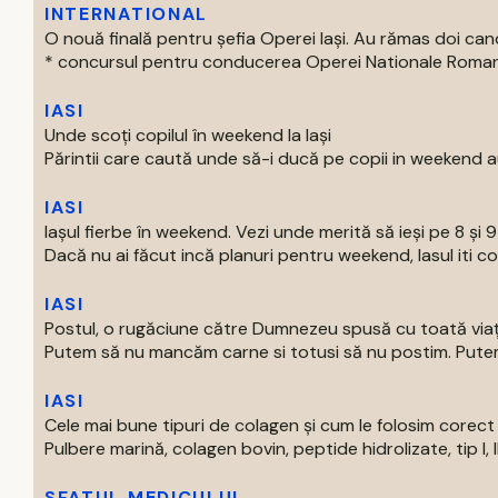
INTERNATIONAL
O nouă finală pentru șefia Operei Iași. Au rămas doi can
* concursul pentru conducerea Operei Nationale Romane d
IASI
Unde scoți copilul în weekend la Iași
Părintii care caută unde să-i ducă pe copii in weekend au
IASI
Iașul fierbe în weekend. Vezi unde merită să ieși pe 8 și 
Dacă nu ai făcut incă planuri pentru weekend, Iasul iti com
IASI
Postul, o rugăciune către Dumnezeu spusă cu toată via
Putem să nu mancăm carne si totusi să nu postim. Putem 
IASI
Cele mai bune tipuri de colagen și cum le folosim corect
Pulbere marină, colagen bovin, peptide hidrolizate, tip I, II s
SFATUL MEDICULUI