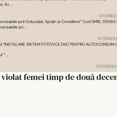
 Ac ...
07/08/2
abile prin Educație, Sprijin și Consiliere” Cod SMIS: 35065
sabile pri ...
07/08/20
cu titlul ”INSTALARE SISTEM FOTOVOLTAIC PENTRU AUTOCONSUM 
” ...
07/08/20
i violat femei timp de două deceni