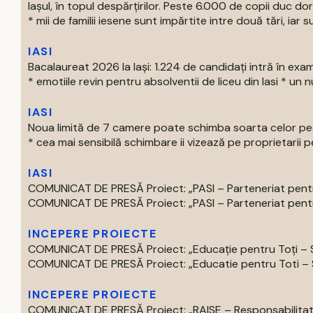
Iașul, în topul despărțirilor. Peste 6.000 de copii duc doru
* mii de familii iesene sunt impărtite intre două tări, iar su
IASI
Bacalaureat 2026 la Iași: 1.224 de candidați intră în exa
* emotiile revin pentru absolventii de liceu din Iasi * un nu
IASI
Noua limită de 7 camere poate schimba soarta celor pest
* cea mai sensibilă schimbare ii vizează pe proprietarii pe
IASI
COMUNICAT DE PRESĂ Proiect: „PASI – Parteneriat pentru
COMUNICAT DE PRESĂ Proiect: „PASI – Parteneriat pentru
INCEPERE PROIECTE
COMUNICAT DE PRESĂ Proiect: „Educație pentru Toți – S
COMUNICAT DE PRESĂ Proiect: „Educatie pentru Toti – Spr
INCEPERE PROIECTE
COMUNICAT DE PRESĂ Proiect: „RAISE – Responsabilitate,