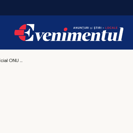
Iașul fierbe în weekend. Vezi unde merită să ieși
Un fost oficial ONU a drogat şi violat femei timp de două decenii. El va sta 15 ani la pușcărie