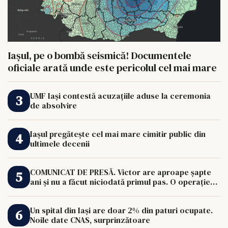
Iașul, pe o bombă seismică! Documentele
oficiale arată unde este pericolul cel mai mare
UMF Iași contestă acuzațiile aduse la ceremonia
de absolvire
Iașul pregătește cel mai mare cimitir public din
ultimele decenii
COMUNICAT DE PRESĂ. Victor are aproape șapte
ani și nu a făcut niciodată primul pas. O operație
de 33.000 de euro îi poate schimba viața.
Un spital din Iași are doar 2% din paturi ocupate.
Noile date CNAS, surprinzătoare