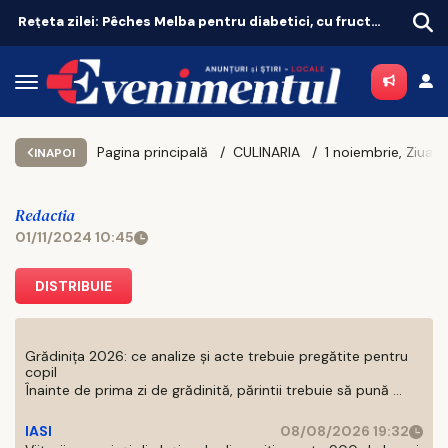
Rețeta zilei: Pêches Melba pentru diabetici, cu fructe de sezon
Pagina principală
CULINARIA
INAPOI
Redactia
01/11/2024 10:45
DISTRIBUIE
Grădinița 2026: ce analize și acte trebuie pregătite pentru
copil
Înainte de prima zi de grădinită, părintii trebuie să pună ...
IASI
08/08/2026 19:32