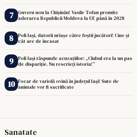
Guvern nou la Chișinău! Vasile Tofan promite
aderarea Republicii Moldova la UE până în 2028
Poli Iași, datorii uriașe către foștii jucători! Cine și
cât are de încasat
Poli Iași răspunde acuzațiilor: „Clubul era la un pas
de dispariție. Nu rescrieți istoria!”
Focar de variolă ovină în județul Iași! Sute de
animale vor fi sacrificate
Sanatate