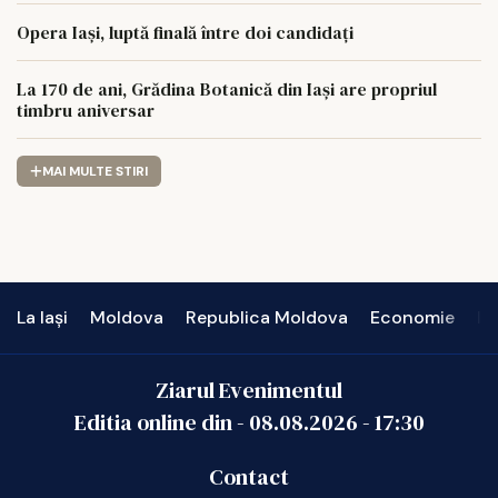
Opera Iași, luptă finală între doi candidați
La 170 de ani, Grădina Botanică din Iași are propriul
timbru aniversar
MAI MULTE STIRI
La Iași
Moldova
Republica Moldova
Economie
In
Ziarul Evenimentul
Editia online din -
08.08.2026
-
17:30
Contact