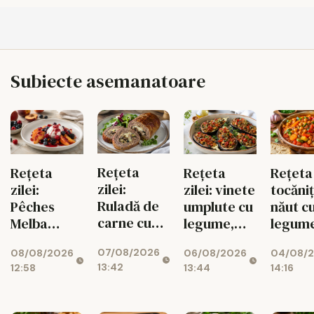
Subiecte asemanatoare
Rețeta
Rețeta
Rețeta
Rețeta 
zilei:
zilei:
zilei: vinete
tocăni
Ruladă de
Pêches
umplute cu
năut c
carne cu
Melba
legume,
legum
ciuperci,
pentru
gustoase și
07/08/2026
08/08/2026
06/08/2026
dovlecei și
04/08/
diabetici,
de post
13:42
12:58
13:44
14:16
mozzarella
cu fructe
de sezon