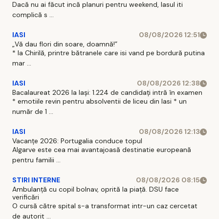
Dacă nu ai făcut incă planuri pentru weekend, Iasul iti
complică s ...
IASI
08/08/2026 12:51
„Vă dau flori din soare, doamnă!”
* la Chirilă, printre bătranele care isi vand pe bordură putina
mar ...
IASI
08/08/2026 12:38
Bacalaureat 2026 la Iași: 1.224 de candidați intră în examen
* emotiile revin pentru absolventii de liceu din Iasi * un
număr de 1 ...
IASI
08/08/2026 12:13
Vacanțe 2026: Portugalia conduce topul
Algarve este cea mai avantajoasă destinatie europeană
pentru familii ...
STIRI INTERNE
08/08/2026 08:15
Ambulanță cu copil bolnav, oprită la piață. DSU face
verificări
O cursă către spital s-a transformat intr-un caz cercetat
de autorit ...