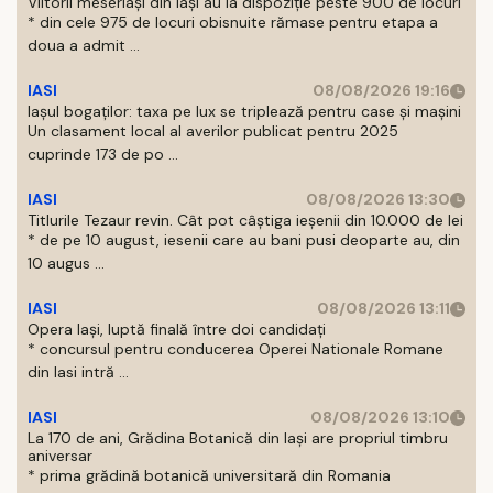
Viitorii meseriași din Iași au la dispoziție peste 900 de locuri
* din cele 975 de locuri obisnuite rămase pentru etapa a
doua a admit ...
IASI
08/08/2026 19:16
Iașul bogaților: taxa pe lux se triplează pentru case și mașini
Un clasament local al averilor publicat pentru 2025
cuprinde 173 de po ...
IASI
08/08/2026 13:30
Titlurile Tezaur revin. Cât pot câștiga ieșenii din 10.000 de lei
* de pe 10 august, iesenii care au bani pusi deoparte au, din
10 augus ...
IASI
08/08/2026 13:11
Opera Iași, luptă finală între doi candidați
* concursul pentru conducerea Operei Nationale Romane
din Iasi intră ...
IASI
08/08/2026 13:10
La 170 de ani, Grădina Botanică din Iași are propriul timbru
aniversar
* prima grădină botanică universitară din Romania