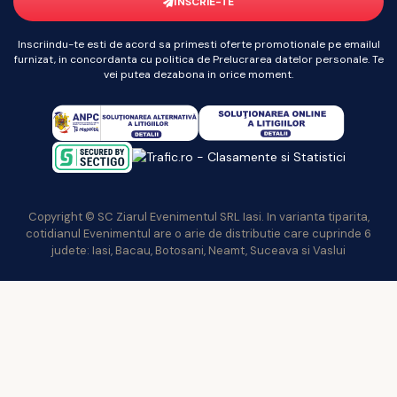
ÎNSCRIE-TE
Inscriindu-te esti de acord sa primesti oferte promotionale pe emailul
furnizat, in concordanta cu politica de Prelucrarea datelor personale. Te
vei putea dezabona in orice moment.
Copyright © SC Ziarul Evenimentul SRL Iasi. In varianta tiparita,
cotidianul Evenimentul are o arie de distributie care cuprinde 6
judete: Iasi, Bacau, Botosani, Neamt, Suceava si Vaslui