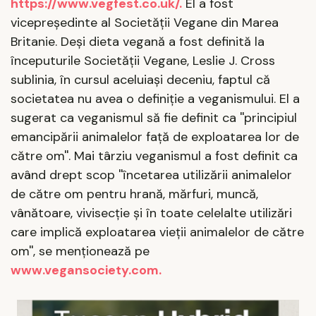
https://www.vegfest.co.uk/.
El a fost
vicepreşedinte al Societăţii Vegane din Marea
Britanie. Deşi dieta vegană a fost definită la
începuturile Societăţii Vegane, Leslie J. Cross
sublinia, în cursul aceluiaşi deceniu, faptul că
societatea nu avea o definiţie a veganismului. El a
sugerat ca veganismul să fie definit ca ''principiul
emancipării animalelor faţă de exploatarea lor de
către om''. Mai târziu veganismul a fost definit ca
având drept scop ''încetarea utilizării animalelor
de către om pentru hrană, mărfuri, muncă,
vânătoare, vivisecţie şi în toate celelalte utilizări
care implică exploatarea vieţii animalelor de către
om'', se menţionează pe
www.vegansociety.com.