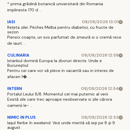
* prima grădină botanică universitară din Romania
implineste 170 d ...
IASI
08/08/2026 13:01
Rețeta zilei: Pêches Melba pentru diabetici, cu fructe de
sezon
Piersici coapte, un sos parfumat de zmeură si o cremă rece
de iaurt ...
CULINARIA
08/08/2026 12:58
Istanbul domină Europa la zboruri directe. Unde e
Bucureștiul
Pentru cei care vor să plece in vacantă sau in interes de
afaceri f� ...
INTERN
08/08/2026 12:54
Portalul Leului 8/8. Momentul cel mai puternic al verii
Există zile care trec aproape neobservate si zile cărora
oamenii le- ...
NIMIC IN PLUS
08/08/2026 12:53
Iașul fierbe în weekend. Vezi unde merită să ieși pe 8 și 9
august