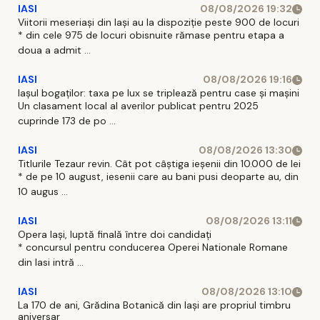
IASI
08/08/2026 19:32
Viitorii meseriași din Iași au la dispoziție peste 900 de locuri
* din cele 975 de locuri obisnuite rămase pentru etapa a
doua a admit ...
IASI
08/08/2026 19:16
Iașul bogaților: taxa pe lux se triplează pentru case și mașini
Un clasament local al averilor publicat pentru 2025
cuprinde 173 de po ...
IASI
08/08/2026 13:30
Titlurile Tezaur revin. Cât pot câștiga ieșenii din 10.000 de lei
* de pe 10 august, iesenii care au bani pusi deoparte au, din
10 augus ...
IASI
08/08/2026 13:11
Opera Iași, luptă finală între doi candidați
* concursul pentru conducerea Operei Nationale Romane
din Iasi intră ...
IASI
08/08/2026 13:10
La 170 de ani, Grădina Botanică din Iași are propriul timbru
aniversar