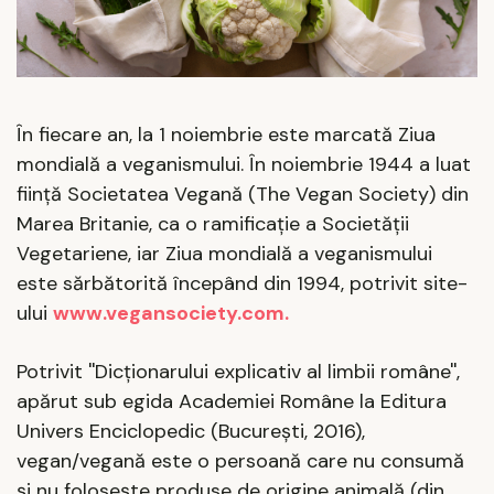
În fiecare an, la 1 noiembrie este marcată Ziua
mondială a veganismului. În noiembrie 1944 a luat
fiinţă Societatea Vegană (The Vegan Society) din
Marea Britanie, ca o ramificaţie a Societăţii
Vegetariene, iar Ziua mondială a veganismului
este sărbătorită începând din 1994, potrivit site-
ului
www.vegansociety.com.
Potrivit ''Dicţionarului explicativ al limbii române'',
apărut sub egida Academiei Române la Editura
Univers Enciclopedic (Bucureşti, 2016),
vegan/vegană este o persoană care nu consumă
şi nu foloseşte produse de origine animală (din