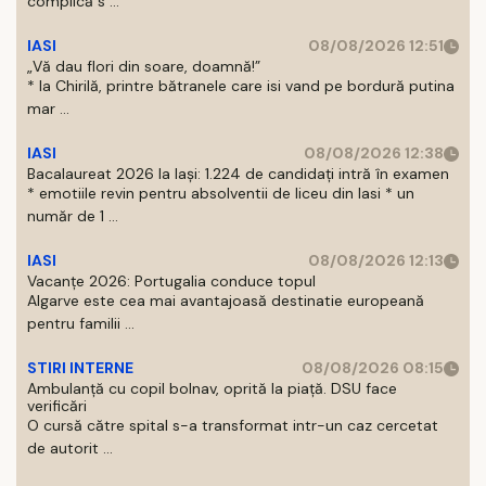
complică s ...
IASI
08/08/2026 12:51
„Vă dau flori din soare, doamnă!”
* la Chirilă, printre bătranele care isi vand pe bordură putina
mar ...
IASI
08/08/2026 12:38
Bacalaureat 2026 la Iași: 1.224 de candidați intră în examen
* emotiile revin pentru absolventii de liceu din Iasi * un
număr de 1 ...
IASI
08/08/2026 12:13
Vacanțe 2026: Portugalia conduce topul
Algarve este cea mai avantajoasă destinatie europeană
pentru familii ...
STIRI INTERNE
08/08/2026 08:15
Ambulanță cu copil bolnav, oprită la piață. DSU face
verificări
O cursă către spital s-a transformat intr-un caz cercetat
de autorit ...