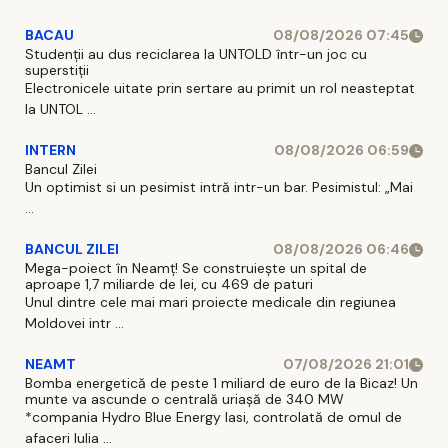
BACAU
08/08/2026 07:45
Studenții au dus reciclarea la UNTOLD într-un joc cu
superstiții
Electronicele uitate prin sertare au primit un rol neasteptat
la UNTOL ...
INTERN
08/08/2026 06:59
Bancul Zilei
Un optimist si un pesimist intră intr-un bar. Pesimistul: „Mai
...
BANCUL ZILEI
08/08/2026 06:46
Mega-poiect în Neamț! Se construiește un spital de
aproape 1,7 miliarde de lei, cu 469 de paturi
Unul dintre cele mai mari proiecte medicale din regiunea
Moldovei intr ...
NEAMT
07/08/2026 21:01
Bomba energetică de peste 1 miliard de euro de la Bicaz! Un
munte va ascunde o centrală uriașă de 340 MW
*compania Hydro Blue Energy Iasi, controlată de omul de
afaceri Iulia ...