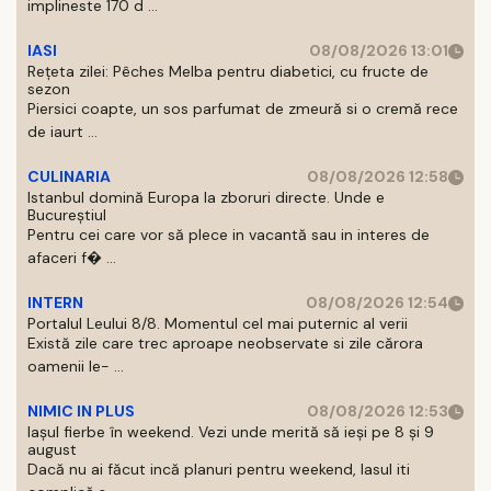
implineste 170 d ...
IASI
08/08/2026 13:01
Rețeta zilei: Pêches Melba pentru diabetici, cu fructe de
sezon
Piersici coapte, un sos parfumat de zmeură si o cremă rece
de iaurt ...
CULINARIA
08/08/2026 12:58
Istanbul domină Europa la zboruri directe. Unde e
Bucureștiul
Pentru cei care vor să plece in vacantă sau in interes de
afaceri f� ...
INTERN
08/08/2026 12:54
Portalul Leului 8/8. Momentul cel mai puternic al verii
Există zile care trec aproape neobservate si zile cărora
oamenii le- ...
NIMIC IN PLUS
08/08/2026 12:53
Iașul fierbe în weekend. Vezi unde merită să ieși pe 8 și 9
august
Dacă nu ai făcut incă planuri pentru weekend, Iasul iti