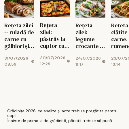
Rețeta
Rețeta zilei
Rețeta
Rețeta 
zilei:
-- ruladă de
zilei:
clătite
păstrăv la
carne cu
legume
carne,
cuptor cu
gălbiori și
crocante în
rumene
legume de
mozzarella
foi de orez,
sățioa
30/07/2026
31/07/2026
24/07/2026
vară
23/07/2
gata rapid
12:29
08:59
11:17
13:14
Grădinița 2026: ce analize și acte trebuie pregătite pentru
copil
Înainte de prima zi de grădinită, părintii trebuie să pună ...