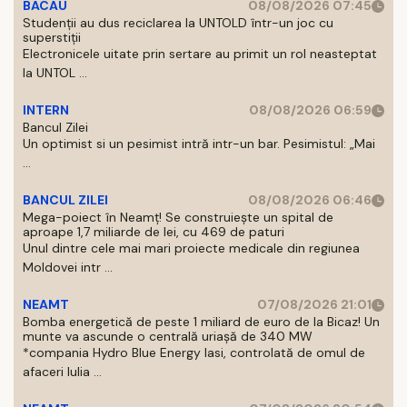
BACAU
08/08/2026 07:45
Studenții au dus reciclarea la UNTOLD într-un joc cu
superstiții
Electronicele uitate prin sertare au primit un rol neasteptat
la UNTOL ...
INTERN
08/08/2026 06:59
Bancul Zilei
Un optimist si un pesimist intră intr-un bar. Pesimistul: „Mai
...
BANCUL ZILEI
08/08/2026 06:46
Mega-poiect în Neamț! Se construiește un spital de
aproape 1,7 miliarde de lei, cu 469 de paturi
Unul dintre cele mai mari proiecte medicale din regiunea
Moldovei intr ...
NEAMT
07/08/2026 21:01
Bomba energetică de peste 1 miliard de euro de la Bicaz! Un
munte va ascunde o centrală uriașă de 340 MW
*compania Hydro Blue Energy Iasi, controlată de omul de
afaceri Iulia ...