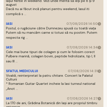
Iașul fierbe în weekend. Vezi unde merită să ieși pe 8 și 9
august
Dacă nu ai făcut incă planuri pentru weekend, Iasul iti
complică s ...
IASI
07/08/2026 14:50
Postul, o rugăciune către Dumnezeu spusă cu toată viața
Putem să nu mancăm carne si totusi să nu postim. Putem
respecta rig ...
IASI
07/08/2026 14:34
Cele mai bune tipuri de colagen și cum le folosim corect
Pulbere marină, colagen bovin, peptide hidrolizate, tip I, II
sau III ...
SFATUL MEDICULUI
07/08/2026 14:31
Vivaldi, reinterpretat la patru chitare. Concert la Palatul
Culturii
* Romanian Guitar Quartet incheie la Iasi turneul national
„Anot ...
IASI
07/08/2026 14:27
La 170 de ani, Grădina Botanică din Iași are propriul timbru
aniversar