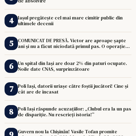
de absolvire
Iașul pregătește cel mai mare cimitir public din
ultimele decenii
COMUNICAT DE PRESĂ. Victor are aproape șapte
ani și nu a făcut niciodată primul pas. O operație
de 33.000 de euro îi poate schimba viața.
Un spital din Iași are doar 2% din paturi ocupate.
Noile date CNAS, surprinzătoare
Poli Iași, datorii uriașe către foștii jucători! Cine și
cât are de încasat
Poli Iași răspunde acuzațiilor: „Clubul era la un pas
de dispariție. Nu rescrieți istoria!”
Guvern nou la Chișinău! Vasile Tofan promite