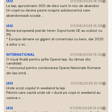
IASI
07/08/2026 18:38
La Iași, aproximativ 300 de elevi sunt în risc de abandon
Un copil nu devine peste noapte adolescentul care
abandonează scoala ...
IASI
07/08/2026 15:35
Berea europeană pierde teren. Exporturile UE au scăzut cu
11%
* Europa rămane un gigant al comertului cu bere, dar 2025
a adus o sc ...
INTERNATIONAL
07/08/2026 15:32
O nouă finală pentru șefia Operei Iași. Au rămas doi
candidați
* concursul pentru conducerea Operei Nationale Romane
din Iasi intră ...
IASI
07/08/2026 15:10
Unde scoți copilul în weekend la Iași
Părintii care caută unde să-i ducă pe copii in weekend au
cateva v ...
IASI
07/08/2026 15:03