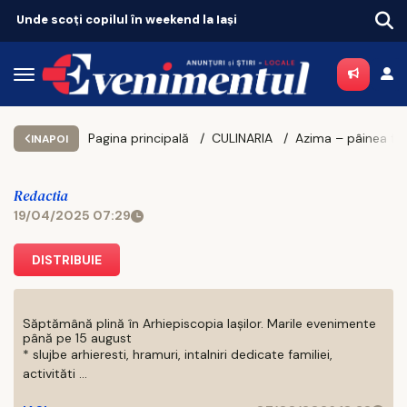
kend la Iași
Pagina principală
CULINARIA
INAPOI
Redactia
19/04/2025 07:29
DISTRIBUIE
Săptămână plină în Arhiepiscopia Iașilor. Marile evenimente
până pe 15 august
* slujbe arhieresti, hramuri, intalniri dedicate familiei,
activităti ...