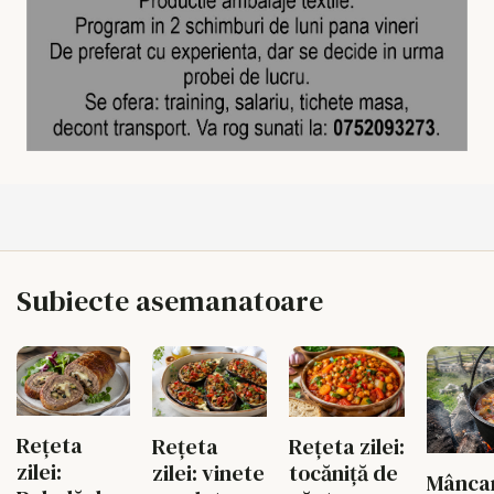
Subiecte asemanatoare
Rețeta
Rețeta
Rețeta zilei:
zilei:
zilei: vinete
tocăniță de
Mâncar