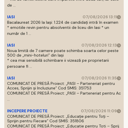
de ...
IASI
07/08/2026 13:11
Bacalaureat 2026 la Iași: 1.224 de candidați intră în examen
* emotiile revin pentru absolventii de liceu din Iasi * un
număr de 1 ...
IASI
07/08/2026 12:13
Noua limită de 7 camere poate schimba soarta celor peste
500 de „mini-hoteluri” din Iași
* cea mai sensibilă schimbare ii vizează pe proprietarii
persoane fi ...
IASI
07/08/2026 11:35
COMUNICAT DE PRESĂ Proiect: „PASI – Parteneriat pentru
Acces, Sprijin și Incluziune” Cod SMIS: 351753
COMUNICAT DE PRESĂ Proiect: „PASI – Parteneriat pentru Ac
...
INCEPERE PROIECTE
07/08/2026 11:09
COMUNICAT DE PRESĂ Proiect: „Educație pentru Toți –
Sprijin pentru Fiecare” Cod SMIS: 351806
COMUNICAT DE PRESĂ Proiect: „Educatie pentru Toti – Sprij