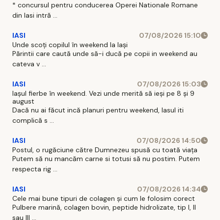
* concursul pentru conducerea Operei Nationale Romane
din Iasi intră ...
IASI
07/08/2026 15:10
Unde scoți copilul în weekend la Iași
Părintii care caută unde să-i ducă pe copii in weekend au
cateva v ...
IASI
07/08/2026 15:03
Iașul fierbe în weekend. Vezi unde merită să ieși pe 8 și 9
august
Dacă nu ai făcut incă planuri pentru weekend, Iasul iti
complică s ...
IASI
07/08/2026 14:50
Postul, o rugăciune către Dumnezeu spusă cu toată viața
Putem să nu mancăm carne si totusi să nu postim. Putem
respecta rig ...
IASI
07/08/2026 14:34
Cele mai bune tipuri de colagen și cum le folosim corect
Pulbere marină, colagen bovin, peptide hidrolizate, tip I, II
sau III ...