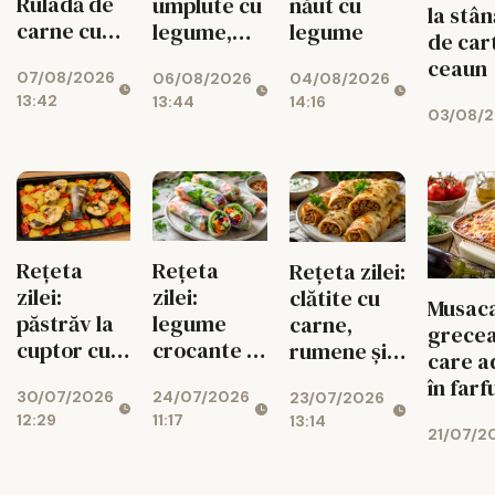
Ruladă de
umplute cu
năut cu
la stâ
carne cu
legume,
legume
de cart
ciuperci,
gustoase și
ceaun
07/08/2026
06/08/2026
dovlecei și
04/08/2026
de post
13:42
13:44
14:16
mozzarella
03/08/2
Rețeta
Rețeta
Rețeta zilei:
zilei:
zilei:
clătite cu
Musac
păstrăv la
legume
carne,
grecea
cuptor cu
crocante în
rumene și
care a
legume de
foi de orez,
sățioase
în farf
30/07/2026
24/07/2026
vară
23/07/2026
gata rapid
12:29
11:17
13:14
21/07/2