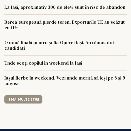
La Iași, aproximativ 300 de elevi sunt în risc de abandon
Berea europeană pierde teren. Exporturile UE au scăzut
cu 11%
O nouă finală pentru șefia Operei Iași. Au rămas doi
candidați
Unde scoți copilul în weekend la Iași
Iașul fierbe în weekend. Vezi unde merită să ieși pe 8 și 9
august
MAI MULTE STIRI