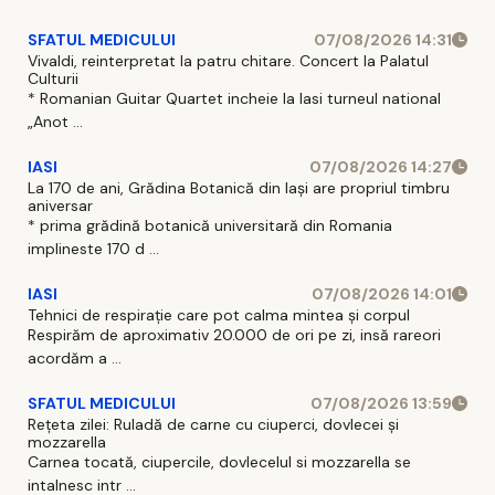
SFATUL MEDICULUI
07/08/2026 14:31
Vivaldi, reinterpretat la patru chitare. Concert la Palatul
Culturii
* Romanian Guitar Quartet incheie la Iasi turneul national
„Anot ...
IASI
07/08/2026 14:27
La 170 de ani, Grădina Botanică din Iași are propriul timbru
aniversar
* prima grădină botanică universitară din Romania
implineste 170 d ...
IASI
07/08/2026 14:01
Tehnici de respirație care pot calma mintea și corpul
Respirăm de aproximativ 20.000 de ori pe zi, insă rareori
acordăm a ...
SFATUL MEDICULUI
07/08/2026 13:59
Rețeta zilei: Ruladă de carne cu ciuperci, dovlecei și
mozzarella
Carnea tocată, ciupercile, dovlecelul si mozzarella se
intalnesc intr ...