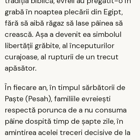
tradiția biblică, evreii au pregătit-o în
grabă în noaptea plecării din Egipt,
fără să aibă răgaz să lase pâinea să
crească. Așa a devenit ea simbolul
libertății grăbite, al începuturilor
curajoase, al rupturii de un trecut
apăsător.
În fiecare an, în timpul sărbătorii de
Paște (Pesah), familiile evreiești
respectă porunca de a nu consuma
pâine dospită timp de șapte zile, în
amintirea acelei treceri decisive de la