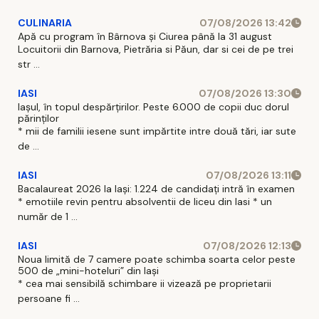
CULINARIA
07/08/2026 13:42
Apă cu program în Bârnova și Ciurea până la 31 august
Locuitorii din Barnova, Pietrăria si Păun, dar si cei de pe trei
str ...
IASI
07/08/2026 13:30
Iașul, în topul despărțirilor. Peste 6.000 de copii duc dorul
părinților
* mii de familii iesene sunt impărtite intre două tări, iar sute
de ...
IASI
07/08/2026 13:11
Bacalaureat 2026 la Iași: 1.224 de candidați intră în examen
* emotiile revin pentru absolventii de liceu din Iasi * un
număr de 1 ...
IASI
07/08/2026 12:13
Noua limită de 7 camere poate schimba soarta celor peste
500 de „mini-hoteluri” din Iași
* cea mai sensibilă schimbare ii vizează pe proprietarii
persoane fi ...