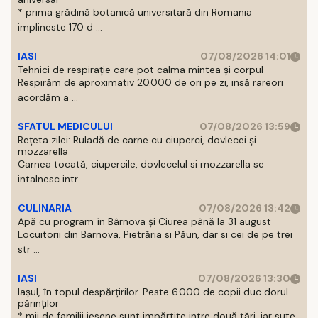
* prima grădină botanică universitară din Romania
implineste 170 d ...
IASI
07/08/2026 14:01
Tehnici de respirație care pot calma mintea și corpul
Respirăm de aproximativ 20.000 de ori pe zi, insă rareori
acordăm a ...
SFATUL MEDICULUI
07/08/2026 13:59
Rețeta zilei: Ruladă de carne cu ciuperci, dovlecei și
mozzarella
Carnea tocată, ciupercile, dovlecelul si mozzarella se
intalnesc intr ...
CULINARIA
07/08/2026 13:42
Apă cu program în Bârnova și Ciurea până la 31 august
Locuitorii din Barnova, Pietrăria si Păun, dar si cei de pe trei
str ...
IASI
07/08/2026 13:30
Iașul, în topul despărțirilor. Peste 6.000 de copii duc dorul
părinților
* mii de familii iesene sunt impărtite intre două tări, iar sute