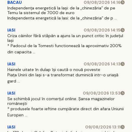
BACAU
09/08/2026 14:16
Independența energetică la Iași: de la „chinezăria” de pe
Temu la sistemul de 7.000 de euro
Independenta energetică la Iasi: de la „chinezăria” de p ...
IASI
09/08/2026 14:15
Criza câinilor fără stăpân a ajuns la un punct critic în județul
Iași
* Padocul de la Tomesti functionează la aproximativ 200%
din capacita ...
IASI
09/08/2026 14:13
Hainele uitate în dulap îşi caută o nouă poveste
Piaţa Unirii din Iaşi s-a transformat duminică intr-o uriaşă
gard ...
IASI
09/08/2026 13:53
Se schimbă jocul în comerțul online. Șansa magazinelor
românești
* produsele foarte ieftine cumpărate direct din afara Uniunii
Europen ...
IASI
09/08/2026 13:11