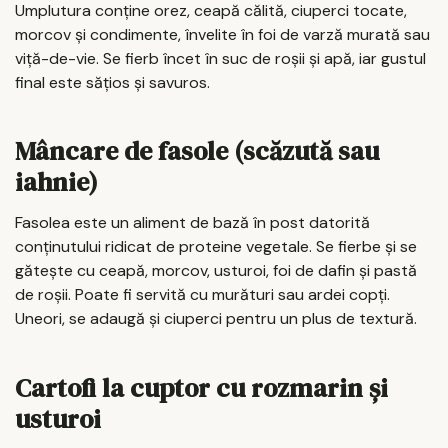
Umplutura conține orez, ceapă călită, ciuperci tocate,
morcov și condimente, învelite în foi de varză murată sau
viță-de-vie. Se fierb încet în suc de roșii și apă, iar gustul
final este sățios și savuros.
Mâncare de fasole (scăzută sau
iahnie)
Fasolea este un aliment de bază în post datorită
conținutului ridicat de proteine vegetale. Se fierbe și se
gătește cu ceapă, morcov, usturoi, foi de dafin și pastă
de roșii. Poate fi servită cu murături sau ardei copți.
Uneori, se adaugă și ciuperci pentru un plus de textură.
Cartofi la cuptor cu rozmarin și
usturoi