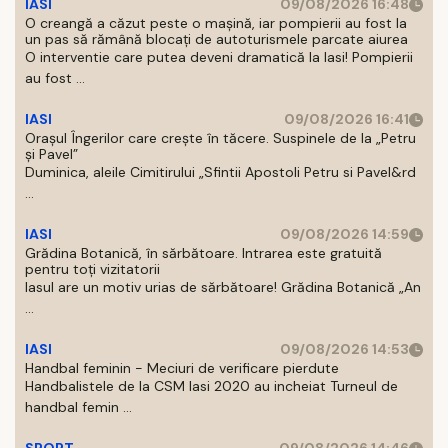
IASI
09/08/2026 16:48
O creangă a căzut peste o mașină, iar pompierii au fost la
un pas să rămână blocați de autoturismele parcate aiurea
O interventie care putea deveni dramatică la Iasi! Pompierii
au fost ...
IASI
09/08/2026 16:41
Orașul Îngerilor care crește în tăcere. Suspinele de la „Petru
și Pavel”
Duminica, aleile Cimitirului „Sfintii Apostoli Petru si Pavel&rd
...
IASI
09/08/2026 14:59
Grădina Botanică, în sărbătoare. Intrarea este gratuită
pentru toți vizitatorii
Iasul are un motiv urias de sărbătoare! Grădina Botanică „An
...
IASI
09/08/2026 14:53
Handbal feminin - Meciuri de verificare pierdute
Handbalistele de la CSM Iasi 2020 au incheiat Turneul de
handbal femin ...