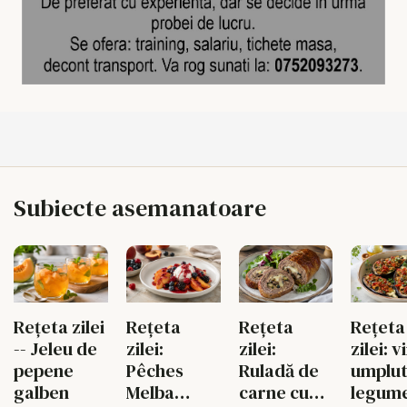
Subiecte asemanatoare
Rețeta
Rețeta zilei
Rețeta
Rețeta
zilei:
-- Jeleu de
zilei:
zilei: 
Ruladă de
pepene
Pêches
umplut
carne cu
galben
Melba
legume