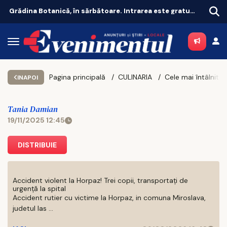
Grădina Botanică, în sărbătoare. Intrarea este gratuită pentru toți vizitatorii
Handbal
Pagina principală
CULINARIA
INAPOI
Tania Damian
19/11/2025 12:45
DISTRIBUIE
Accident violent la Horpaz! Trei copii, transportați de
urgență la spital
Accident rutier cu victime la Horpaz, in comuna Miroslava,
judetul Ias ...