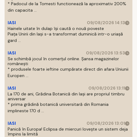
* Padocul de la Tomesti functionează la aproximativ 200%
din capacita ...
IASI
09/08/2026 14:13
Hainele uitate în dulap îşi caută o nouă poveste
Piaţa Unirii din Iaşi s-a transformat duminică intr-o uriaşă
gard ...
IASI
09/08/2026 13:53
Se schimbă jocul în comerțul online. Șansa magazinelor
românești
* produsele foarte ieftine cumpărate direct din afara Uniunii
Europen ...
IASI
09/08/2026 13:11
La 170 de ani, Grădina Botanică din Iași are propriul timbru
aniversar
* prima grădină botanică universitară din Romania
implineste 170 d ...
IASI
09/08/2026 13:01
Panică în Europa! Eclipsa de miercuri lovește un sistem deja
împins la limită