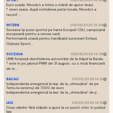
SPORT
09/08/2026 14:46
Euro scade. Moody’s a întins o mână de ajutor leului
* vineri seara, după inchiderea pietei locale, Moody’s a
reconf ...
INTERN
09/08/2026 14:44
Suceava își pune sportul pe harta Europei! CSU, campioană
europeană pentru a cincea oară
Performantă uriasă pentru handbalul sucevean! Echipa
Clubului Sporti ...
SUCEAVA
09/08/2026 14:38
UMB forțează deschiderea autostrăzii de la Adjud la Bacău
* este in joc jalonul PNRR din 31 august, cu o miză financiară
de or ...
BACAU
09/08/2026 14:16
Independența energetică la Iași: de la „chinezăria” de pe
Temu la sistemul de 7.000 de euro
Independenta energetică la Iasi: de la „chinezăria” de p ...
IASI
09/08/2026 14:15
Criza câinilor fără stăpân a ajuns la un punct critic în județul
Iași