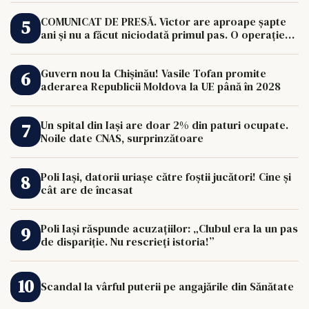
COMUNICAT DE PRESĂ. Victor are aproape șapte
ani și nu a făcut niciodată primul pas. O operație
de 33.000 de euro îi poate schimba viața.
Guvern nou la Chișinău! Vasile Tofan promite
aderarea Republicii Moldova la UE până în 2028
Un spital din Iași are doar 2% din paturi ocupate.
Noile date CNAS, surprinzătoare
Poli Iași, datorii uriașe către foștii jucători! Cine și
cât are de încasat
Poli Iași răspunde acuzațiilor: „Clubul era la un pas
de dispariție. Nu rescrieți istoria!”
Scandal la vârful puterii pe angajările din Sănătate