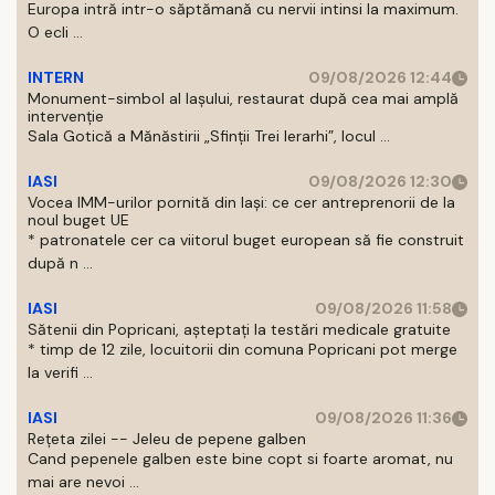
Europa intră intr-o săptămană cu nervii intinsi la maximum.
O ecli ...
INTERN
09/08/2026 12:44
Monument-simbol al Iaşului, restaurat după cea mai amplă
intervenţie
Sala Gotică a Mănăstirii „Sfinţii Trei Ierarhi”, locul ...
IASI
09/08/2026 12:30
Vocea IMM-urilor pornită din Iași: ce cer antreprenorii de la
noul buget UE
* patronatele cer ca viitorul buget european să fie construit
după n ...
IASI
09/08/2026 11:58
Sătenii din Popricani, așteptați la testări medicale gratuite
* timp de 12 zile, locuitorii din comuna Popricani pot merge
la verifi ...
IASI
09/08/2026 11:36
Rețeta zilei -- Jeleu de pepene galben
Cand pepenele galben este bine copt si foarte aromat, nu
mai are nevoi ...