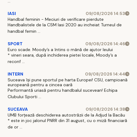
...
IASI
09/08/2026 14:53
Handbal feminin - Meciuri de verificare pierdute
Handbalistele de la CSM Iasi 2020 au incheiat Turneul de
handbal femin ...
SPORT
09/08/2026 14:46
Euro scade. Moody’s a întins o mână de ajutor leului
* vineri seara, după inchiderea pietei locale, Moody’s a
reconf ...
INTERN
09/08/2026 14:44
Suceava își pune sportul pe harta Europei! CSU, campioană
europeană pentru a cincea oară
Performantă uriasă pentru handbalul sucevean! Echipa
Clubului Sporti ...
SUCEAVA
09/08/2026 14:38
UMB forțează deschiderea autostrăzii de la Adjud la Bacău
* este in joc jalonul PNRR din 31 august, cu o miză financiară
de or ...