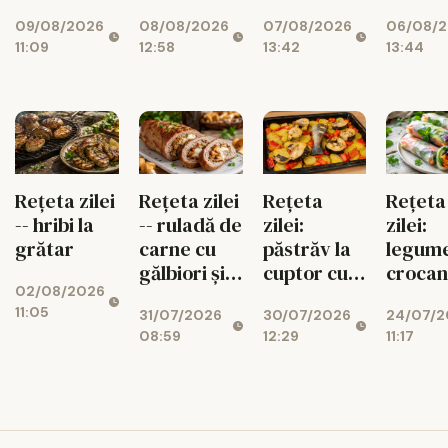
ciuperci,
pentru
gustoa
07/08/2026
09/08/2026
08/08/2026
06/08/
dovlecei și
diabetici,
de pos
13:42
11:09
12:58
13:44
mozzarella
cu fructe
de sezon
Rețeta
Rețeta zilei
Rețeta zilei
Rețeta
zilei:
-- hribi la
-- ruladă de
zilei:
păstrăv la
grătar
carne cu
legum
cuptor cu
gălbiori și
crocan
02/08/2026
legume de
mozzarella
foi de 
11:05
30/07/2026
31/07/2026
24/07/2
vară
gata r
12:29
08:59
11:17