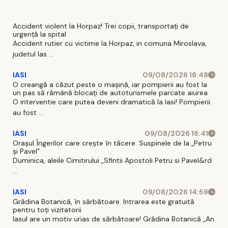
Accident violent la Horpaz! Trei copii, transportați de
urgență la spital
Accident rutier cu victime la Horpaz, in comuna Miroslava,
judetul Ias ...
IASI
09/08/2026 16:48
O creangă a căzut peste o mașină, iar pompierii au fost la
un pas să rămână blocați de autoturismele parcate aiurea
O interventie care putea deveni dramatică la Iasi! Pompierii
au fost ...
IASI
09/08/2026 16:41
Orașul Îngerilor care crește în tăcere. Suspinele de la „Petru
și Pavel”
Duminica, aleile Cimitirului „Sfintii Apostoli Petru si Pavel&rd
...
IASI
09/08/2026 14:59
Grădina Botanică, în sărbătoare. Intrarea este gratuită
pentru toți vizitatorii
Iasul are un motiv urias de sărbătoare! Grădina Botanică „An