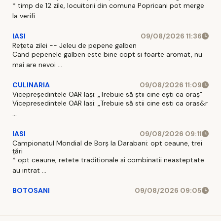
* timp de 12 zile, locuitorii din comuna Popricani pot merge
la verifi ...
IASI
09/08/2026 11:36
Rețeta zilei -- Jeleu de pepene galben
Cand pepenele galben este bine copt si foarte aromat, nu
mai are nevoi ...
CULINARIA
09/08/2026 11:09
Vicepreședintele OAR Iași: „Trebuie să știi cine ești ca oraș”
Vicepresedintele OAR Iasi: „Trebuie să stii cine esti ca oras&r
...
IASI
09/08/2026 09:11
Campionatul Mondial de Borș la Darabani: opt ceaune, trei
țări
* opt ceaune, retete traditionale si combinatii neasteptate
au intrat ...
BOTOSANI
09/08/2026 09:05