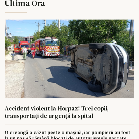
Ultima Ora
Accident violent la Horpaz! Trei copii,
transportați de urgență la spital
O creangă a căzut peste o mașină, iar pompierii au fost
la un pas să rămână blocați de autoturismele parcate