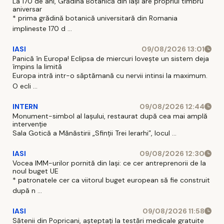
La 170 de ani, Grădina Botanică din Iași are propriul timbru
aniversar
* prima grădină botanică universitară din Romania
implineste 170 d ...
IASI
09/08/2026 13:01
Panică în Europa! Eclipsa de miercuri lovește un sistem deja
împins la limită
Europa intră intr-o săptămană cu nervii intinsi la maximum.
O ecli ...
INTERN
09/08/2026 12:44
Monument-simbol al Iaşului, restaurat după cea mai amplă
intervenţie
Sala Gotică a Mănăstirii „Sfinţii Trei Ierarhi”, locul ...
IASI
09/08/2026 12:30
Vocea IMM-urilor pornită din Iași: ce cer antreprenorii de la
noul buget UE
* patronatele cer ca viitorul buget european să fie construit
după n ...
IASI
09/08/2026 11:58
Sătenii din Popricani, așteptați la testări medicale gratuite