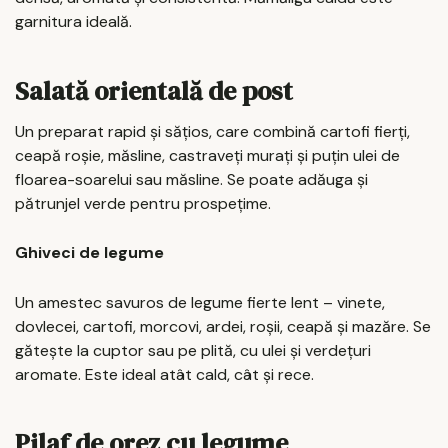
garnitura ideală.
Salată orientală de post
Un preparat rapid și sățios, care combină cartofi fierți,
ceapă roșie, măsline, castraveți murați și puțin ulei de
floarea-soarelui sau măsline. Se poate adăuga și
pătrunjel verde pentru prospețime.
Ghiveci de legume
Un amestec savuros de legume fierte lent – vinete,
dovlecei, cartofi, morcovi, ardei, roșii, ceapă și mazăre. Se
gătește la cuptor sau pe plită, cu ulei și verdețuri
aromate. Este ideal atât cald, cât și rece.
Pilaf de orez cu legume