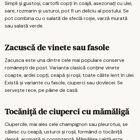
Simpli și gustoși, cartofii copți în coajă, asezonați cu ulei,
sare, rozmarin și usturoi, pot fi un deliciu al postului. Se
pot combina cu o salată de sfeclă roșie, varză murată
sau salată verde.
Zacuscă de vinete sau fasole
Zacusca este una dintre cele mai populare conserve
românești de post. Varianta clasică conține vinete
coapte, ardei copți, ceapă și roșii, toate călite lent în ulei.
Există și variante cu fasole, ciuperci sau dovlecei. Se
servește rece, pe pâine de casă.
Tocăniță de ciuperci cu mămăligă
Ciupercile, mai ales cele champignon sau pleurotus, se
călesc cu ceapă, usturoi și roșii, formând o tocăniță
densă, aromată și consistentă. Mămăliga caldă este