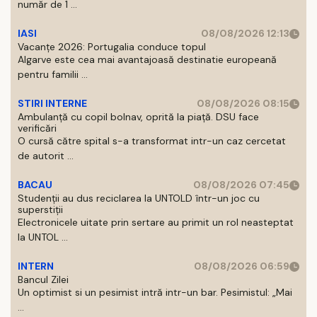
număr de 1 ...
IASI
08/08/2026 12:13
Vacanțe 2026: Portugalia conduce topul
Algarve este cea mai avantajoasă destinatie europeană
pentru familii ...
STIRI INTERNE
08/08/2026 08:15
Ambulanță cu copil bolnav, oprită la piață. DSU face
verificări
O cursă către spital s-a transformat intr-un caz cercetat
de autorit ...
BACAU
08/08/2026 07:45
Studenții au dus reciclarea la UNTOLD într-un joc cu
superstiții
Electronicele uitate prin sertare au primit un rol neasteptat
la UNTOL ...
INTERN
08/08/2026 06:59
Bancul Zilei
Un optimist si un pesimist intră intr-un bar. Pesimistul: „Mai
...