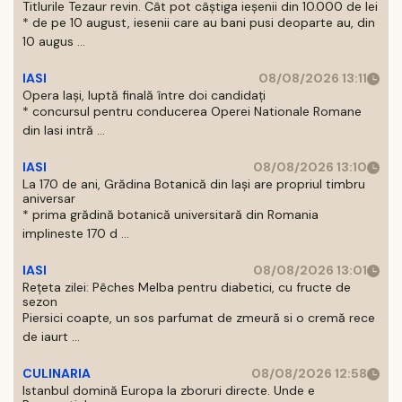
Titlurile Tezaur revin. Cât pot câștiga ieșenii din 10.000 de lei
* de pe 10 august, iesenii care au bani pusi deoparte au, din
10 augus ...
IASI
08/08/2026 13:11
Opera Iași, luptă finală între doi candidați
* concursul pentru conducerea Operei Nationale Romane
din Iasi intră ...
IASI
08/08/2026 13:10
La 170 de ani, Grădina Botanică din Iași are propriul timbru
aniversar
* prima grădină botanică universitară din Romania
implineste 170 d ...
IASI
08/08/2026 13:01
Rețeta zilei: Pêches Melba pentru diabetici, cu fructe de
sezon
Piersici coapte, un sos parfumat de zmeură si o cremă rece
de iaurt ...
CULINARIA
08/08/2026 12:58
Istanbul domină Europa la zboruri directe. Unde e