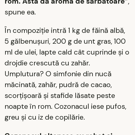
rom. Asta dă aroma de sărbătoare”
,
spune ea.
În compoziție intră 1 kg de făină albă,
5 gălbenușuri, 200 g de unt gras, 100
ml de ulei, lapte cald cât cuprinde și o
drojdie crescută cu zahăr.
Umplutura? O simfonie din nucă
măcinată, zahăr, pudră de cacao,
scorțișoară și stafide lăsate peste
noapte în rom. Cozonacul iese pufos,
greu și cu iz de copilărie.