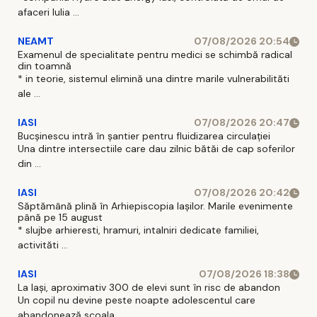
afaceri Iulia ...
NEAMT
07/08/2026 20:54
Examenul de specialitate pentru medici se schimbă radical
din toamnă
* in teorie, sistemul elimină una dintre marile vulnerabilităti
ale ...
IASI
07/08/2026 20:47
Bucșinescu intră în șantier pentru fluidizarea circulației
Una dintre intersectiile care dau zilnic bătăi de cap soferilor
din ...
IASI
07/08/2026 20:42
Săptămână plină în Arhiepiscopia Iașilor. Marile evenimente
până pe 15 august
* slujbe arhieresti, hramuri, intalniri dedicate familiei,
activităti ...
IASI
07/08/2026 18:38
La Iași, aproximativ 300 de elevi sunt în risc de abandon
Un copil nu devine peste noapte adolescentul care
abandonează scoala ...