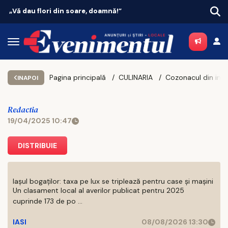
dau flori din soare, doamnă!”
Vacanțe 20
Pagina principală
CULINARIA
INAPOI
Redactia
19/04/2025 10:47
DISTRIBUIE
Iașul bogaților: taxa pe lux se triplează pentru case și mașini
Un clasament local al averilor publicat pentru 2025
cuprinde 173 de po ...
IASI
08/08/2026 13:30