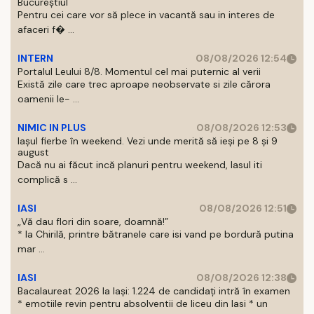
Bucureștiul
Pentru cei care vor să plece in vacantă sau in interes de
afaceri f� ...
INTERN
08/08/2026 12:54
Portalul Leului 8/8. Momentul cel mai puternic al verii
Există zile care trec aproape neobservate si zile cărora
oamenii le- ...
NIMIC IN PLUS
08/08/2026 12:53
Iașul fierbe în weekend. Vezi unde merită să ieși pe 8 și 9
august
Dacă nu ai făcut incă planuri pentru weekend, Iasul iti
complică s ...
IASI
08/08/2026 12:51
„Vă dau flori din soare, doamnă!”
* la Chirilă, printre bătranele care isi vand pe bordură putina
mar ...
IASI
08/08/2026 12:38
Bacalaureat 2026 la Iași: 1.224 de candidați intră în examen
* emotiile revin pentru absolventii de liceu din Iasi * un