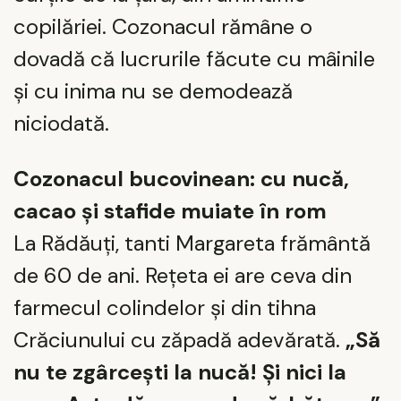
copilăriei. Cozonacul rămâne o
dovadă că lucrurile făcute cu mâinile
și cu inima nu se demodează
niciodată.
Cozonacul bucovinean: cu nucă,
cacao și stafide muiate în rom
La Rădăuți, tanti Margareta frământă
de 60 de ani. Rețeta ei are ceva din
farmecul colindelor și din tihna
Crăciunului cu zăpadă adevărată.
„Să
nu te zgârcești la nucă! Și nici la