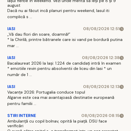
Iașul fierbe în weekend. Vezi unde merită să ieși pe 8 și 9
august
Dacă nu ai făcut incă planuri pentru weekend, Iasul iti
complică s ...
IASI
08/08/2026 12:51
„Vă dau flori din soare, doamnă!”
* la Chirilă, printre bătranele care isi vand pe bordură putina
mar ...
IASI
08/08/2026 12:38
Bacalaureat 2026 la Iași: 1.224 de candidați intră în examen
* emotiile revin pentru absolventii de liceu din Iasi * un
număr de 1 ...
IASI
08/08/2026 12:13
Vacanțe 2026: Portugalia conduce topul
Algarve este cea mai avantajoasă destinatie europeană
pentru familii ...
STIRI INTERNE
08/08/2026 08:15
Ambulanță cu copil bolnav, oprită la piață. DSU face
verificări