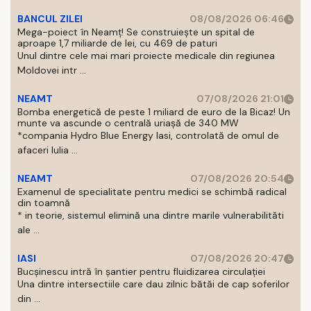
BANCUL ZILEI
08/08/2026 06:46
Mega-poiect în Neamț! Se construiește un spital de
aproape 1,7 miliarde de lei, cu 469 de paturi
Unul dintre cele mai mari proiecte medicale din regiunea
Moldovei intr ...
NEAMT
07/08/2026 21:01
Bomba energetică de peste 1 miliard de euro de la Bicaz! Un
munte va ascunde o centrală uriașă de 340 MW
*compania Hydro Blue Energy Iasi, controlată de omul de
afaceri Iulia ...
NEAMT
07/08/2026 20:54
Examenul de specialitate pentru medici se schimbă radical
din toamnă
* in teorie, sistemul elimină una dintre marile vulnerabilităti
ale ...
IASI
07/08/2026 20:47
Bucșinescu intră în șantier pentru fluidizarea circulației
Una dintre intersectiile care dau zilnic bătăi de cap soferilor
din ...