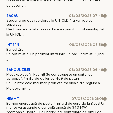
O cursă către spital s-a transformat intr-un caz cercetat
de autorit ...
BACAU
08/08/2026 07:45
Studenții au dus reciclarea la UNTOLD într-un joc cu
superstiții
Electronicele uitate prin sertare au primit un rol neasteptat
la UNTOL ...
INTERN
08/08/2026 06:59
Bancul Zilei
Un optimist si un pesimist intră intr-un bar. Pesimistul: „Mai
...
BANCUL ZILEI
08/08/2026 06:46
Mega-poiect în Neamț! Se construiește un spital de
aproape 1,7 miliarde de lei, cu 469 de paturi
Unul dintre cele mai mari proiecte medicale din regiunea
Moldovei intr ...
NEAMT
07/08/2026 21:01
Bomba energetică de peste 1 miliard de euro de la Bicaz! Un
munte va ascunde o centrală uriașă de 340 MW
*compania Hydro Blue Energy Iasi, controlată de omul de