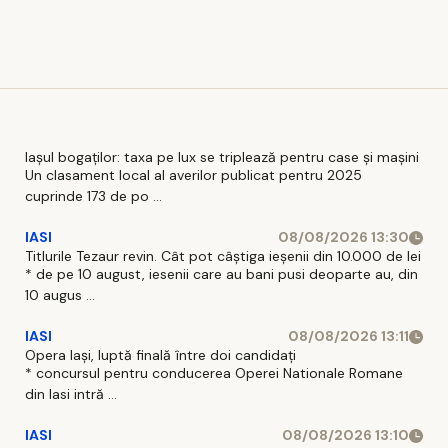
Iașul bogaților: taxa pe lux se triplează pentru case și mașini
Un clasament local al averilor publicat pentru 2025
cuprinde 173 de po ...
IASI
08/08/2026 13:30
Titlurile Tezaur revin. Cât pot câștiga ieșenii din 10.000 de lei
* de pe 10 august, iesenii care au bani pusi deoparte au, din
10 augus ...
IASI
08/08/2026 13:11
Opera Iași, luptă finală între doi candidați
* concursul pentru conducerea Operei Nationale Romane
din Iasi intră ...
IASI
08/08/2026 13:10