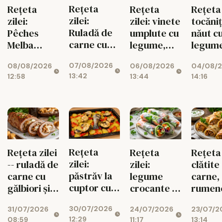
Rețeta
Rețeta
Rețeta
Rețeta 
zilei:
zilei:
zilei: vinete
tocăni
Ruladă de
Pêches
umplute cu
năut c
carne cu
Melba
legume,
legum
ciuperci,
pentru
gustoase și
07/08/2026
08/08/2026
06/08/2026
dovlecei și
04/08/
diabetici,
de post
13:42
12:58
13:44
14:16
mozzarella
cu fructe
de sezon
Rețeta
Rețeta zilei
Rețeta
Rețeta 
zilei:
-- ruladă de
zilei:
clătite
păstrăv la
carne cu
legume
carne,
cuptor cu
gălbiori și
crocante în
rumene
legume de
mozzarella
foi de orez,
sățioa
30/07/2026
31/07/2026
24/07/2026
vară
23/07/2
gata rapid
12:29
08:59
11:17
13:14