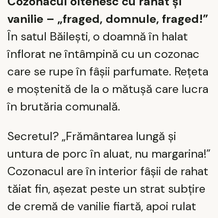
Cozonacul oltenesc cu rahat și
vanilie – „fraged, domnule, fraged!”
În satul Băilești, o doamnă în halat
înflorat ne întâmpină cu un cozonac
care se rupe în fâșii parfumate. Rețeta
e moștenită de la o mătușă care lucra
în brutăria comunală.
Secretul? „Frământarea lungă și
untura de porc în aluat, nu margarina!”
Cozonacul are în interior fâșii de rahat
tăiat fin, așezat peste un strat subțire
de cremă de vanilie fiartă, apoi rulat