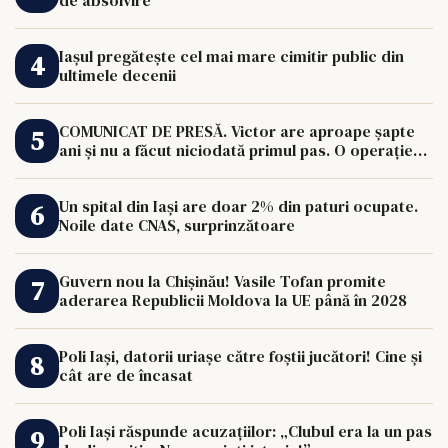
de absolvire
Iașul pregătește cel mai mare cimitir public din
ultimele decenii
COMUNICAT DE PRESĂ. Victor are aproape șapte
ani și nu a făcut niciodată primul pas. O operație
de 33.000 de euro îi poate schimba viața.
Un spital din Iași are doar 2% din paturi ocupate.
Noile date CNAS, surprinzătoare
Guvern nou la Chișinău! Vasile Tofan promite
aderarea Republicii Moldova la UE până în 2028
Poli Iași, datorii uriașe către foștii jucători! Cine și
cât are de încasat
Poli Iași răspunde acuzațiilor: „Clubul era la un pas