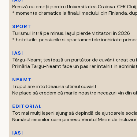
Remiză cu emoții pentru Universitatea Craiova. CFR Cluij, 
* momente dramatice la finalul meciului din Finlanda, dup
SPORT
Turismul intră pe minus. Iașul pierde vizitatori în 2026
* hotelurile, pensiunile si apartamentele inchiriate primes
IASI
Târgu-Neamț testează un purtător de cuvânt creat cu int
Primăria Targu-Neamt face un pas rar intalnit in administr
NEAMT
Trupul are întotdeauna ultimul cuvânt
Ne place să credem că marile noastre necazuri vin din afar
EDITORIAL
Tot mai mulți ieșeni ajung să depindă de ajutoarele soc
Numărul iesenilor care primesc Venitul Minim de Incluziun
IASI