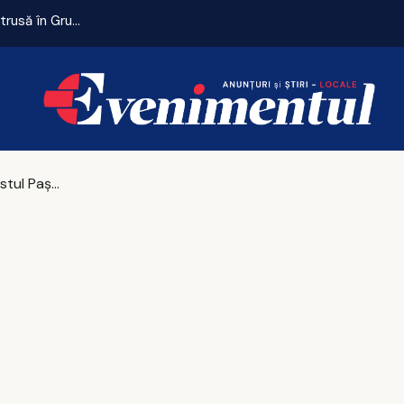
Remiză cu emoții pentru Universitatea Craiova. CFR Cluij, distrusă în Gruia!
Delicii în Postul Paștelui. Gustări sănătoase și rețete pentru o sărbătoare plină de Sens