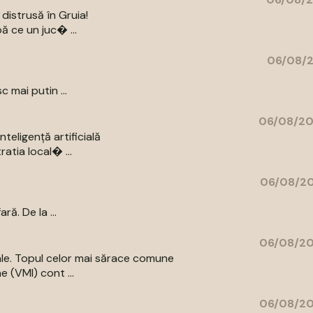
distrusă în Gruia!
ă ce un juc� ...
06/08/2
c mai putin ...
06/08/20
eligență artificială
atia local� ...
06/08/20
ă. De la ...
06/08/20
iale. Topul celor mai sărace comune
e (VMI) cont ...
06/08/20