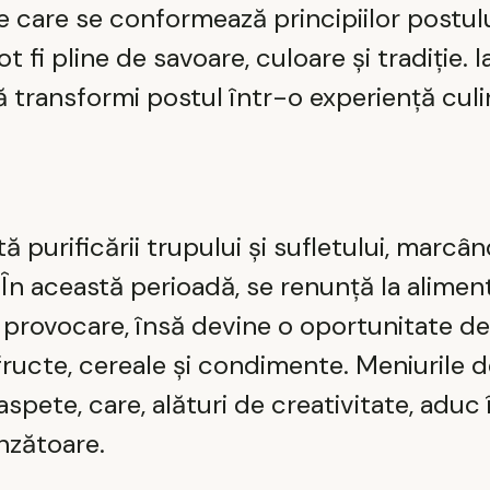
 care se conformează principiilor postulu
t fi pline de savoare, culoare și tradiție. I
să transformi postul într-o experiență cul
 purificării trupului și sufletului, marcâ
 În această perioadă, se renunță la alimen
 provocare, însă devine o oportunitate de
fructe, cereale și condimente. Meniurile 
spete, care, alături de creativitate, aduc 
inzătoare.