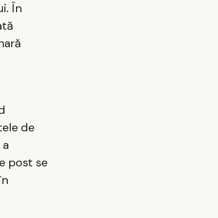
i. În
ată
inară
nd
tele de
 a
de post se
în