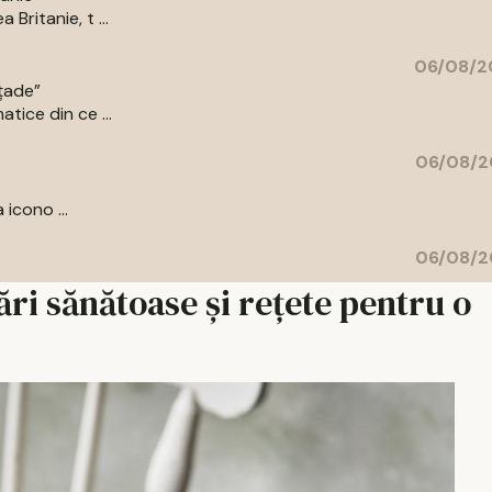
Britanie, t ...
06/08/2
ațade”
tice din ce ...
06/08/2
 icono ...
06/08/2
tări sănătoase și rețete pentru o