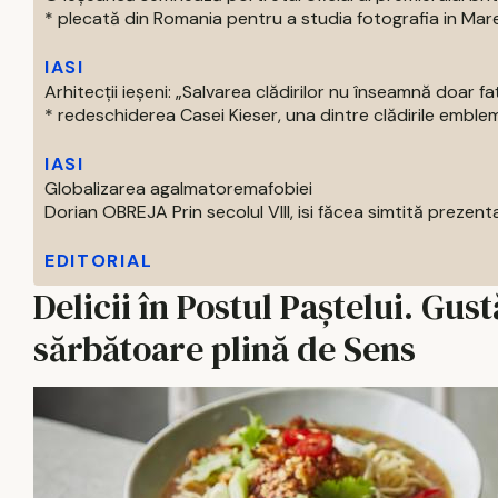
* plecată din Romania pentru a studia fotografia in Marea 
IASI
Arhitecții ieșeni: „Salvarea clădirilor nu înseamnă doar f
* redeschiderea Casei Kieser, una dintre clădirile emblema
IASI
Globalizarea agalmatoremafobiei
Dorian OBREJA Prin secolul VIII, isi făcea simtită prezenta
EDITORIAL
Delicii în Postul Paștelui. Gus
sărbătoare plină de Sens