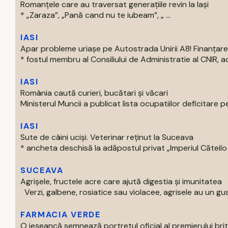
Romanțele care au traversat generațiile revin la Iași
* „Zaraza”, „Pană cand nu te iubeam”, „ ...
IASI
Apar probleme uriașe pe Autostrada Unirii A8! Finanțare
* fostul membru al Consiliului de Administratie al CNIR, acti
IASI
România caută curieri, bucătari și văcari
Ministerul Muncii a publicat lista ocupatiilor deficitare pe
IASI
Sute de câini uciși. Veterinar reținut la Suceava
* ancheta deschisă la adăpostul privat „Imperiul Căteilo .
SUCEAVA
Agrișele, fructele acre care ajută digestia și imunitatea
Verzi, galbene, rosiatice sau violacee, agrisele au un gust
FARMACIA VERDE
O ieșeancă semnează portretul oficial al premierului bri