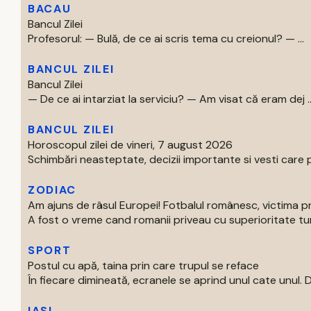
BACAU
Bancul Zilei
Profesorul: — Bulă, de ce ai scris tema cu creionul? — ...
BANCUL ZILEI
Bancul Zilei
— De ce ai intarziat la serviciu? — Am visat că eram dej ..
BANCUL ZILEI
Horoscopul zilei de vineri, 7 august 2026
Schimbări neasteptate, decizii importante si vesti care p
ZODIAC
Am ajuns de râsul Europei! Fotbalul românesc, victima p
A fost o vreme cand romanii priveau cu superioritate turur
SPORT
Postul cu apă, taina prin care trupul se reface
În fiecare dimineată, ecranele se aprind unul cate unul. Di
IASI