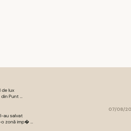
l de lux
din Punt ...
07/08/20
l-au salvat
-o zonă imp� ...